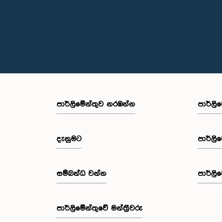
පාර්ලි‌මේන්තුව නරඹන්න
පාර්ලි
දැනුමට
පාර්ලි
සම්බන්ධ වන්න
පාර්ලි
පාර්ලි‌මේන්තුවේ මන්ත්‍රීවරු