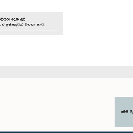
පිළිතුරු දෙන ලදී
ත් පුෂ්පකුමාර මහතා, පා.ම.
මෙම පි