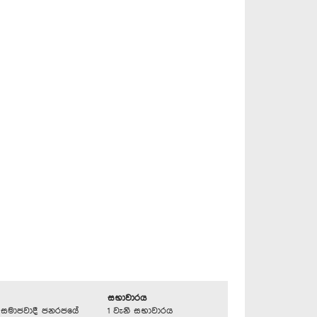
සභාවාරය
්‍රික සමාජවාදී ජනරජයේ
1 වැනි සභාවාරය