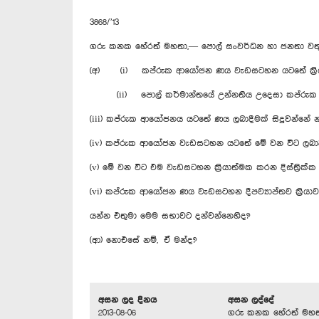
3868/’13
ගරු කනක හේරත් මහතා,— පොල් සංවර්ධන හා ජනතා වතු 
(අ) (i) කප්රුක ආයෝජන ණය වැඩසටහන යටතේ ක්‍රියා
(ii) පොල් කර්මාන්තයේ උන්නතිය උදෙසා කප්රුක
(iii) කප්රුක ආයෝජනය යටතේ ණය ලබාදීමක් සිදුවන්නේ 
(iv) කප්රුක ආයෝජන වැඩසටහන යටතේ මේ වන විට ලබා
(v) මේ වන විට එම වැඩසටහන ක්‍රියාත්මක කරන දිස්ත්‍රික්
(vi) කප්රුක ආයෝජන ණය වැඩසටහන දීපව්‍යාප්තව ක්‍රියාවට
යන්න එතුමා මෙම සභාවට දන්වන්නෙහිද?
(ආ) නොඑසේ නම්, ඒ මන්ද?
අසන ලද දිනය
අසන ලද්දේ
2013-08-06
ගරු කනක හේරත් මහත