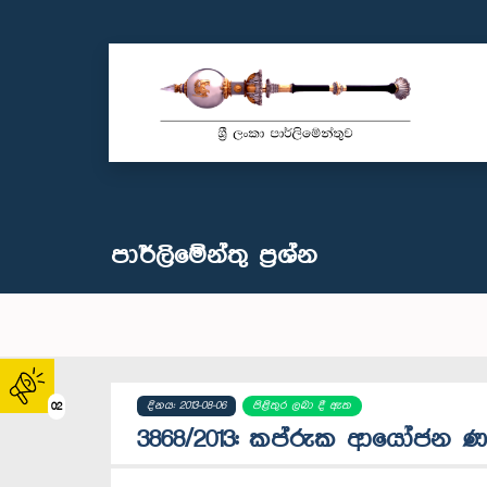
පාර්ලි‌මේන්තු‌ ප්‍රශ්න
දිනය: 2013-08-06
පිළිතුර ලබා දී ඇත
02
3868/2013: කප්රුක ආයෝජන ණ