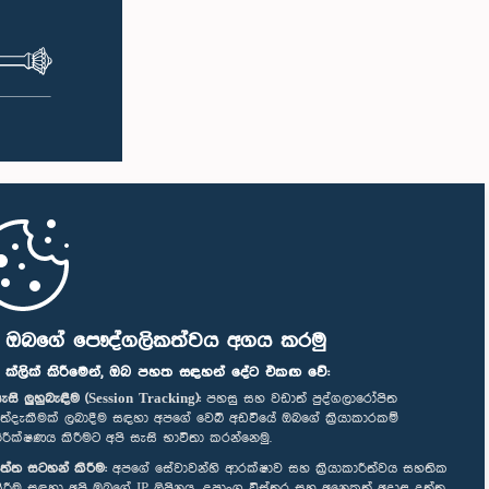
ි ඔබගේ පෞද්ගලිකත්වය අගය කරමු
" ක්ලික් කිරීමෙන්, ඔබ පහත සඳහන් දේට එකඟ වේ:
ැසි ලුහුබැඳීම (Session Tracking):
පහසු සහ වඩාත් පුද්ගලාරෝපිත
ත්දැකීමක් ලබාදීම සඳහා අපගේ වෙබ් අඩවියේ ඔබගේ ක්‍රියාකාරකම්
ිරීක්ෂණය කිරීමට අපි සැසි භාවිතා කරන්නෙමු.
ත්ත සටහන් කිරීම:
අපගේ සේවාවන්හි ආරක්ෂාව සහ ක්‍රියාකාරීත්වය සහතික
ිරීම සඳහා අපි ඔබගේ IP ලිපිනය, උපාංග විස්තර සහ අනෙකුත් අදාළ දත්ත