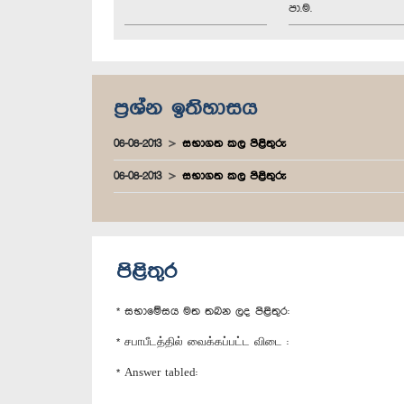
පා.ම.
ප්‍රශ්න ඉතිහාසය
06-08-2013
සභාගත කල පිළිතුරු
06-08-2013
සභාගත කල පිළිතුරු
පිළිතුර
* සභාමේසය මත තබන ලද පිළිතුර:
* சபாபீடத்தில் வைக்கப்பட்ட விடை :
* Answer tabled: