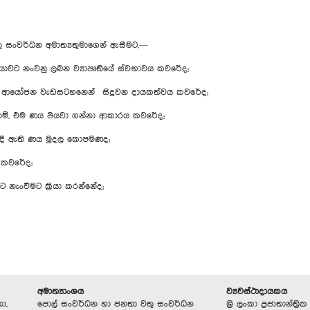
සංවර්ධන අමාත්‍යතුමාගෙන් ඇසීමට,—
වට නංවනු ලබන ව්‍යාපෘතියේ ස්වභාවය කවරේද;
 ආයෝජන වැඩසටහනෙන් සිදුවන දායකත්වය කවරේද;
නම්, එම ණය පියවා ගන්නා ආකාරය කවරේද;
දී ඇති ණය මුදල කොපමණද;
ක කවරේද;
 නැංවීමට ක්‍රියා කරන්නේද;
අමාත්‍යාංශය
ව්‍යවස්ථාදායකය
ා,
පොල් සංවර්ධන හා ජනතා වතු සංවර්ධන
ශ්‍රී ලංකා ප්‍රජාතාන්ත