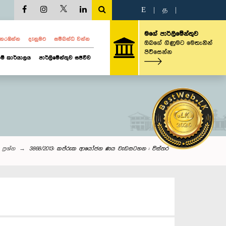
E
|
த
|
මගේ පාර්ලිමේන්තුව
ව නරඹන්න
දැනුමට
සම්බන්ධ වන්න
ඔබගේ ගිණුමට මෙතැනින්
පිවිසෙන්න
ම් කාර්යාලය
පාර්ලිමේන්තුව සජීවීව
 ප්‍රශ්න
3868/2013: කප්රුක ආයෝජන ණය වැඩසටහන : විස්තර