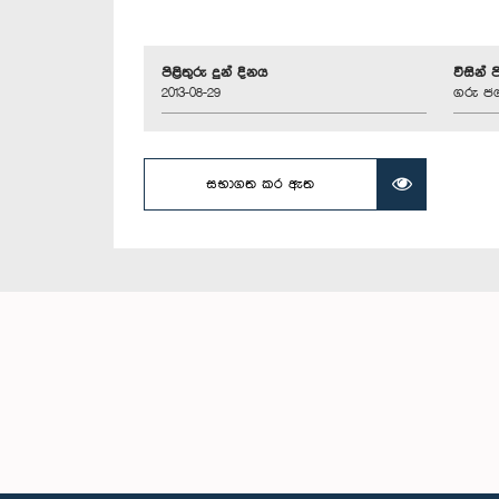
පිළිතුරු දුන් දිනය
විසින් 
2013-08-29
ගරු ජග
සභාගත කර ඇත