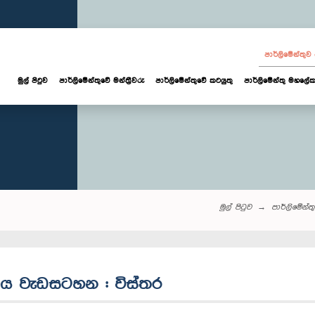
පාර්ලි‌මේන්තු
මුල් පිටුව
පාර්ලි‌මේන්තුවේ මන්ත්‍රීවරු
පාර්ලිමේන්තුවේ කටයුතු
පාර්ලිමේන්තු මහලේක
මුල් පිටුව
පාර්ලි‌මේන්තු‌
ය වැඩසටහන : විස්තර