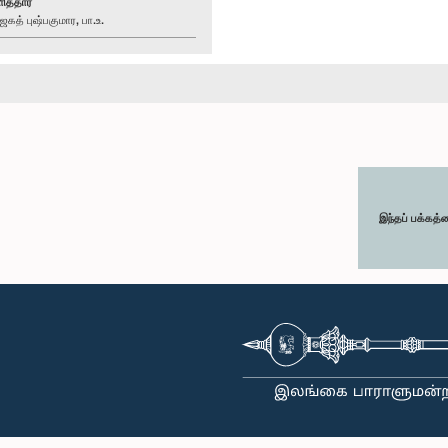
ித்தார்
த் புஷ்பகுமார, பா.உ.
இந்தப் பக்கத்