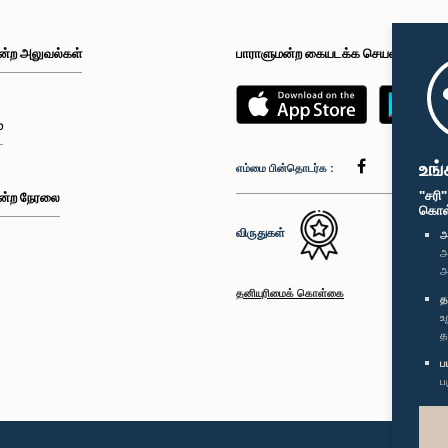
ன்ற அலுவல்கள்
பாராளுமன்ற கையடக்க செயலி
்
உங்
எம்மை பின்தொடர்க :
"சரி
ன்ற நேரலை
கொள்க
விருதுகள்
அ
அ
அ
தனியுரிமைக் கொள்கை
த
உ
த
ப
ப