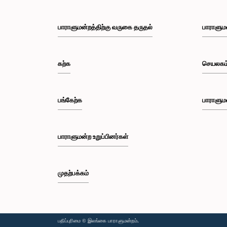
பாராளுமன்றத்திற்கு வருகை தருதல்
பாராளும
கற்க
செயலகம
பங்கேற்க
பாராளும
பாராளுமன்ற உறுப்பினர்கள்
முதற்பக்கம்
பதிப்புரிமை © இலங்கை பாராளுமன்றம்.