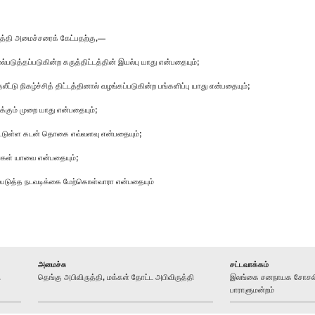
த்தி அமைச்சரைக் கேட்பதற்கு,—
ுல்படுத்தப்படுகின்ற கருத்திட்டத்தின் இயல்பு யாது என்பதையும்;
ு நிகழ்ச்சித் திட்டத்தினால் வழங்கப்படுகின்ற பங்களிப்பு யாது என்பதையும்;
ர்க்கும் முறை யாது என்பதையும்;
கப்பட்டுள்ள கடன் தொகை எவ்வளவு என்பதையும்;
்டங்கள் யாவை என்பதையும்;
முல்படுத்த நடவடிக்கை மேற்கொள்வாரா என்பதையும்
அமைச்சு
சட்டவாக்கம்
.
தெங்கு அபிவிருத்தி, மக்கள் தோட்ட அபிவிருத்தி
இலங்கை சனநாயக சோசலிச
பாராளுமன்றம்