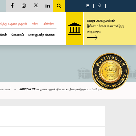
E
|
සි
|
எனது பாராளுமன்றம்
திற்கு வருகை தருதல்
கற்க
பங்கேற்க
இங்கே உங்கள் கணக்கிற்கு
உள்நுழைக
ல்கள்
செயலகம்
பாராளுமன்ற நேரலை
ினாக்கள்
3868/2013: கப்ருக்க முதலீட்டுக் கடன் நிகழ்ச்சித்திட்டம் : விபரம்