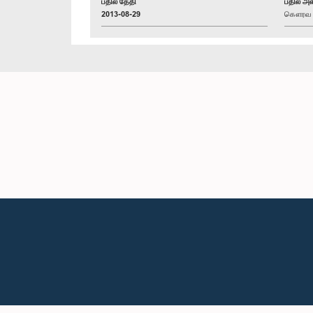
பதில் தேதி
பதில் அள
2013-08-29
கௌரவ ஜக