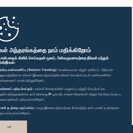
கள் அந்தரங்கத்தை நாம் மதிக்கிறோம்
" என்பதைக் கிளிக் செய்வதன் மூலம், பின்வருவனவற்றை நீங்கள் ஏற்றுக்
ிறீர்கள்:
மர்வு கண்காணிப்பு (Session Tracking):
மென்மையான மற்றும் தனிப்பட்ட ரீதியான
னுபவத்திற்காக எங்கள் இணையத்தளத்தில் உங்கள் செயற்பாட்டைக் கண்காணிக்க
மர்வுகளைப் பயன்படுத்துகிறோம்.
ரவினைப் பதிவு செய்தல் :
எங்கள் சேவைகளின் பாதுகாப்பு மற்றும் செயற்பாட்டை
றுதிப்படுத்துவதற்காக நாம் உங்களது IP முகவரி, சாதன விவரங்கள் மற்றும் பிற தொடர்புடைய
ரவை நாங்கள் பதிவு செய்கிறோம்.
யனர் நடத்தை பகுப்பாய்வு :
எமது இணையத்தளத்தை மேம்படுத்த நாம் பயனர் நடத்தையை
குப்பாய்வு செய்கிறோம்.
சரி
வடிவமைத்து உருவாக்கியது
TekGeeks