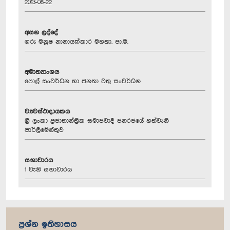
2013-08-22
අසන ලද්දේ
ගරු මනූෂ නානායක්කාර මහතා, පා.ම.
අමාත්‍යාංශය
පොල් සංවර්ධන හා ජනතා වතු සංවර්ධන
ව්‍යවස්ථාදායකය
ශ්‍රී ලංකා ප්‍රජාතාන්ත්‍රික සමාජවාදී ජනරජයේ හත්වැනි
පාර්ලිමේන්තුව
සභාවාරය
1 වැනි සභාවාරය
ප්‍රශ්න ඉතිහාසය