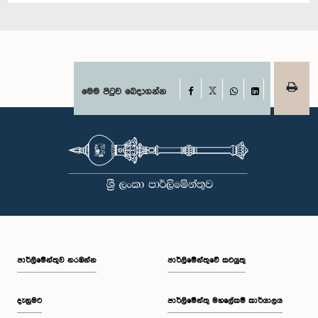
Facebook
මෙම පිටුව බෙදාගන්න
X
WhatsApp
LinkedIn
පාර්ලි‌මේන්තුව නරඹන්න
පාර්ලිමේන්තුවේ කටයුතු
දැනුමට
පාර්ලිමේන්තු මහලේකම් කාර්යාලය