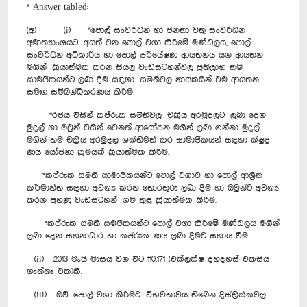
* Answer tabled:
(අ) (i) *පොල් සංවර්ධන හා ජනතා වතු සංවර්ධන
අමාත්‍යාංශයට අයත් වන පොල් වගා කිරීමේ මණ්ඩලය, පොල්
සංවර්ධන අධිකාරිය හා පොල් පර්යේෂණ ආයතනය යන ආයතන
මගින් ක්‍රියාත්මක කරන සියලු වැඩසටහන්වල ප්‍රතිලාභ තම
සාමජිකයන්ට ලබා දීම සඳහා සමිතිවල නායකයින් එම ආයතන
සමඟ සම්බන්ධීකරණය කිරීම
*රජය විසින් කප්රුක සමිතිවල චක්‍රිය අරමුදලට ලබා දෙන
මුදල් හා ඔවුන් විසින් වෙනත් ආයෝජන මගින් ලබා ගන්නා මුදල්
මගින් තම චක්‍රිය අරමුදල ශක්තිමත් කර සාමාජිකයන් සඳහා ක්ෂුද්‍ර
ණය යෝජනා ක්‍රමයක් ක්‍රියාත්මක කිරීම.
*කප්රුක සමිති සාමාජිකයන්ට පොල් වගාව හා පොල් ආශ්‍රිත
කර්මාන්ත සඳහා අවශ්‍ය කරන තොරතුරු ලබා දීම හා ඔවුන්ට අවශ්‍ය
කරන පුහුණු වැඩසටහන් ගම තුළ ක්‍රියාත්මක කිරිම.
*කප්රුක සමිති සමජිකයන්ට පොල් වගා කිරීමේ මණ්ඩලය මගින්
ලබා දෙන සහනාධාර හා කප්රුක ණය ලබා දීමට සහාය වීම.
(ii) 2013 මැයි මාසය වන විට 110,171 (එක්ලක්ෂ දහදහස් එකසිය
හැත්තෑ එක)කි.
(iii) ඔව්. පොල් වගා කිරීමට විභවතාවය තිබෙන දිස්ත්‍රික්කවල