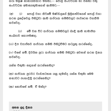
ගරු මනූෂ නානායක්කාර මහතා,— පොල් සංවර්ධන හා ජනතා වතු
සංවර්ධන අමාත්‍යතුමාගෙන් ඇසීමට,—
(අ) (i) පොල් වගා කිරීමේ මණ්ඩලයේ මූලිකත්වයෙන් පොල් වගා
කරන ප්‍රදේශවල පිහිටුවා ඇති කප්රුක සමිතිවලට පැවරෙන වගකීම
කවරේද;
(ii) මේ වන විට කප්රුක සමිතිවලට බැඳී ඇති සාමාජික
සංඛ්‍යාව කොපමණද;
(iii) දීප ව්‍යාප්තව කප්රුක සමිති පිහිටුවීමට කටයුතු කරන්නේද;
(iv) එසේ නම්, දිවයින පුරා කප්රුක සමිති පිහිටුවා අවසන් කරන දිනය
කවරේද;
යන්න එතුමා සඳහන් කරන්නෙහිද?
(ආ) කප්රුක පුරවර වැඩසටහන යනු කුමක්ද යන්න එතුමා මෙම
සභාවට පැහැදිලි කරන්නෙහිද?
(ඇ) නොඑසේ නම්, ඒ මන්ද?
අසන ලද දිනය