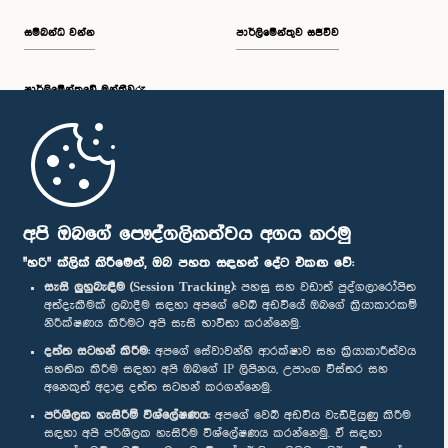
සම්බන්ධ වන්න
පාර්ලිමේන්තුව සජීවීව
පාර්ලි‌මේන්තුවේ මන්ත්‍රීවරු
මුල් පිටුව
පාර්ලිමේන්තු ජංගම යෙදුම
අපි ඔබගේ පෞද්ගලිකත්වය අගය කරමු
"හරි" ක්ලික් කිරීමෙන්, ඔබ පහත සඳහන් දේට එකඟ වේ:
සැසි ලුහුබැඳීම (Session Tracking):
පහසු සහ වඩාත් පුද්ගලාරෝපිත
අත්දැකීමක් ලබාදීම සඳහා අපගේ වෙබ් අඩවියේ ඔබගේ ක්‍රියාකාරකම්
නිරීක්ෂණය කිරීමට අපි සැසි භාවිතා කරන්නෙමු.
අප හා සම්බන්ධ වී සිටින්න :
දත්ත සටහන් කිරීම:
අපගේ සේවාවන්හි ආරක්ෂාව සහ ක්‍රියාකාරීත්වය
සහතික කිරීම සඳහා අපි ඔබගේ IP ලිපිනය, උපාංග විස්තර සහ
අනෙකුත් අදාළ දත්ත සටහන් කරගන්නෙමු.
සම්මාන
පරිශීලක හැසිරීම් විශ්ලේෂණය:
අපගේ වෙබ් අඩවිය වැඩිදියුණු කිරීම
සඳහා අපි පරිශීලක හැසිරීම විශ්ලේෂණය කරන්නෙමු. ඒ සඳහා