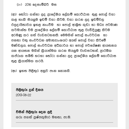
(iv) 2016 දෙසැම්බර් මස
(ආ) තෝරා ගන්නා ලද ප්‍රාදේශීය ලේකම් කොට්ඨාස තුළ පොල් වගා
කළ හැකි සියලුම ඉඩම් වගා කිරීම, වගා කරන ලද ඉඩ‍ම්වල
ඵලදායිතාවය ඉහළ නැංවීම හා පොල් ‍ආශ්‍රිත කුඩා හා මධ්‍ය පරිමාණ
කර්මාන්ත එම ප්‍රාදේශීය ලේකම් කොට්ඨාස තුළ වැඩිදියුණු කිරීම
අරමණු කර ගත් වැඩසටහනකි. මෙමගින් පොල් සංවර්ධන හා
ජනතා වතු සංවර්ධන අමාත්‍යාංශයට අයත් පොල් වගා කිරීමේ
මණ්ඩලය, පොල් සංවර්ධන අධිකාරිය හා පොල් පර්යේෂණ ආයතනය
යන ආයතන මගින් ක්‍රියාත්මක කරන සියලුම වැඩසටහන්, ප්‍රාථමික
කප්රුක සමිති හරහා තෝරා ගන්නා ලද ප්‍රාදේශීය ලේකම් කොට්ඨාස
තුළ ක්‍රියාත්මක කරයි.
(ඇ) ඉහත පිළිතුර අනුව පැන නොනගී.
පිළිතුරු දුන් දිනය
2013-08-22
විසින් පිළිතුරු දෙන ලදී
ගරු ජගත් පුෂ්පකුමාර මහතා, පා.ම.