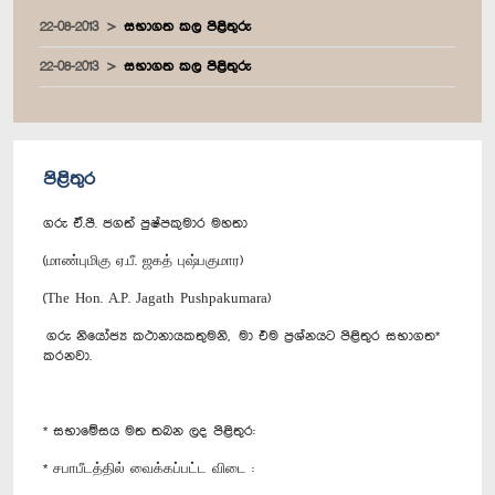
22-08-2013
සභාගත කල පිළිතුරු
22-08-2013
සභාගත කල පිළිතුරු
පිළිතුර
ගරු ඒ.පී. ජගත් පුෂ්පකුමාර මහතා
(மாண்புமிகு ஏ.பீ. ஜகத் புஷ்பகுமார)
(The Hon. A.P. Jagath Pushpakumara)
ගරු නියෝජ්‍ය කථානායකතුමනි, මා එම ප්‍රශ්නයට පිළිතුර සභාගත*
කරනවා.
* සභාමේසය මත තබන ලද පිළිතුර:
* சபாபீடத்தில் வைக்கப்பட்ட விடை :