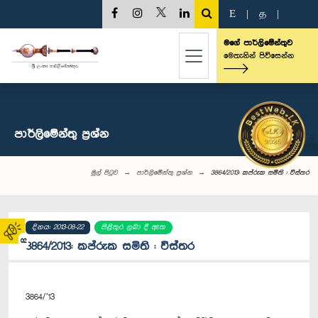
E
|
த
|
මගේ පාර්ලිමේන්තුව
මෙතැනින් පිවිසෙන්න
පාර්ලි‌මේන්තු‌ ප්‍රශ්න
මුල් පිටුව
පාර්ලි‌මේන්තු‌ ප්‍රශ්න
3864/2013: කප්රුක සමිති : විස්තර
දිනය: 2013-08-22
පිළිතුර ලබා දී ඇත
02
3864/2013: කප්රුක සමිති : විස්තර
3864/’13