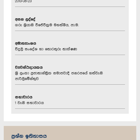
2013-08-23
අසන ලද්දේ
ගරු ශ්‍රියානි විජේවික්‍රම මහත්මිය, පා.ම.
අමාත්‍යාංශය
විදුලි සංදේශ හා තොරතුරු තාක්ෂණ
ව්‍යවස්ථාදායකය
ශ්‍රී ලංකා ප්‍රජාතාන්ත්‍රික සමාජවාදී ජනරජයේ හත්වැනි
පාර්ලිමේන්තුව
සභාවාරය
1 වැනි සභාවාරය
ප්‍රශ්න ඉතිහාසය