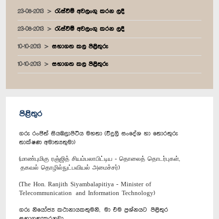
23-08-2013
රැස්වීම් අවලංගු කරන ලදී
23-08-2013
රැස්වීම් අවලංගු කරන ලදී
10-10-2013
සභාගත කල පිළිතුරු
10-10-2013
සභාගත කල පිළිතුරු
පිළිතුර
ගරු රංජිත් සියඹලාපිටිය මහතා (විදුලි සංදේශ හා තොරතුරු
තාක්ෂණ අමාත්‍යතුමා)
(மாண்புமிகு ரஞ்ஜித் சியம்பலாபிட்டிய - தொலைத் தொடர்புகள்,
தகவல் தொழில்நுட்பவியல் அமைச்சர்)
(The Hon. Ranjith Siyambalapitiya - Minister of
Telecommunication and Information Technology)
ගරු නියෝජ්‍ය කථානායකතුමනි, මා එම ප්‍රශ්නයට පිළිතුර
සභාගත*කරනවා.