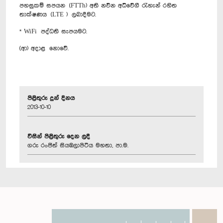
පහසුකම් සපයන (FTTh) අති නවීන අධිවේගී රැහැන් රහිත
තාක්ෂණය (LTE ) ලබාදීමට.
* WiFi පද්ධති සැපයමට.
(ආ) ‍අදාළ නොවේ.
පිළිතුරු දුන් දිනය
2013-10-10
විසින් පිළිතුරු දෙන ලදී
ගරු රංජිත් සියඹලාපිටිය මහතා, පා.ම.