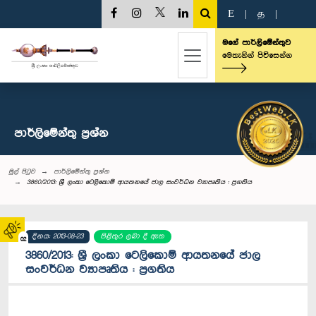
E
|
த
|
මගේ පාර්ලිමේන්තුව
මෙතැනින් පිවිසෙන්න
පාර්ලි‌මේන්තු‌ ප්‍රශ්න
මුල් පිටුව
පාර්ලි‌මේන්තු‌ ප්‍රශ්න
3860/2013: ශ්‍රී ලංකා ටෙලිකොම් ආයතනයේ ජාල සංවර්ධන ව්‍යාපෘතිය : ප්‍රගතිය
දිනය: 2013-08-23
පිළිතුර ලබා දී ඇත
02
3860/2013: ශ්‍රී ලංකා ටෙලිකොම් ආයතනයේ ජාල
සංවර්ධන ව්‍යාපෘතිය : ප්‍රගතිය