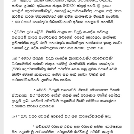
(ii) * ලෝටස් කුළුණ සංවර්ධනය , ලංකා ගවර්න්මන්ට, ඊ-ලර්න්,
ජාතික දුරස්ථ අධ්‍යාපන ජාලය (NDEN) ස්කූල් නෙට්, ශ්‍රී ලංකා
පොලිස් දෙපාර්තමේන්තුව, තැපැල් දෙපාර්තමේන්තු ජාලය ආදි රජය
ආරම්භ කරන ව්‍යාපෘතිවලට අති නවීන තාක්ෂණික විසඳුම් සැපයීම.
* 1919 රජයේ තොරතුරු මධ්‍යස්ථානයට අවශ්‍ය පහසුකම් සැපයීම.
* දිවයින පුරා බ්‍රෝඩ් බෑන්ඩ් ජාලය හා විදුලි සංදේශ යටිතල
පහසුකම් ජාලය සංවර්ධනය කිරීමෙන් රජයේ තොරතුරු තාක්ෂණ
ප්‍රතිපත්තිය අනුව රටේ තොරතුරු සංනිවේදන තාක්ෂණය ඉහළ නංවා
එමගින් දළ දේශී නිෂ්පාදිතය වර්ධනය කිරීමට දායක විම.
(iii) * මෙරට සියලුම විදුලි සංදේශ ක්‍රියාකරුවන්ට අධිවේගකින්/
ධාරිතාවකින් අන්තර් ජාලය, කේබල් රූපවාහිනී, ජාතික තොරතුරු
(විවිධ දෙපර්තමේන්තු මඟින් පවත්වා ගෙන යනු ලබන රජයේ වෙබ්
අඩවි) වෙනත් ප්‍රාසාංගක සේවා සහ හඬ සේවා මඟින් තම
පාරිභෝගිකයිනට ප්‍රවේශ විය හැකිය.
* මෙරට සියලුම ජනතාවට ඕනෑම මොහොතක ඕනෑම
ස්ථානයක සිට "ස්මාර්ට් ෆෝන්" මඟින් හෝ පරිගණක මඏින් ගෝලීය
දැනුම ලබා ගැනී‍මේ අවස්ථාව සලසමින් විශ්ව ගම්මාන සංකල්පය
වර්ධනය කිරීමට දායකවීම
(iv) * 2013 වසර අවසන් භාගයේ සිට තම පාරිභෝගිකයින් හට,
* නවීනතම රැහැන් රහිත සහ රැහැන් සහිත තාක්ෂණය
මත පදනම් වූ පාරිභෝගික පරිශ්‍රයටම ඔප්ටිකල් ෆයිබර් සංදාම