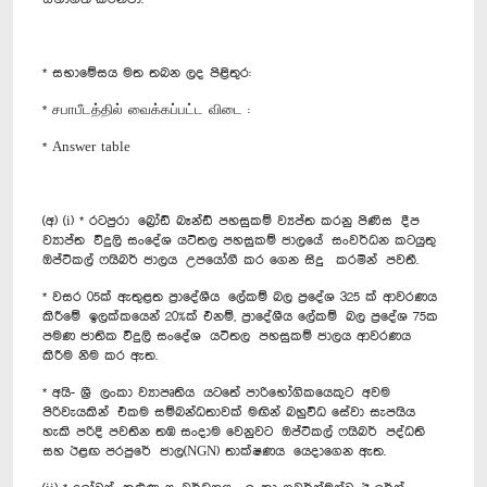
* සභාමේසය මත තබන ලද පිළිතුර:
* சபாபீடத்தில் வைக்கப்பட்ட விடை :
* Answer table
(අ) (i) * රටපුරා බ්‍රෝඩ් බෑන්ඩ් පහසුකම් ව්‍යප්ත කරනු පිණිස දීප
ව්‍යාප්ත විදුලි සංදේශ යටිතල පහසුකම් ජාලයේ සංවර්ධන කටයුතු
ඔප්ටිකල් ෆයිබර් ජාලය උපයෝගී කර ගෙන සිදු කරමින් පවතී.
* වසර 05ක් ඇතුළත ප්‍රාදේශීය ලේකම් බල ප්‍රදේශ 325 ක් ආවරණය
කිරීමේ ඉලක්කයෙන් 20%ක් එනම්, ප්‍රාදේශීය ලේකම් බල ප්‍රදේශ 75ක
පමණ ජාතික විදුලි සංදේශ යටිතල පහසුකම් ජාලය ආවරණය
කිරීම නිම කර ඇත.
* අයි- ශ්‍රී ලංකා ව්‍යාපෘතිය යටතේ පාරිභෝගිකයෙකුට අවම
පිරිවැයකින් එකම සම්බන්ධතාවක් මඟින් බහුවිධ සේවා සැපයිය
හැකි පරිදි පවතින තඹ සංදාම වෙනුවට ඔප්ටිකල් ෆයිබර් පද්ධති
සහ ඊළඟ පරපුරේ ජාල(NGN) තාක්ෂණය යෙදාගෙන ඇත.