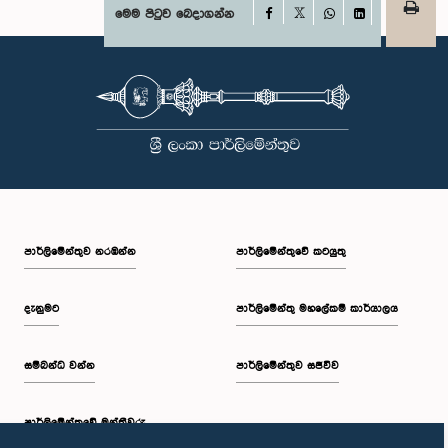
Facebook
මෙම පිටුව බෙදාගන්න
X
WhatsApp
LinkedIn
පාර්ලි‌මේන්තුව නරඹන්න
පාර්ලිමේන්තුවේ කටයුතු
දැනුමට
පාර්ලිමේන්තු මහලේකම් කාර්යාලය
සම්බන්ධ වන්න
පාර්ලිමේන්තුව සජීවීව
පාර්ලි‌මේන්තුවේ මන්ත්‍රීවරු