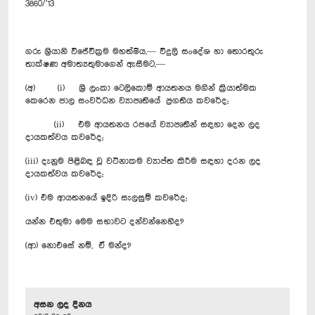
3860/’13
ගරු ශ්‍රියානි විජේවික්‍රම මහත්මිය,— විදුලි සංදේශ හා තොරතුරු
තාක්ෂණ අමාත්‍යතුමාගෙන් ඇසීමට,—
(අ) (i) ශ්‍රී ලංකා ටෙලිකොම් ආයතනය මගින් ක්‍රියාත්මක
කෙරෙන ජාල සංවර්ධන ව්‍යාපෘතියේ ප්‍රගතිය කවරේද;
(ii) එම ආයතනය රජයේ ව්‍යාපෘතීන් සඳහා දෙන ලද
දායකත්වය කවරේද;
(iii) දැනුම පිළිබඳ වූ වටිනාකම ව්‍යාප්ත කිරීම සඳහා දරන ලද
දායකත්වය කවරේද;
(iv) එම ආයතනයේ ඉදිරි සැලසුම් කවරේද;
යන්න එතුමා මෙම සභාවට දන්වන්නෙහිද?
(ආ) නොඑසේ නම්, ඒ මන්ද?
අසන ලද දිනය