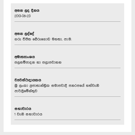
අසන ලද දිනය
2013-08-23
අසන ලද්දේ
ගරු විජිත බේරුගොඩ මහතා, පා.ම.
අමාත්‍යාංශය
ජලසම්පාදන හා ජලාපවාහන
ව්‍යවස්ථාදායකය
ශ්‍රී ලංකා ප්‍රජාතාන්ත්‍රික සමාජවාදී ජනරජයේ හත්වැනි
පාර්ලිමේන්තුව
සභාවාරය
1 වැනි සභාවාරය