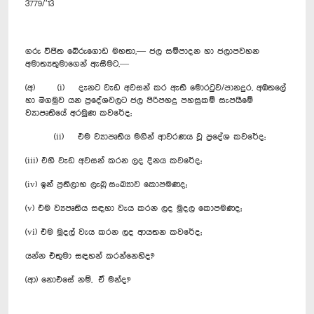
3779/’13
ගරු විජිත බේරු‍ගොඩ මහතා,— ජල සම්පාදන හා ජලාපවහන
අමාත්‍යතුමාගෙන් ඇසීමට,—
(අ) (i) දැනට වැඩ අවසන් කර ඇති මොරටුව/පානදුර, අඹතලේ
හා මීගමුව යන ප්‍රදේශවලට ජල පිරිපහදු පහසුකම් සැපයීමේ
ව්‍යාපෘතියේ අරමුණ කවරේද;
(ii) එම ව්‍යාපෘතිය මගින් ආවරණය වූ ප්‍රදේශ කවරේද;
(iii) එහි වැඩ අවසන් කරන ලද දිනය කවරේද;
(iv) ඉන් ප්‍රතිලාභ ලැබූ සංඛ්‍යාව කොපමණද;
(v) එම ව්‍යපෘතිය සඳහා වැය කරන ලද මුදල කොපමණද;
(vi) එම මුදල් වැය කරන ලද ආයතන කවරේද;
යන්න එතුමා සඳහන් කරන්නෙහිද?
(ආ) නොඑසේ නම්, ඒ මන්ද?