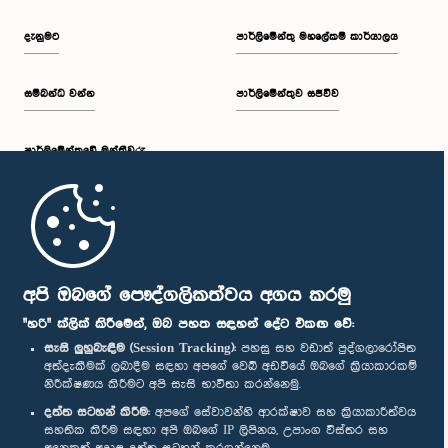
දැනුමට
පාර්ලිමේන්තු මහලේකම් කාර්යාලය
සම්බන්ධ වන්න
පාර්ලිමේන්තුව සජීවීව
පාර්ලි‌මේන්තුවේ මන්ත්‍රීවරු
මුල් පිටුව
පාර්ලිමේන්තු ජංගම යෙදුම
අපි ඔබගේ පෞද්ගලිකත්වය අගය කරමු
"හරි" ක්ලික් කිරීමෙන්, ඔබ පහත සඳහන් දේට එකඟ වේ:
සැසි ලුහුබැඳීම (Session Tracking):
පහසු සහ වඩාත් පුද්ගලාරෝපිත
අත්දැකීමක් ලබාදීම සඳහා අපගේ වෙබ් අඩවියේ ඔබගේ ක්‍රියාකාරකම්
නිරීක්ෂණය කිරීමට අපි සැසි භාවිතා කරන්නෙමු.
අප හා සම්බන්ධ වී සිටින්න :
දත්ත සටහන් කිරීම:
අපගේ සේවාවන්හි ආරක්ෂාව සහ ක්‍රියාකාරීත්වය
සහතික කිරීම සඳහා අපි ඔබගේ IP ලිපිනය, උපාංග විස්තර සහ