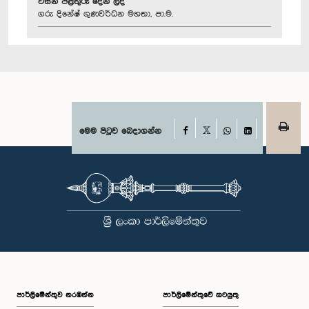
විසින් පිළිතුරු දෙන ලදී
ගරු දිනේෂ් ගුණවර්ධන මහතා, පා.ම.
Facebook
මෙම පිටුව බෙදාගන්න
X
WhatsApp
LinkedIn
පාර්ලි‌මේන්තුව නරඹන්න
පාර්ලිමේන්තුවේ කටයුතු