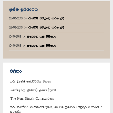
ප්‍රශ්න ඉතිහාසය
23-08-2013
රැස්වීම් අවලංගු කරන ලදී
23-08-2013
රැස්වීම් අවලංගු කරන ලදී
10-10-2013
සභාගත කල පිළිතුරු
10-10-2013
සභාගත කල පිළිතුරු
පිළිතුර
ගරු දිනේෂ් ගුණවර්ධන මහතා
(மாண்புமிகு தினேஷ் குணவர்தன)
(The Hon. Dinesh Gunawardena
ගරු නියෝජ්‍ය කථානායකතුමනි, මා එම ප්‍රශ්නයට පිළිතුර සභාගත *
කරනවා.