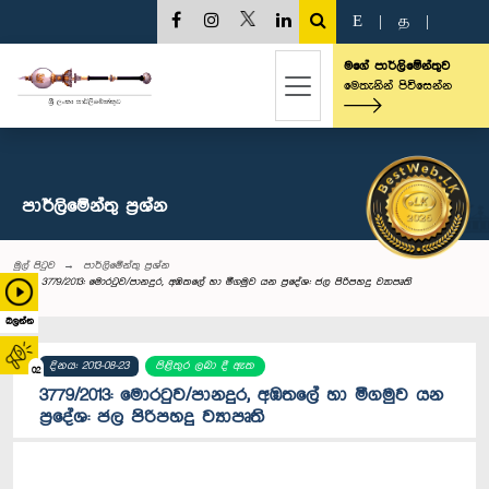
E
|
த
|
මගේ පාර්ලිමේන්තුව
මෙතැනින් පිවිසෙන්න
පාර්ලි‌මේන්තු‌ ප්‍රශ්න
මුල් පිටුව
පාර්ලි‌මේන්තු‌ ප්‍රශ්න
3779/2013: මොරටුව/පානදුර, අඹතලේ හා මීගමුව යන ප්‍රදේශ: ජල පිරිපහදු ව්‍යාපෘති
බලන්න
දිනය: 2013-08-23
පිළිතුර ලබා දී ඇත
02
3779/2013: මොරටුව/පානදුර, අඹතලේ හා මීගමුව යන
ප්‍රදේශ: ජල පිරිපහදු ව්‍යාපෘති