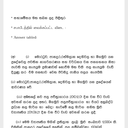
* සභාමේසය මත තබන ලද පිළිතුර:
* சபாபீடத்தில் வைக்கப்பட்ட விடை :
* Answer tabled:
(අ) (i) මොරටුව, පානදුර,රත්මලාන දෙහිවල හා මීගමුව යන
ප්‍රදේශවල පවතින නාගරීකරණය සහ වර්ධනය වන ජනගහනය නිසා
පැවති ජල සැපයුම ප්‍රමාණවත් නොවීම මත එකී ජල සැපයුම වැඩි
දියුණු කර එම ජනතාව වෙත පිරිසිදු පානීය ජලය සැපයීම.
(ii) මොරටුව,පානදුර,රත්මලාන, දෙහිවල හා මීගමුව යන ප්‍රදේශයන්
ආවරණය වේ.
(iii) අඹතලේ නව ජල පවිත්‍රාගාරය 2010.12.01 දින වන විට වැඩ
අවසන් කරන ලද අතර, මීගමුව ජලපවිත්‍රාගාරය හා එයට අනුබද්ධ
ප්‍රධාන නල මාර්ග හා බෙදා හැරීමේ නල මාර්ග සහිත මුළු
ව්‍යාපෘතිය 2011.09.21 දින වන විට වැඩ අවසන් කරන ලදි.
(iv) මෙම ව්‍යාපෘතිය මගින් ප්‍රතිලාභ ලැබූ මුළු සංඛ්‍යාව 123304 කි.
එමඟින් පානදුර ප්‍රදේශයේ අලුතින් ජල සම්බන්ධතා 10090ක්