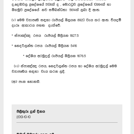
ද,දෙහිවල ප්‍රදේශයේ 5106ක් ද , මොරටුව ප්‍රදේශයේ 10994ක් හා
මීගමුව ප්‍රදේශයේ නව සම්බන්ධතා 5614ක් ලබා දී ඇත.
(v) මෙම ව්‍යාපෘති සඳහා රුපියල් මිලයන 8920 වැය කර ඇත. වියදම්
දැරූ ආකාරය පහත දැක්වේ.
*‍ ස්පාඤ්ඤ රජය රුපියල් මිලියන 1827.5
* නෙදර්ලන්ත රජය රුපියල් මිලියන 5416
* දේශීය අරමුදල් රුපියල් මිලියන 1676.5
(vi) ස්පාඤ්ඤ රජය, නෙදර්ලන්ත රජය හා දේශීය අරමුදල් මෙම
ව්‍යාපෘතිය සඳහා වැය කරන ලදි.
(ආ) පැන නොනගී.
පිළිතුරු දුන් දිනය
2013-10-10