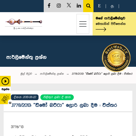
E
|
த
|
මගේ පාර්ලිමේන්තුව
මෙතැනින් පිවිසෙන්න
පාර්ලි‌මේන්තු‌ ප්‍රශ්න
මුල් පිටුව
පාර්ලි‌මේන්තු‌ ප්‍රශ්න
3778/2013: ''ඩීමෝ බට්ටා'' ලොරි ලබා දීම : විස්තර
බලන්න
දිනය: 2013-08-22
පිළිතුර ලබා දී ඇත
02
3778/2013: ''ඩීමෝ බට්ටා'' ලොරි ලබා දීම : විස්තර
3778/’13