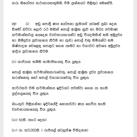
ගරු නියෝජ්‍ය කථානායකතුමනි, එම ප්‍රශ්නයට පිළිතුර මෙසේයි.
(අ) (i) අඩු පොලී ණය යෝජනා ක්‍රමයක් යටතේ ලබා දෙන
ඩීමෝ බට්ටා ලොරි රථ මඟින් පොල් ආශ්‍රිත සුළු හා මධ්‍ය පරිමාණ
කර්මාන්තවල යෙදෙන ව්‍යවසායකයන්ට අඩු වියදමකින් තම අමුද්‍රව්‍ය
හා නිමිද්‍රව්‍ය ප්‍රවාහනය කිරීම හා කුඩා පොල් වතු හිමියන්ට තම
නිෂ්පාදන වෙළෙඳ පොළට ගෙන යෑමට හා වගාවට අවශ්‍ය අමුද්‍රව්‍ය
ආදිය ප්‍රවාහනය කිරීම.
(ii) කප්රුක සමිති සාමාජිකයකු විය යුතුය.
පොල් ආශ්‍රිත කර්මාන්තකරුවෙකු, පොල් ආශ්‍රිත ද්‍රව්‍ය ප්‍රවාහනය
කරන්නෙකු හෝ පොල් වගාකරුවෙකු විය යුතුය.
සාර්ථකව එම කර්මාන්තය ඉදිරියට පවත්වා ගෙන යා හැකි
පුද්ගලයෙකු විය යුතුය.
බැංකුව පිළිගන්නා ඉදිරියේදී නොකඩවා ණය ගෙවිය හැකි
ව්‍යවසායකයෙකු විය යුතුය.
(iii) 62කි. (හැට දෙක)
(iv) රු. 820,000කි. ( රුපියල් අටලක්ෂ විසිදහස)