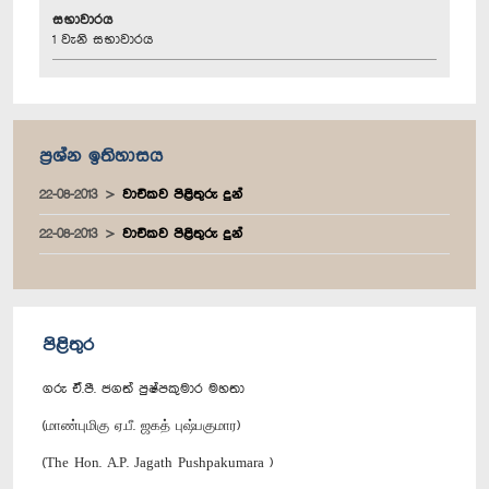
සභාවාරය
1 වැනි සභාවාරය
ප්‍රශ්න ඉතිහාසය
22-08-2013
වාචිකව පිළිතුරු දුන්
22-08-2013
වාචිකව පිළිතුරු දුන්
පිළිතුර
ගරු ඒ.පී. ජගත් පුෂ්පකුමාර මහතා
(மாண்புமிகு ஏ.பீ. ஜகத் புஷ்பகுமார)
(The Hon. A.P. Jagath Pushpakumara )