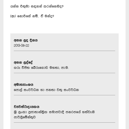
යන්න එතුමා සඳහන් කරන්නෙහිද?
(ඇ) නොඑසේ නම්, ඒ මන්ද?
අසන ලද දිනය
2013-08-22
අසන ලද්දේ
ගරු විජිත බේරුගොඩ මහතා, පා.ම.
අමාත්‍යාංශය
පොල් සංවර්ධන හා ජනතා වතු සංවර්ධන
ව්‍යවස්ථාදායකය
ශ්‍රී ලංකා ප්‍රජාතාන්ත්‍රික සමාජවාදී ජනරජයේ හත්වැනි
පාර්ලිමේන්තුව