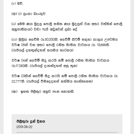
(v) ඔව්.
(ආ) (i) ලංකා බැංකුව
(ii) මෙම ණය මුදල පොලී සහිත ණය මුදලක් වන අතර වත්මන් පොලී
අනුපාතිකයට වඩා 1%ක් අඩුවෙන් ලබා දේ.
(iii) මූලික ගෙවීම රු.50,000කි. ගෙවීම් කිරීම් සඳහා කාලය උපරිමය
වර්ෂ 05ක් වන අතර පොලී රහිත මාසික වාරිකය රු. 13,666කි.
(රුපියල් දහතුන්දහස් හයසිය හැටහය)
වර්ෂ 04න් ගෙවීම් සිදු කරයි නම් පොලී රහිත මාසික වාරිකය
රු.17,083කි. (රුපියල් දාහත්දහස් අසූ තුන)
වර්ෂ 03කින් ගෙවීම් සිදු කරයි නම් පොලී රහිත මාසික වාරිකය රු.
22,777කි. (රුපියල් විසිදෙදහස් හත්සිය හැත්තෑහත)
(ඇ) ඉහත පිළිතුර අනුව පැන නොනඟී.
පිළිතුරු දුන් දිනය
2013-08-22