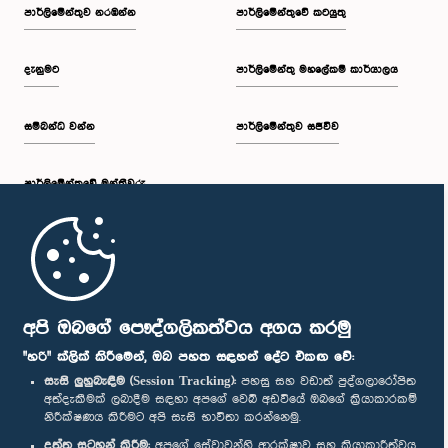
පාර්ලි‌මේන්තුව නරඹන්න
පාර්ලිමේන්තුවේ කටයුතු
දැනුමට
පාර්ලිමේන්තු මහලේකම් කාර්යාලය
සම්බන්ධ වන්න
පාර්ලිමේන්තුව සජීවීව
පාර්ලි‌මේන්තුවේ මන්ත්‍රීවරු
මුල් පිටුව
පාර්ලිමේන්තු ජංගම යෙදුම
අපි ඔබගේ පෞද්ගලිකත්වය අගය කරමු
"හරි" ක්ලික් කිරීමෙන්, ඔබ පහත සඳහන් දේට එකඟ වේ:
සැසි ලුහුබැඳීම (Session Tracking):
පහසු සහ වඩාත් පුද්ගලාරෝපිත
අත්දැකීමක් ලබාදීම සඳහා අපගේ වෙබ් අඩවියේ ඔබගේ ක්‍රියාකාරකම්
නිරීක්ෂණය කිරීමට අපි සැසි භාවිතා කරන්නෙමු.
අප හා සම්බන්ධ වී සිටින්න :
දත්ත සටහන් කිරීම:
අපගේ සේවාවන්හි ආරක්ෂාව සහ ක්‍රියාකාරීත්වය