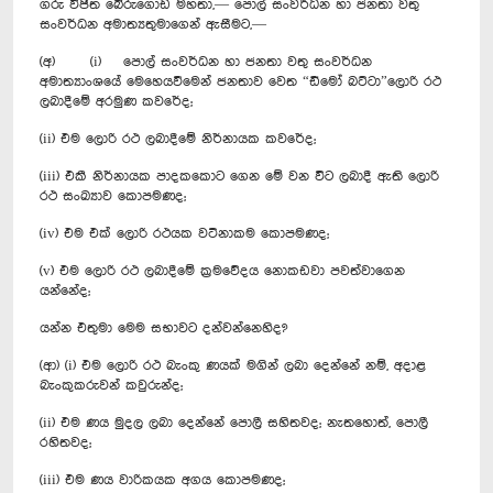
ගරු විජිත බේරු‍ගොඩ මහතා,— පොල් සංවර්ධන හා ජනතා වතු
සංවර්ධන අමාත්‍යතුමාගෙන් ඇසීමට,—
(අ) (i) පොල් සංවර්ධන හා ජනතා වතු සංවර්ධන
අමාත්‍යාංශයේ මෙහෙයවීමෙන් ජනතාව වෙත “ඩීමෝ බට්ටා”ලොරි රථ
ලබාදීමේ අරමුණ කවරේද;
(ii) එම ලොරි රථ ලබාදීමේ නිර්නායක කවරේද;
(iii) එකී නිර්නායක පාදකකොට ගෙන මේ වන විට ලබාදී ඇති ලොරි
රථ සංඛ්‍යාව කොපමණද;
(iv) එම එ‍ක් ලොරි රථයක වටිනාකම කොපමණද;
(v) එම ලොරි රථ ලබාදීමේ ක්‍රමවේදය නොකඩවා පවත්වාගෙන
යන්නේද;
යන්න එතුමා මෙම සභාවට දන්වන්නෙහිද?
(ආ) (i) එම ලොරි රථ බැංකු ණයක් මගින් ලබා දෙන්නේ නම්, අදාළ
බැංකුකරුවන් කවුරුන්ද;
(ii) එම ණය මුදල ලබා දෙන්නේ පොලී සහිතවද; නැතහොත්, පොලී
රහිතවද;
(iii) එම ණය වාරිකයක අගය කොපමණද;