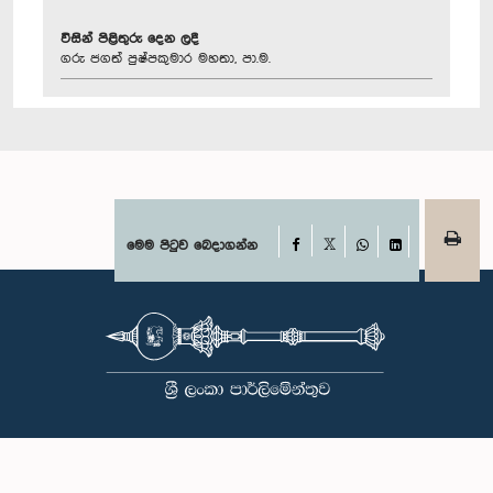
විසින් පිළිතුරු දෙන ලදී
ගරු ජගත් පුෂ්පකුමාර මහතා, පා.ම.
Facebook
මෙම පිටුව බෙදාගන්න
X
WhatsApp
LinkedIn