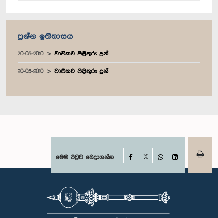
ප්‍රශ්න ඉතිහාසය
20-05-2010
වාචිකව පිළිතුරු දුන්
20-05-2010
වාචිකව පිළිතුරු දුන්
Facebook
මෙම පිටුව බෙදාගන්න
X
WhatsApp
LinkedIn