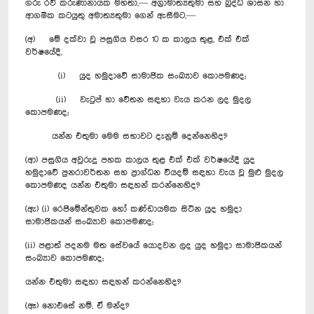
ගරු රවී කරුණානායක මහතා,— අග්‍රාමාත්‍යතුමා සහ බුද්ධ ශාසන හා
ආගමික කටයුතු ‍අමාත්‍යතුමා ගෙන් ඇසීමට,—
(අ) මේ දක්වා වූ පසුගිය වසර 10 ක කාලය තුළ, එක් එක්
වර්ෂයේදී,
(i) යුද හමුදාවේ සාමාජික සංඛ්‍යාව කොපමණද;
(ii) වැටුප් හා වේතන සඳහා වැය කරන ලද මුදල
කොපමණද;
යන්න එතුමා මෙම සභාවට දැනුම් දෙන්නෙහිද?
(ආ) පසුගිය අවුරුදු පහක කාලය තුළ එක් එක් වර්ෂයේදී යුද
හමුදාවේ පුනරාවර්තන සහ ප්‍රාග්ධන වියදම් සඳහා වැය වූ මුළු මුදල
කොපමණද යන්න එතුමා සඳහන් කරන්නෙහිද?
(ඇ) (i) රෙජිමේන්තුවක හෝ කණ්ඩායමක සිටින යුද හමුදා
සාමාජිකයන් සංඛ්‍යාව කොපමණද;
(ii) පළාත් පදනම මත සේවයේ යොදවන ලද යුද හමුදා සාමාජිකයන්
සංඛ්‍යාව කොපමණද;
යන්න එතුමා සඳහා සඳහන් කරන්නෙහිද?
(ඈ) නොඑසේ නම්, ඒ මන්ද?