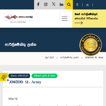
E
|
த
|
මගේ පාර්ලිමේන්තුව
මෙතැනින් පිවිසෙන්න
පාර්ලි‌මේන්තු‌ ප්‍රශ්න
මුල් පිටුව
පාර්ලි‌මේන්තු‌ ප්‍රශ්න
0014/2010: SL Army
දිනය: 2010-05-20
පිළිතුර ලබා දී ඇත
02
0014/2010: SL Army
0014/’10