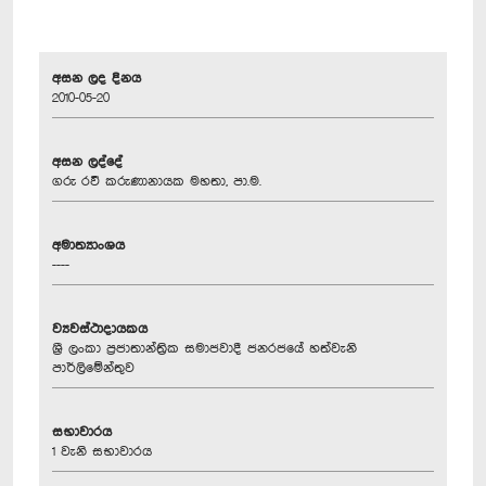
අසන ලද දිනය
2010-05-20
අසන ලද්දේ
ගරු රවී කරුණානායක මහතා, පා.ම.
අමාත්‍යාංශය
----
ව්‍යවස්ථාදායකය
ශ්‍රී ලංකා ප්‍රජාතාන්ත්‍රික සමාජවාදී ජනරජයේ හත්වැනි
පාර්ලිමේන්තුව
සභාවාරය
1 වැනි සභාවාරය