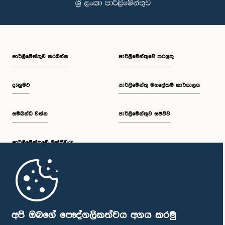
පාර්ලි‌මේන්තුව නරඹන්න
පාර්ලිමේන්තුවේ කටයුතු
දැනුමට
පාර්ලිමේන්තු මහලේකම් කාර්යාලය
සම්බන්ධ වන්න
පාර්ලිමේන්තුව සජීවීව
පාර්ලි‌මේන්තුවේ මන්ත්‍රීවරු
මුල් පිටුව
පාර්ලිමේන්තු ජංගම යෙදුම
අපි ඔබගේ පෞද්ගලිකත්වය අගය කරමු