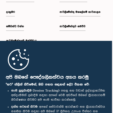
දැනුමට
පාර්ලිමේන්තු මහලේකම් කාර්යාලය
සම්බන්ධ වන්න
පාර්ලිමේන්තුව සජීවීව
පාර්ලි‌මේන්තුවේ මන්ත්‍රීවරු
මුල් පිටුව
පාර්ලිමේන්තු ජංගම යෙදුම
අපි ඔබගේ පෞද්ගලිකත්වය අගය කරමු
"හරි" ක්ලික් කිරීමෙන්, ඔබ පහත සඳහන් දේට එකඟ වේ:
සැසි ලුහුබැඳීම (Session Tracking):
පහසු සහ වඩාත් පුද්ගලාරෝපිත
අත්දැකීමක් ලබාදීම සඳහා අපගේ වෙබ් අඩවියේ ඔබගේ ක්‍රියාකාරකම්
නිරීක්ෂණය කිරීමට අපි සැසි භාවිතා කරන්නෙමු.
අප හා සම්බන්ධ වී සිටින්න :
දත්ත සටහන් කිරීම:
අපගේ සේවාවන්හි ආරක්ෂාව සහ ක්‍රියාකාරීත්වය
සහතික කිරීම සඳහා අපි ඔබගේ IP ලිපිනය, උපාංග විස්තර සහ