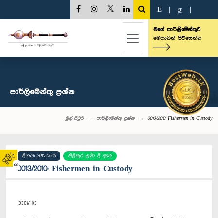
E
|
த
|
මගේ පාර්ලිමේන්තුව
මෙතැනින් පිවිසෙන්න
පාර්ලි‌මේන්තු‌ ප්‍රශ්න
මුල් පිටුව
පාර්ලි‌මේන්තු‌ ප්‍රශ්න
0013/2010: Fishermen in Custody
දිනය: 2010-05-19
පිළිතුර ලබා දී ඇත
02
0013/2010: Fishermen in Custody
0013/’10