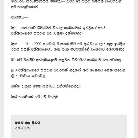
ගරු රවී කරුණානායක මහතා,— ධීවර හා ජලජ සම්පත් සංවර්ධන
අමාත්‍යතුමාගෙන්
ඇසීමට,—
(අ) අප රටේ ධීවරයින් විශාල සංඛ්‍යාවක් ඉන්දීය රජයේ
අත්අඩංගුවේ පසුවන බව එතුමා දන්නෙහිද?
(ආ) (i) 2009 ජනවාරි මාසයේ සිට මේ දක්වා කාලය තුළ ඉන්දීය
රජය විසින් අත්අඩංගුවට ගනු ලැබූ ධීවරයින්ගේ සංඛ්‍යාව කොපමණද;
(ii) මේ වනවිට අත්අඩංගුවේ පසුවන ධීවරයින් සංඛ්‍යාව කොපමණද;
(iii) අත්අඩංගුවේ පසුවන ධීවරයින් නිදහස් කර ගැනීමට ගෙන තිබෙන
ක්‍රියා මාර්ග කවරේද;
යන්න එතුමා මෙම සභාවට දන්වන්නෙහිද?
(ඇ) නොඑසේ නම්, ඒ මන්ද?
අසන ලද දිනය
2010-05-19