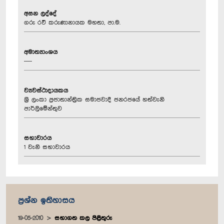
අසන ලද්දේ
ගරු රවී කරුණානායක මහතා, පා.ම.
අමාත්‍යාංශය
----
ව්‍යවස්ථාදායකය
ශ්‍රී ලංකා ප්‍රජාතාන්ත්‍රික සමාජවාදී ජනරජයේ හත්වැනි
පාර්ලිමේන්තුව
සභාවාරය
1 වැනි සභාවාරය
ප්‍රශ්න ඉතිහාසය
19-05-2010
සභාගත කල පිළිතුරු