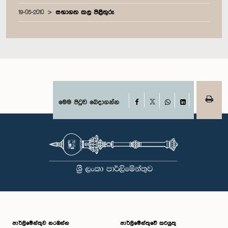
19-05-2010
සභාගත කල පිළිතුරු
Facebook
මෙම පිටුව බෙදාගන්න
X
WhatsApp
LinkedIn
පාර්ලි‌මේන්තුව නරඹන්න
පාර්ලිමේන්තුවේ කටයුතු