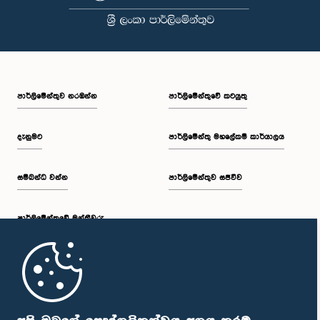
පාර්ලි‌මේන්තුව නරඹන්න
පාර්ලිමේන්තුවේ කටයුතු
දැනුමට
පාර්ලිමේන්තු මහලේකම් කාර්යාලය
සම්බන්ධ වන්න
පාර්ලිමේන්තුව සජීවීව
පාර්ලි‌මේන්තුවේ මන්ත්‍රීවරු
මුල් පිටුව
පාර්ලිමේන්තු ජංගම යෙදුම