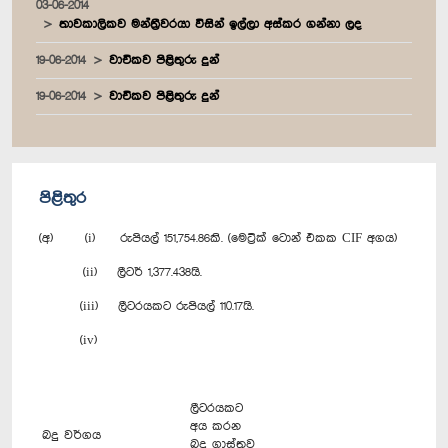
03-06-2014
තාවකාලිකව මන්ත්‍රීවරයා විසින් ඉල්ලා අස්කර ගන්නා ලද
19-06-2014
වාචිකව පිළිතුරු දුන්
19-06-2014
වාචිකව පිළිතුරු දුන්
පිළිතුර
(අ) (i) රුපියල් 151,754.86කි. (මෙට්‍රික් ටොන් එකක CIF අගය)
(ii) ලීටර් 1,377.438යි.
(iii) ලීටරයකට රුපියල් 110.17යි.
(iv)
ලීටරයකට
අය කරන
බදු වර්ගය
බදු ගාස්තුව