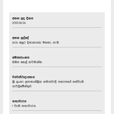
අසන ලද දිනය
2013-09-04
අසන ලද්දේ
ගරු අනුර දිසානායක මහතා, පා.ම.
අමාත්‍යාංශය
ඛනිජ තෙල් කර්මාන්ත
ව්‍යවස්ථාදායකය
ශ්‍රී ලංකා ප්‍රජාතාන්ත්‍රික සමාජවාදී ජනරජයේ හත්වැනි
පාර්ලිමේන්තුව
සභාවාරය
1 වැනි සභාවාරය