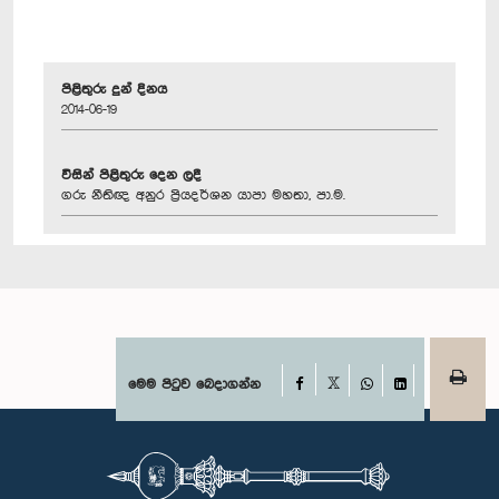
පිළිතුරු දුන් දිනය
2014-06-19
විසින් පිළිතුරු දෙන ලදී
ගරු නීතිඥ අනුර ප්‍රියදර්ශන යාපා මහතා, පා.ම.
Facebook
මෙම පිටුව බෙදාගන්න
X
WhatsApp
LinkedIn