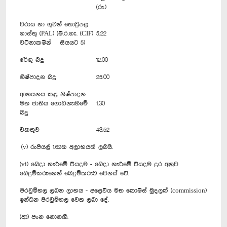
(රු.)
වරාය හා ගුවන් තොටුපළ
ගාස්තු (PAL) (මි.ර.ගැ. (CIF)
5.22
වටිනාකමින් සියයට 5)
රේගු බදු
12.00
නිෂ්පාදන බදු
25.00
ආනයනය කළ නිෂ්පාදන
මත ජාතිය ගොඩනැඟීමේ
1.30
බදු
එකතුව
43.52
(v) රුපියල් 1.62ක අලාභයක් ලබයි.
(vi) බෙදා හැරීමේ වියදම - බෙදා හැරීමේ වියදම දුර අනුව
බෙදුම්කරුගෙන් බෙදුම්කරුට වෙනස් වේ.
පිරවුම්හල ලබන ලාභය - අළෙවිය මත කොමිස් මුදලක් (commission)
ඉන්ධන පිරවුම්හල වෙත ලබා දේ.
(ආ) පැන නොනඟී.