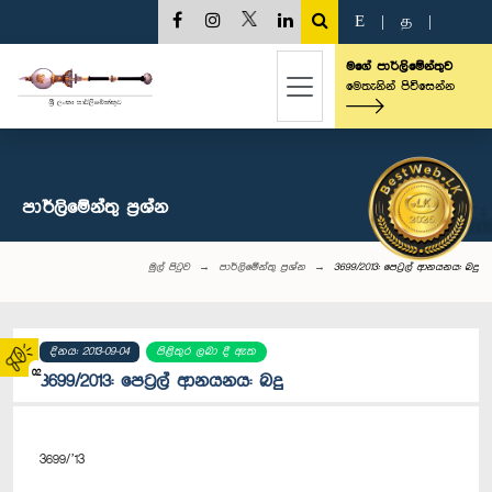
E
|
த
|
මගේ පාර්ලිමේන්තුව
මෙතැනින් පිවිසෙන්න
පාර්ලි‌මේන්තු‌ ප්‍රශ්න
මුල් පිටුව
පාර්ලි‌මේන්තු‌ ප්‍රශ්න
3699/2013: පෙට්‍රල් ආනයනය: බදු
දිනය: 2013-09-04
පිළිතුර ලබා දී ඇත
02
3699/2013: පෙට්‍රල් ආනයනය: බදු
3699/’13