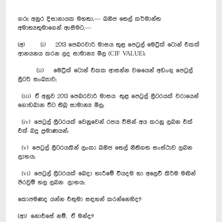
ගරු අනුර දිසානායක මහතා,— ඛනිජ තෙල් කර්මාන්ත
අමාත්‍යතුමාගෙන් ඇසීමට,—
(අ) (i) 2013 පෙබරවාරි මාසය තුළ පෙට්‍රල්‍ මෙට්‍රික් ටොන් එකක්
ආනයනය කරන ලද සාමාන්‍ය මිල (CIF VALUE);
(ii) මෙට්‍රික් ටොන් එකක ආසන්න වශයෙන් අඩංගු පෙට්‍රල්
ලීටර් සංඛ්‍යාව;
(iii) ඒ අනුව 2013 පෙබරවාරි මාසය තුළ පෙට්‍රල් ලීටරයක් වරායෙන්
ගොඩබාන විට තිබූ සාමාන්‍ය මිල;
(iv) පෙට්‍රල් ලීටරයක් වෙනුවෙන් රජය විසින් අය කරනු ලබන එක්
එක් බදු ප්‍රමාණයන්;
(v) පෙට්‍රල් ලීටරයකින් ලංකා ඛනිජ තෙල් නීතිගත සංස්ථාව ලබන
ලාභය;
(vi) පෙට්‍රල් ලීටරයක් බෙදා හැරීමේ වියදම හා අලෙවි කිරීම මඟින්
පිරවුම් හල ලබන ලාභය;
කොපමණද යන්න එතුමා සඳහන් කරන්නෙහිද?
(ආ) නොඑසේ නම්, ඒ මන්ද?