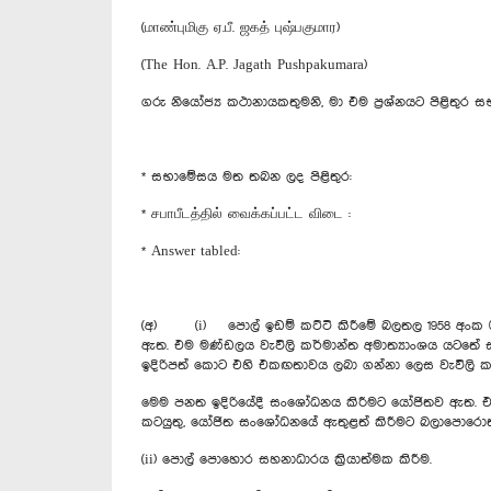
(மாண்புமிகு ஏ.பீ. ஜகத் புஷ்பகுமார)
(The Hon. A.P. Jagath Pushpakumara)
ගරු නියෝජ්‍ය කථානායකතුමනි, මා එම ප්‍රශ්නයට පිළිතුර
* සභාමේසය මත තබන ලද පිළිතුර:
* சபாபீடத்தில் வைக்கப்பட்ட விடை :
* Answer tabled:
(අ) (i) පොල් ඉඩම් කට්ටි කිරීමේ බලතල 1958 අංක 02
ඇත. එම මණ්ඩලය වැවිලි කර්මාන්ත අමාත්‍යාංශය යටතේ සෘ
ඉදිරිපත් කොට එහි එකඟතාවය ලබා ගන්නා ලෙස වැවිලි කර
මෙම පනත ඉදිරියේදී සංශෝධනය කිරීමට යෝජිතව ඇත. එම ස
කටයුතු, යෝජිත සංශෝධනයේ ඇතුළත් කිරීමට බලාපොරොත්
(ii) පොල් පොහොර සහනාධාරය ක්‍රියාත්මක කිරීම.