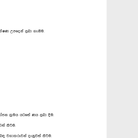
ාක්ෂණ උපදෙස් ලබා ගැනීම.
න ක්‍රමය යටතේ ණය ලබා දීම.
ත් කිරීම.
ඳ වගාකරුවන් දැනුවත් කිරීම.