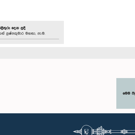
පිළිතුරු දෙන ලදී
ත් පුෂ්පකුමාර මහතා, පා.ම.
මෙම පි