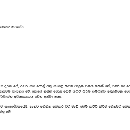
 සභාගත* කරනවා.
 දරන තේ, රබර් සහ පොල් වතු කැබලි කිරීම පාලන පනත මඟින් තේ, රබර් හා පො
ජුවම පාලනය වේ. කෙසේ නමුත් පොල් ඉඩම් කට්ටි කිරීම සම්බන්ධ ඉල්ලුම්පත්‍ර 
්මාන්ත අමාත්‍යාංශය වෙත දන්වා ඇත.
ංශෝධනයේදී, දැනට පවතින අක්කර 10ට වැඩි ඉඩම් කට්ටි කිරීම වෙනුවට අක්කර 
තු වේ.