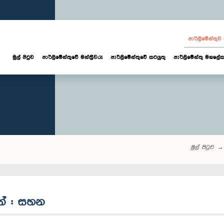
පාර්ලි‌මේන්තු
මුල් පිටුව
පාර්ලි‌මේන්තුවේ මන්ත්‍රීවරු
පාර්ලිමේන්තුවේ කටයුතු
පාර්ලිමේන්තු මහලේක
මුල් පිටුව
යන් : සහන