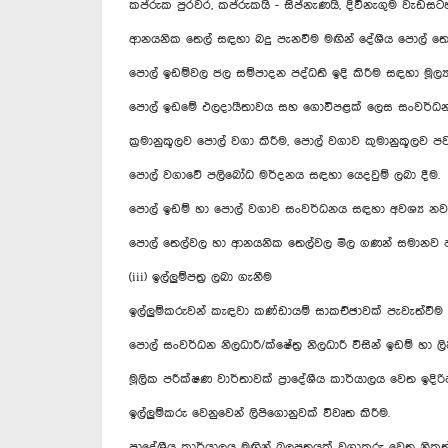
කප්රුක පුරවර, කප්රුකයි - සිප්නැණයි, දිවිනැගුම වැඩ
ආනයනික තෙල් සඳහා බදු පැනවීම මඟින් දේශීය පොල් තෙ
පොල් ඉඩම්වල ජල සම්පාදන පද්ධති ඉදි කිරීම සඳහා මූල්‍
පොල් ඉඩමේ ඵලදායීතාවය සහ ගොවිපළක් ලෙස සංවර්ධනය
ක්‍රමානුකූලව පොල් වගා කිරීම, පොල් වගාව කුමානුකූලව 
පොල් වගාවේ පලිබෝධ මර්දනය සඳහා යෙදවුම් ලබා දීම.
පොල් ඉඩම් හා පොල් වගාව සංවර්ධනය සඳහා අවශ්‍ය නව
පොල් තෙල්වල හා ආනයනික තෙල්වල මිල ගණන් සමානව
(iii) ඉල්ලුම්පත්‍ර ලබා ගැනීම
ඉල්ලුම්කරුවන් කැඳවා කණ්ඩායම් සාකච්ඡාවක් පැවැත්වීම
පොල් සංවර්ධන නිලධාරී/ක්ෂේත්‍ර නිලධාරී විසින් ඉඩම් හා ල
මූලික පරීක්ෂණ වාර්තාවක් ප්‍රාදේශීය කාර්යාලය වෙත ඉදිරිප
ඉල්ලුම්කරු වෙනුවෙන් ලිපිගොනුවක් විවෘත කිරීම.
ප්‍රාදේශීය කාර්යාලය මඟින් බලපත්‍රයක් වගාකරු වෙත නිකුත්