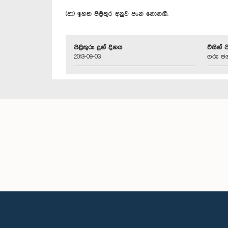
(ආ) ඉහත පිළිතුර අනුව පැන නොනඟී.
පිළිතුරු දුන් දිනය
විසින් 
2013-09-03
ගරු ජග