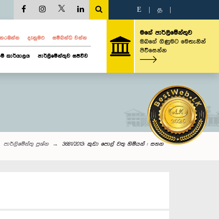
E
|
த
|
මගේ පාර්ලිමේන්තුව
ව නරඹන්න
දැනුමට
සම්බන්ධ වන්න
ඔබගේ ගිණුමට මෙතැනින්
පිවිසෙන්න
ම් කාර්යාලය
පාර්ලිමේන්තුව සජීවීව
පාර්ලි‌මේන්තු‌ ප්‍රශ්න
3681/2013: කුඩා පොල් වතු හිමියන් : සහන