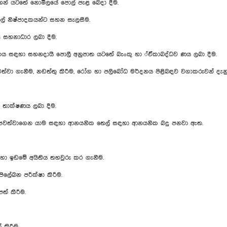
සටහන් යටතේ නොමිලයේ පොල් පැළ බෙදා දීම.
ල් නිෂ්පාදකයන්ට සහන සැලසීම.
ය සහනාධාර ලබා දීම.
 සඳහා සහනදායී පොලී අනුපාත යටතේ බැංකු හා ්ඒකාබද්ධව ණය ලබා දීම.
පවත්වා ගැනීම, නඩත්තු කිරීම, රෝග හා පලිබෝධ මර්දනය පිළිබඳව වගාකරුවන් දැනුව
 තාක්ෂණය ලබා දීම.
 පවත්වාගෙන යාම සඳහා ආනයනික තෙල් සඳහා ආනයනික බදු පනවා ඇත.
 හා ඉඩමේ අයිතිය තහවුරු කර ගැනීම.
ිපිලේඛන පරීක්ෂා කිරීම.
ත් කිරීම.
 කිරීම.