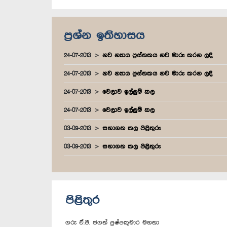
ප්‍රශ්න ඉතිහාසය
24-07-2013
නව න්‍යාය පුස්තකය නව මාරු කරන ලදී
24-07-2013
නව න්‍යාය පුස්තකය නව මාරු කරන ලදී
24-07-2013
වෙලාව ඉල්ලුම් කල
24-07-2013
වෙලාව ඉල්ලුම් කල
03-09-2013
සභාගත කල පිළිතුරු
03-09-2013
සභාගත කල පිළිතුරු
පිළිතුර
ගරු ඒ.පී. ජගත් පුෂ්පකුමාර මහතා