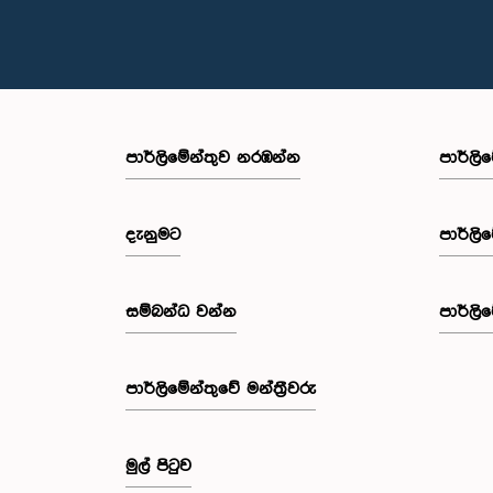
පාර්ලි‌මේන්තුව නරඹන්න
පාර්ලි
දැනුමට
පාර්ලි
සම්බන්ධ වන්න
පාර්ලි
පාර්ලි‌මේන්තුවේ මන්ත්‍රීවරු
මුල් පිටුව