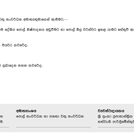
තු සංවර්ධන අමාත්‍යතුමාගෙන් ඇසීමට,—
ම දේශීය පොල් නිෂ්පාදනය අඩුවීමට හා පොල් මිල වරින්වර ඉහළ යාමට හේතුවී 
ති පියවර කවරේද;
න්ට ලබාදෙන සහන කවරේද;
අමාත්‍යාංශය
ව්‍යවස්ථාදායකය
ංහ
පොල් සංවර්ධන හා ජනතා වතු සංවර්ධන
ශ්‍රී ලංකා ප්‍රජාතාන්ත
ම.
හත්වැනි පාර්ලිමේන්තු