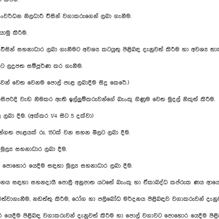
ංවර්ධන නිලධාරී විසින් වගාකරුගෙන් ලබා ගැනීම.
ොමු කිරීම.
ින් සහනාධාර ලබා ගැනීමට අවශ්‍ය කටයුතු පිළිබඳ දැනුවත් කිරීම හා අවශ්‍ය ත
බවට ලදුපත සම්පූර්ණ කර ගැනීම.
වන් වෙත වෙනම පොල් පැළ ලබාදීම සිදු කෙරේ.)
නිසිපරිදි වැඩ නිමකර ඇති ඉල්ලුම්කරුවන්ගේ බැංකු ගිණුම වෙත මුදල් නිකුත් කිරීම.
බා දීම. (අක්කර 1/4 සිට 5 දක්වා)
ඳුන්ගත පැළයක් රු. 150ක් වන සහන මිලට ලබා දීම.
ූල්‍ය සහනාධාර ලබා දීම.
පොහොර යෙදීම සඳහා මූල්‍ය සහනාධාර ලබා දීම.
නය සඳහා සහනදායී පොලී අනුපාත යටතේ බැංකු හා ඒකාබද්ධ කප්රුක ණය ආයෝජ
 පවත්වාගැනීම, නඩත්තු කිරීම, රෝග හා පලිබෝධ මර්දනය පිළිබඳව වගාකරුවන් දැනුව
යෙදීම පිළිබඳ වගාකරුවන් දැනුවත් කිරීම හා පොල් වගාවට පොහොර යෙදීම පිළිබ