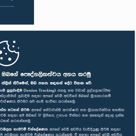
ි ඔබගේ පෞද්ගලිකත්වය අගය කරමු
" ක්ලික් කිරීමෙන්, ඔබ පහත සඳහන් දේට එකඟ වේ:
ැසි ලුහුබැඳීම (Session Tracking):
පහසු සහ වඩාත් පුද්ගලාරෝපිත
ත්දැකීමක් ලබාදීම සඳහා අපගේ වෙබ් අඩවියේ ඔබගේ ක්‍රියාකාරකම්
ිරීක්ෂණය කිරීමට අපි සැසි භාවිතා කරන්නෙමු.
ත්ත සටහන් කිරීම:
අපගේ සේවාවන්හි ආරක්ෂාව සහ ක්‍රියාකාරීත්වය සහතික
ිරීම සඳහා අපි ඔබගේ IP ලිපිනය, උපාංග විස්තර සහ අනෙකුත් අදාළ දත්ත
ටහන් කරගන්නෙමු.
රිශීලක හැසිරීම් විශ්ලේෂණය:
අපගේ වෙබ් අඩවිය වැඩිදියුණු කිරීම සඳහා
පි පරිශීලක හැසිරීම විශ්ලේෂණය කරන්නෙමු. ඒ සඳහා අපගේ වෙබ් අඩවිය