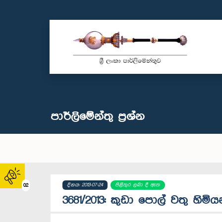
පාර්ලි‌මේන්තු‌ ප්‍රශ්න
දිනය: 2013-07-24
පිළිතුර ලබා දී ඇත
02
3681/2013: කුඩා පොල් වතු හිමි