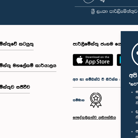
මේන්තුවේ කටයුතු
පාර්ලිමේන්තු ජංගම යෙදුම
මේන්තු මහලේකම් කාර්යාලය
අප
අප හා සම්බන්ධ වී සිටින්න :
"හරි
මේන්තුව සජීවීව
ස
අ
සම්මාන
න
ද
ක
පෞද්ගලිකත්ව ප්‍රතිපත්තිය
ස
ප
අ