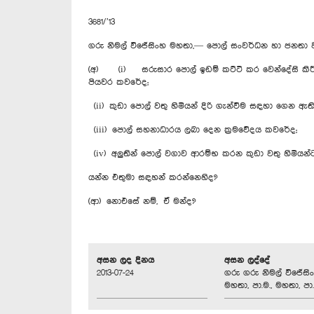
3681/’13
ගරු නිමල් විජේසිංහ මහතා,— පොල් සංවර්ධන හා ජනතා ව
(අ) (i) සරුසාර පොල් ඉඩම් කට්ටි කර වෙන්දේසි කිරී
පියවර කවරේද;
(ii) කුඩා පොල් වතු හිමියන් දිරි ගැන්වීම සඳහා ගෙන ඇ
(iii) පොල් සහනාධාරය ලබා දෙන ක්‍රමවේදය කවරේද;
(iv) අලුතින් පොල් වගාව ආරම්භ කරන කුඩා වතු හිමිය
යන්න එතුමා සඳහන් කරන්නෙහිද?
(ආ) නොඑසේ නම්, ඒ මන්ද?
අසන ලද දිනය
අසන ලද්දේ
2013-07-24
ගරු ගරු නිමල් විජේසි
මහතා, පා.ම., මහතා, පා.