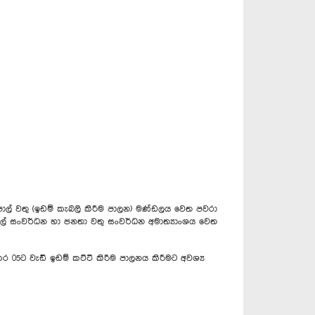
ල් වතු (ඉඩම් කැබලි කිරීම පාලන) මණ්ඩලය වෙත පවරා
පොල් සංවර්ධන හා ජනතා වතු සංවර්ධන අමාත්‍යාංශය වෙත
05ට වැඩි ඉඩම් කට්ටි කිරීම පාලනය කිරීමට අවශ්‍ය