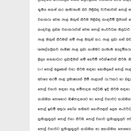
භූමිය සකස් කර ඇති/නැති බව පිළිබඳ වාර්තාවක් පොල් ස
වගාකරු වෙත පැළ නිකුත් කිරීම පිළිබඳ කැඳවීම් ලිපියක් ය
කැඳවනු ලබන වගාකරුවන් වෙත පොල් සංවර්ධන නිලධාරී විස
පැළ නිකුත් කිරීමක් නම් පැළ නිකුත් කර, පැළ ලබා ගත් 
(පෞද්ගලිකව පැමිණ පැළ ලබා ගැනීමට කැමැති අයදුම්කරු
මූල්‍ය සහනාධාර ලබාදීමක් නම් ගෙවීම් පරීක්ෂාවක් කිරීම. 
(iv) පොල් අලුතෙන් වගා කිරීම සඳහා නොමිලයේ පොල් පැළ ල
අවශ්‍ය තරම් පැළ ප්‍රමාණයක් බිම් පැළයක් රු.75කට හා බ
පොල් වගාව සඳහා ජල සම්පාදන පද්ධති ඉදි කිරීම සඳහා ම
කාබනික පොහොර නිෂ්පාදනයට හා පොල් වගාවට කාබනික 
පොල් ඉඩම් අතුරු භෝග සහිතව ගොවිපළක් ලෙස සංවර්ධ
ක්‍රමානුකූලව පොල් වගා කිරීම, පොල් වගාව ක්‍රමානුකූලව
පොල් වගාවට ක්‍රමානුකූලව කාබනික හා අකාබනික පොහොර 