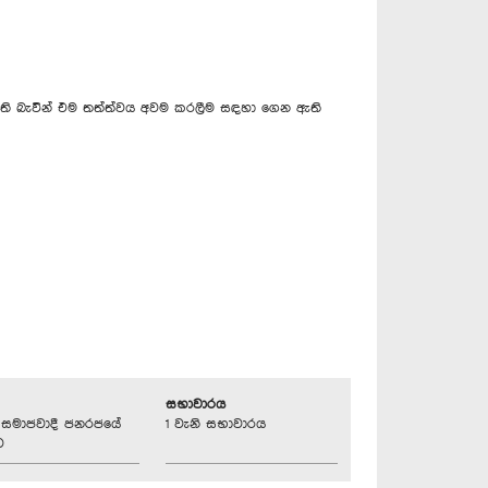
ඇති බැවින් එම තත්ත්වය අවම කරලීම සඳහා ගෙන ඇති
සභාවාරය
්‍රික සමාජවාදී ජනරජයේ
1 වැනි සභාවාරය
ව