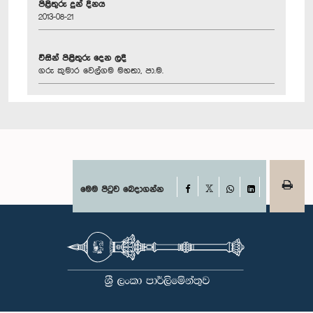
පිළිතුරු දුන් දිනය
2013-08-21
විසින් පිළිතුරු දෙන ලදී
ගරු කුමාර වෙල්ගම මහතා, පා.ම.
Facebook
මෙම පිටුව බෙදාගන්න
X
WhatsApp
LinkedIn