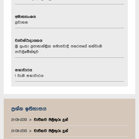
අමාත්‍යාංශය
ප්‍රවාහන
ව්‍යවස්ථාදායකය
ශ්‍රී ලංකා ප්‍රජාතාන්ත්‍රික සමාජවාදී ජනරජයේ හත්වැනි
පාර්ලිමේන්තුව
සභාවාරය
1 වැනි සභාවාරය
ප්‍රශ්න ඉතිහාසය
21-08-2013
වාචිකව පිළිතුරු දුන්
21-08-2013
වාචිකව පිළිතුරු දුන්