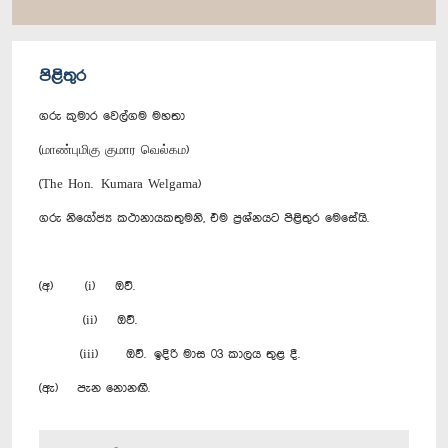
පිළිතුර
ගරු කුමාර වෙල්ගම මහතා
(மாண்புமிகு குமார வெல்கம)
(The Hon. Kumara Welgama)
ගරු නියෝජ්‍ය කථානායකතුමනි, එම ප්‍රශ්නයට පිළිතුර මෙසේයි.
(අ) (i) ඔව්.‍
(ii) ඔව්.
(iii) ඔව්. ඉදිරි මාස 03 කාලය තුළ දී.
(ඇ) පැන නොනඟී.