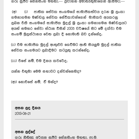
ගරු සුජීව සේනසිංහ මහතා,— ප්‍රවාහන අමාත්‍යතුමාගෙන් ඇසීමට,—
(අ) (i) ජාතික සේවක සංගමයේ සාමාජිකත්වය දරන ශ්‍රී ලංකා
ගමනාගමන මණ්ඩල සේවක සේවිකාවන්ගෙන් මාසිකව අයකරනු
ලබන එකී සංගමයේ සාමාජික මුදල් ශ්‍රී ලංකා ගමනාගමන මණ්ඩලයට
අයත් සමහර සේවා ස්ථාන විසින් 2005 වර්ෂයේ සිට මේ දක්වා එම
සංගම් මූලස්ථානය වෙත ලබා දී නොමැති බව දන්නේද;
(ii) එම සාමාජික මුදල් ඇතුළුව ගෙවීමට ඇති සියලුම මුදල් ජාතික
සේවක සංගමයට ලබාදීමට කටයුතු කරන්නේද;
(iii) එසේ නම්, එම දිනය කවරේද;
යන්න එතුමා මෙම සභාවට දන්වන්නෙහිද?
(ආ) නොඑසේ නම්, ඒ මන්ද?
අසන ලද දිනය
2013-08-21
අසන ලද්දේ
ගරු නීතිඥ අර්ජුන සුජීව සේනසිංහ මහතා, පා.ම.