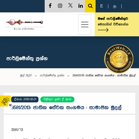
E
|
த
|
මගේ පාර්ලිමේන්තුව
මෙතැනින් පිවිසෙන්න
පාර්ලි‌මේන්තු‌ ප්‍රශ්න
මුල් පිටුව
පාර්ලි‌මේන්තු‌ ප්‍රශ්න
3581/2013: ජාතික සේවක සංගමය : සාමාජික මුදල්
දිනය: 2013-08-21
පිළිතුර ලබා දී ඇත
02
3581/2013: ජාතික සේවක සංගමය : සාමාජික මුදල්
3581/’13