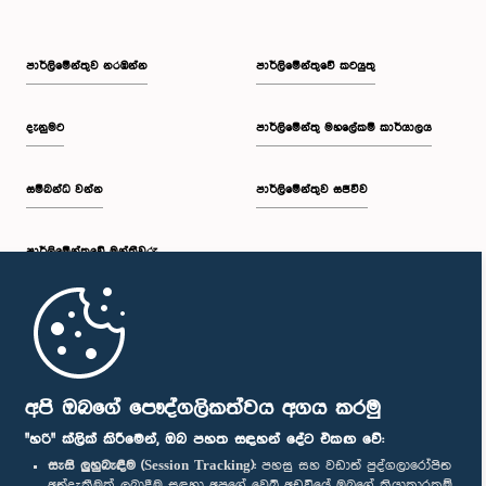
පාර්ලි‌මේන්තුව නරඹන්න
පාර්ලිමේන්තුවේ කටයුතු
දැනුමට
පාර්ලිමේන්තු මහලේකම් කාර්යාලය
සම්බන්ධ වන්න
පාර්ලිමේන්තුව සජීවීව
පාර්ලි‌මේන්තුවේ මන්ත්‍රීවරු
මුල් පිටුව
පාර්ලිමේන්තු ජංගම යෙදුම
අපි ඔබගේ පෞද්ගලිකත්වය අගය කරමු
"හරි" ක්ලික් කිරීමෙන්, ඔබ පහත සඳහන් දේට එකඟ වේ:
සැසි ලුහුබැඳීම (Session Tracking):
පහසු සහ වඩාත් පුද්ගලාරෝපිත
අත්දැකීමක් ලබාදීම සඳහා අපගේ වෙබ් අඩවියේ ඔබගේ ක්‍රියාකාරකම්