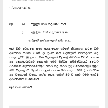
* Answer tabled:
(අ) (i) අමුණුම 01*හි සඳහන්ව ඇත.
(ii) අමුණුම 02*හි සඳහන්ව ඇත.
ඇමුණුම් පුස්තකාලයේ තබා ඇත.
(ආ) නීති අධ්‍යාපන සභා ආඥාපනත යටතේ ස්ථාපනය කරන නීති
අධ්‍යාපන සභාව විසින් ශ්‍රී ලංකා නීති විද්‍යාලයේ පරිපාලනය සිදු
කරනු ලබයි. ශ්‍රී ලංකා නීති විද්‍යාලයේ විදුහල්පතිවරයා විසින් සපයන
ලද තොරතුරුවලට අනුකූලව මෙම සිද්ධිය සම්බන්ධයෙන් අපරාධ
පරීක්ෂණ දෙපාර්තමේන්තුව විසින් සිදු කරන ලද විමර්ශනවලට අනුව
නීති විද්‍යාලයට සිසුන් ඇතුළත් කර ගැනීම සඳහා 2012 දී පවත්වන
ලද විභාගයේ විභාග ප්‍රශ්න පත්‍රය කලින් පිට වී ඇති බවට සාක්ෂි
අනාවරණය වී නොමැත.
(ඇ) පැන නොනඟී.