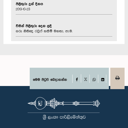
පිළිතුරු දුන් දිනය
2013-10-23
විසින් පිළිතුරු දෙන ලදී
ගරු නීතිඥ රවුෆ් හකීම් මහතා, පා.ම.
Facebook
මෙම පිටුව බෙදාගන්න
X
WhatsApp
LinkedIn