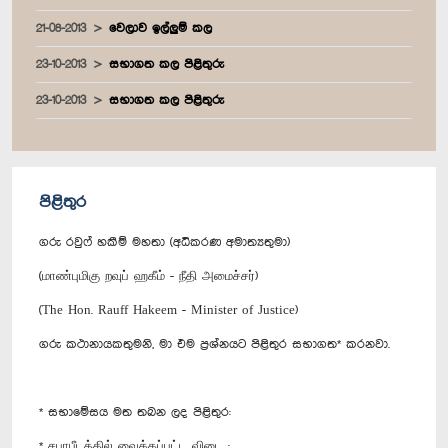
21-08-2013
වෙලාව ඉල්ලුම් කල
23-10-2013
සභාගත කල පිළිතුරු
23-10-2013
සභාගත කල පිළිතුරු
පිළිතුර
ගරු රවුෆ් හකීම් මහතා (අධිකරණ අමාත්‍යතුමා)
(மாண்புமிகு றவுப் ஹகீம் - நீதி அமைச்சர்)
(The Hon. Rauff Hakeem - Minister of Justice)
ගරු කථානායකතුමනි, මා එම ප්‍රශ්නයට පිළිතුර සභාගත* කරනවා.
* සභාමේසය මත තබන ලද පිළිතුර:
* சபாபீடத்தில் வைக்கப்பட்ட விடை :