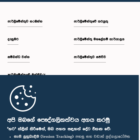
පාර්ලි‌මේන්තුව නරඹන්න
පාර්ලිමේන්තුවේ කටයුතු
දැනුමට
පාර්ලිමේන්තු මහලේකම් කාර්යාලය
සම්බන්ධ වන්න
පාර්ලිමේන්තුව සජීවීව
පාර්ලි‌මේන්තුවේ මන්ත්‍රීවරු
මුල් පිටුව
පාර්ලිමේන්තු ජංගම යෙදුම
අපි ඔබගේ පෞද්ගලිකත්වය අගය කරමු
"හරි" ක්ලික් කිරීමෙන්, ඔබ පහත සඳහන් දේට එකඟ වේ:
සැසි ලුහුබැඳීම (Session Tracking):
පහසු සහ වඩාත් පුද්ගලාරෝපිත