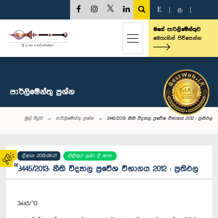
E
|
த
|
මගේ පාර්ලිමේන්තුව
මෙතැනින් පිවිසෙන්න
පාර්ලි‌මේන්තු‌ ප්‍රශ්න
මුල් පිටුව
පාර්ලි‌මේන්තු‌ ප්‍රශ්න
3445/2013: නීති විද්‍යාල ප්‍රවේශ විභාගය 2012 : ප්‍රතිඵල
දිනය: 2013-08-21
පිළිතුර ලබා දී ඇත
02
3445/2013: නීති විද්‍යාල ප්‍රවේශ විභාගය 2012 : ප්‍රතිඵල
3445/’13