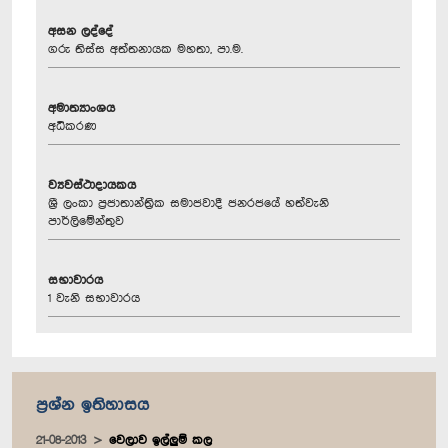
අසන ලද්දේ
ගරු තිස්ස අත්තනායක මහතා, පා.ම.
අමාත්‍යාංශය
අධිකරණ
ව්‍යවස්ථාදායකය
ශ්‍රී ලංකා ප්‍රජාතාන්ත්‍රික සමාජවාදී ජනරජයේ හත්වැනි
පාර්ලිමේන්තුව
සභාවාරය
1 වැනි සභාවාරය
ප්‍රශ්න ඉතිහාසය
21-08-2013
වෙලාව ඉල්ලුම් කල