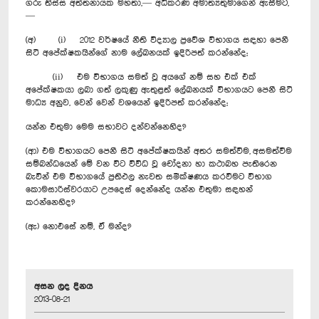
ගරු තිස්ස අත්තනායක මහතා,— අධිකරණ අමාත්‍යතුමාගෙන් ඇසීමට,
—
(අ) (i) 2012 වර්ෂයේ නීති විද්‍යාල ප්‍රවේශ විභාගය සඳහා පෙනී
සිටි අපේක්ෂකයින්ගේ නාම ලේඛනයක් ඉදිරිපත් කරන්නේද;
(ii) එම විභාගය සමත් වූ අයගේ නම් සහ එක් එක්
අපේක්ෂකයා ලබා ගත් ලකුණු ඇතුළත් ලේඛනයක් විභාගයට පෙනී සිටි
මාධ්‍ය අනුව, වෙන් වෙන් වශයෙන් ඉදිරිපත් කරන්නේද;
යන්න එතුමා මෙම සභාවට දන්වන්නෙහිද?
(ආ) එම විභාගයට පෙනී සිටි අපේක්ෂකයින් අතර සමත්වීම, අසමත්වීම
සම්බන්ධයෙන් මේ වන විට විවිධ වූ චෝදනා හා කථාබහ පැතිරෙන
බැවින් එම විභාගයේ ප්‍රතිඵල නැවත සමීක්ෂණය කරවීමට විභාග
කොමසාරිස්වරයාට උපදෙස් දෙන්නේද යන්න එතුමා සඳහන්
කරන්නෙහිද?
(ඇ) නොඑසේ නම්, ඒ මන්ද?
අසන ලද දිනය
2013-08-21