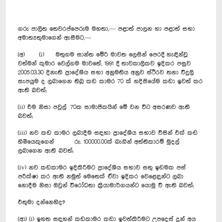
ගරු පාලිත තෙවරප්පෙරුම මහතා,— පළාත් පාලන හා පළාත් සභා
අමාත්‍යතුමාගෙන් ඇසීමට,—
(අ) (i) මතුගම සාන්ත මේරි මාවත ලෙසින් පෙරදී හැඳින්වූ
වත්මන් කුමාර වෙල්ගම මාවතේ, 1991 දී තාවකාලිකව ඉදිකර පසුව
2005.03.30 දිනැති ප්‍රාදේශීය සභා අනුමතිය අනුව ස්ථිරව තනා විදුලි
සැපයුම ද ලබාගෙන තිබූ කඩ කාමර 70 ක් හදිසියේම කඩා ඉවත් කර
ඇති බවත්;
(ii) එම නිසා පවුල් 70ක සාමාජිකයින් මේ වන විට අසරණව ඇති
බවත්;
(iii) නව කඩ කාමර ලබාදීම සඳහා ප්‍රාදේශීය සභාව විසින් එක් කඩ
හිමියෙකුගෙන් රු. 100000.00ක් බැගින් අත්තිකාරම් මුදල්
ලබාගෙන ඇති බවත්;
(iv) නව කඩකාමර ඉදිකිරීමට ප්‍රාදේශීය සභාව සතු ඉඩමක පස්
පරීක්ෂා කර ඇති නමුත් මෙතෙක් ඒවා ඉදිකර වෙ‍ළෙඳුන්ට ලබා
නොදීම නිසා ඔවුන් විරෝධතා ක්‍රියාමාර්ගයන්ට යොමු වී ඇති බවත්;
එතුමා දන්නෙහිද?
(ආ) (i) ඉහත සඳහන් කඩකාමර කඩා ඉවත්කිරීමට උපදෙස් දුන් අය