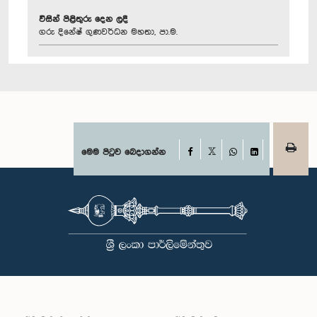
විසින් පිළිතුරු දෙන ලදී
ගරු දිනේෂ් ගුණවර්ධන මහතා, පා.ම.
Facebook
මෙම පිටුව බෙදාගන්න
X
WhatsApp
LinkedIn