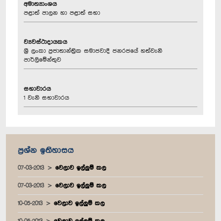
අමාත්‍යාංශය
පළාත් පාලන හා පළාත් සභා
ව්‍යවස්ථාදායකය
ශ්‍රී ලංකා ප්‍රජාතාන්ත්‍රික සමාජවාදී ජනරජයේ හත්වැනි
පාර්ලිමේන්තුව
සභාවාරය
1 වැනි සභාවාරය
ප්‍රශ්න ඉතිහාසය
07-03-2013
වෙලාව ඉල්ලුම් කල
07-03-2013
වෙලාව ඉල්ලුම් කල
10-05-2013
වෙලාව ඉල්ලුම් කල