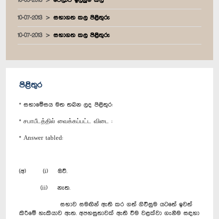
10-05-2013
වෙලාව ඉල්ලුම් කල
10-07-2013
සභාගත කල පිළිතුරු
10-07-2013
සභාගත කල පිළිතුරු
පිළිතුර
* සභාමේසය මත තබන ලද පිළිතුර:
* சபாபீடத்தில் வைக்கப்பட்ட விடை :
* Answer tabled:
(අ) (i) ඔව්.
(ii) නැත.
සභාව සමඟින් ඇති කර ගත් ගිවිසුම යටතේ ඉවත්
කිරීමේ හැකියාව ඇත. අපහසුතාවක් ඇති වීම වළක්වා ගැනීම සඳහා