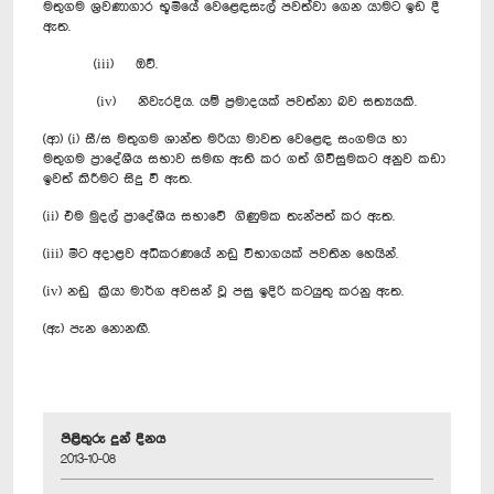
මතුගම ශ්‍රවණාගාර භූමියේ වෙළෙඳසැල් පවත්වා ගෙන යාමට ඉඩ දී
ඇත.
(iii) ඔව්.
(iv) නිවැරදිය. යම් ප්‍රමාදයක් පවත්නා බව සත්‍යයකි.
(ආ) (i) සී/ස මතුගම ශාන්ත මරියා මාවත වෙළෙඳ සංගමය හා
මතුගම ප්‍රාදේශීය සභාව සමඟ ඇති කර ගත් ගිවිසුමකට අනුව කඩා
ඉවත් කිරීමට සිදු වී ඇත.
(ii) එම මුදල් ප්‍රාදේශීය සභාවේ ගිණුමක තැන්පත් කර ඇත.
(iii) මීට අදාළව අධිකරණයේ නඩු විභාගයක් පවතින හෙයින්.
(iv) නඩු ක්‍රියා මාර්ග අවසන් වූ පසු ඉදිරි කටයුතු කරනු ඇත.
(ඇ) පැන නොනඟී.
පිළිතුරු දුන් දිනය
2013-10-08