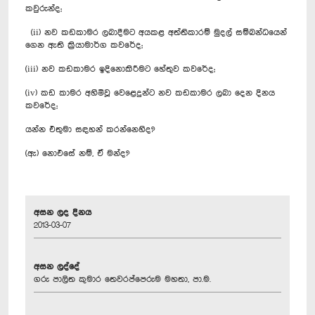
කවුරුන්ද;
(ii) නව කඩකාමර ලබාදීමට අයකළ අත්තිකාරම් මුදල් සම්බන්ධයෙන්
ගෙන ඇති ක්‍රියාමාර්ග කවරේද;
(iii) නව කඩකාමර ඉදිනොකිරීමට හේතුව කවරේද;
(iv) කඩ කාමර අහිමිවූ වෙළෙදුන්ට නව කඩකාමර ලබා දෙන දිනය
කවරේද;
යන්න එතුමා සඳහන් කරන්නෙහිද?
(ඇ) නොඑසේ නම්, ඒ මන්ද?
අසන ලද දිනය
2013-03-07
අසන ලද්දේ
ගරු පාලිත කුමාර තෙවරප්පෙරුම මහතා, පා.ම.