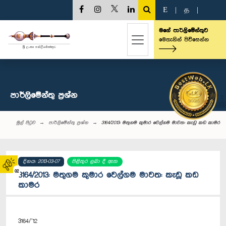
E
|
த
|
මගේ පාර්ලිමේන්තුව
මෙතැනින් පිවිසෙන්න
පාර්ලි‌මේන්තු‌ ප්‍රශ්න
මුල් පිටුව
පාර්ලි‌මේන්තු‌ ප්‍රශ්න
3164/2013: මතුගම කුමාර වෙල්ගම මාවත: කැඩූ කඩ කාමර
දිනය: 2013-03-07
පිළිතුර ලබා දී ඇත
02
3164/2013: මතුගම කුමාර වෙල්ගම මාවත: කැඩූ කඩ
කාමර
3164/’12