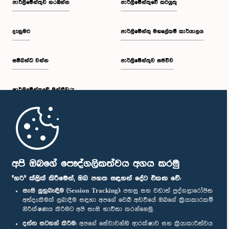
පාර්ලි‌මේන්තුව නරඹන්න
පාර්ලිමේන්තුවේ කටයුතු
දැනුමට
පාර්ලිමේන්තු මහලේකම් කාර්යාලය
සම්බන්ධ වන්න
පාර්ලිමේන්තුව සජීවීව
පාර්ලි‌මේන්තුවේ මන්ත්‍රීවරු
මුල් පිටුව
පාර්ලිමේන්තු ජංගම යෙදුම
අපි ඔබගේ පෞද්ගලිකත්වය අගය කරමු
"හරි" ක්ලික් කිරීමෙන්, ඔබ පහත සඳහන් දේට එකඟ වේ:
සැසි ලුහුබැඳීම (Session Tracking):
පහසු සහ වඩාත් පුද්ගලාරෝපිත
අත්දැකීමක් ලබාදීම සඳහා අපගේ වෙබ් අඩවියේ ඔබගේ ක්‍රියාකාරකම්
නිරීක්ෂණය කිරීමට අපි සැසි භාවිතා කරන්නෙමු.
අප හා සම්බන්ධ වී සිටින්න :
දත්ත සටහන් කිරීම:
අපගේ සේවාවන්හි ආරක්ෂාව සහ ක්‍රියාකාරීත්වය