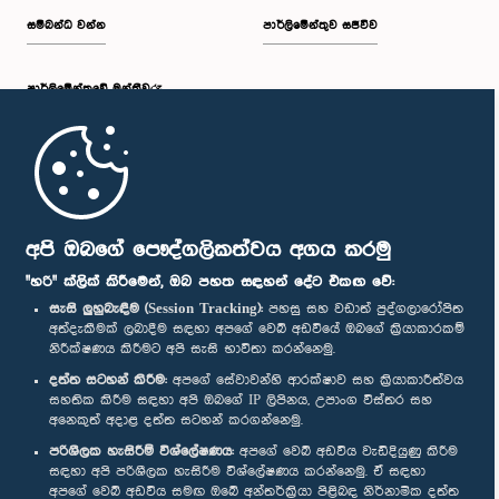
සම්බන්ධ වන්න
පාර්ලිමේන්තුව සජීවීව
පාර්ලි‌මේන්තුවේ මන්ත්‍රීවරු
මුල් පිටුව
පාර්ලිමේන්තු ජංගම යෙදුම
අපි ඔබගේ පෞද්ගලිකත්වය අගය කරමු
"හරි" ක්ලික් කිරීමෙන්, ඔබ පහත සඳහන් දේට එකඟ වේ:
සැසි ලුහුබැඳීම (Session Tracking):
පහසු සහ වඩාත් පුද්ගලාරෝපිත
අත්දැකීමක් ලබාදීම සඳහා අපගේ වෙබ් අඩවියේ ඔබගේ ක්‍රියාකාරකම්
නිරීක්ෂණය කිරීමට අපි සැසි භාවිතා කරන්නෙමු.
අප හා සම්බන්ධ වී සිටින්න :
දත්ත සටහන් කිරීම:
අපගේ සේවාවන්හි ආරක්ෂාව සහ ක්‍රියාකාරීත්වය
සහතික කිරීම සඳහා අපි ඔබගේ IP ලිපිනය, උපාංග විස්තර සහ
අනෙකුත් අදාළ දත්ත සටහන් කරගන්නෙමු.
සම්මාන
පරිශීලක හැසිරීම් විශ්ලේෂණය:
අපගේ වෙබ් අඩවිය වැඩිදියුණු කිරීම
සඳහා අපි පරිශීලක හැසිරීම විශ්ලේෂණය කරන්නෙමු. ඒ සඳහා
අපගේ වෙබ් අඩවිය සමඟ ඔබේ අන්තර්ක්‍රියා පිළිබඳ නිර්නාමික දත්ත