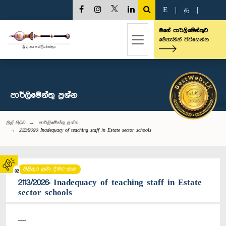
E
|
த
|
මගේ පාර්ලිමේන්තුව
මෙතැනින් පිවිසෙන්න
පාර්ලි‌මේන්තු‌ ප්‍රශ්න
මුල් පිටුව
පාර්ලි‌මේන්තු‌ ප්‍රශ්න
2113/2026: Inadequacy of teaching staff in Estate sector schools
පිළිතුර ලබා දීමට ඇත
02
2113/2026: Inadequacy of teaching staff in Estate
sector schools
----