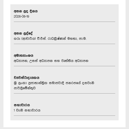
අසන ලද දිනය
2026-08-19
අසන ලද්දේ
ගරු (ආචාර්ය) වී.එස්. රාධක්‍රිෂ්ණන් මහතා, පා.ම.
අමාත්‍යාංශය
අධ්‍යාපන, උසස් අධ්‍යාපන සහ වෘත්තීය අධ්‍යාපන
ව්‍යවස්ථාදායකය
ශ්‍රී ලංකා ප්‍රජාතාන්ත්‍රික සමාජවාදී ජනරජයේ දසවැනි
පාර්ලිමේන්තුව
සභාවාරය
1 වැනි සභාවාරය