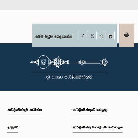
Facebook
මෙම පිටුව බෙදාගන්න
X
WhatsApp
LinkedIn
පාර්ලි‌මේන්තුව නරඹන්න
පාර්ලිමේන්තුවේ කටයුතු
දැනුමට
පාර්ලිමේන්තු මහලේකම් කාර්යාලය