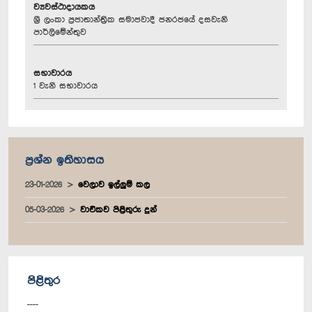
ව්‍යවස්ථාදායකය
ශ්‍රී ලංකා ප්‍රජාතාන්ත්‍රික සමාජවාදී ජනරජයේ දසවැනි
පාර්ලිමේන්තුව
සභාවාරය
1 වැනි සභාවාරය
ප්‍රශ්න ඉතිහාසය
23-01-2026
වෙලාව ඉල්ලුම් කල
05-03-2026
වාචිකව පිළිතුරු දුන්
පිළිතුර
----