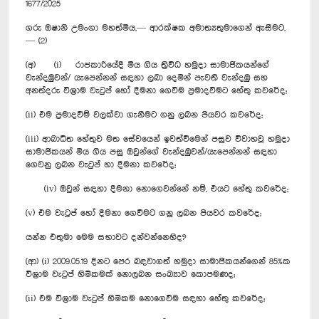
1677/2025
ගරු ඔෂානි උමංගා මහත්මිය,— ආරක්ෂක අමාත්‍යතුමාගෙන් ඇසීමට,
— (2)
(අ) (i) රාජකාරියේදී මිය ගිය ත්‍රිවිධ හමුදා සාමාජිකයන්ගේ
වැන්දඹුවන්/ යැපෙන්නන් සඳහා ලබා දෙමින් පැවති වැන්දඹු සහ
අනත්දරු විශ්‍රාම වැටුප් හෝ දීමනා ගෙවීම ප්‍රමාදවීමට හේතු කවරේද;
(ii) එම ප්‍රමාදවීම් වලක්වා ගැනීමට ගනු ලබන පියවර කවරේද;
(iii) ආබාධිත හේතුව මත සේවයෙන් ඉවත්වීමෙන් පසුව විවාහවූ හමුදා
සාමාජිකයන් මිය ගිය පසු ඔවුන්ගේ වැන්දඹුවන්/යැපෙන්නන් සඳහා
ගෙවනු ලබන වැටුප් හා දීමනා කවරේද;
(iv) ඔවුන් සඳහා දීමනා නොගෙවන්නේ නම්, එයට හේතු කවරේද;
(v) එම වැටුප් හෝ දීමනා ගෙවීමට ගනු ලබන පියවර කවරේද;
යන්න එතුමා මෙම සභාවට දන්වන්නෙහිද?
(ආ) (i) 2009.05.19 දිනට පෙර බඳවාගත් හමුදා සාමාජිකයන්ගෙන් 85%ක
විශ්‍රාම වැටුප් හිමිකමක් නොලබන සංඛ්‍යාව කොපමණද;
(ii) එම විශ්‍රාම වැටුප් හිමිකම නොගෙවීම සඳහා හේතු කවරේද;