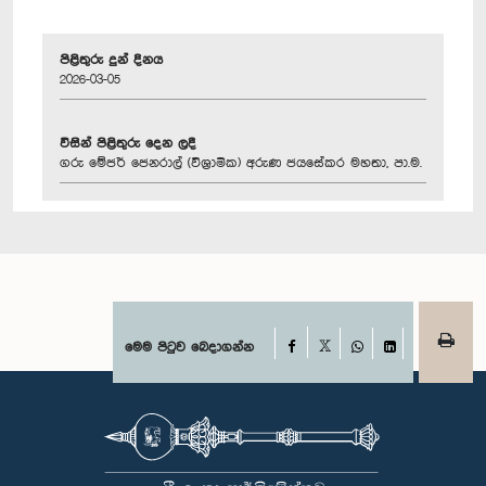
පිළිතුරු දුන් දිනය
2026-03-05
විසින් පිළිතුරු දෙන ලදී
ගරු මේජර් ‍ජෙනරාල් (විශ්‍රාමික) අරුණ ජයසේකර මහතා, පා.ම.
Facebook
මෙම පිටුව බෙදාගන්න
X
WhatsApp
LinkedIn