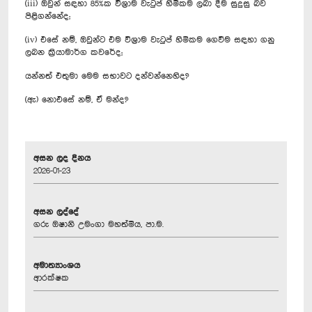
(iii) ඔවුන් සඳහා 85%ක විශ්‍රාම වැටුප් හිමිකම ලබා දීම සුදුසු බව
පිළිගන්නේද;
(iv) එසේ නම්, ඔවුන්ට එම විශ්‍රාම වැටුප් හිමිකම ගෙවීම සඳහා ගනු
ලබන ක්‍රියාමාර්ග කවරේද;
යන්නත් එතුමා මෙම සභාවට දන්වන්නෙහිද?
(ඇ) නොඑසේ නම්, ඒ මන්ද?
අසන ලද දිනය
2026-01-23
අසන ලද්දේ
ගරු ඔෂානි උමංගා මහත්මිය, පා.ම.
අමාත්‍යාංශය
ආරක්ෂක