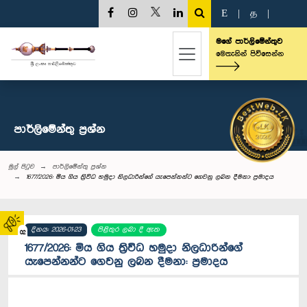
E
|
த
|
මගේ පාර්ලිමේන්තුව
මෙතැනින් පිවිසෙන්න
පාර්ලි‌මේන්තු‌ ප්‍රශ්න
මුල් පිටුව
පාර්ලි‌මේන්තු‌ ප්‍රශ්න
1677/2026: මිය ගිය ත්‍රිවිධ හමුදා නිලධාරින්ගේ යැපෙන්නන්ට ගෙවනු ලබන දීමනා: ප්‍රමාදය
දිනය: 2026-01-23
පිළිතුර ලබා දී ඇත
02
1677/2026: මිය ගිය ත්‍රිවිධ හමුදා නිලධාරින්ගේ
යැපෙන්නන්ට ගෙවනු ලබන දීමනා: ප්‍රමාදය