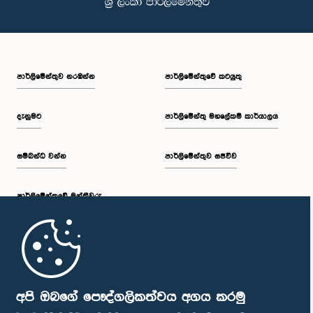
පාර්ලි‌මේන්තුව නරඹන්න
පාර්ලිමේන්තුවේ කටයුතු
දැනුමට
පාර්ලිමේන්තු මහලේකම් කාර්යාලය
සම්බන්ධ වන්න
පාර්ලිමේන්තුව සජීවීව
පාර්ලි‌මේන්තුවේ මන්ත්‍රීවරු
මුල් පිටුව
පාර්ලිමේන්තු ජංගම යෙදුම
අපි ඔබගේ පෞද්ගලිකත්වය අගය කරමු