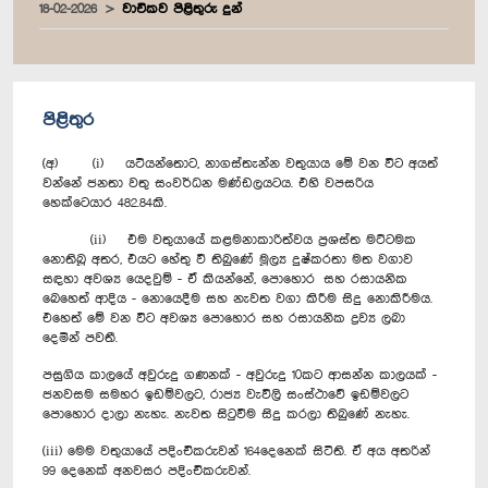
18-02-2026
වාචිකව පිළිතුරු දුන්
පිළිතුර
(අ) (i) යටියන්තොට, නාගස්තැන්න වතුයාය මේ වන විට අයත්
වන්නේ ජනතා වතු සංවර්ධන මණ්ඩලයටය. එහි වපසරිය
හෙක්ටෙයාර 482.84කි.
(ii) එම වතුයායේ කළමනාකාරිත්වය ප්‍රශස්ත මට්ටමක
නොතිබූ අතර, එයට හේතු වී තිබුණේ මූල්‍ය දුෂ්කරතා මත වගාව
සඳහා අවශ්‍ය යෙදවුම් - ඒ කියන්නේ, ‍පොහොර සහ රසායනික
බෙහෙත් ආදිය - ‍නොයෙදීම සහ නැවත වගා කිරීම සිදු නොකිරීමය.
එහෙත් ‍මේ වන විට අවශ්‍ය පොහොර සහ රසායනික ද්‍රව්‍ය ලබා
දෙමින් පවතී.
පසුගිය කාලයේ අවුරුදු ගණනක් - අවුරුදු 10කට ආසන්න කාලයක් -
ජනවසම සමහර ඉඩම්වලට, රාජ්‍ය වැවිලි සංස්ථාවේ ඉඩම්වලට
පොහොර දාලා නැහැ. නැවත සිටුවීම සිදු කරලා තිබුණේ නැහැ.
(iii) මෙම වතුයායේ පදිංචිකරුවන් 164දෙනෙක් සිටිති. ඒ අය අතරින්
99 දෙනෙක් අනවසර පදිංචිකරුවන්.