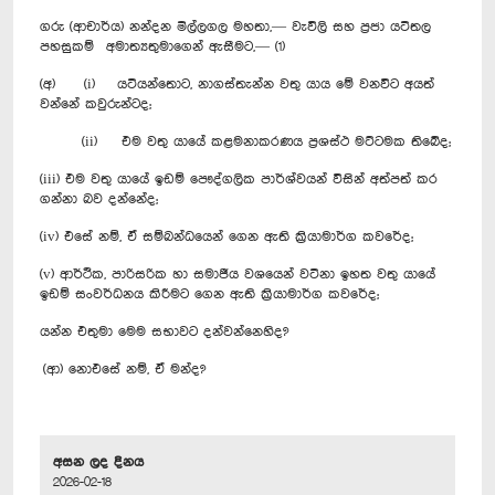
ගරු (ආචාර්ය) නන්දන මිල්ලගල මහතා,— වැවිලි සහ ප්‍රජා යටිතල
පහසුකම් අමාත්‍යතුමාගෙන් ඇසීමට,— (1)
(අ) (i) යටියන්තොට, නාගස්තැන්න වතු යාය මේ වනවිට අයත්
වන්නේ කවුරුන්ටද;
(ii) එම වතු යායේ කළමනාකරණය ප්‍රශස්ථ මට්ටමක තිබේද;
(iii) එම වතු යායේ ඉඩම් පෞද්ගලික පාර්ශ්වයන් විසින් ‍අත්පත් කර
ගන්නා බව දන්නේද;
(iv) එසේ නම්, ඒ සම්බන්ධයෙන් ගෙන ඇති ක්‍රියාමාර්ග කවරේද;
(v) ආර්ථික, පාරිසරික හා සමාජීය වශයෙන් වටිනා ඉහත වතු යායේ
ඉඩම් සංවර්ධනය කිරීමට ගෙන ඇති ක්‍රියාමාර්ග කවරේද;
‍යන්න එතුමා මෙම සභාවට දන්වන්නෙහිද?
(ආ) නොඑසේ නම්, ඒ මන්ද?
අසන ලද දිනය
2026-02-18