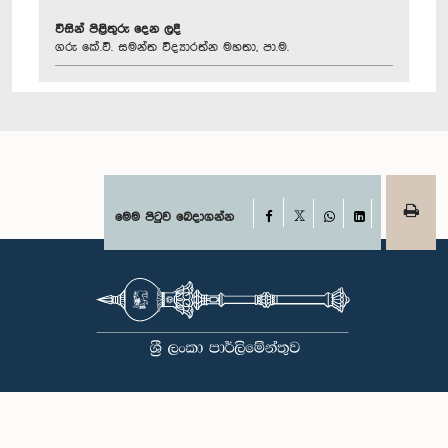
විසින් පිළිතුරු දෙන ලදී
ගරු කේ.වී. සමන්ත විද්‍යාරත්න මහතා, පා.ම.
Facebook
මෙම පිටුව බෙදාගන්න
X
WhatsApp
LinkedIn