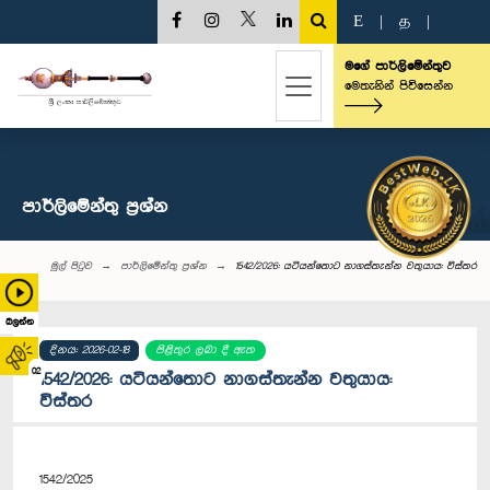
E
|
த
|
මගේ පාර්ලිමේන්තුව
මෙතැනින් පිවිසෙන්න
පාර්ලි‌මේන්තු‌ ප්‍රශ්න
මුල් පිටුව
පාර්ලි‌මේන්තු‌ ප්‍රශ්න
1542/2026: යටියන්තොට නාගස්තැන්න වතුයාය: විස්තර
බලන්න
දිනය: 2026-02-18
පිළිතුර ලබා දී ඇත
02
1542/2026: යටියන්තොට නාගස්තැන්න වතුයාය:
විස්තර
1542/2025