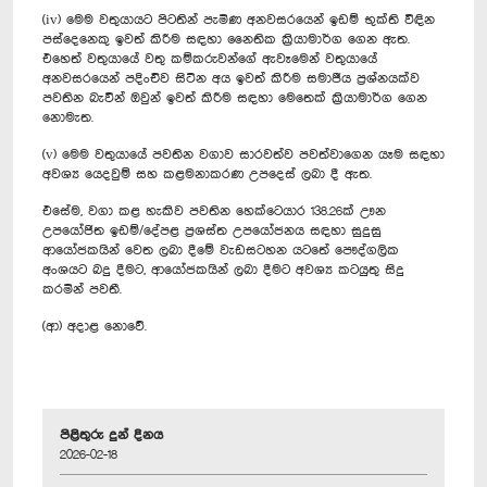
(iv) මෙම වතුයායට පිටතින් පැමිණ අනවසරයෙන් ඉඩම් භුක්ති විඳින
පස්දෙනෙකු ඉවත් කිරීම සඳහා නෛතික ක්‍රියාමාර්ග ගෙන ඇත.
එහෙත් වතුයායේ වතු කම්කරුවන්ගේ ඇවෑමෙන් වතුයායේ
අනවසරයෙන් පදිංචිව සිටින අය ඉවත් කිරීම සමාජීය ප්‍රශ්නයක්ව
පවතින බැවින් ඔවුන් ඉවත් කිරීම සඳහා මෙතෙක් ක්‍රියාමාර්ග ගෙන
නොමැත.
(v) මෙම වතුයායේ පවතින වගාව සාරවත්ව පවත්වාගෙන යෑම සඳහා
අවශ්‍ය යෙදවුම් සහ කළමනාකරණ උපදෙස් ලබා දී ඇත.
එසේම, වගා කළ හැකිව පවතින හෙක්ටෙයාර 138.26ක් ඌන
උපයෝජිත ඉඩම්/දේපළ ප්‍රශස්ත උපයෝජනය සඳහා සුදුසු
ආයෝජකයින් වෙත ලබා දීමේ වැඩසටහන යටතේ පෞද්ගලික
අංශයට බදු දීමට, ආයෝජකයින් ලබා දීමට අවශ්‍ය කටයුතු සිදු
කරමින් පවතී.
(ආ) අදාළ නොවේ.
පිළිතුරු දුන් දිනය
2026-02-18