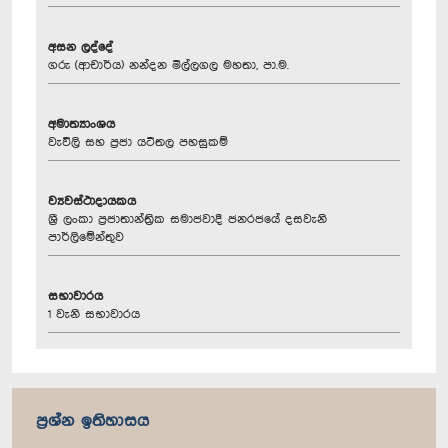
අසන ලද්දේ
ගරු (ආචාර්ය) නන්දන මිල්ලගල මහතා, පා.ම.
අමාත්‍යාංශය
වැවිලි සහ ප්‍රජා යටිතල පහසුකම්
ව්‍යවස්ථාදායකය
ශ්‍රී ලංකා ප්‍රජාතාන්ත්‍රික සමාජවාදී ජනරජයේ දසවැනි
පාර්ලිමේන්තුව
සභාවාරය
1 වැනි සභාවාරය
ප්‍රශ්න ඉතිහාසය