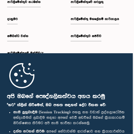
පාර්ලි‌මේන්තුව නරඹන්න
පාර්ලිමේන්තුවේ කටයුතු
දැනුමට
පාර්ලිමේන්තු මහලේකම් කාර්යාලය
සම්බන්ධ වන්න
පාර්ලිමේන්තුව සජීවීව
පාර්ලි‌මේන්තුවේ මන්ත්‍රීවරු
මුල් පිටුව
පාර්ලිමේන්තු ජංගම යෙදුම
අපි ඔබගේ පෞද්ගලිකත්වය අගය කරමු
"හරි" ක්ලික් කිරීමෙන්, ඔබ පහත සඳහන් දේට එකඟ වේ:
සැසි ලුහුබැඳීම (Session Tracking):
පහසු සහ වඩාත් පුද්ගලාරෝපිත
අත්දැකීමක් ලබාදීම සඳහා අපගේ වෙබ් අඩවියේ ඔබගේ ක්‍රියාකාරකම්
නිරීක්ෂණය කිරීමට අපි සැසි භාවිතා කරන්නෙමු.
අප හා සම්බන්ධ වී සිටින්න :
දත්ත සටහන් කිරීම:
අපගේ සේවාවන්හි ආරක්ෂාව සහ ක්‍රියාකාරීත්වය