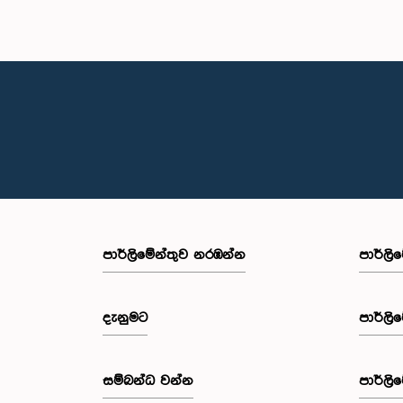
පාර්ලි‌මේන්තුව නරඹන්න
පාර්ලි
දැනුමට
පාර්ලි
සම්බන්ධ වන්න
පාර්ලි