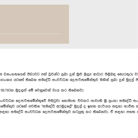
ංගතයෙන් පීඩාවට පත් වූවන්ට ලබා දුන් මුළු මූල්‍ය ආධාර පිළිබඳ තොරතුරු වර්
ත්‍යාංශය යටතේ තිබෙන සමෘද්ධි සංවර්ධන දෙපාර්තමේන්තුව මඟින් ලබා දුන් මුදල
න 58,760ක මුදලක් මේ වෙනුවෙන් වැය කර තිබෙනවා.
ි සංවර්ධන දෙපාර්තමේන්තුවේ පිහිටුවා නොමැත. එවකට පැවැති ශ්‍රී ලංකා සමෘද්ධි
මේන්තුව යටතේ පවතින "සමෘද්ධි අරමුදලේ" මුදල් ද ඉහත කාර්යය සඳහා භාවිත කර 
ඳහා සමෘද්ධි සංවර්ධන දෙපාර්තමේන්තුව කටයුතු කර තිබෙනවා. ඒ සඳහා පහත පරිදි 