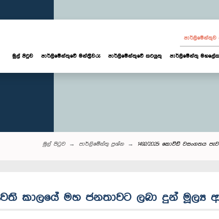
පාර්ලි‌මේන්තු
මුල් පිටුව
පාර්ලි‌මේන්තුවේ මන්ත්‍රීවරු
පාර්ලිමේන්තුවේ කටයුතු
පාර්ලිමේන්තු මහලේක
මුල් පිටුව
පාර්ලි‌මේන්තු‌ ප්‍රශ්න
1492/2025: කොවිඩ් වසංගතය පැව
ැවති කාලයේ මහ ජනතාවට ලබා දුන් මූල්‍ය 