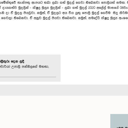
ේ තැන්පතු ඇපයට තබා ලබා ගත් මුදල් ගෙවා තිබෙනවා පොලියත් සමඟ. ඒ වාග
 දායකත්ව මුදලින් - ක්ෂුද්‍ර මූල්‍ය මුදලින් - ලබා ගත් මුදල් 2020 අප්‍රේල් මාසයේ
ැනි දා ඒ මුදල පියවූවා. නමුත්, ඒ මුදලට අය විය යුතු පොලී මුදල් ගෙවීම සිදු ක
ෙවලා තිබෙනවා. ඒ අනුව මුදල් පියවා තිබෙනවා. නමුත්, සමෘද්ධි ක්ෂුද්‍ර මූල්‍ය අ
පිළිතුරු දෙන ලදී
චාර්ය) උපාලි පන්නිලගේ මහතා,