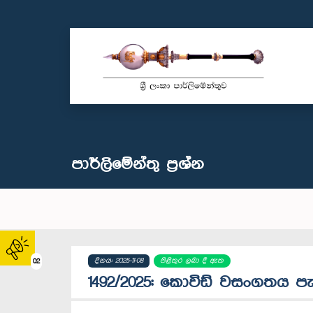
පාර්ලි‌මේන්තු‌ ප්‍රශ්න
දිනය: 2025-11-08
පිළිතුර ලබා දී ඇත
02
1492/2025: කොවිඩ් වසංගතය ප