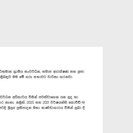
තමාන ග්‍රාමීය සංවර්ධන, සමාජ ආරක්ෂණ සහ ප්‍රජා
් පිළිබඳව මම මේ ගරු සභාවට වාර්තා කරනවා.
 සංවර්ධන අධිකාරිය විසින් පවත්වාගෙන යන ලද හා
නැහැ. නමුත්, 2020 සහ 2021 වර්ෂයන්හි කොවිඩ්-19
මූල්‍ය ප්‍රතිපාදන මහා භාණ්ඩාගාරය විසින් ලබා දී