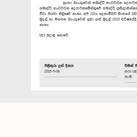
ලංකා බැංකුවෙන් සමෘද්ධි සංවර්ධන දෙපාර්තමේන්තුව
සමෘද්ධි සංවර්ධන දෙපාර්තමේන්තුවේ සමෘද්ධි ප්‍රතිලාභින්ගේ
ඒවා පියවා තිබුණේ නැහැ. අපි 2024 දෙසැම්බර් මාසයේ 31ව
මුදල් හා මහජන බැංකුවෙන් ලබා ගත් මුදල් 2023 වර්ෂයේදී ග
නැහැ.
(ආ) අදාළ නොවේ.
පිළිතුරු දුන් දිනය
විසින් 
2025-11-08
ගරු (ආ
පා.ම.