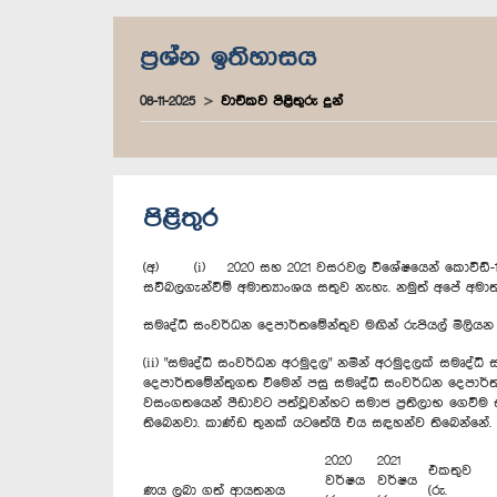
ප්‍රශ්න ඉතිහාසය
08-11-2025
වාචිකව පිළිතුරු දුන්
පිළිතුර
(අ) (i) 2020 සහ 2021 වසරවල විශේෂයෙන් කොවිඩ්-19 වස
සවිබලගැන්වීම් අමාත්‍යාංශය සතුව නැහැ. නමුත් අපේ අමා
සමෘද්ධි සංවර්ධන දෙපාර්තමේන්තුව මඟින් රුපියල් මිලිය
(ii) "සමෘද්ධි සංවර්ධන අරමුදල" නමින් අරමුදලක් සමෘද්ධ
දෙපාර්තමේන්තුගත වීමෙන් පසු සමෘද්ධි සංවර්ධන දෙපාර්ත
වසංගතයෙන් පීඩාවට පත්වූවන්හට සමාජ ප්‍රතිලාභ ගෙවීම ස
තිබෙනවා. කාණ්ඩ තුනක් යටතේයි එය සඳහන්ව තිබෙන්නේ.
2020
2021
එකතුව
වර්ෂය
වර්ෂය
ණය ලබා ගත් ආයතනය
(රු.