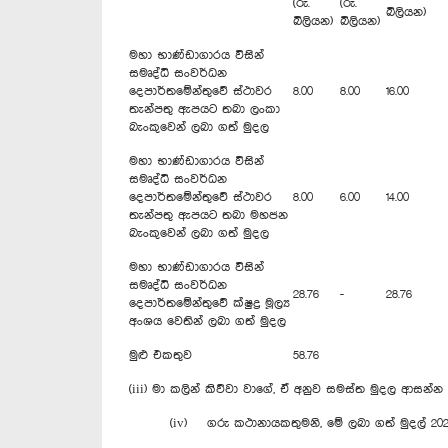
(රු.
(රු.
බිලියන)
බිලියන)
බිලියන)
මහා භාණ්ඩාගාරය විසින්
සමෘද්ධි සංවර්ධන
දෙපාර්තමේන්තුවේ ස්ථාවර
8.00
8.00
16.00
තැන්පතු ඇපයට තබා ලංකා
බැංකුවෙන් ලබා ගත් මුදල
මහා භාණ්ඩාගාරය විසින්
සමෘද්ධි සංවර්ධන
දෙපාර්තමේන්තුවේ ස්ථාවර
8.00
6.00
14.00
තැන්පතු ඇපයට තබා මහජන
බැංකුවෙන් ලබා ගත් මුදල
මහා භාණ්ඩාගාරය විසින්
සමෘද්ධි සංවර්ධන
28.76
-
28.76
දෙපාර්තමේන්තුවේ ක්ෂුද්‍ර මූල්‍ය
අංශය වෙතින් ලබා ගත් මුදල
මුළු එකතුව
58.76
(iii) මා කලින් කිව්වා වාගේ, ඒ අනුව සමස්ත මුදල ආසන්න 
(iv) ගරු කථානායකතුමනි, මේ ලබා ගත් මුදල් 2020 