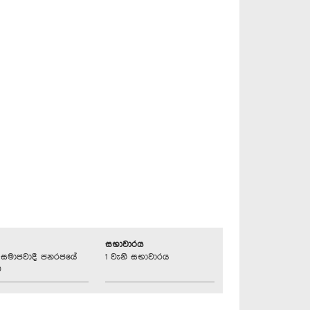
සභාවාරය
්‍රික සමාජවාදී ජනරජයේ
1 වැනි සභාවාරය
ව