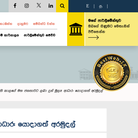
E
|
த
|
මගේ පාර්ලිමේන්තුව
ව නරඹන්න
දැනුමට
සම්බන්ධ වන්න
ඔබගේ ගිණුමට මෙතැනින්
පිවිසෙන්න
ම් කාර්යාලය
පාර්ලිමේන්තුව සජීවීව
ති කාලයේ මහ ජනතාවට ලබා දුන් මූල්‍ය ආධාර: යොදාගත් අරමුදල්
ආධාර: යොදාගත් අරමුදල්