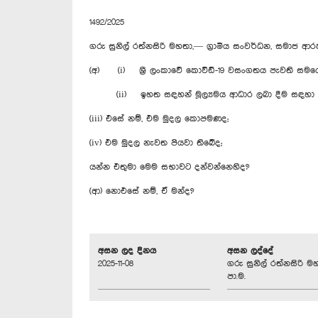
1492/2025
ගරු සුනිල් රත්නසිරි මහතා,— ග්‍රාමීය සංවර්ධන, සමාජ ආර
(අ) (i) ශ්‍රී ලංකාවේ කොවිඩ්-19 වසංගතය පැවති සම
(ii) ඉහත සඳහන් මූල්‍යමය ආධාර ලබා දීම සඳහා සමෘද
(iii) එසේ නම්, එම මුදල කොපමණද;
(iv) එම මුදල නැවත පියවා තිබේද;
යන්න එතුමා මෙම සභාවට දන්වන්නෙහිද?
(ආ) නොඑසේ නම්, ඒ මන්ද?
අසන ලද දිනය
අසන ලද්දේ
2025-11-08
ගරු සුනිල් රත්නසිරි ම
පා.ම.