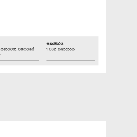
සභාවාරය
්‍රික සමාජවාදී ජනරජයේ
1 වැනි සභාවාරය
ව