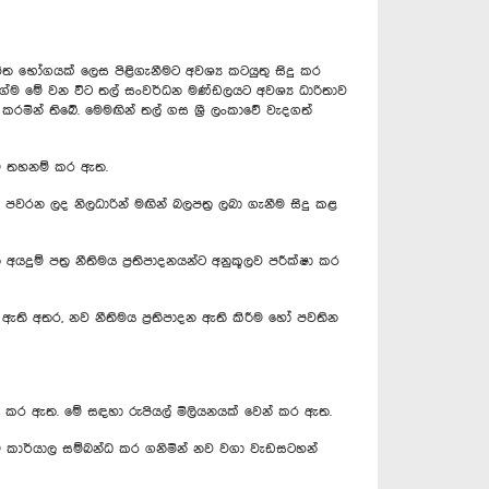
භෝගයක් ලෙස පිළිගැනීමට අවශ්‍ය කටයුතු සිදු කර
ාගේම මේ වන විට තල් සංවර්ධන මණ්ඩලයට අවශ්‍ය ධාරිතාව
රමින් තිබේ. මෙමඟින් තල් ගස ශ්‍රී ලංකාවේ වැදගත්
පීම තහනම් කර ඇත.
 පවරන ලද නිලධාරින් මඟින් බලපත්‍ර ලබා ගැනීම සිදු කළ
දුම් පත්‍ර නීතිමය ප්‍රතිපාදනයන්ට අනුකූලව පරීක්ෂා කර
 ඇති අතර, නව නීතිමය ප්‍රතිපාදන ඇති කිරීම හෝ පවතින
ම්භ කර ඇත. මේ සඳහා රුපියල් මිලියනයක් වෙන් කර ඇත.
ේකම් කාර්යාල සම්බන්ධ කර ගනිමින් නව වගා වැඩසටහන්