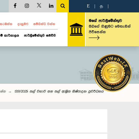
E
|
த
|
මගේ පාර්ලිමේන්තුව
ව නරඹන්න
දැනුමට
සම්බන්ධ වන්න
ඔබගේ ගිණුමට මෙතැනින්
පිවිසෙන්න
ම් කාර්යාලය
පාර්ලිමේන්තුව සජීවීව
‍රශ්න
1351/2025: තල් වගාව සහ තල් ආශ්‍රිත නිෂ්පාදන: ප්‍රවර්ධනය