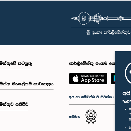
මේන්තුවේ කටයුතු
පාර්ලිමේන්තු ජංගම යෙදුම
මේන්තු මහලේකම් කාර්යාලය
අප
අප හා සම්බන්ධ වී සිටින්න :
"හරි
මේන්තුව සජීවීව
ස
අ
සම්මාන
න
ද