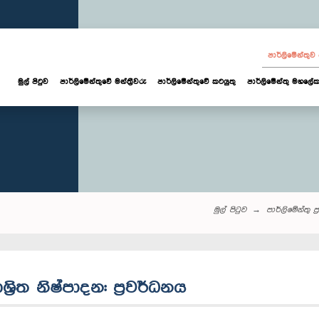
පාර්ලි‌මේන්තු
මුල් පිටුව
පාර්ලි‌මේන්තුවේ මන්ත්‍රීවරු
පාර්ලිමේන්තුවේ කටයුතු
පාර්ලිමේන්තු මහලේක
මුල් පිටුව
පාර්ලි‌මේන්තු‌ ප්
‍රිත නිෂ්පාදන: ප්‍රවර්ධනය