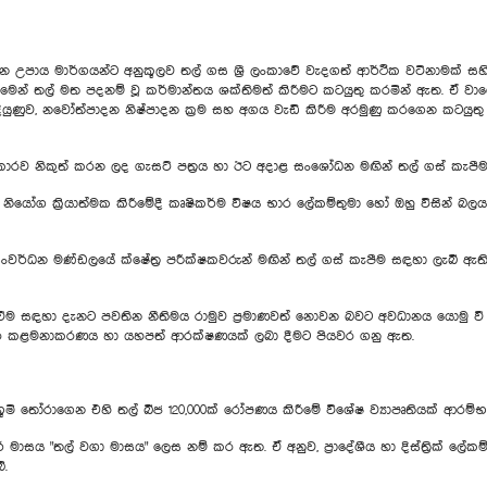
ර්ගයන්ට අනුකූලව තල් ගස ශ්‍රී ලංකාවේ වැදගත් ආර්ථික වටිනාමක් සහිත 
ීමෙන් තල් මත පදනම් වූ කර්මාන්තය ශක්තිමත් කිරීමට කටයුතු කරමින් ඇත. ඒ ව
ියුණුව, නවෝත්පාදන නිෂ්පාදන ක්‍රම සහ අගය වැඩි කිරීම අරමුණු කරගෙන කටයුතු ක
ප්‍රකාරව නිකුත් කරන ලද ගැසට් පත්‍රය හා ඊට අදාළ සංශෝධන මඟින් තල් ගස් කැ
ි‍යෝග ක්‍රියාත්මක කිරීමේදී කෘෂිකර්ම විෂය භාර ලේකම්තුමා හෝ ඔහු විසින් බලය
වර්ධන මණ්ඩලයේ ක්ෂේත්‍ර පරීක්ෂකවරුන් මඟින් තල් ගස් කැපීම සඳහා ලැබී ඇති අය
ක්වීම සඳහා දැනට පවතින නීතිමය රාමුව ප්‍රමාණවත් නොවන බවට අවධානය යොමු වී
් තිරසර කළමනාකරණය හා යහපත් ආරක්ෂණයක් ලබා දීමට පියවර ගනු ඇත.
 භූමි තෝරාගෙන එහි තල් බීජ 120,000ක් රෝපණය කිරීමේ විශේෂ ව්‍යාපෘතියක් ආර
් මාසය "තල් වගා මාසය" ලෙස නම් කර ඇත. ඒ අනුව, ප්‍රාදේශීය හා දිස්ත්‍රික් ල
ේ.