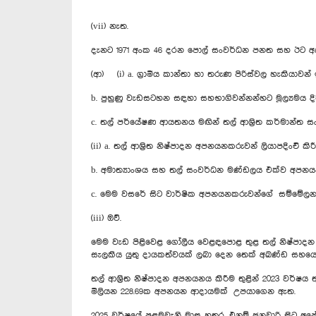
(vii) නැත.
දැනට 1971 අංක 46 දරන පොල් සංවර්ධන පනත සහ ඊට අද
(ආ) (i) a. ග්‍රාමීය කාන්තා හා තරුණ පිරිස්වල හැකියාවන
b. පුහුණු වැඩසටහන සඳහා සහභාගිවන්නන්හට මූල්‍යමය දි
c. තල් පර්යේෂණ ආයතනය මඟින් තල් ආශ්‍රිත කර්මාන්ත
(ii) a. තල් ආශ්‍රිත නිෂ්පාදන අපනයනකරුවන් ලියාපදිංචි 
b. අමාත්‍යාංශය සහ තල් සංවර්ධන මණ්ඩලය එක්ව අපනයනක
c. මෙම වසරේ සිට වාර්ෂික අපනයනකරුවන්ගේ සම්මේලන
(iii) ඔව්.
මෙම වැඩ පිළිවෙළ ගෝලීය වෙළඳපොළ තුළ තල් නිෂ්පාදන ප්
සැලකිය යුතු දායකත්වයක් ලබා දෙන තෙක් අඛණ්ඩ සහය
තල් ආශ්‍රිත නිෂ්පාදන අපනයනය කිරීම තුළින් 2023 වර්ෂ
මිලියන 228.69ක අපනයන ආදායමක් උපයාගෙන ඇත.‍
2025 වර්ෂයේ පළමුවැනි මාස හතර, එනම් ජනවාරි සිට අප්‍