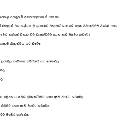
,— වැවිලි සහ ප්‍රජා යටිතල පහසුකම් අමාත්‍යතුමාග
ුලක් වන තල්ගස ශ්‍රී ලංකාවේ වැදගත් ශාකයක් ලෙස පිළිගැනීමට පියවර ගෙන
ුවෙන් තල්ගස් විනාශ වීම වැළක්වීමට ගෙන ඇති පියවර කවරේද;
යාපෘති ක්‍රියාත්මක කර තිබේද;
ා ප්‍රජාමූල සංවිධාන සම්බන්ධ කර ගන්නේද;
නේද;
ද;
ාන්තා ස‍මුපකාර සමිති දිරිගැන්වීමට ගෙන ඇති පියවර කවරේද;
වි කිරීමට ගෙන ඇති පියවර කවරේද;
වීමට පියවර ගන්නේද;