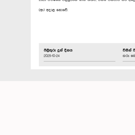
(ඇ) අදාළ නොවේ.
පිළිතුරු දුන් දිනය
විසින් 
2025-10-24
ගරු කේ.