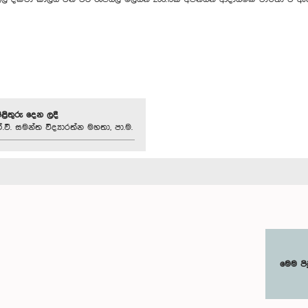
පිළිතුරු දෙන ලදී
වී. සමන්ත විද්‍යාරත්න මහතා, පා.ම.
මෙම පි