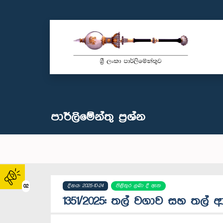
පාර්ලි‌මේන්තු‌ ප්‍රශ්න
දිනය: 2025-10-24
පිළිතුර ලබා දී ඇත
02
1351/2025: තල් වගාව සහ තල් ආශ්