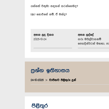
යන්නත් එතුමා සඳහන් කරන්නෙහිද?
(ඇ) නොඑසේ නම්, ඒ මන්ද?
අසන ලද දිනය
අසන ලද්දේ
2025-10-24
ගරු මයිල්වාගනම්
ජෙගදීස්වරන් මහතා, පා
ප්‍රශ්න ඉතිහාසය
24-10-2025
වාචිකව පිළිතුරු දුන්
පිළිතුර