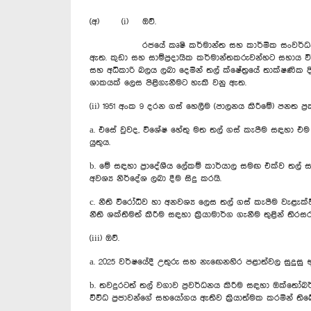
(අ) (i) ඔව්.
රජයේ කෘෂි කර්මාන්ත සහ කාර්මික සංවර්ධන උපාය මා
ඇත. කුඩා සහ සාම්ප්‍රදායික කර්මාන්තකරුවන්හට සහාය ව
සහ අධිකාරි බලය ලබා දෙමින් තල් ක්ෂේත්‍රයේ තාක්ෂණික ද
ශාකයක් ලෙස පිළිගැනීමට හැකි වනු ඇත.
(ii) 1951 අංක 9 දරන ගස් හෙලීම (පාලනය කිරීමේ) පනත 
a. එසේ වුවද, විශේෂ හේතු මත තල් ගස් කැපීම සඳහා එම න
යුතුය.
b. මේ සඳහා ප්‍රාදේශීය ලේකම් කාර්යාල සමඟ එක්ව තල් සං
අවශ්‍ය නිර්දේශ ලබා දීම සිදු කරයි.
c. නීති විරෝධීව හා අනවශ්‍ය ලෙස තල් ගස් කැපීම වැළැ
නීති ශක්තිමත් කිරීම සඳහා ක්‍රියාමාර්ග ගැනීම තුළින
(iii) ඔව්.
a. 2025 වර්ෂයේදී උතුරු සහ නැ‍ඟෙනහිර පළාත්වල සුදුසු
b. තවදුරටත් තල් වගාව ප්‍රවර්ධනය කිරීම සඳහා ඔක්තෝබර
විවිධ ප්‍රජාවන්ගේ සහයෝගය ඇතිව ක්‍රියාත්මක කරමින් තිබ