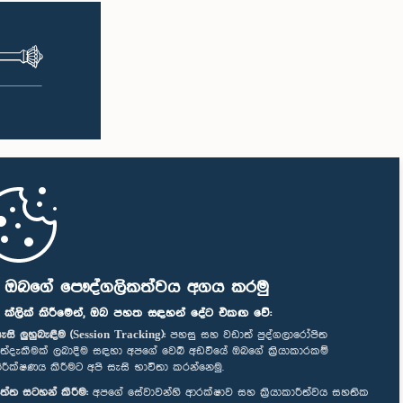
ි ඔබගේ පෞද්ගලිකත්වය අගය කරමු
" ක්ලික් කිරීමෙන්, ඔබ පහත සඳහන් දේට එකඟ වේ:
ැසි ලුහුබැඳීම (Session Tracking):
පහසු සහ වඩාත් පුද්ගලාරෝපිත
ත්දැකීමක් ලබාදීම සඳහා අපගේ වෙබ් අඩවියේ ඔබගේ ක්‍රියාකාරකම්
ිරීක්ෂණය කිරීමට අපි සැසි භාවිතා කරන්නෙමු.
ත්ත සටහන් කිරීම:
අපගේ සේවාවන්හි ආරක්ෂාව සහ ක්‍රියාකාරීත්වය සහතික