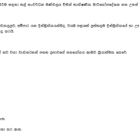
වුරු කිරීම සඳහා තල් සංවර්ධන මණ්ඩලය විසින් තාක්ෂණික මාර්ගෝපදේශන සහ උසස් 
පුව, අම්පාර යන දිස්ත්‍රික්කයන්හිද, වයඹ පළාතේ පුත්තලම දිස්ත්‍රික්කයේ හා උතු
දු කරයි.
ගනිමින් නව වගා වැඩසටහන් පහත ප්‍රජාවගේ සහයෝගය ඇතිව ක්‍රියාත්මක කෙරේ.
ඇත.
ෝජනා කර ඇත.