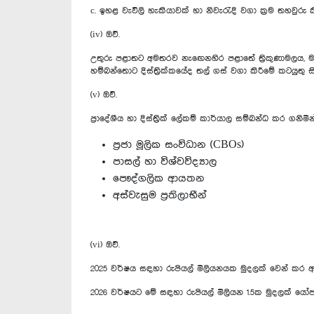
‍c. ඉහළ ‍වැවිලි හැකියාවක් හා නිවැරැදි වගා ක්‍රම තහ
(iv) ඔව්.
උතුරු පළාතට අමතරව නැ‍ඟෙනහිර පළාතේ ත්‍රිකුණාමලය, මඩකල
හම්බන්තොට දිස්ත්‍රික්කයේද තල් ගස් වගා කිරීමේ කටයුතු සි
(v) ඔව්.
ප්‍රාදේශීය හා දිස්ත්‍රික් ලේකම් කාර්යාල සම්බන්ධ කර 
ප්‍රජා මූලික සංවිධාන (CBOs)
පාසල් හා විශ්වවිද්‍යාල
පෞද්ගලික ආයතන
අස්වැසුම ප්‍රතිලාභීන්
(vi) ඔව්.
2025 වර්ෂය සඳහා රුපියල් මිලියනයක මුදලක් වෙන් කර 
2026 වර්ෂයට මේ සඳහා රුපියල් මිලියන 1.5ක මුදලක් ය