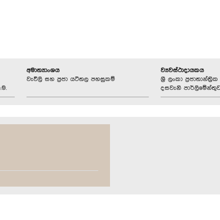
අමාත්‍යාංශය
ව්‍යවස්ථාදායකය
වැවිලි සහ ප්‍රජා යටිතල පහසුකම්
ශ්‍රී ලංකා ප්‍රජාතාන්ත
.ම.
දසවැනි පාර්ලිමේන්තු