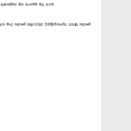
ගුණාත්මක බීජ සැපයීම සිදු කරයි.
රු මැද පළාතේ අනුරාධපුර දිස්ත්‍රික්කයේද, දකුණු පළාතේ