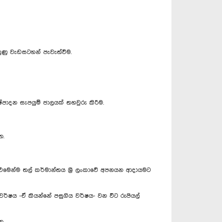
ුහුණු වැඩසටහන් පැවැත්වීම.
ෂ්පාදන සැපයුම් ජාලයක් තහවුරු කිරීම.
ත.
 එමෙන්ම තල් කර්මාන්තය ශ්‍රී ලංකාවේ අපනයන ආදායමට
වර්ෂය -ඒ කියන්නේ පසුගිය වර්ෂය- වන විට රුපියල්
ත.