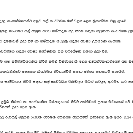
ාළ සංශෝධනයන්ට අනුව තල් සංවර්ධන මණ්ඩලය ලෙස ක්‍රියාත්මක වනු ලැබේ.
් ඉහළ නැංවීමට තල් ආශ්‍රිත විවිධ නිෂ්පාදන සිදු කිරීම සඳහා නිපුණතා සංවර්ධන ප
රි දීමනාවන් ලබා දීම හා නිෂ්පාදන කටයුතු සඳහා අවශ්‍ය උපකරණ සැපයීම.
 සංවර්ධනය සඳහා අවශ්‍ය තාක්ෂණික සහ පර්යේෂණ සහාය ලබා දීම.
කිරීම සහ සම්බන්ධීකරණය කිරීම තුළින් විශ්වාසදායී ඉහළ ගුණාත්මකභාවයෙන් යුතු නි
රුවන්හට අපනයන ක්‍රියාවලිය දිරිගැන්වීම සඳහා අවශ්‍ය පහසුකම් සැපයීම.
ය සංවිධානය කිරීම සඳහා තල් සංවර්ධන මණ්ඩලය මඟින් කටයුතු ආරම්භ කර ඇ
‍රමුඛ, තිරසර හා සංස්කෘතික නිෂ්පාදනයක් බවට පත්කිරීමේ උපාය මාර්ගයක් වේ.
ෝගයක් ලබා දෙනු ඇත.
ය තුළ රුපියල් මිලියන 57.83ක වාර්ෂික අපනයන ආදායමක් ලබාගෙන ඇති අතර, 2024 
රේල් දක්වා කාලය වන විට රුපියල් මිලියන 203.19ක අපනයන ආදායමක් වාර්තා වී ඇ