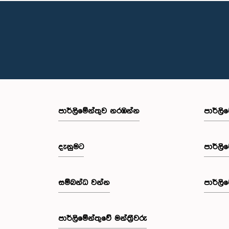
පාර්ලි‌මේන්තුව නරඹන්න
පාර්ලි
දැනුමට
පාර්ලි
සම්බන්ධ වන්න
පාර්ලි
පාර්ලි‌මේන්තුවේ මන්ත්‍රීවරු