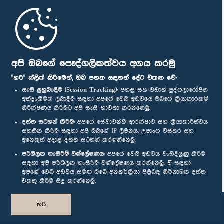
මුල් පිටුව
පාර්ලිමේන්තු ජංගම යෙදුම
අපි ඔබගේ පෞද්ගලිකත්වය අගය කරමු
"හරි" ක්ලික් කිරීමෙන්, ඔබ පහත සඳහන් දේට එකඟ වේ:
සැසි ලුහුබැඳීම (Session Tracking):
පහසු සහ වඩාත් පුද්ගලාරෝපිත
අත්දැකීමක් ලබාදීම සඳහා අපගේ වෙබ් අඩවියේ ඔබගේ ක්‍රියාකාරකම්
නිරීක්ෂණය කිරීමට අපි සැසි භාවිතා කරන්නෙමු.
අප හා සම්බන්ධ වී සිටින්න :
දත්ත සටහන් කිරීම:
අපගේ සේවාවන්හි ආරක්ෂාව සහ ක්‍රියාකාරීත්වය
සහතික කිරීම සඳහා අපි ඔබගේ IP ලිපිනය, උපාංග විස්තර සහ
අනෙකුත් අදාළ දත්ත සටහන් කරගන්නෙමු.
සම්මාන
පරිශීලක හැසිරීම් විශ්ලේෂණය:
අපගේ වෙබ් අඩවිය වැඩිදියුණු කිරීම
සඳහා අපි පරිශීලක හැසිරීම විශ්ලේෂණය කරන්නෙමු. ඒ සඳහා
අපගේ වෙබ් අඩවිය සමඟ ඔබේ අන්තර්ක්‍රියා පිළිබඳ නිර්නාමික දත්ත
පෞද්ගලිකත්ව ප්‍රතිපත්තිය
එකතු කිරීම සිදු කරන්නෙමු.
© ශ්‍රී ලංකා පාර්ලි‌මේන්තුව.
හරි
සියලු හිමිකම් ඇවිරිණි.
නිර්මාණය සහ සංවර්ධනය
TekGeeks