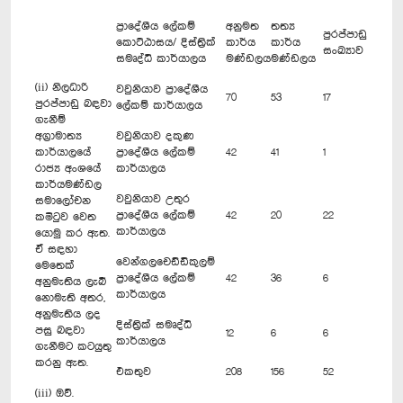
ප්‍රාදේශීය ලේකම්
අනුමත
තත්‍ය
පුරප්පාඩු
කොට්ඨාසය/ දිස්ත්‍රික්
කාර්ය
කාර්ය
සංඛ්‍යාව
සමෘද්ධි කාර්යාලය
මණ්ඩලය
මණ්ඩලය
(ii) නිලධාරි
වවුනියාව ප්‍රාදේශීය
70
53
17
පුරප්පාඩු බඳවා
ලේකම් කාර්යාලය
ගැනීම්
අග්‍රාමාත්‍ය
වවුනියාව දකුණ
කාර්යාලයේ
ප්‍රා‍දේශීය ලේකම්
42
41
1
රාජ්‍ය අංශයේ
කාර්යාලය
කාර්යමණ්ඩල
වවුනියාව උතුර
සමාලෝචන
ප්‍රාදේශීය ලේකම්
42
20
22
කමිටුව වෙත
කාර්යාලය
යොමු කර ඇත.
ඒ සඳහා
වෙන්ගලචෙඩ්ඩිකුලම්
මෙතෙක්
ප්‍රාදේශීය ලේකම්
42
36
6
අනුමැතිය ලැබී
කාර්යාලය
නොමැති අතර,
අනුමැතිය ලද
දිස්ත්‍රික් සමෘද්ධි
පසු බඳවා
12
6
6
කාර්යාලය
ගැනීමට කටයුතු
කරනු ඇත.
එකතුව
208
156
52
(iii) ඔව්.