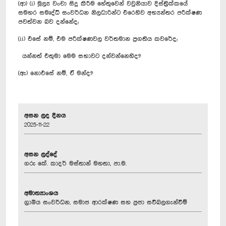
(ආ) (i) මූල්‍ය වංචා සිදු කිරීම හේතුවෙන් වවුනියාව දිස්ත්‍රික්කයේ
සමහර සමෘද්ධි සංවර්ධන නිලධාරින්ට එරෙහිව අභ්‍යන්තර පරීක්ෂණ
පවත්වන බව දන්නේද;
(ii) එසේ නම්, එම පරීක්ෂණවල වර්තමාන ප්‍රගතිය කවරේද;
යන්නත් එතුමා මෙම සභාවට දන්වන්නෙහිද?
(ඇ) නොඑසේ නම්, ඒ මන්ද?
අසන ලද දිනය
2025-11-22
අසන ලද්දේ
ගරු ‍කේ. කාදර් මස්තාන් මහතා, පා.ම.
අමාත්‍යාංශය
ග්‍රාමීය සංවර්ධන, සමාජ ආරක්ෂණ සහ ප්‍රජා සවිබලගැන්වීම්