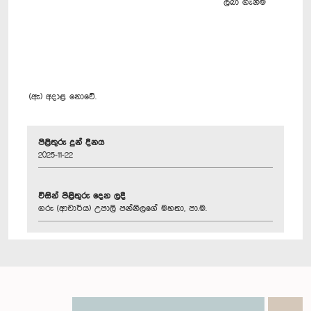
ලබා ගැනීම
(ඇ) අදාළ නොවේ.
පිළිතුරු දුන් දිනය
2025-11-22
විසින් පිළිතුරු දෙන ලදී
ගරු (ආචාර්ය) උපාලි පන්නිලගේ මහතා, පා.ම.