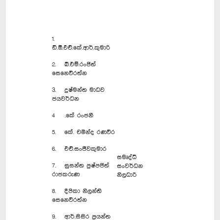
1.
ඩී.ඕ.එච්.කේ.ආර්.කුමාරි
2. බී.එම්.රංජිත්
සෙනෙවිරත්න
3. දුෂ්මන්ත මාධව
ජයවර්ධන
4 .කේ රංජනී
5. කේ. චමින්ද රණවීර
6. එච්.සංජීවකුමාර
සමෘද්ධි
7. සුසන්ත පුෂ්පජිත්
සංවර්ධන
රාජකරුණ
නිලධාරි
8. දීපිකා නිලන්ති
සෙනෙවිරත්න
9. ආර්.සිසිර ප්‍රයන්ත