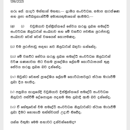
1316/2025
ගරු ‍කේ. කාදර් මස්තාන් මහතා,— ග්‍රාමීය සංවර්ධන, සමාජ ආරක්ෂණ
සහ ප්‍රජා සවිබලගැන්වීම් අමාත්‍යතුමාගෙන් ඇසීමට,—
(අ) (i) වවුනියාව දිස්ත්‍රික්කයේ සේවය කරනු ලබන සමෘද්ධි
සංවර්ධන නිලධාරින් සංඛ්‍යාව සහ මේ වනවිට පවතින පුරප්පාඩු
සංඛ්‍යාව වෙන් වෙන් වශයෙන් කොපමණද;
(ii) එම පුරප්පාඩු සඳහා නව නිලධාරින් බඳවා ගන්නේද;
(iii) මේ වනවිට සේවය කරනු ලබන සමෘද්ධි සංවර්ධන නිලධාරින්
වර්ෂ ගණනාවක සිට එකම ප්‍රාදේශීය ලේකම් කොට්ඨාසයක් තුළ
සේවය කරනු ලබන බව දන්නේද;
(iv) ඔවුන්ට වෙනත් ප්‍රාදේශීය ලේකම් කොට්ඨාසවලට ස්ථාන මාරුවීම්
ලබා දිය හැකිද;‍
(v) පසුගිය කාලයේදී වවුනියාව දිස්ත්‍රික්කයේ සමෘද්ධි සංවර්ධන
නිලධාරි පත්වීම් දේශපාලන පදනම මත ලබාදී ඇති බව දන්නේද;
(vi) ඒ හේතුවෙන් එම සමෘද්ධි සංවර්ධන නිලධාරින්ට ස්ථාන මාරුවීම්
ලබා දීමට නොහැකි තත්ත්වයක් උදාවී තිබේද;
යන්න එතුමා මෙම සභාවට දන්වන්නෙහිද?