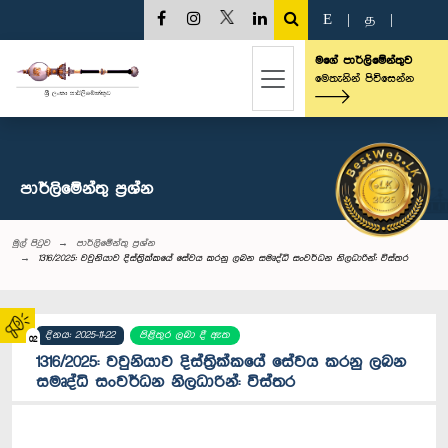
E
|
த
|
මගේ පාර්ලිමේන්තුව
මෙතැනින් පිවිසෙන්න
පාර්ලි‌මේන්තු‌ ප්‍රශ්න
මුල් පිටුව
පාර්ලි‌මේන්තු‌ ප්‍රශ්න
1316/2025: වවුනියාව දිස්ත්‍රික්කයේ සේවය කරනු ලබන සමෘද්ධි සංවර්ධන නිලධාරින්: විස්තර
දිනය: 2025-11-22
පිළිතුර ලබා දී ඇත
02
1316/2025: වවුනියාව දිස්ත්‍රික්කයේ සේවය කරනු ලබන
සමෘද්ධි සංවර්ධන නිලධාරින්: විස්තර