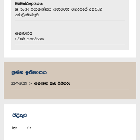
ව්‍යවස්ථාදායකය
ශ්‍රී ලංකා ප්‍රජාතාන්ත්‍රික සමාජවාදී ජනරජයේ දසවැනි
පාර්ලිමේන්තුව
සභාවාරය
1 වැනි සභාවාරය
ප්‍රශ්න ඉතිහාසය
22-11-2025
සභාගත කල පිළිතුරු
පිළිතුර
(අ) (i)