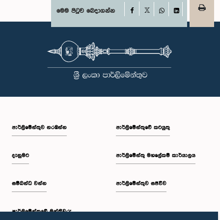
Facebook
මෙම පිටුව බෙදාගන්න
X
WhatsApp
LinkedIn
පාර්ලි‌මේන්තුව නරඹන්න
පාර්ලිමේන්තුවේ කටයුතු
දැනුමට
පාර්ලිමේන්තු මහලේකම් කාර්යාලය
සම්බන්ධ වන්න
පාර්ලිමේන්තුව සජීවීව
පාර්ලි‌මේන්තුවේ මන්ත්‍රීවරු