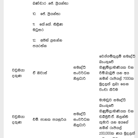
බණ්ඩාර .ජේ. ප්‍රියන්තා
10. ජේ. ප්‍රියන්තා
11. කේ.කේ. තිළිණ
මධුසර
12. අජිත් ප්‍රසන්න
ජයරත්න
වෙප්පම්කුලම් සමෘද්ධි
බැංකුවේ
සමෘද්ධි
ගිණුම්ලාභිණියක වන
වවුනියා
ඒ නිවාස්
සංවර්ධන
එම්.බාබුජී යන අය
දකුණ
නිලධාරි
නමින් රුපියල් 7000ක
මුදලක් ලබා ගෙන
වංචා කිරීම
මාමඩුව සමෘද්ධි
බැංකුවේ
ගිණුම්ලාභිණියක වන
සමෘද්ධි
වවුනියා
ඩබ්ලිව්.ඒ. නිලන්ති
එම්. ජානක ජයසූරිය
සංවර්ධන
දකුණ
කුමාරි යන අයගේ
නිලධාරි
නමින් රුපියල්
200,000ක ණය මුදලක්