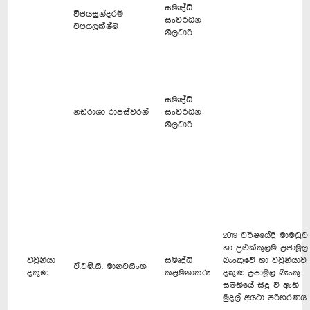
සමෘද්ධි
විජයසුන්දරම්
සංවර්ධන
විජයලක්ෂ්මි
නිලධාරි
සමෘද්ධි
නඩරාශා රාජස්වරන්
සංවර්ධන
නිලධාරි
2019 වර්ෂයේදී මාමඩුව
හා උළුක්කුලම ප්‍රජාමූල
වවුනියා
සමෘද්ධි
බැංකුවේ හා වවුනියාව
ඒ.එම්.සී. මානවසිංහ
දකුණ
කළමනාකරු
දකුණ ප්‍රජාමූල බැංකු
සමිතියේ සිදු වී ඇති
මුදල් අයථා පරිහරණය