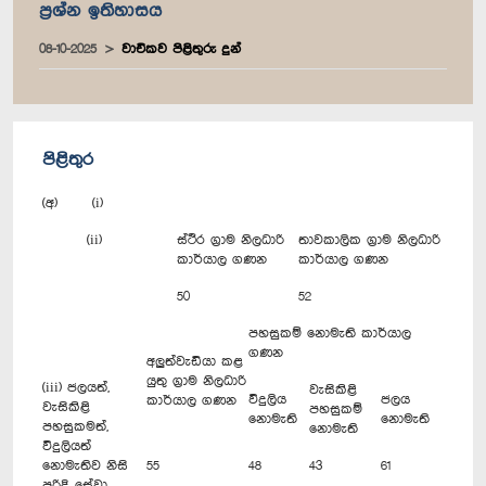
ප්‍රශ්න ඉතිහාසය
08-10-2025
වාචිකව පිළිතුරු දුන්
පිළිතුර
(අ) (i)
(ii)
ස්ථිර ග්‍රාම නිලධාරි
තාවකාලික ග්‍රාම නිලධාරි
කාර්යාල ගණන
කාර්යාල ගණන
50
52
පහසුකම් නොමැති කාර්යාල
ගණන
අලුත්වැඩියා කළ
යුතු ග්‍රාම නිලධාරි
(iii) ජලයත්,
වැසිකිළි
විදුලිය
ජලය
කාර්යාල ගණන
වැසිකිළි
පහසුකම්
නොමැති
නොමැති
පහසුකමත්,
නොමැති
විදුලියත්
නොමැතිව නිසි
55
48
43
61
පරිදි සේවා