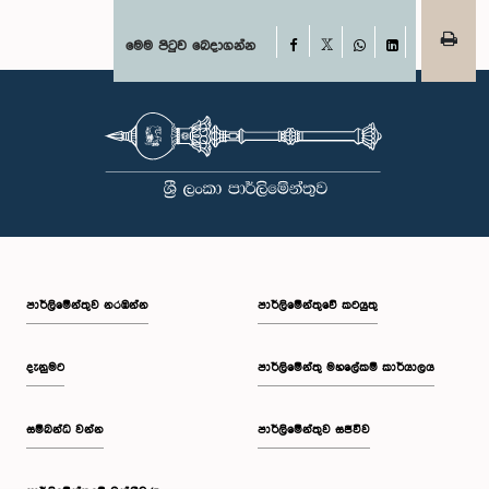
Facebook
මෙම පිටුව බෙදාගන්න
X
WhatsApp
LinkedIn
පාර්ලි‌මේන්තුව නරඹන්න
පාර්ලිමේන්තුවේ කටයුතු
දැනුමට
පාර්ලිමේන්තු මහලේකම් කාර්යාලය
සම්බන්ධ වන්න
පාර්ලිමේන්තුව සජීවීව