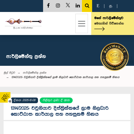
E
|
த
|
මගේ පාර්ලිමේන්තුව
මෙතැනින් පිවිසෙන්න
පාර්ලි‌මේන්තු‌ ප්‍රශ්න
මුල් පිටුව
පාර්ලි‌මේන්තු‌ ප්‍රශ්න
1314/2025: වවුනියාව දිස්ත්‍රික්කයේ ග්‍රාම නිලධාරි කොට්ඨාස: කාර්යාල සහ පහසුකම් හිඟය
දිනය: 2025-10-08
පිළිතුර ලබා දී ඇත
02
1314/2025: වවුනියාව දිස්ත්‍රික්කයේ ග්‍රාම නිලධාරි
කොට්ඨාස: කාර්යාල සහ පහසුකම් හිඟය