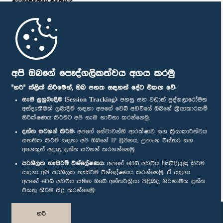
පාර්ලි‌මේන්තුවේ මන්ත්‍රීවරු
මුල් පිටුව
පාර්ලිමේන්තු ජංගම යෙදුම
අපි ඔබගේ පෞද්ගලිකත්වය අගය කරමු
"හරි" ක්ලික් කිරීමෙන්, ඔබ පහත සඳහන් දේට එකඟ වේ:
සැසි ලුහුබැඳීම (Session Tracking):
පහසු සහ වඩාත් පුද්ගලාරෝපිත
අත්දැකීමක් ලබාදීම සඳහා අපගේ වෙබ් අඩවියේ ඔබගේ ක්‍රියාකාරකම්
නිරීක්ෂණය කිරීමට අපි සැසි භාවිතා කරන්නෙමු.
අප හා සම්බන්ධ වී සිටින්න :
දත්ත සටහන් කිරීම:
අපගේ සේවාවන්හි ආරක්ෂාව සහ ක්‍රියාකාරීත්වය
සහතික කිරීම සඳහා අපි ඔබගේ IP ලිපිනය, උපාංග විස්තර සහ
අනෙකුත් අදාළ දත්ත සටහන් කරගන්නෙමු.
සම්මාන
පරිශීලක හැසිරීම් විශ්ලේෂණය:
අපගේ වෙබ් අඩවිය වැඩිදියුණු කිරීම
සඳහා අපි පරිශීලක හැසිරීම විශ්ලේෂණය කරන්නෙමු. ඒ සඳහා
අපගේ වෙබ් අඩවිය සමඟ ඔබේ අන්තර්ක්‍රියා පිළිබඳ නිර්නාමික දත්ත
පෞද්ගලිකත්ව ප්‍රතිපත්තිය
එකතු කිරීම සිදු කරන්නෙමු.
© ශ්‍රී ලංකා පාර්ලි‌මේන්තුව.
හරි
සියලු හිමිකම් ඇවිරිණි.