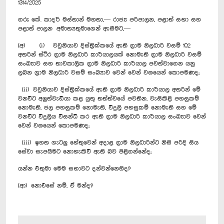
1314/2025
ගරු ‍කේ. කාදර් මස්තාන් මහතා,— රාජ්‍ය පරිපාලන, පළාත් සභා සහ
පළාත් පාලන අමාත්‍යතුමාගෙන් ඇසීමට,—
(අ) (i) වවුනියාව දිස්ත්‍රික්කයේ ඇති ග්‍රාම නිලධාරි වසම් 102
අතරින් ස්ථිර ‍ග්‍රාම නිලධාරි කාර්යාලයක් නොමැති ග්‍රාම නිලධාරි වසම්
සංඛ්‍යාව සහ තාවකාලික ග්‍රාම නිලධාරි කාර්යාල පවත්වාගෙන යනු
ලබන ග්‍රාම නිලධාරි වසම් සංඛ්‍යාව වෙන් වෙන් වශයෙන් කොපමණද;
(ii) වවුනියාව දිස්ත්‍රික්කයේ ඇති ග්‍රාම නිලධාරි කාර්යාල අතරින් මේ
වනවිට අලුත්වැඩියා කළ යුතු තත්ත්වයේ පවතින, වැසිකිළි පහසුකම්
නොමැති, ජල පහසුකම් නොමැති, විදුලි පහසුකම් නොමැති සහ මේ
වනවිට විදුලිය විසන්ධි කර ඇති ග්‍රාම නිලධාරි කාර්යාල සංඛ්‍යාව වෙන්
වෙන් වශයෙන් කොපමණද;
(iii) ඉහත ගැටලු හේතුවෙන් අදාළ ග්‍රාම නිලධාරින්ට නිසි පරිදි සිය
සේවා සැපයීමට නොහැකිවී ඇති බව පිළිගන්නේද;
යන්න එතුමා මෙම සභාවට දන්වන්නෙහිද?
(ආ) නොඑසේ නම්, ඒ මන්ද?