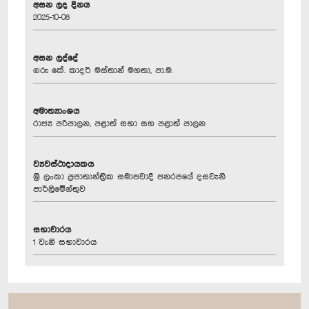
අසන ලද දිනය
2025-10-08
අසන ලද්දේ
ගරු ‍කේ. කාදර් මස්තාන් මහතා, පා.ම.
අමාත්‍යාංශය
රාජ්‍ය පරිපාලන, පළාත් සභා සහ පළාත් පාලන
ව්‍යවස්ථාදායකය
ශ්‍රී ලංකා ප්‍රජාතාන්ත්‍රික සමාජවාදී ජනරජයේ දසවැනි
පාර්ලිමේන්තුව
සභාවාරය
1 වැනි සභාවාරය