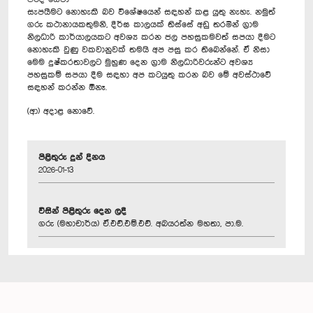
සැපයීමට නොහැකි බව විශේෂයෙන් සඳහන් කළ යුතු නැහැ. නමුත්
ගරු කථානායකතුමනි, දීර්ඝ කාලයක් තිස්සේ අඩු තරමින් ග්‍රාම
නිලධාරි කාර්යාලයකට අවශ්‍ය කරන ජල පහසුකමවත් සපයා දීමට
නොහැකි වුණු වකවානුවක් තමයි අප පසු කර තිබෙන්නේ. ඒ නිසා
මෙම දුෂ්කරතාවලට මුහුණ දෙන ග්‍රාම නිලධාරිවරුන්ට අවශ්‍ය
පහසුකම් සපයා දීම සඳහා අප කටයුතු කරන බව මේ අවස්ථාවේ
සඳහන් කරන්න ඕනෑ.
(ආ) අදාළ නොවේ.
පිළිතුරු දුන් දිනය
2026-01-13
විසින් පිළිතුරු දෙන ලදී
ගරු (මහාචාර්ය) ඒ.එච්.එම්.එච්. අබයරත්න මහතා, පා.ම.