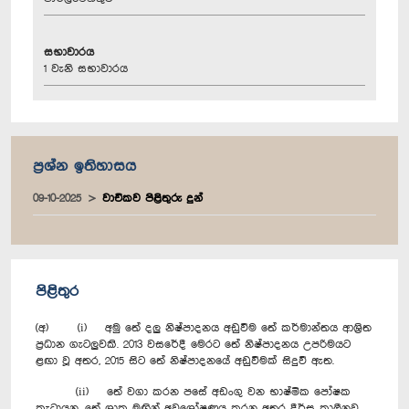
සභාවාරය
1 වැනි සභාවාරය
ප්‍රශ්න ඉතිහාසය
09-10-2025
වාචිකව පිළිතුරු දුන්
පිළිතුර
(අ) (i) අමු තේ දලු නිෂ්පාදනය අඩුවීම තේ කර්මාන්තය ආශ්‍රිත
ප්‍රධාන ගැටලුවකි. 2013 වසරේදී මෙරට තේ නිෂ්පාදනය උපරිමයට
ළඟා වූ අතර, 2015 සිට තේ නිෂ්පාදනයේ අඩුවීමක් සිදුවී ඇත.
(ii) තේ වගා කරන පසේ අඩංගු වන භාෂ්මික පෝෂක
කැටායන, තේ ශාක මඟින් අවශෝෂණය කරන අතර දීර්ඝ කාලීනව