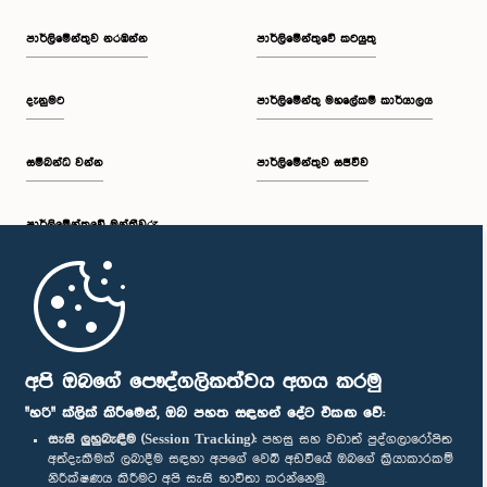
පාර්ලි‌මේන්තුව නරඹන්න
පාර්ලිමේන්තුවේ කටයුතු
දැනුමට
පාර්ලිමේන්තු මහලේකම් කාර්යාලය
සම්බන්ධ වන්න
පාර්ලිමේන්තුව සජීවීව
පාර්ලි‌මේන්තුවේ මන්ත්‍රීවරු
මුල් පිටුව
පාර්ලිමේන්තු ජංගම යෙදුම
අපි ඔබගේ පෞද්ගලිකත්වය අගය කරමු
"හරි" ක්ලික් කිරීමෙන්, ඔබ පහත සඳහන් දේට එකඟ වේ:
සැසි ලුහුබැඳීම (Session Tracking):
පහසු සහ වඩාත් පුද්ගලාරෝපිත
අත්දැකීමක් ලබාදීම සඳහා අපගේ වෙබ් අඩවියේ ඔබගේ ක්‍රියාකාරකම්
නිරීක්ෂණය කිරීමට අපි සැසි භාවිතා කරන්නෙමු.