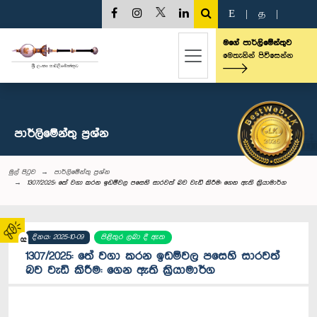
E
|
த
|
මගේ පාර්ලිමේන්තුව
මෙතැනින් පිවිසෙන්න
පාර්ලි‌මේන්තු‌ ප්‍රශ්න
මුල් පිටුව
පාර්ලි‌මේන්තු‌ ප්‍රශ්න
1307/2025: තේ වගා කරන ඉඩම්වල පසෙහි සාරවත් බව වැඩි කිරීම: ගෙන ඇති ක්‍රියාමාර්ග
දිනය: 2025-10-09
පිළිතුර ලබා දී ඇත
02
1307/2025: තේ වගා කරන ඉඩම්වල පසෙහි සාරවත්
බව වැඩි කිරීම: ගෙන ඇති ක්‍රියාමාර්ග