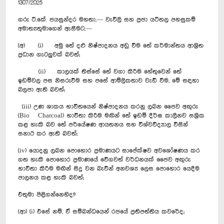
1307/2025
ගරු ටී.කේ. ජයසුන්දර මහතා,— වැවිලි සහ ප්‍රජා යටිතල පහසුකම්
අමාත්‍යතුමාගෙන් ඇසීමට,—
(අ) (i) අමු තේ දළු නිෂ්පාදනය අඩු වීම තේ කර්මාන්තය ආශ්‍රිත
ප්‍රධාන ගැටලුවක් බවත්;
(ii) කාලයක් තිස්සේ තේ වගා කිරීම හේතුවෙන් තේ
ඉඩම්වල පස නිසරුවීම සහ පසේ ආම්ලිකතාව වැඩි වීම, මේ සඳහා
බලපා ඇති බවත්;
(iii) උණ ශාකය භාවිතයෙන් නිෂ්පාදනය කරනු ලබන ජෛව අඟුරු
(Bio Charcoal) භාවිතා කිරීම මඟින් තේ ඉඩම් දීර්ඝ කාලීනව සශ්‍රීක
කළ හැකි බව තේ පර්යේෂණ ආයතනය සහ විශ්වවිද්‍යාල විසින්
සනාථ කර ඇති බවත්;
(iv) යොදනු ලබන පොහොර ප්‍රමාණයට සාපේක්ෂව අවශෝෂණය කර
ගත හැකි පොහොර ප්‍රමාණයේ වේගවත් වර්ධනයක් ජෛව අඟුරු
භාවිතා කිරීම මඟින් සිදු වන බැවින් අනවශ්‍ය ලෙස පොහොර යෙදීම
පාලනය කළ හැකි බවත්;
එතුමා පිළිගන්නෙහිද?
(ආ) (i) එසේ නම්, ඒ සම්බන්ධයෙන් රජයේ ප්‍රතිපත්තිය කවරේද;