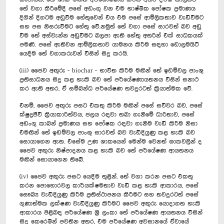
තේ වගා කිරීමේදී පසේ අඩංගු වන එම භාෂ්මික පෝෂක ප්‍රමාණය
දිගින් දිගටම අඩුවීම හේතුවෙන් එය එම පසේ ආම්ලිකතාව වැඩිවීමට
සහ පස නිසරුවීමට හේතු වේ.නමුත් තේ වගා පසේ සාරවත් බව අඩු
වීම තේ අස්වැන්න අඩුවීමට ‍බලපා ඇති හේතු අතරින් එක් සාධකයක්
පමණි. පසේ ඇතිවන ආම්ලිකතාව යාමනය කිරීම සඳහා ඩොලමයිට්
යෙදීම තේ වගාකරුවන් විසින් සිදු කරයි.
(iii) ජෛව අඟුරු - biochar - භාවිත කිරීම මඟින් තේ ඉඩම්වල පාංශු
ප්‍රතිසාධනය සිදු කළ හැකි බව තේ පර්යේෂණායතනය විසින් සනාථ
කර ඇති අතර, ඒ සම්බන්ධ පර්යේෂණ තවදුරටත් ක්‍රියාත්මක වේ.
එනම්, ජෛව අඟුරු පසට එකතු කිරීම මඟින් පසේ සවිවර බව, පසේ
ක්ෂුද්‍රජීවී ක්‍රියාකාරිත්වය, ජලය රඳවා තබා ගැනීමේ ධාරිතාව, පසේ
අඩංගු කාබන් ප්‍රමාණය සහ පෝෂක රඳවා ගැනීම වැඩි කිරීම නිසා
එමඟින් තේ ඉඩම්වල පාංශු සාරවත් බව වැඩිදියුණු කළ හැකි බව
සොයාගෙන ඇත. එසේම උණ ශාකයෙන් මෙන්ම වෙනත් ශාකවලින් ද
ජෛව අඟුරු නිෂ්පාදනය කළ හැකි බව තේ පර්යේෂණ ආයතනය
මඟින් සොයාගෙන තිබේ.
(iv) ජෛව අඟුරු පසට යෙදීම තුළින්, තේ වගා කරන පසට එකතු
කරන පොහොරවල කාර්යක්ෂමතාව වැඩි කළ හැකි ආකාරය, පසේ
සෞඛ්‍ය වැඩිදියුණු කිරීම ප්‍රතිස්ථාපනය කිරීමට සහ තවදුරටත් පසේ
ගුණාත්මක ලක්ෂණ වැඩිදියුණු කිරීමට ජෛව අඟුරු යොදාගත හැකි
ආකාරය පිළිබඳ පර්යේෂණ ශ්‍රී ලංකා තේ පර්යේෂණ ආයතනය විසින්
සිදු කෙරෙමින් පවතින අතර, එම පර්යේෂණ අවසානයේ ඒවායේ