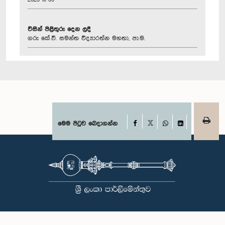
විසින් පිළිතුරු දෙන ලදී
ගරු කේ.වී. සමන්ත විද්‍යාරත්න මහතා, පා.ම.
Facebook
මෙම පිටුව බෙදාගන්න
X
WhatsApp
LinkedIn