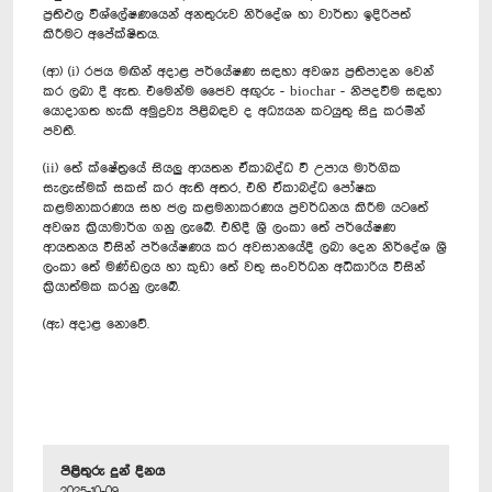
ප්‍රතිඵල විශ්ලේෂණයෙන් අනතුරුව නිර්දේශ හා වාර්තා ඉදිරිපත්
කිරීමට අපේක්ෂිතය.
(ආ) (i) රජය මඟින් අදාළ පර්යේෂණ සඳහා අවශ්‍ය ප්‍රතිපාදන වෙන්
කර ලබා දී ඇත. එමෙන්ම ජෛව අඟුරු - biochar - නිපදවීම සඳහා
යොදාගත හැකි අමුද්‍රව්‍ය පිළිබඳව ද අධ්‍යයන කටයුතු සිදු කරමින්
පවතී.
(ii) තේ ක්ෂේත්‍රයේ සියලු ආයතන ඒකාබද්ධ වී උපාය මාර්ගික
සැලැස්මක් සකස් කර ඇති අතර, එහි ඒකාබද්ධ පෝෂක
කළමනාකරණය සහ ජල කළමනාකරණය ප්‍රවර්ධනය කිරීම යටතේ
අවශ්‍ය ක්‍රියාමාර්ග ගනු ලැබේ. එහිදී ශ්‍රී ලංකා තේ පර්යේෂණ
ආයතනය විසින් පර්යේෂණය කර අවසානයේදී ලබා දෙන නිර්දේශ ශ්‍රී
ලංකා තේ මණ්ඩලය හා කුඩා තේ වතු සංවර්ධන අධිකාරිය විසින්
ක්‍රියාත්මක කරනු ලැබේ.
(ඇ) අදාළ නොවේ.
පිළිතුරු දුන් දිනය
2025-10-09