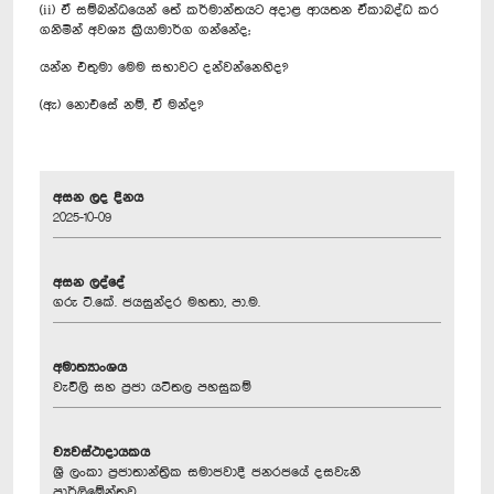
(ii) ඒ සම්බන්ධයෙන් තේ කර්මාන්තයට අදාළ ආයතන ඒකාබද්ධ කර
ගනිමින් අවශ්‍ය ක්‍රියාමාර්ග ගන්නේද;
යන්න එතුමා මෙම සභාවට දන්වන්නෙහිද?
(ඇ) නොඑසේ නම්, ඒ මන්ද?
අසන ලද දිනය
2025-10-09
අසන ලද්දේ
ගරු ටී.කේ. ජයසුන්දර මහතා, පා.ම.
අමාත්‍යාංශය
වැවිලි සහ ප්‍රජා යටිතල පහසුකම්
ව්‍යවස්ථාදායකය
ශ්‍රී ලංකා ප්‍රජාතාන්ත්‍රික සමාජවාදී ජනරජයේ දසවැනි
පාර්ලිමේන්තුව