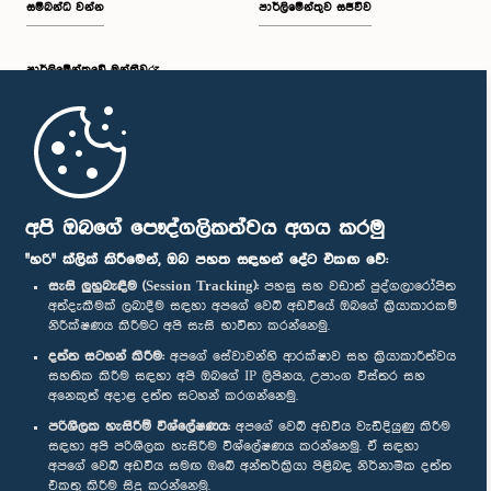
සම්බන්ධ වන්න
පාර්ලිමේන්තුව සජීවීව
පාර්ලි‌මේන්තුවේ මන්ත්‍රීවරු
මුල් පිටුව
පාර්ලිමේන්තු ජංගම යෙදුම
අපි ඔබගේ පෞද්ගලිකත්වය අගය කරමු
"හරි" ක්ලික් කිරීමෙන්, ඔබ පහත සඳහන් දේට එකඟ වේ:
සැසි ලුහුබැඳීම (Session Tracking):
පහසු සහ වඩාත් පුද්ගලාරෝපිත
අත්දැකීමක් ලබාදීම සඳහා අපගේ වෙබ් අඩවියේ ඔබගේ ක්‍රියාකාරකම්
නිරීක්ෂණය කිරීමට අපි සැසි භාවිතා කරන්නෙමු.
අප හා සම්බන්ධ වී සිටින්න :
දත්ත සටහන් කිරීම:
අපගේ සේවාවන්හි ආරක්ෂාව සහ ක්‍රියාකාරීත්වය
සහතික කිරීම සඳහා අපි ඔබගේ IP ලිපිනය, උපාංග විස්තර සහ
අනෙකුත් අදාළ දත්ත සටහන් කරගන්නෙමු.
සම්මාන
පරිශීලක හැසිරීම් විශ්ලේෂණය:
අපගේ වෙබ් අඩවිය වැඩිදියුණු කිරීම
සඳහා අපි පරිශීලක හැසිරීම විශ්ලේෂණය කරන්නෙමු. ඒ සඳහා
අපගේ වෙබ් අඩවිය සමඟ ඔබේ අන්තර්ක්‍රියා පිළිබඳ නිර්නාමික දත්ත
පෞද්ගලිකත්ව ප්‍රතිපත්තිය
එකතු කිරීම සිදු කරන්නෙමු.