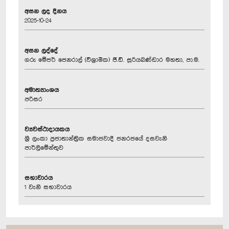
අසන ලද දිනය
2025-10-24
අසන ලද්දේ
ගරු මේජර් ජෙනරාල් (විශ්‍රාමික) ජී.ඩී. සූරියබණ්ඩාර මහතා, පා.ම.
අමාත්‍යාංශය
පරිසර
ව්‍යවස්ථාදායකය
ශ්‍රී ලංකා ප්‍රජාතාන්ත්‍රික සමාජවාදී ජනරජයේ දසවැනි
පාර්ලිමේන්තුව
සභාවාරය
1 වැනි සභාවාරය