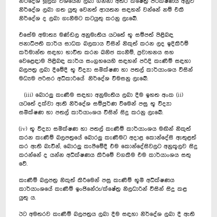
නිර්දේශ මූලික වශයෙන් ලබා ගන්නා අතර ක්ෂේත්‍ර පරීක්ෂණය අනුව
නිර්දේශ ලබා ගත යුතු වෙනත් ආයතන සඳහන් වන්නේ නම් එකී
නිර්දේශ ද ලබා ගැනීමට කටයුතු කරනු ලැබේ.
එසේම අමාත්‍ය මණ්ඩල අනුමැතිය යටතේ භූ සම්පත් පිළිබඳ
ජනාධිපති කාර්ය සාධක බලකාය විසින් නිකුත් කරන ලද ඉදිකිරීම්
කර්මාන්ත සඳහා භාවිත කරන ඛනිජ කැනීම්, ප්‍රවාහනය සහ
වෙළෙඳාම පිළිබඳ කාර්ය සංග්‍රහයෙහි සඳහන් පරිදි කැණීම් සඳහා
බලපත්‍ර ලබා දීමේදී භූ විද්‍යා සමීක්ෂණ හා පතල් කාර්යාංශය විසින්
මධ්‍යම පරිසර අධිකාරියේ නිර්දේශ විමසනු ලැබේ.
(iii) බොරලු කැණීම සඳහා අනුමැතිය ලබා දීම ඉහත අංක (ii)
යටතේ දක්වා ඇති නිර්දේශ සම්පූර්ණ වීමෙන් පසු භූ විද්‍යා
සමීක්ෂණ හා පතල් කාර්යාංශය විසින් සිදු කරනු ලැබේ.
(iv) භූ විද්‍යා සමීක්ෂණ හා පතල් කැණීම් කාර්යාංශය මඟින් නිකුත්
කරන කැණීම් බලපත්‍රයේ බොරලු කැණීමට අදාළ කොන්දේසි ඇතුළත්
කර ඇති බැවින්, බොරලු කැපීමේදී එම කොන්දේසිවලට අනුකූලව සිදු
කරන්නේ ද යන්න අධීක්ෂණය කිරීමේ වගකීම එම කාර්යාංශය සතු
වේ.
කැණීම් බලපත්‍ර නිකුත් කිරීමෙන් පසු කැණීම් භූමි අධීක්ෂණය
කාර්යාංශයේ කැණීම් ඉංජිනේරු/ක්ෂේත්‍ර නිලධාරින් විසින් සිදු කළ
යුතු ය.
ඊට අමතරව කැණීම් බලපත්‍රය ලබා දීම සඳහා නිර්දේශ ලබා දී ඇති