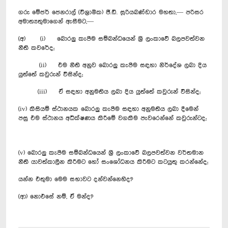
ගරු මේජර් ජෙනරාල් (විශ්‍රාමික) ජී.ඩී. සූරියබණ්ඩාර මහතා,— පරිසර
අමාත්‍යතුමාගෙන් ඇසීමට,—
(අ) (i) බොරලු කැපීම සම්බන්ධයෙන් ශ්‍රී ලංකාවේ බලපවත්වන
නීති කවරේද;
(ii) එම නීති අනුව බොරලු කැපීම සඳහා නිර්දේශ ලබා දිය
යුත්තේ කවුරුන් විසින්ද;
(iii) ඒ සඳහා අනුමතිය ලබා දිය යුත්තේ කවුරුන් විසින්ද;
(iv) කිසියම් ස්ථානයක බොරලු කැපීම සඳහා අනුමතිය ලබා දීමෙන්
පසු එම ස්ථානය අධීක්ෂණය කිරීමේ වගකීම පැවරෙන්නේ කවුරුන්ටද;
(v) බොරලු කැපීම සම්බන්ධයෙන් ශ්‍රී ලංකාවේ බලපවත්වන වර්තමාන
නීති යාවත්කාලීන කිරීමට හෝ සංශෝධනය කිරීමට කටයුතු කරන්නේද;
යන්න එතුමා මෙම සභාවට දන්වන්නෙහිද?
(ආ) නොඑසේ නම්, ඒ මන්ද?