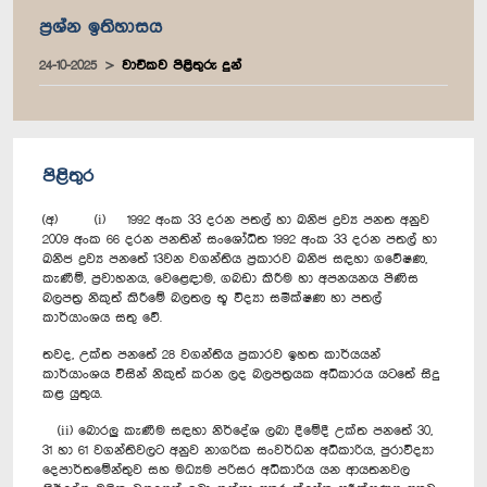
ප්‍රශ්න ඉතිහාසය
24-10-2025
වාචිකව පිළිතුරු දුන්
පිළිතුර
(අ) (i) 1992 අංක 33 දරන පතල් හා ඛනිජ ද්‍රව්‍ය පනත අනුව
2009 අංක 66 දරන පනතින් සංශෝධිත 1992 අංක 33 දරන පතල් හා
ඛනිජ ද්‍රව්‍ය පනතේ 13වන වගන්තිය ප්‍රකාරව ඛනිජ සඳහා ගවේෂණ,
කැණීම්, ප්‍රවාහනය, වෙළෙඳාම, ගබඩා කිරීම හා අපනයනය පිණිස
බලපත්‍ර නිකුත් කිරීමේ බලතල භූ විද්‍යා සමීක්ෂණ හා පතල්
කාර්යාංශය සතු වේ.
තවද, උක්ත පනතේ 28 වගන්තිය ප්‍රකාරව ඉහත කාර්යයන්
කාර්යාංශය විසින් නිකුත් කරන ලද බලපත්‍රයක අධිකාරය යටතේ සිදු
කළ යුතුය.
(ii) බොරලු කැණීම සඳහා නිර්දේශ ලබා දීමේදී උක්ත පනතේ 30,
31 හා 61 වගන්තිවලට අනුව නාගරික සංවර්ධන අධිකාරිය, පුරාවිද්‍යා
දෙපාර්තමේන්තුව සහ මධ්‍යම පරිසර අධිකාරිය යන ආයතනවල