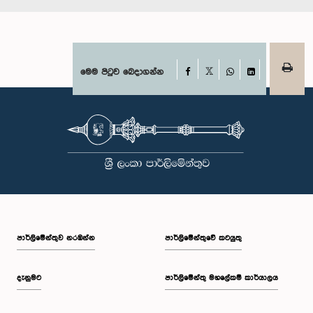
Facebook
මෙම පිටුව බෙදාගන්න
X
WhatsApp
LinkedIn
පාර්ලි‌මේන්තුව නරඹන්න
පාර්ලිමේන්තුවේ කටයුතු
දැනුමට
පාර්ලිමේන්තු මහලේකම් කාර්යාලය