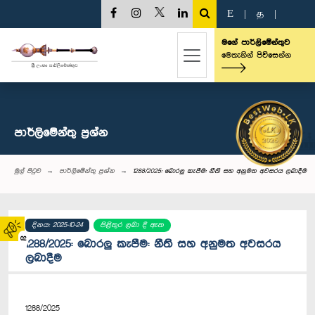
E
|
த
|
මගේ පාර්ලිමේන්තුව
මෙතැනින් පිවිසෙන්න
පාර්ලි‌මේන්තු‌ ප්‍රශ්න
මුල් පිටුව
පාර්ලි‌මේන්තු‌ ප්‍රශ්න
1288/2025: බොරලු කැපීම: නීති සහ අනුමත අවසරය ලබාදීම
දිනය: 2025-10-24
පිළිතුර ලබා දී ඇත
02
1288/2025: බොරලු කැපීම: නීති සහ අනුමත අවසරය
ලබාදීම
1288/2025