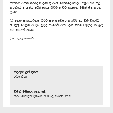
ආයතන විසින් නිර්දේශ ලබා දී ඇති කොන්දේසිවලට අනුව එය සිදු
කරන්නේ ද යන්න අධීක්ෂණය කිරීම ද එම ආයතන විසින් සිදු කරනු
ලැබේ.
(v) පනත සංශෝධනය කිරීම සහ අනවසර කැණීම් හා නීති විරෝධී
කටයුතු වෙනුවෙන් දඩ මුදල් සංශෝධනයට ලක් කිරීමට අදාළ කටයුතු
සිදු කරමින් පවතී.
(ආ) අදාළ නොවේ.
පිළිතුරු දුන් දිනය
2025-10-24
විසින් පිළිතුරු දෙන ලදී
ගරු (වෛද්‍ය) දම්මික පටබැඳි මහතා, පා.ම.