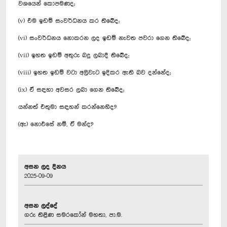
වශයෙන් කොපමණද;
(v) එම ඉඩම් සංවර්ධනය කර තිබේද;
(vi) සංවර්ධනය නොකරන ලද ඉඩම් නැවත පවරා ගෙන තිබේද;
(vii) ඉහත ඉඩම් අතුරු බදු ලබාදී තිබේද;
(viii) ඉහත ඉඩම් වටා අලිවැට ඉදිකර ඇති බව දන්නේද;
(ix) ඒ සඳහා අවසර ලබා ගෙන තිබේද;
යන්නත් එතුමා සඳහන් කරන්නෙහිද?
(ඇ) නොඑසේ නම්, ඒ මන්ද?
අසන ලද දිනය
2025-09-09
අසන ලද්දේ
ගරු තිළිණ සමරකෝන් මහතා, පා.ම.