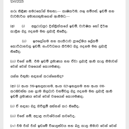
1241/2025
ගරු තිළිණ සමරකෝන් මහතා,— කෘෂිකර්ම, පශු සම්පත්, ඉඩම් සහ
වාරිමාර්ග අමාත්‍යතුමාගෙන් ඇසීමට,—
(අ) (i) අනුරාධපුර දිස්ත්‍රික්කයේ ඉඩම්, වාර්ෂික හෝ දීර්ඝ
කාලීන බදු පදනම මත ලබාදී තිබේද;
(ii) ඉපලෝගම සහ කැකිරාව ප්‍රාදේශීය ලේකම්
කොට්ඨාසවල ඉඩම්, සංවර්ධනය කිරීමට බදු පදනම මත ලබාදී
තිබේද;
(iii) එසේ නම්, එම ඉඩම් ප්‍රමාණය සහ ඒවා ලබාදී ඇති කාල සීමාවන්
වෙන් වෙන් වශයෙන් කොපමණද;
යන්න එතුමා සඳහන් කරන්නෙහිද?
(ආ) (i) අංක 519-ඉහලකාගම, අංක 621-ඉහලගම සහ අංක 618-
කරඹවත්ත යන ග්‍රාම නිලධාරි වසම්වල බදු පදනම මත ලබාදී ඇති
ඉඩම් ප්‍රමාණය වෙන් වෙන් වශයෙන් කොපමණද;
(ii) ඒ සඳහා බදු ගිවිසුම් අත්සන් කර තිබේද;
(iii) එසේ නම්, අදාළ පාර්ශ්වයන් කවරේද;
(iv) එම එක් එක් ඉඩමේ විශාලත්වය සහ බදු කාල සීමාව වෙන් වෙන්