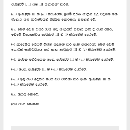
ඇමුණුම් I, II සහ III සභාගත* කරමි.
(iii) ඇමුණුම III හි (iii) තීරුවෙහි, ඉඩම් දීර්ඝ කාලීන බදු පදනම මත
බැහැර කළ පාර්ශ්වයන් පිළිබඳ තොරතුරු සඳහන් වේ.
(iv) මෙම ඉඩම වසර 30ක බදු කාලයක් සඳහා ලබා දී ඇති අතර,
ඉඩමේ විශාලත්වය ඇමුණුම III හි (i) තීරුවෙහි දැක්වේ.
(v) ප්‍රාදේශීය ලේකම් විසින් සඳහන් කර ඇති ආකාරයට මෙම ඉඩම්
කොටස් සංවර්ධනය කර ඇත. ඇමුණුම III හි (v) තීරුවෙහි දැක්වේ.
(vi) නැවත පවරාගෙන නැත. ඇමුණුම III හි (vi) තීරුවෙහි දැක්වේ.
(vii) නැත. ඇමුණුම III හි (vii) තීරුවෙහි දැක්වේ.
(viii) අලි වැට ඉදිකර නැති බව වාර්තා කර ඇත. ඇමුණුම III හි
(viii) තීරුවෙහි දැක්වේ.
(ix) අදාළ නොවේ.
(ඇ) පැන නොනඟී.