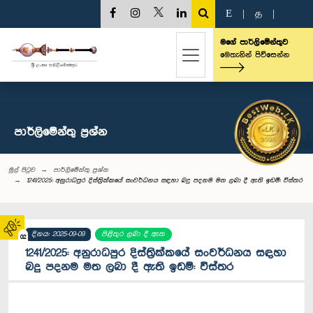
E
|
த
|
මගේ පාර්ලිමේන්තුව
මෙතැනින් පිවිසෙන්න
පාර්ලි‌මේන්තු‌ ප්‍රශ්න
මුල් පිටුව
පාර්ලි‌මේන්තු‌ ප්‍රශ්න
1241/2025: අනුරාධපුර දිස්ත්‍රික්කයේ සංවර්ධනය සඳහා බදු පදනම මත ලබා දී ඇති ඉඩම්: විස්තර
දිනය: 2025-09-09
පිළිතුර ලබා දී ඇත
02
1241/2025: අනුරාධපුර දිස්ත්‍රික්කයේ සංවර්ධනය සඳහා
බදු පදනම මත ලබා දී ඇති ඉඩම්: විස්තර