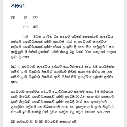
පිළිතුර
(අ) (i) ඔව්.
(ii) ඔව්.
(iii) දීර්ඝ කාලීන බදු පදනම යටතේ ඉපලෝගම ප්‍රාදේශීය
ලේකම් කොට්ඨාසයේ ඉඩම් කොටස් 42ක් ද, කැකිරාව ප්‍රාදේශීය
ලේකම් කොට්ඨාසයේ ඉඩම් 535ක් ද ලබා දී ඇත. එය ඇමුණුම I සහ
ඇමුණුම II මඟින් දැක්වේ. මෙම සියලු බදු වසර 30ක කාලයක් සඳහා
ලබා දී ඇත.
(ආ) (i) කැකිරාව ප්‍රාදේශීය ලේකම් කොට්ඨාසයේ අංක 618 කරඹවත්ත
නමින් ග්‍රාම නිලධාරි වසමක් නොමැති බවත්, අංක 618 ඔළුකරද යන
නමින් ග්‍රාම නිලධාරි ‍වසමක් ඇති බවත් එම ප්‍රාදේශීය ලේකම් දන්වා
ඇත.
කැකිරාව ප්‍රාදේශීය ලේකම් කොට්ඨාසයට අදාළව අංක 618 ඔළුකරද
ග්‍රාම නිලධාරි කොට්ඨාසයෙහි ඉඩම් කැබලි 09ක්ද, අංක 621 ඉහළගම
ග්‍රාම නිලධාරි කොට්ඨාසයෙහි ඉඩම් කැබලි 04ක් සහ ඉපලෝගම
ප්‍රාදේශීය ලේකම් කොට්ඨාසයෙහි අංක 519 ඉහලකාගම ග්‍රාම නිලධාරි
වසමේ ඉඩම් කැබලි 01ක් දීර්ඝ කාලීන බදු ලෙස බැහැර කර ඇත.
(ii) ඇමුණුම III හි (ii) තීරුවෙහි සඳහන් වේ.