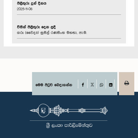
පිළිතුරු දුන් දිනය
2025-11-06
විසින් පිළිතුරු දෙන ලදී
ගරු (වෛද්‍ය) සුසිල් රණසිංහ මහතා, පා.ම.
Facebook
මෙම පිටුව බෙදාගන්න
X
WhatsApp
LinkedIn