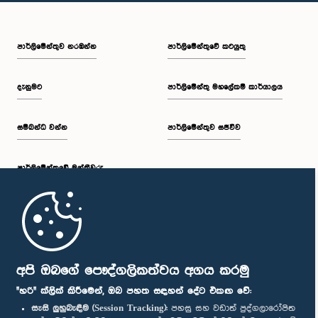
පාර්ලි‌මේන්තුව නරඹන්න
පාර්ලිමේන්තුවේ කටයුතු
දැනුමට
පාර්ලිමේන්තු මහලේකම් කාර්යාලය
සම්බන්ධ වන්න
පාර්ලිමේන්තුව සජීවීව
පාර්ලි‌මේන්තුවේ මන්ත්‍රීවරු
මුල් පිටුව
පාර්ලිමේන්තු ජංගම යෙදුම
අපි ඔබගේ පෞද්ගලිකත්වය අගය කරමු
"හරි" ක්ලික් කිරීමෙන්, ඔබ පහත සඳහන් දේට එකඟ වේ:
සැසි ලුහුබැඳීම (Session Tracking):
පහසු සහ වඩාත් පුද්ගලාරෝපිත