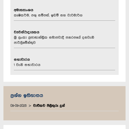
අමාත්‍යාංශය
කෘෂිකර්ම, පශු සම්පත්, ඉඩම් සහ වාරිමාර්ග
ව්‍යවස්ථාදායකය
ශ්‍රී ලංකා ප්‍රජාතාන්ත්‍රික සමාජවාදී ජනරජයේ දසවැනි
පාර්ලිමේන්තුව
සභාවාරය
1 වැනි සභාවාරය
ප්‍රශ්න ඉතිහාසය
09-09-2025
වාචිකව පිළිතුරු දුන්