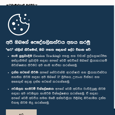
පාර්ලි‌මේන්තුවේ මන්ත්‍රීවරු
මුල් පිටුව
පාර්ලිමේන්තු ජංගම යෙදුම
අපි ඔබගේ පෞද්ගලිකත්වය අගය කරමු
"හරි" ක්ලික් කිරීමෙන්, ඔබ පහත සඳහන් දේට එකඟ වේ:
සැසි ලුහුබැඳීම (Session Tracking):
පහසු සහ වඩාත් පුද්ගලාරෝපිත
අත්දැකීමක් ලබාදීම සඳහා අපගේ වෙබ් අඩවියේ ඔබගේ ක්‍රියාකාරකම්
නිරීක්ෂණය කිරීමට අපි සැසි භාවිතා කරන්නෙමු.
අප හා සම්බන්ධ වී සිටින්න :
දත්ත සටහන් කිරීම:
අපගේ සේවාවන්හි ආරක්ෂාව සහ ක්‍රියාකාරීත්වය
සහතික කිරීම සඳහා අපි ඔබගේ IP ලිපිනය, උපාංග විස්තර සහ
අනෙකුත් අදාළ දත්ත සටහන් කරගන්නෙමු.
සම්මාන
පරිශීලක හැසිරීම් විශ්ලේෂණය:
අපගේ වෙබ් අඩවිය වැඩිදියුණු කිරීම
සඳහා අපි පරිශීලක හැසිරීම විශ්ලේෂණය කරන්නෙමු. ඒ සඳහා
අපගේ වෙබ් අඩවිය සමඟ ඔබේ අන්තර්ක්‍රියා පිළිබඳ නිර්නාමික දත්ත
පෞද්ගලිකත්ව ප්‍රතිපත්තිය
එකතු කිරීම සිදු කරන්නෙමු.
© ශ්‍රී ලංකා පාර්ලි‌මේන්තුව.
හරි