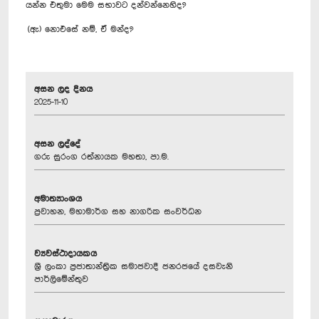
යන්න එතුමා මෙම සභාවට දන්වන්නෙහිද?
(ඇ) නොඑසේ නම්, ඒ මන්ද?
අසන ලද දිනය
2025-11-10
අසන ලද්දේ
ගරු සුරංග රත්නායක මහතා, පා.ම.
අමාත්‍යාංශය
ප්‍රවාහන, මහාමාර්ග සහ නාගරික සංවර්ධන
ව්‍යවස්ථාදායකය
ශ්‍රී ලංකා ප්‍රජාතාන්ත්‍රික සමාජවාදී ජනරජයේ දසවැනි
පාර්ලිමේන්තුව