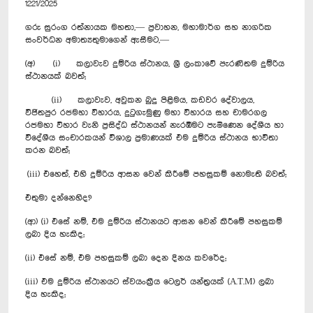
1221/2025
ගරු සුරංග රත්නායක මහතා,— ප්‍රවාහන, මහාමාර්ග සහ නාගරික
සංවර්ධන අමාත්‍යතුමාගෙන් ඇසීමට,—
(අ) (i) කලාවැව දුම්රිය ස්ථානය, ශ්‍රී ලංකාවේ පැරණිතම දුම්රිය
ස්ථානයක් බවත්;
(ii) කලාවැව, අවුකන බුදු පිළිමය, කඩවර දේවාලය,
විජිතපුර රජමහා විහාරය, දුටුගැමුණු මහා විහාරය සහ චාමරගල
රජමහා විහාර වැනි ප්‍රසිද්ධ ස්ථානයන් නැරඹීමට පැමිණෙන දේශීය හා
විදේශීය සංචාරකයන් විශාල ප්‍රමාණයක් එම දුම්රිය ස්ථානය භාවිතා
කරන බවත්;
(iii) එහෙත්, එහි දුම්රිය ආසන වෙන් කිරීමේ පහසුකම් නොමැති බවත්;
එතුමා දන්නෙහිද?
(ආ) (i) එසේ නම්, එම දුම්රිය ස්ථානයට ආසන වෙන් කිරීමේ පහසුකම්
ලබා දිය හැකිද;
(ii) එසේ නම්, එම පහසුකම් ලබා දෙන දිනය කවරේද;
(iii) එම දුම්රිය ස්ථානයට ස්වයංක්‍රීය ටෙලර් යන්ත්‍රයක් (A.T.M) ලබා
දිය හැකිද;