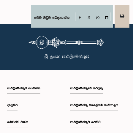
Facebook
මෙම පිටුව බෙදාගන්න
X
WhatsApp
LinkedIn
පාර්ලි‌මේන්තුව නරඹන්න
පාර්ලිමේන්තුවේ කටයුතු
දැනුමට
පාර්ලිමේන්තු මහලේකම් කාර්යාලය
සම්බන්ධ වන්න
පාර්ලිමේන්තුව සජීවීව