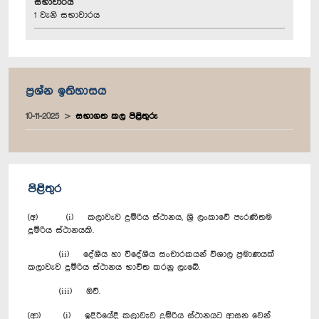
සභාවාරය
1 වැනි සභාවාරය
ප්‍රශ්න ඉතිහාසය
10-11-2025
සභාගත කල පිළිතුරු
පිළිතුර
(අ) (i) කලාවැව දුම්රිය ස්ථානය, ශ්‍රී ලංකාවේ පැරණිතම
දුම්රිය ස්ථානයකි.
(ii) දේශීය හා විදේශීය සංචාරකයන් විශාල ප්‍රමාණයක්
කලාවැව දුම්රිය ස්ථානය භාවිත කරනු ලැබේ.
(iii) ඔව්.
(ආ) (i) ඉදිරියේදී කලාවැව දුම්රිය ස්ථානයට ආසන වෙන්