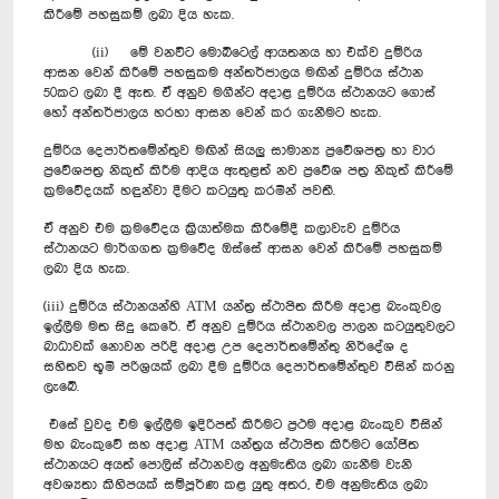
කිරීමේ පහසුකම් ලබා දිය හැක.
(ii) මේ වනවිට මොබිටෙල් ආයතනය හා එක්ව දුම්රිය
ආසන වෙන් කිරීමේ පහසුකම අන්තර්ජාලය මඟින් දුම්රිය ස්ථාන
50කට ලබා දී ඇත. ඒ අනුව මගීන්ට අදාළ දුම්රිය ස්ථානයට ගොස්
හෝ අන්තර්ජාලය හරහා ආසන වෙන් කර ගැනීමට හැක.
දුම්රිය දෙපාර්තමේන්තුව මඟින් සියලු සාමාන්‍ය ප්‍රවේශපත්‍ර හා වාර
ප්‍රවේශපත්‍ර නිකුත් කිරීම ආදිය ඇතුළත් නව ප්‍රවේශ පත්‍ර නිකුත් කිරීමේ
ක්‍රමවේදයක් හඳුන්වා දීමට කටයුතු කරමින් පවතී.
ඒ අනුව එම ක්‍රමවේදය ක්‍රියාත්මක කිරීමේදී කලාවැව දුම්රිය
ස්ථානයට මාර්ගගත ක්‍රමවේද ඔස්සේ ආසන වෙන් කිරීමේ පහසුකම්
ලබා දිය හැක.
(iii) දුම්රිය ස්ථානයන්හි ATM යන්ත්‍ර ස්ථාපිත කිරීම අදාළ බැංකුවල
ඉල්ලීම මත සිදු කෙරේ. ඒ අනුව දුම්රිය ස්ථානවල පාලන කටයුතුවලට
බාධාවක් නොවන පරිදි අදාළ උප දෙපාර්තමේන්තු නිර්දේශ ද
සහිතව භූමි පරිශ්‍රයක් ලබා දීම දුම්රිය දෙපාර්තමේන්තුව විසින් කරනු
ලැබේ.
‍ එසේ වුවද එම ඉල්ලීම ඉදිරිපත් කිරීමට ප්‍රථම අදාළ බැංකුව විසින්
මහ බැංකුවේ සහ අදාළ ATM යන්ත්‍රය ස්ථාපිත කිරීමට යෝජිත
ස්ථානයට අයත් පොලිස් ස්ථානවල අනුමැතිය ලබා ගැනීම වැනි
අවශ්‍යතා කිහිපයක් සම්පූර්ණ කළ යුුතු අතර, එම අනුමැතිය ලබා