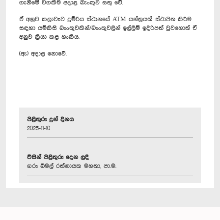
ගැනීමේ වගකීම අදාළ බැංකුව සතු වේ.
ඒ අනුව කලාවැව දුම්රිය ස්ථානයේ ATM යන්ත්‍රයක් ස්ථාපිත කිරීම
සඳහා යම්කිසි බැංකුවකින්/බැංකුවලින් ඉල්ලීම් ඉදිරිපත් වුවහොත් ඒ
අනුව ක්‍රියා කළ හැකිය.
(ඇ) අදාළ නොවේ.
පිළිතුරු දුන් දිනය
2025-11-10
විසින් පිළිතුරු දෙන ලදී
ගරු බිමල් රත්නායක මහතා, පා.ම.