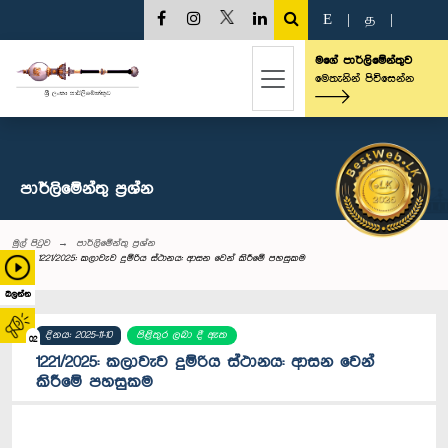
E
|
த
|
මගේ පාර්ලිමේන්තුව
මෙතැනින් පිවිසෙන්න
පාර්ලි‌මේන්තු‌ ප්‍රශ්න
මුල් පිටුව
පාර්ලි‌මේන්තු‌ ප්‍රශ්න
1221/2025: කලාවැව දුම්රිය ස්ථානය: ආසන වෙන් කිරීමේ පහසුකම
බලන්න
දිනය: 2025-11-10
පිළිතුර ලබා දී ඇත
02
1221/2025: කලාවැව දුම්රිය ස්ථානය: ආසන වෙන්
කිරීමේ පහසුකම