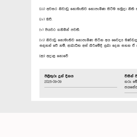
(iii) අවසර නිවාඩු නොමැතිව නොපැමිණ සිටීම හමුදා නීති
(iv) ඔව්.
(v) පියවර ගනිමින් පවතී.
(vi) නිවාඩු නොමැතිව නොපැමිණ සිටින අය වෛද්‍ය මණ්ඩ
සඳහන් වේ නම්, ආබාධිත අස් කිරීමේදී ලබා දෙන සහන ඒ අයට
(ආ) අදාළ නොවේ
පිළිතුරු දුන් දිනය
විසින් 
2025-09-09
ගරු මේජ
ජයසේක