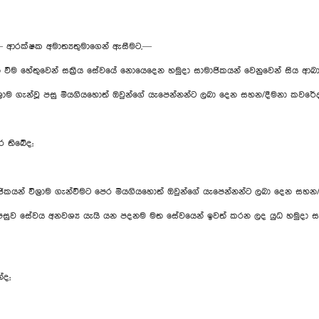
හතා,— ආරක්ෂක අමාත්‍යතුමාගෙන් ඇසීමට,—
ිත වීම හේතුවෙන් සක්‍රිය සේවයේ නොයෙදෙන හමුදා සාමාජිකයන් වෙනුවෙන් සිය 
ශ්‍රාම ගැන්වූ පසු මියගියහොත් ඔවුන්ගේ යැපෙන්නන්ට ලබා දෙන සහන/දීමනා කවරේද
ර තිබේද;
ාමාජිකයන් විශ්‍රාම ගැන්වීමට පෙර මියගියහොත් ඔවුන්ගේ යැපෙන්නන්ට ලබා දෙන සහ
 පසුව සේවය අනවශ්‍ය යැයි යන පදනම මත සේවයෙන් ඉවත් කරන ලද යුධ හමුදා සා
ේද;