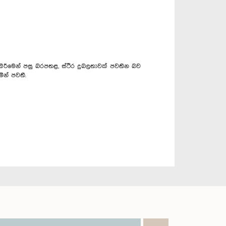
ිරීමෙන් පසු බරපතළ, ස්ථිර දුබලතාවක් පවතින බව
ින් පවතී.