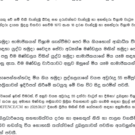
ෙකු වේ නම් එකී වැන්දඹු බිරිඳ සහ දරුවන්හට වැන්දඹු හා අනත්දරු විශ්‍රාම වැට
දරු දායක මුදල එකවර ගෙවීම 1970 අංක 18 දරන වැන්දඹු හා අනත්දරු විශ්‍රාම වැට
 හමුදා සාමාජිකයන් විශ්‍රාම ගැන්වීමට පෙර මිය ගියහොත් ආබාධිත ව
ඳහා යුද්ධ හමුදා වෛද්‍ය සේවා අධ්‍යක්ෂ මණ්ඩලය මඟින් හමුදා ජ්‍
පසු එම මණ්ඩලය විසින් යුද්ධ හමුදා සාමාජිකයාගේ මිය යෑම සඳහා
කරනු ඇත. එම මණ්ඩල වාර්තාවට අනුව ඔහුගේ මිය යෑම සාමාජිකයන
ෙන්නන්හටද මිය ගිය හමුදා පුද්ගලයාගේ වයස අවුරුදු 55 සම්පූර
‍රිකාවක් ඉදිරිපත් කිරීමේ කටයුතු මේ වන විට සිදු කරමින් පවතී.
න් ඉවත් වීමටත්, ඒ අනුව ‍වයස අවුරුදු 55 දක්වා වැටුප් හා දීමනා/ දුබලතා විශ්‍
 කරන ලද අමාත්‍ය මණ්ඩල පත්‍රිකාවට මූලික එකඟතාව ලබා ගැනීම සඳහා මුදල්
EFENCE/CM හා 2025.06.27 දිනැති ලිපිය මඟින් එකී යෝජනාව සඳහා අනුමැතිය
 නිලධාරියෙකු සහභාගිත්වය දරන හා අනෙකුත් නීති හා පාලන වගකී
නිව නඩත්තු විය නොහැකි තත්ත්වයේ දුබලතාවක් පවතින අයවලු
න් පවතී.