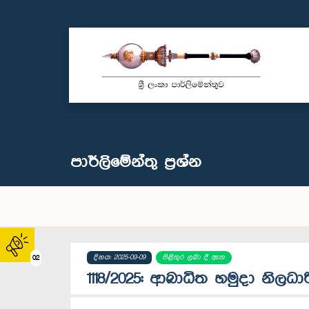
පාර්ලි‌මේන්තු‌ ප්‍රශ්න
දිනය: 2025-09-09
පිළිතුර ලබා දී ඇත
02
1118/2025: ආබාධිත හමුදා නිලධ