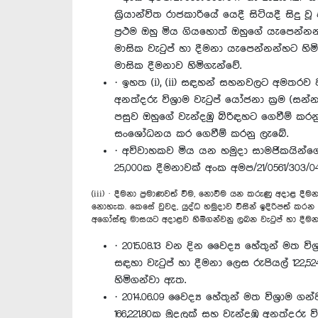
ක්‍රියාන්විත රාජකාරියේ යෙදී සිටියදී සිද
ප්‍රථම ඔහු මිය ගියහොත් ඔහුගේ යැපෙන්න
මාසික වැටුප් හා දීමනා යැපෙන්නන්හට හි
මාසික දීමනාව හිමිගැන්වේ.
· ඉහත (i), (ii) සඳහන් සහනවලට අමතරව වැන
අනත්දරු විශ්‍රාම වැටුප් යෝජනා ක්‍රම (
පසුව ඔහුගේ වැන්දඹු බිරිඳහට ගෙවීම් කරන
සංශෝධනය කර ගෙවීම් කරනු ලැබේ.
· අවිවාහකව මිය යන හමුදා සාමජිකයින්ගේ ද
25,000ක දීමනාවක් අංක අමප/21/0561/303/04
(iii) · දීමනා ප්‍රමාණවත් වීම, නොවීම යන කරුණු අදාළ 
නොහැක. කෙසේ වුවද, යුද්ධ හමුදාව විසින් ඉදිරිපත් කරන
අගෝස්තු මාසයට අදාළව හිමිගන්වනු ලබන වැටුප් හා දීමන
· 2015.08.13 වන දින වෛද්‍ය හේතුන් මත ව
සඳහා වැටුප් හා දීමනා ලෙස රුපියල් 122,52
හිමිගන්වා ඇත.
· 2014.06.09 වෛද්‍ය හේතුන් මත විශ්‍රාම
166,221.80ක මුදලක් සහ වැන්දඹු අනත්දරු වි