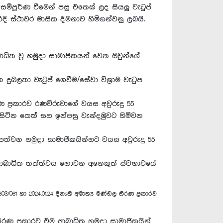
 සම්පූර්ණ වීමෙන් පසු එතෙක් ලද සියලු වැටුප්
දි ස්ථාවර මාසික දීමනාව හිමිගන්වනු ලබයි.
ආබාධිත වූ හමුදා සාමාජිකයන් වෙත ඔවුන්ගේ
 දුබලතා වැටුප් ගෙවීම/සේවා විශ්‍රාම වැටුප
ීරණ ප්‍රකාරව රණවිරුවාගේ වයස අවුරුදු 55
 සිටින තෙක් සහ ඉන්පසු වැන්දඹුවට හිමිවන
යට පත්වන හමුදා සාමාජිකයින්හට වයස අවුරුදු 55
් පූර්ණ ආබාධිත තත්ත්වය නොවන අනෙකුත් ස්වභාවයේ
/061 හා 2024.01.24 දිනැති අමාත්‍ය මණ්ඩල තීරණ ප්‍රකාරව
 තීරණ ප්‍රකාරව එම ආබාධිත හමුදා සාමාජිකයින්