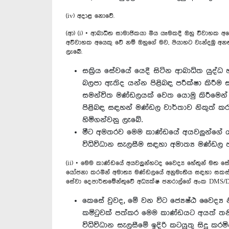
(iv) අදාළ නොවේ.
(ආ) (i) • ආබාධිත සාමාජිකයා මිය යෑමකදී ඔහු විවාහක අය
අවිවාහක අයෙකු වේ නම් ඔහුගේ මව, පියාහට වැන්දඹු අනත්
ලැබේ.
සක්‍රිය සේවයේ යෙදී සිටින ආබාධිත යුද්ධ
බලපා ඇතිද යන්න පිළිබඳ පරීක්ෂා කිරීම ස
සමන්විත මණ්ඩලයක් වෙත යොමු කිරීමෙන් 
පිළිබඳ සඳහන් මණ්ඩල වාර්තාව නිකුත් 
හිමිගන්වනු ලැබේ.
මීට අමතරව මෙම කාණ්ඩයේ අයවලුන්ගේ යැප
විධිවිධාන සැලසීම සඳහා අමාත්‍ය මණ්ඩල පත්
(ii) • මෙම කාණ්ඩයේ අයවලුන්හටද වෛද්‍ය හේතුන් මත සේවයෙ
යෝජනා කරමින් අමාත්‍ය මණ්ඩලයේ අනුමැතිය සඳහා සකස්
සේවා දෙපාර්තමේන්තුවේ අධ්‍යක්ෂ ජනරාල්ගේ අංක DMS/D
කෙසේ වුවද, මේ වන විට ජ්‍යෙෂ්ඨ වෛද්‍ය
කමිටුවක් පත්කර මෙම කාණ්ඩයට අයත් ත
විධිවිධාන සැලසීමේ ඉදිරි කටයුතු සිදු කරමි