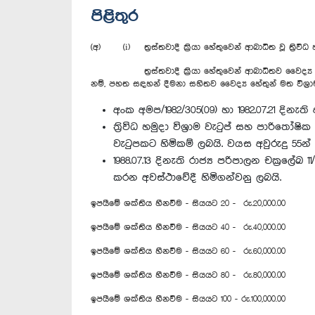
පිළිතුර
(අ) (i) ත්‍රස්තවාදී ක්‍රියා හේතුවෙන් ආබාධිත වූ ත්‍ර
ත්‍රස්තවාදී ක්‍රියා හේතුවෙන් ආබාධිතව වෛද්‍ය මණ්
නම්, පහත සඳහන් දීමනා සහිතව වෛද්‍ය හේතුන් මත විශ්‍ර
අංක අමප/1982/305(09) හා 1982.07.21 දිනැ
ත්‍රිවිධ හමුදා විශ්‍රාම වැටුප් සහ පාරිත
වැටුපකට හිමිකම් ලබයි. වයස අවුරුදු 55න් ප
1988.07.13 දිනැති රාජ්‍ය පරිපාලන චක්‍රල
කරන අවස්ථාවේදී හිමිගන්වනු ලබයි.
ඉපයීමේ ශක්තිය හීනවීම - සියයට 20 - රු.20,000.00
ඉපයීමේ ශක්තිය හීනවීම - සියයට 40 - රු.40,000.00
ඉපයීමේ ශක්තිය හීනවීම - සියයට 60 - රු.60,000.00
ඉපයීමේ ශක්තිය හීනවීම - සියයට 80 - රු.80,000.00
ඉපයීමේ ශක්තිය හීනවීම - සියයට 100 - රු.100,000.00