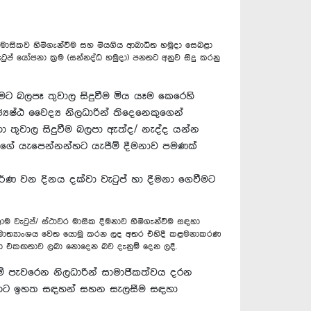
ුප මාසිකව හිමිගැන්වීම සහ මියගිය ආබාධිත හමුදා සෙබළා
ුප් යෝජනා ක්‍රම (සන්නද්ධ හමුදා) පනතට අනුව සිදු කරනු
ීමට බලපෑ තුවාල සිදුවීම මිය යෑම කෙරෙහි
යෙෂ්ඨ වෛද්‍ය නිලධාරින් තිදෙනෙකුගෙන්
 තුවාල සිදුවීම බලපා ඇත්ද/ නැද්ද යන්න
්ගේ යැපෙන්නන්හට යැපීම් දීමනාව පමණක්
්ණ වන දිනය දක්වා වැටුප් හා දීමනා ගෙවීමට
රාම වැටුප්/ ස්ථාවර මාසික දීමනාව හිමිගැන්වීම සඳහා
 අමාත්‍යාංශය වෙත යොමු කරන ලද අතර එහිදී කළමනාකරණ
 හා එකඟතාව ලබා නොදෙන බව දැනුම් දෙන ලදී.
ම් පැවරෙන නිලධාරින් සාමාජිකත්වය දරන
න්හට ඉහත සඳහන් සහන සැලසීම සඳහා