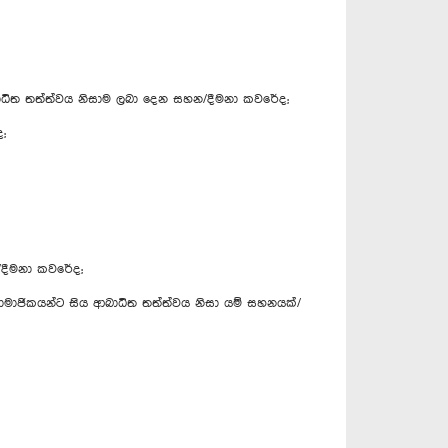
ආබාධිත තත්ත්වය නිසාම ලබා දෙන සහන/දීමනා කවරේද;
;
න/දීමනා කවරේද;
මාජිකයන්ට සිය ආබාධිත තත්ත්වය නිසා යම් සහනයක්/