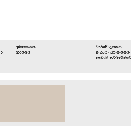
අමාත්‍යාංශය
ව්‍යවස්ථාදායකය
ර්
ආරක්ෂක
ශ්‍රී ලංකා ප්‍රජාතාන්ත
ග
දසවැනි පාර්ලිමේන්තු