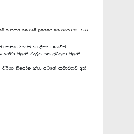
හැකියාව හීන වීමේ ප්‍රතිශතය මත සියයට 20ට වැඩි
වා මාසික වැටුප් හා දීමනා ගෙවීම.
සේවා විශ්‍රාම වැටුප සහ දුබලතා විශ්‍රාම
හමුදා චර්යා නියෝග 12/86 යටතේ ආබාධිතව අස්