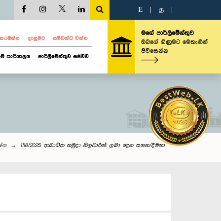
E
|
த
|
මගේ පාර්ලිමේන්තුව
ව නරඹන්න
දැනුමට
සම්බන්ධ වන්න
ඔබගේ ගිණුමට මෙතැනින්
පිවිසෙන්න
ම් කාර්යාලය
පාර්ලිමේන්තුව සජීවීව
රශ්න
1118/2025: ආබාධිත හමුදා නිලධාරින්: ලබා දෙන සහන/දීමනා