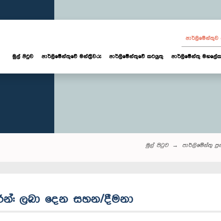
පාර්ලි‌මේන්තු
මුල් පිටුව
පාර්ලි‌මේන්තුවේ මන්ත්‍රීවරු
පාර්ලිමේන්තුවේ කටයුතු
පාර්ලිමේන්තු මහලේක
මුල් පිටුව
පාර්ලි‌මේන්තු‌ ප්‍
ාරින්: ලබා දෙන සහන/දීමනා