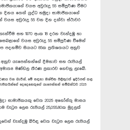
 සාමාජිකයාගේ වයස අවුරුදු 55 සම්පූර්ණ වීමට
වන දිනය තෙක් යුද්ධ හමුදා සාමාජිකයාගේ
ේ වයස අවුරුදු 55 වන දින දක්වා ස්ථාවර
ිගැන්වීම සහ 1970 අංක 18 දරන වැන්දඹු හා
 සෙබළාගේ වයස අවුරුදු 55 සම්පූර්ණ වීමෙන්
ටුප පදනම්ව සියයට 85ක ප්‍රතිශතයට අනුව
රහය අනුව යැපෙන්නන්ගේ දීමනාව සහ රුපියල්
ි අමාත්‍ය මණ්ඩල තීරණ ප්‍රකාරව ගෙවනු ලැබේ.
ණය වන බැවින්, මේ සඳහා නිශ්චිත පිළිතුරක් ඉදිරිපත් කළ
සාමාජිකයින්ගේ දෙදෙනෙකුගේ යැපෙන්නන් සම්බන්ධව 2025
ේ හමුදා සාමාජිකයකු වෙත 2025 අගෝස්තු මාසය
රාම වැටුප ලෙස රුපියල් 25,055.80ක මුදලක්
තුවෙන් වැන්දඹු බිරිඳ වෙත වැටුප ලෙස රුපියල්