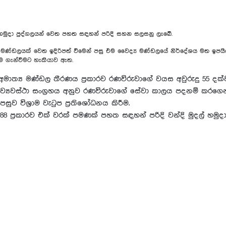
ිවිධ හමුදා පුද්ගලයන් වෙත පහත සඳහන් පරිදි සහන සලසනු ලැබේ.
ඩලයක් වෙත ඉදිරිපත් වීමෙන් පසු එම වෛද්‍ය මණ්ඩලයේ නිර්දේශය මත ඉපයීමේ 
ාම ගැන්වීමට හැකියාව ඇත.
ති අමාත්‍ය මණ්ඩල තීරණය ප්‍රකාරව රණවිරුවාගේ වයස අවුරුදු 55 දක්
ෝෂික ව්‍යවස්ථා සංග්‍රහය අනුව රණවිරුවාගේ සේවා කාලය පදනම් කරගෙන 
සුව විශ්‍රාම වැටුප ප්‍රතිශෝධනය කිරීම.
ේඛ 11/88 ප්‍රකාරව එක් වරක් පමණක් පහත සඳහන් පරිදි වන්දි මුදල් 