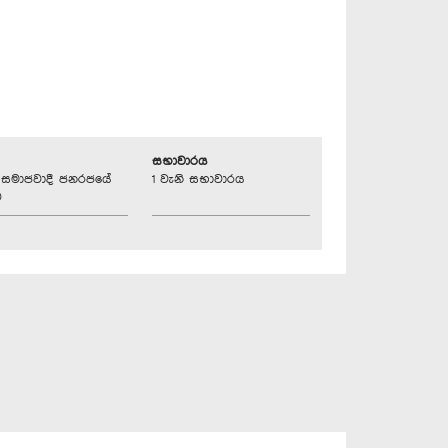
සභාවාරය
්‍රික සමාජවාදී ජනරජයේ
1 වැනි සභාවාරය
ව