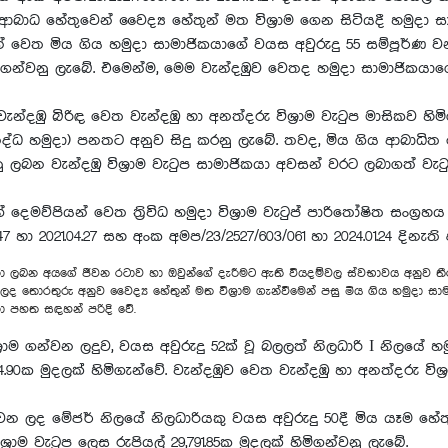
ු වූ ආබාධ හේතුවෙන් වෛද්‍ය හේතුන් මත විශ්‍රාම ගෙන සිටියදී හමුදා
න් වෙත මිය ගිය හමුදා සාමාජිකයාගේ වයස අවුරුදු 55 සම්පූර්ණ 
මිගන්වනු ලැබේ. එමෙන්ම, මෙම වැන්දඹුව වෙතද හමුදා සාමාජිකයාග
්දඹු බිරිඳ වෙත වැන්දඹු හා අනත්දරු විශ්‍රාම වැටුප මාසිකව හිම
සන්නද්ධ හමුදා) පනතට අනුව සිදු කරනු ලැබේ. තවද, මිය ගිය ආබාධිත
ු ලබන වැන්දඹු විශ්‍රාම වැටුප සාමාජිකයා අවසන් වරට ලබාගත් වැ
ෙමව්පියන් වෙත ත්‍රිවිධ හමුදා විශ්‍රාම වැටුප් පාරිතෝෂිත සංග්‍
7 හා 2021.04.27 සහ අංක අමප/23/2527/603/061 හා 2024.01.24 දිනැත
දීමනා ලබන අයගේ ජීවන රටාව හා ඔවුන්ගේ දැරීමට ඇති වියදම්වල ස්වභාවය අනුව තීර
 ලද තොරතුරු අනුව වෛද්‍ය හේතුන් මත විශ්‍රාම ගැන්වීමෙන් පසු මිය ගිය හමුදා 
ා පහත සඳහන් පරිදි වේ.
ිශ්‍රාම ගන්වන ලදුව, වයස අවුරුදු 52ක් වූ බලලත් නිලධාරි I නිලය
4.90ක මුදලක් හිමිගැන්වේ. වැන්දඹුව වෙත වැන්දඹු හා අනත්දරු විශ්‍
 ගන්වන ලද මේජර් නිලයේ නිලධාරියකු වයස අවුරුදු 50දී මිය යෑම හේ
ශ්‍රාම වැටුප ලෙස රුපියල් 29,791.85ක මුදලක් හිමිගන්වනු ලැබේ.