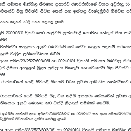
 දිනැති අමාත්‍ය මණ්ඩල තීරණය ප්‍රකාරව රණවිරුවාගේ වයස අවුරුදු 55
වෙනස්ව ඔහු ජීවත්ව සිටින තෙක් සහ ඉන්පසු වැන්දඹුවට හිමිවන පරි
ෙත පහත සඳහන් පරිදි සහන සලසනු ලැබේ.
 අනුව 2009.05.19 දිනට පෙර ඍජුවම ත්‍රස්තවාදී නොවන හේතුන් මත 
වීම.
ෝෂික ව්‍යවස්ථා සංග්‍රහය අනුව රණවිරුවාගේ සේවා කාලය පදනම් කරගෙන
්‍රාම වැටුප ප්‍රතිශෝධනය කිරීම.
ා අංක අමප/23/2527/603/061 හා 2024.01.24 දිනැති අමාත්‍ය මණ්ඩල ත
ටුප් දීමනා ඇතුළත් මූල්‍ය ප්‍රතිලාභ එකතුව නොවෙනස්ව ඔහු ජීවත්ව
යි.
ප්‍රකාරව රාජකාරියේ යෙදී සිටියදී සියයට 100ක පූර්ණ ආබාධිත තත්ත්ව
 ප්‍රකාරව රාජකාරියේ යෙදී සිටියදී සිදු වන හදිසි අනතුරු හේතුවෙන
‍රතිශතය අනුව ගණනය කර වන්දි මුදලක් පමණක් ගෙවීම.
5 ඉක්මවා ඇත්නම් අංක අමප/21/0561/303/047 හා 2021.04.27 සහ අංක අමප/23/2527/603
්දඹුවගේ ජීවිතාන්තය දක්වා ගෙවනු ලැබේ.
 සහ අංක අමප/23/2527/603/061 හා 2024.01.24 දිනැති අමාත්‍ය මණ්ඩල