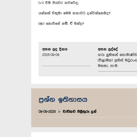
(vi) එම පියවර කවරේද;
යන්නත් එතුමා මෙම සභාවට දන්වන්නෙහිද?
(ඇ) නොඑසේ නම්, ඒ මන්ද?
අසන ලද දිනය
අසන ලද්දේ
2025-09-09
ගරු ලුතිනන් කොමාණ්ඩ
(විශ්‍රාමික) ප්‍රගීත් මධුරං
මහතා, පා.ම.
ප්‍රශ්න ඉතිහාසය
09-09-2025
වාචිකව පිළිතුරු දුන්