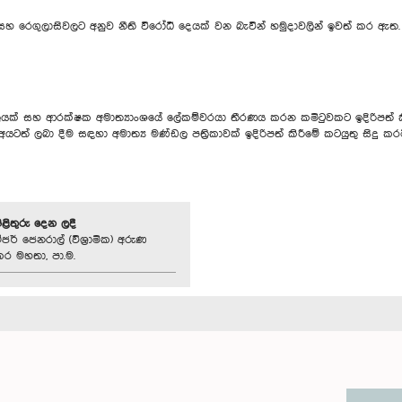
 සහ රෙගුලාසිවලට අනුව නීති විරෝධී දෙයක් වන බැවින් හමුදාවලින් ඉවත් කර ඇත.
ලයක් සහ ආරක්ෂක අමාත්‍යාංශයේ ලේකම්වරයා තීරණය කරන කමිටුවකට ඉදිරිපත් ක
ත් ලබා දීම සඳහා අමාත්‍ය මණ්ඩල පත්‍රිකාවක් ඉදිරිපත් කිරීමේ කටයුතු සිදු කරම
පිළිතුරු දෙන ලදී
ර් ‍ජෙනරාල් (විශ්‍රාමික) අරුණ
ර මහතා, පා.ම.