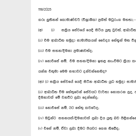
1118/2025
ගරු ලුතිනන් කොමාණ්ඩර් (විශ්‍රාමික) ප්‍රගීත් මධුරංග ම
(අ) (i) සක්‍රිය සේවයේ යෙදී සිටිය යුතු වුවත්, ආබාධ
(ii) එම ආබාධිත හමුදා සාමාජිකයන් වෛද්‍ය හේතූන් මත වි
(iii) එම සහන/දීමනා ප්‍රමාණවත්ද;
(iv) නොඑසේ නම්, එම සහන/දීමනා ඉහළ නැංවීමට ක්‍රියා ක
යන්න එතුමා මෙම සභාවට දන්වන්නෙහිද?
(ආ) (i) සක්‍රිය සේවයේ යෙදී සිටින ආබාධිත යුධ හමුදා ස
(ii) ආබාධිත වීම හේතුවෙන් සේවයට වාර්‌තා නොකරන ලද,
දීමනාවක් මේ වනවිට ලබා දෙන්නේද;
(iii) නො‍එසේ නම්, ඊට හේතු කවරේද;
(iv) ඔවුන්ට සහනයක්/දීමනාවක් ලබා දිය යුතු බව පිළිගන්න
(v) එසේ නම්, ඒවා ලබා දීමට පියවර ගෙන තිබේද;