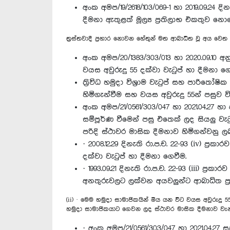
අංක අමප/19/2618/103/069-1 හා 2019.09.24
දීමනා ඇතුළත් මූල්‍ය ප්‍රතිලාභ එකතුව නො
ත්‍රස්තවාදී ප්‍රහාර නොවන හේතුන් මත ආබාධිත වූ අය ව
අංක අමප/20/1383/303/013 හා 2020.09.10
වයස අවුරුදු 55 දක්වා වැටුප් හා දීමනා ගෙ
ත්‍රිවිධ හමුදා විශ්‍රාම වැටුප් සහ පාරිත
හිමිගැන්වීම සහ වයස අවුරුදු 55න් පසුව විශ
අංක අමප/21/0561/303/047 හා 2021.04.27 හ
සම්පූර්ණ වීමෙන් පසු එතෙක් ලද සියලු වැ
පරිදි ස්ථාවර මාසික දීමනාව හිමිගන්වනු ලබ
· 2008.12.29 දිනැති රා.ප.ච. 22-93 (iv) 
දක්වා වැටුප් හා දීමනා ගෙවීම.
· 1993.09.21 දිනැති රා.ප.ච. 22-93 (iii)
අනතුරුවලට ලක්වන අයවලුන්ට ආබාධිත ප්
(ii) · මෙම හමුදා සාමාජිකයින් මිය යන විට වයස අවුරුදු 5
හමුදා සාමාජිකයාට ගෙවන ලද ස්ථාවර මාසික දීමනාව වැන
· අංක අමප/21/0561/303/047 හා 2021.04.27