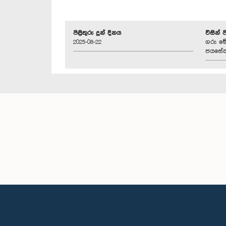
පිළිතුරු දුන් දිනය
විසින් 
2025-08-22
ගරු මේජ
ජයසේක