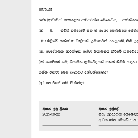
1117/2025
ගරු (ආචාර්ය) කෞෂල්‍යා ආරියරත්න මෙනෙවිය,— ආරක්ෂක අ
(අ) (i) ත්‍රිවිධ හමුදාවේ සහ ශ්‍රී ලංකා පොලිසියේ ස
(ii) ඔවුන්ට සාධාරණ වැටුපක්, ප්‍රමාණවත් පහසුකම්, නිසි ප
(iii) පෞද්ගලික ආරක්ෂක සේවා නියාමනය කිරීමේ ක්‍රමවේද
(iv) නොඑසේ නම්, නියාමන ක්‍රමවේදයක් සකස් කිරීම සඳහා 
යන්න එතුමා මෙම සභාවට දන්වන්නෙහිද?
(ආ) නොඑසේ නම්, ඒ මන්ද?
අසන ලද දිනය
අසන ලද්දේ
2025-08-22
ගරු (ආචාර්ය) කෞෂල්‍ය
ආරියරත්න මෙනවිය, පා.