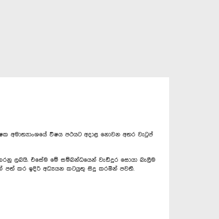
ක අමාත්‍යාංශයේ විෂය පථයට අදාළ නොවන අතර වැටුප්
රනු ලබයි. එසේම මේ සම්බන්ධයෙන් වැඩිදුර සොයා බැලීම
ත් කර ඉදිරි අධ්‍යයන කටයුතු සිදු කරමින් පවතී.