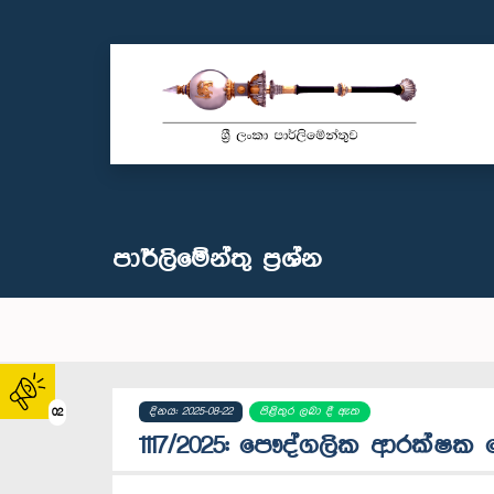
පාර්ලි‌මේන්තු‌ ප්‍රශ්න
දිනය: 2025-08-22
පිළිතුර ලබා දී ඇත
02
1117/2025: පෞද්ගලික ආරක්ෂක