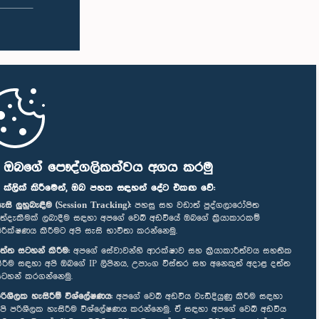
ි ඔබගේ පෞද්ගලිකත්වය අගය කරමු
" ක්ලික් කිරීමෙන්, ඔබ පහත සඳහන් දේට එකඟ වේ:
ැසි ලුහුබැඳීම (Session Tracking):
පහසු සහ වඩාත් පුද්ගලාරෝපිත
ත්දැකීමක් ලබාදීම සඳහා අපගේ වෙබ් අඩවියේ ඔබගේ ක්‍රියාකාරකම්
ිරීක්ෂණය කිරීමට අපි සැසි භාවිතා කරන්නෙමු.
ත්ත සටහන් කිරීම:
අපගේ සේවාවන්හි ආරක්ෂාව සහ ක්‍රියාකාරීත්වය සහතික
ිරීම සඳහා අපි ඔබගේ IP ලිපිනය, උපාංග විස්තර සහ අනෙකුත් අදාළ දත්ත
ටහන් කරගන්නෙමු.
රිශීලක හැසිරීම් විශ්ලේෂණය:
අපගේ වෙබ් අඩවිය වැඩිදියුණු කිරීම සඳහා
පි පරිශීලක හැසිරීම විශ්ලේෂණය කරන්නෙමු. ඒ සඳහා අපගේ වෙබ් අඩවිය