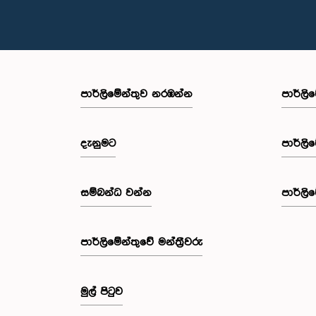
පාර්ලි‌මේන්තුව නරඹන්න
පාර්ලි
දැනුමට
පාර්ලි
සම්බන්ධ වන්න
පාර්ලි
පාර්ලි‌මේන්තුවේ මන්ත්‍රීවරු
මුල් පිටුව