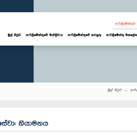
පාර්ලි‌මේන්තු
මුල් පිටුව
පාර්ලි‌මේන්තුවේ මන්ත්‍රීවරු
පාර්ලිමේන්තුවේ කටයුතු
පාර්ලිමේන්තු මහලේක
මුල් පිටුව
පාර්ල
 සේවා: නියාමනය