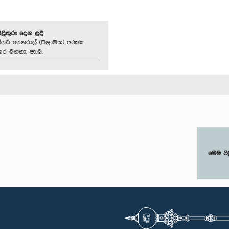
පිළිතුරු දෙන ලදී
ර් ‍ජෙනරාල් (විශ්‍රාමික) අරුණ
ර මහතා, පා.ම.
මෙම පි