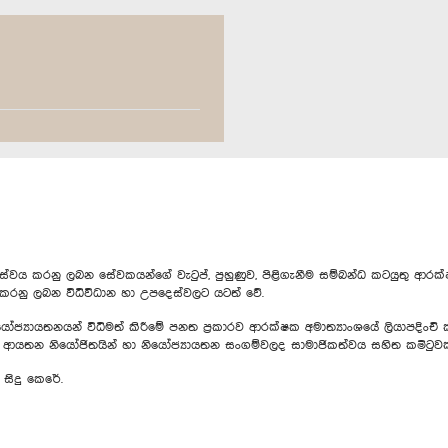
රනු ලබන සේවකයන්ගේ වැටුප්, පුහුණුව, පිළිගැනීම සම්බන්ධ කටයුතු ආරක්ෂ
් කරනු ලබන විධිවිධාන හා උපදෙස්වලට යටත් වේ.
යතනයන් විධිමත් කිරීමේ පනත ප්‍රකාරව ආරක්ෂක අමාත්‍යාංශයේ ලියාපදිංචි ක
ය ආයතන නියෝජිතයින් හා නියෝජ්‍යායතන සංගම්වලද සාමාජිකත්වය සහිත කමිටුවක් ප
 සිදු කෙරේ.