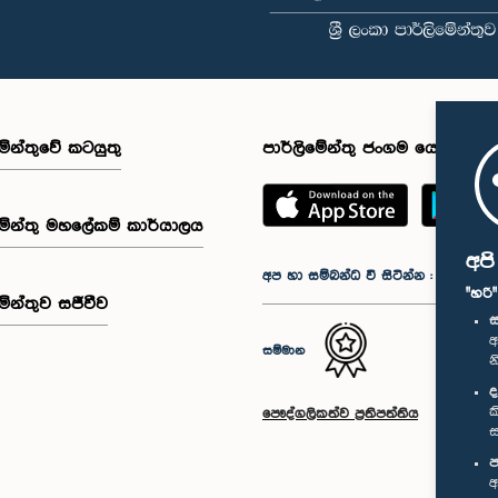
මේන්තුවේ කටයුතු
පාර්ලිමේන්තු ජංගම යෙදුම
මේන්තු මහලේකම් කාර්යාලය
අප
අප හා සම්බන්ධ වී සිටින්න :
"හරි
මේන්තුව සජීවීව
ස
අ
සම්මාන
න
ද
ක
පෞද්ගලිකත්ව ප්‍රතිපත්තිය
ස
ප
අ