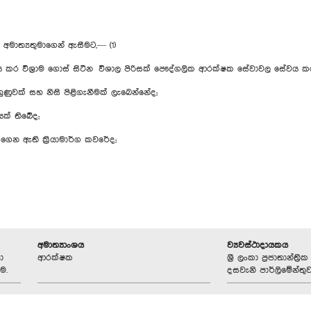
මාත්‍යතුමාගෙන් ඇසීමට,— (1)
ේවය කර විශ්‍රාම ගොස් සිටින විශාල පිරිසක් පෞද්ගලික ආරක්ෂක සේවාවල සේවය 
ුහුණුවක් සහ නිසි පිළිගැනීමක් ලැබෙන්නේද;
යක් තිබේද;
ගෙන ඇති ක්‍රියාමාර්ග කවරේද;
අමාත්‍යාංශය
ව්‍යවස්ථාදායකය
ා
ආරක්ෂක
ශ්‍රී ලංකා ප්‍රජාතාන්ත
ම.
දසවැනි පාර්ලිමේන්තු