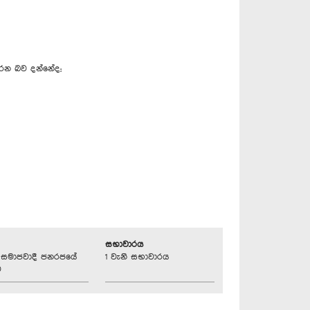
කරන බව දන්නේද;
සභාවාරය
්‍රික සමාජවාදී ජනරජයේ
1 වැනි සභාවාරය
ව