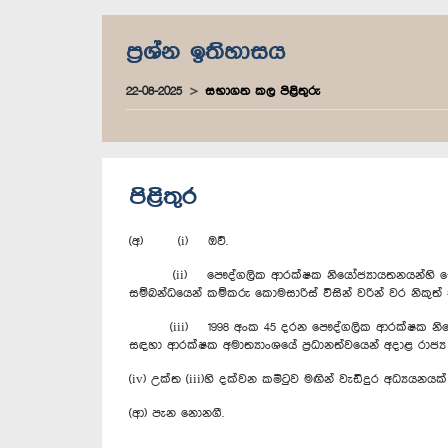
ප්‍රශ්න ඉතිහාසය
22-08-2025
සභාගත කල පිළිතුරු
පිළිතුර
(අ)‍ (i) ඔව්.
(ii) පෞද්ගලික ආරක්ෂක නියෝජ්‍යායතනයන්හි සේවය ක
සම්බන්ධයෙන් කම්කරු කොමසාරිස් විසින් වරින් වර නිකුත
(iii) 1998 අංක 45 දරන පෞද්ගලික ආරක්ෂක නියෝජ්‍යා
සඳහා ආරක්ෂක අමාත්‍යාංශයේ ප්‍රධානත්වයෙන් අදාළ රාජ්‍
(iv) උක්ත (iii)හි දක්වන කමිටුව මඟින් වැඩිදුර අධ්‍යයනයක්
(ආ) පැන නොනගී.