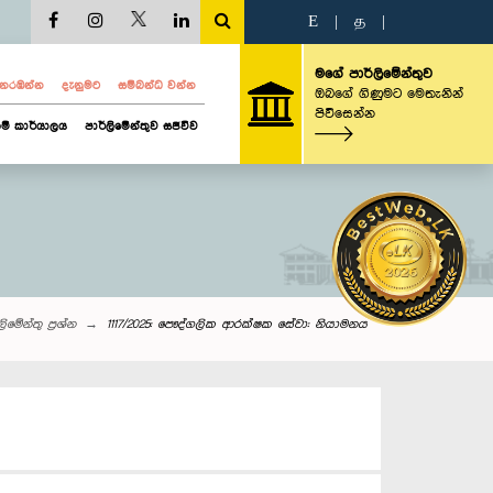
E
|
த
|
මගේ පාර්ලිමේන්තුව
ව නරඹන්න
දැනුමට
සම්බන්ධ වන්න
ඔබගේ ගිණුමට මෙතැනින්
පිවිසෙන්න
ම් කාර්යාලය
පාර්ලිමේන්තුව සජීවීව
ි‌මේන්තු‌ ප්‍රශ්න
1117/2025: පෞද්ගලික ආරක්ෂක සේවා: නියාමනය