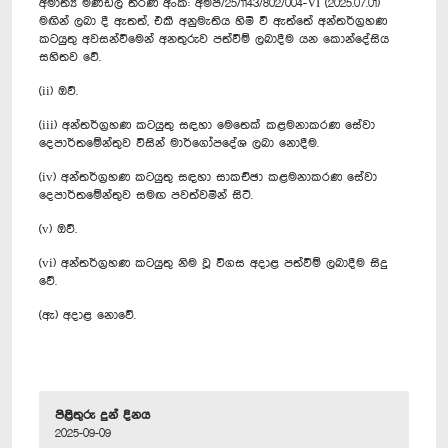
අමාත්‍ය මණ්ඩල තීරණ අංක: අමප/25/1143/802/004-VI (2025.07.01)
මඟින් ලබා දී ඇතත්, එකී අනුමැතිය හිමි වී ඇත්තේ අන්තර්ග්‍රහණ
කටයුතු අවසන්වීමෙන් අනතුරුව පත්වීම් ලබාදීම යන කොන්දේසිය
සහිතව වේ.
(ii) ඔව්.
(iii) අන්තර්ග්‍රහණ කටයුතු සඳහා මෙතෙක් කළමනාකරණ සේවා
දෙපාර්තමේන්තුව විසින් මාර්ගෝපදේශ ලබා නොදීම.
(iv) අන්තර්ග්‍රහණ කටයුතු සඳහා සාකච්ඡා කළමනාකරණ සේවා
දෙපාර්තමේන්තුව සමඟ පවත්වමින් සිටී.
(v) ඔව්.
(vi) අන්තර්ග්‍රහණ කටයුතු නිම වූ විගස අදාළ පත්වීම් ලබාදීම සිදු
වේ.
(ඇ) අදාළ නොවේ.
පිළිතුරු දුන් දිනය
2025-09-09