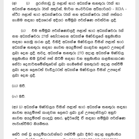
(අ) (i) පුරප්පාඩු වූ පළාත් භාර අධ්‍යක්ෂ තනතුරු 05ක් හා
අධ්‍යක්ෂ තනතුරු 35ක් අතුරින්, මාර්ග සංවර්ධන අධිකාරියට - RDA -
ස්ථිර පළාත් භාර අධ්‍යක්ෂවරු 05ක් සහ අධ්‍යක්ෂවරු 28ක් පත්කර
ගැනීම සඳහා අදියරෙන් අදියර සම්මුඛ පරීක්ෂණ පවත්වන ලදී.
(ii) එම සම්මුඛ පරීක්ෂණවලදී පළාත් භාර අධ්‍යක්ෂවරු 5ක්
සහ අධ්‍යක්ෂවරු 27ක් තෝරාගෙන අධ්‍යක්ෂ මණ්ඩලයේ අනුමැතිය
සඳහා යොමු කරන ලදී. එහිදී අධ්‍යක්ෂ මණ්ඩලය විසින් පළාත් භාර
අධ්‍යක්ෂ තනතුරු සඳහා නැවත අයදුම්පත් කැඳවන ලෙසට උපදෙස්
ලබා දෙන ලදී. තවද, අධ්‍යක්ෂ තනතුරු 27ට අදාළ අධ්‍යක්ෂ මණ්ඩල
අනුමැතිය හිමි වූවත් පත් කිරීම් සඳහා වන අනුමැතිය කළමනාකරණ
සේවා දෙපාර්තමේන්තුවෙන් ලබා ගැනීමෙන් අනතුරුව අදාළ පත්වීම්
ලබා දෙන ලෙසටත් වැඩිදුරටත් අධ්‍යක්ෂ මණ්ඩලය විසින් උපදෙස්
ලබා දෙන ලදී.
(iii) ඔව්.
(iv) ඔව්.
(ආ) (i) අධ්‍යක්ෂ මණ්ඩලය විසින් පළාත් භාර අධ්‍යක්ෂ තනතුරු සඳහා
නැවත අයදුම්පත් කැඳවන ලෙසට ලබා දුන් උපදෙස්වලට අනුව
නැවත අයදුම්පත් කැඳවූ අතර, ඉදිරියේදී ඒ සඳහා සම්මුඛ පරීක්ෂණ
පැවැත්වීමට නියමිතය.
තේරී පත් වූ අයදුම්කරුවන්හට පත්වීම් ලබා දීමට අදාළ අනුමැතිය