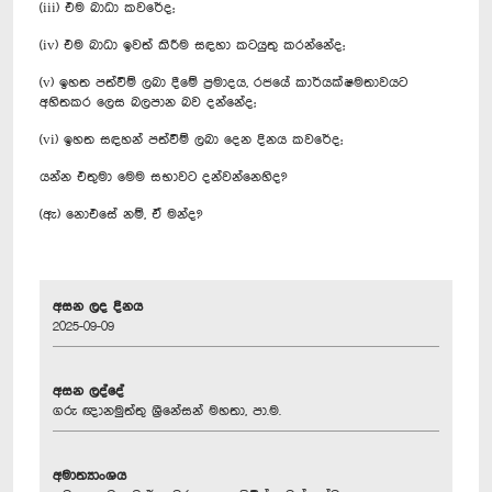
(iii) එම බාධා කවරේද;
(iv) එම බාධා ඉවත් කිරීම සඳහා කටයුතු කරන්නේද;
(v) ඉහත පත්වීම් ලබා දීමේ ප්‍රමාදය, රජයේ කාර්යක්ෂමතාවයට
අහිතකර ලෙස බලපාන බව දන්නේද;
(vi) ඉහත සඳහන් පත්වීම් ලබා දෙන දිනය කවරේද;
යන්න එතුමා මෙම සභාවට දන්වන්නෙහිද?
(ඇ) නොඑසේ නම්, ඒ මන්ද?
අසන ලද දිනය
2025-09-09
අසන ලද්දේ
ගරු ඥානමුත්තු ශ්‍රීනේසන් මහතා, පා.ම.
අමාත්‍යාංශය