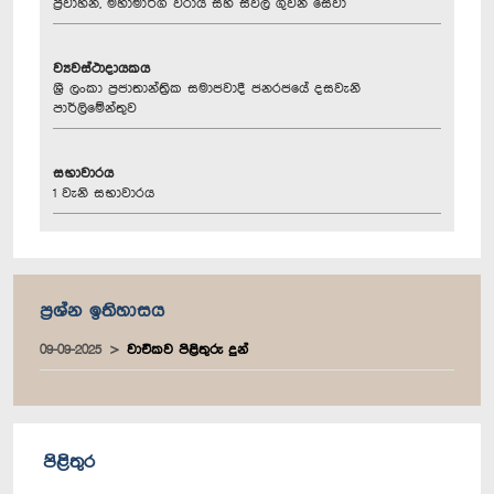
ප්‍රවාහන, මහාමාර්ග වරාය සහ සිවිල් ගුවන් සේවා
ව්‍යවස්ථාදායකය
ශ්‍රී ලංකා ප්‍රජාතාන්ත්‍රික සමාජවාදී ජනරජයේ දසවැනි
පාර්ලිමේන්තුව
සභාවාරය
1 වැනි සභාවාරය
ප්‍රශ්න ඉතිහාසය
09-09-2025
වාචිකව පිළිතුරු දුන්
පිළිතුර