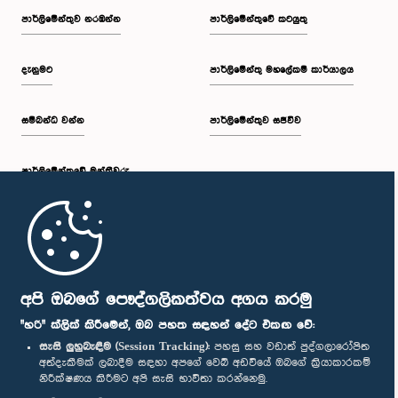
පාර්ලි‌මේන්තුව නරඹන්න
පාර්ලිමේන්තුවේ කටයුතු
දැනුමට
පාර්ලිමේන්තු මහලේකම් කාර්යාලය
සම්බන්ධ වන්න
පාර්ලිමේන්තුව සජීවීව
පාර්ලි‌මේන්තුවේ මන්ත්‍රීවරු
මුල් පිටුව
පාර්ලිමේන්තු ජංගම යෙදුම
අපි ඔබගේ පෞද්ගලිකත්වය අගය කරමු
"හරි" ක්ලික් කිරීමෙන්, ඔබ පහත සඳහන් දේට එකඟ වේ:
සැසි ලුහුබැඳීම (Session Tracking):
පහසු සහ වඩාත් පුද්ගලාරෝපිත
අත්දැකීමක් ලබාදීම සඳහා අපගේ වෙබ් අඩවියේ ඔබගේ ක්‍රියාකාරකම්
නිරීක්ෂණය කිරීමට අපි සැසි භාවිතා කරන්නෙමු.
අප හා සම්බන්ධ වී සිටින්න :