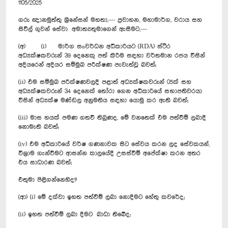
1105/2025
ගරු ඥානමුත්තු ශ්‍රීනේසන් මහතා,— ප්‍රවාහන, මහාමාර්ග, වරාය සහ
සිවිල් ගුවන් සේවා අමාත්‍යතුමාගෙන් ඇසීමට,—
(අ) (i) මාර්ග සංවර්ධන අධිකාරියට (RDA) ස්ථිර
අධ්‍යක්ෂකවරුන් 39 දෙනෙකු පත් කිරීම සඳහා වර්තමාන රජය විසින්
අදියරෙන් අදියර සම්මුඛ පරීක්ෂණ පැවැත්වූ බවත්;
(ii) එම සම්මුඛ පරීක්ෂණවලදී පළාත් අධ්‍යක්ෂකවරුන් 05ක් සහ
අධ්‍යක්ෂකවරුන් 34 දෙනෙක් තෝරා ගෙන අධිකාරියේ සභාපතිවරයා
විසින් අධ්‍යක්ෂ මණ්ඩල අනුමතිය සඳහා යොමු කර ඇති බවත්;
(iii) මාස හයක් පමණ ගතවී තිබුණද, මේ වනතෙක් එම පත්වීම් ලබාදී
නොමැති බවත්;
(iv) එම අධිකාරියේ වර්ෂ ගණනාවක සිට සේවය කරන ලද සේවකයන්,
විශ්‍රාම ගැන්වීමට ආසන්න කාලයේදී උසස්වීම් අපේක්ෂා කරන අතර
එය සාධාරණ බවත්;
එතුමා පිළිගන්නෙහිද?
(ආ) (i) මේ දක්වා ඉහත පත්වීම් ලබා නොදීමට හේතු කවරේද;
(ii) ඉහත පත්වීම් ලබා දීමට බාධා තිබේද;