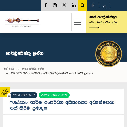
E
|
த
|
මගේ පාර්ලිමේන්තුව
මෙතැනින් පිවිසෙන්න
පාර්ලි‌මේන්තු‌ ප්‍රශ්න
මුල් පිටුව
පාර්ලි‌මේන්තු‌ ප්‍රශ්න
1105/2025: මාර්ග සංවර්ධන අධිකාරියට අධ්‍යක්ෂවරු පත් කිරීම: ප්‍රමාදය
දිනය: 2025-09-09
පිළිතුර ලබා දී ඇත
02
1105/2025: මාර්ග සංවර්ධන අධිකාරියට අධ්‍යක්ෂවරු
පත් කිරීම: ප්‍රමාදය