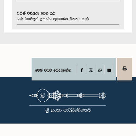
විසින් පිළිතුරු දෙන ලදී
ගරු (වෛද්‍ය) ප්‍රසන්න ගුණසේන මහතා, පා.ම.
Facebook
මෙම පිටුව බෙදාගන්න
X
WhatsApp
LinkedIn