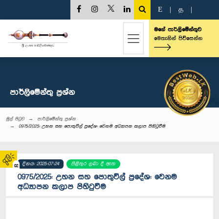
E
|
த
|
මගේ පාර්ලිමේන්තුව
මෙතැනින් පිවිසෙන්න
පාර්ලි‌මේන්තු‌ ප්‍රශ්න
මුල් පිටුව
පාර්ලි‌මේන්තු‌ ප්‍රශ්න
0975/2025: උහන සහ පොතුවිල් ප්‍රදේශ: වෙනම අධ්‍යාපන කලාප පිහිටුවීම
දිනය: 2025-07-24
පිළිතුර ලබා දී ඇත
02
0975/2025: උහන සහ පොතුවිල් ප්‍රදේශ: වෙනම
අධ්‍යාපන කලාප පිහිටුවීම