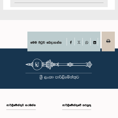
Facebook
මෙම පිටුව බෙදාගන්න
X
WhatsApp
LinkedIn
පාර්ලි‌මේන්තුව නරඹන්න
පාර්ලිමේන්තුවේ කටයුතු