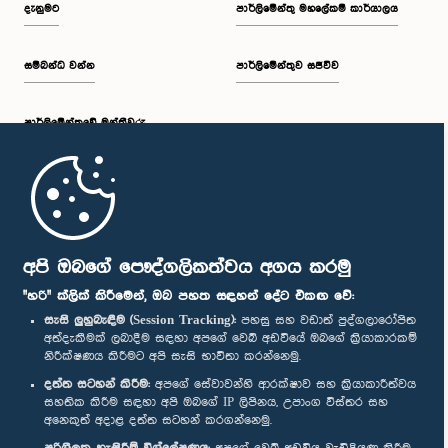
දැනුමට
පාර්ලිමේන්තු මහලේකම් කාර්යාලය
සම්බන්ධ වන්න
පාර්ලිමේන්තුව සජීවීව
පාර්ලි‌මේන්තුවේ මන්ත්‍රීවරු
මුල් පිටුව
පාර්ලිමේන්තු ජංගම යෙදුම
අපි ඔබගේ පෞද්ගලිකත්වය අගය කරමු
"හරි" ක්ලික් කිරීමෙන්, ඔබ පහත සඳහන් දේට එකඟ වේ:
සැසි ලුහුබැඳීම (Session Tracking):
පහසු සහ වඩාත් පුද්ගලාරෝපිත
අත්දැකීමක් ලබාදීම සඳහා අපගේ වෙබ් අඩවියේ ඔබගේ ක්‍රියාකාරකම්
නිරීක්ෂණය කිරීමට අපි සැසි භාවිතා කරන්නෙමු.
අප හා සම්බන්ධ වී සිටින්න :
දත්ත සටහන් කිරීම:
අපගේ සේවාවන්හි ආරක්ෂාව සහ ක්‍රියාකාරීත්වය
සහතික කිරීම සඳහා අපි ඔබගේ IP ලිපිනය, උපාංග විස්තර සහ
අනෙකුත් අදාළ දත්ත සටහන් කරගන්නෙමු.
සම්මාන