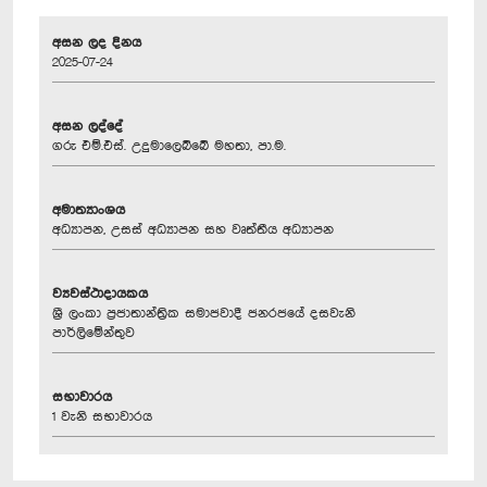
අසන ලද දිනය
2025-07-24
අසන ලද්දේ
ගරු එම්.එස්. උදුමාලෙබ්බේ මහතා, පා.ම.
අමාත්‍යාංශය
අධ්‍යාපන, උසස් අධ්‍යාපන සහ වෘත්තීය අධ්‍යාපන
ව්‍යවස්ථාදායකය
ශ්‍රී ලංකා ප්‍රජාතාන්ත්‍රික සමාජවාදී ජනරජයේ දසවැනි
පාර්ලිමේන්තුව
සභාවාරය
1 වැනි සභාවාරය