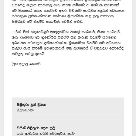
වසරේදී කලාප කාර්යාල වැඩි කිරීම සම්බන්ධව නිශ්චිත තීරණයක්
මේ වනතෙක් ගෙන නොමැති අතර, වඩාත්ම සාධනීය අයුරින් අධ්‍යාපන
පරිපාලන ප්‍රතිසංස්කරණ යෝජනා ක්‍රියාත්මක කළ යුතු ආකාරය
පිළිබඳව මේ වනවිට සාකච්ඡා වෙමින් පවතී.
· එක් එක් කලාපවලට ඇතුළත්වන පාසල් සංඛ්‍යාව, ශිෂ්‍ය සංඛ්‍යාව,
ගුරු සංඛ්‍යාව හා භූගෝලීය පිහිටීම යන කරුණු පදනම් කරගෙන
අධ්‍යාපන පරිපාලන ප්‍රතිසංස්කරණ ක්‍රියාත්මක වනවිට නව අධ්‍යාපන
කලාප ඇති කිරීමේ අවශ්‍යතාවක් මතු වුවහොත් ඒ පිළිබඳව ඉදිරියේදී
කටයුතු කරනු ලැබේ.
(ඇ) අදාළ නොවේ.
පිළිතුරු දුන් දිනය
2025-07-24
විසින් පිළිතුරු දෙන ලදී
ගරු ආචාර්ය හරිනි අමරසූරිය, පා.ම.