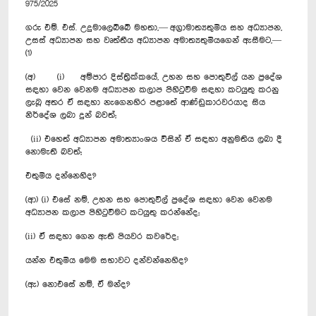
975/2025
ගරු එම්. එස්. උදුමාලෙබ්බේ මහතා,— අග්‍රාමාත්‍යතුමිය සහ අධ්‍යාපන,
උසස් අධ්‍යාපන සහ වෘත්තීය අධ්‍යාපන අමාත්‍යතුමියගෙන් ඇසීමට,—
(1)
(අ) (i) අම්පාර දිස්ත්‍රික්කයේ, උහන සහ පොතුවිල් යන ප්‍රදේශ
සඳහා වෙන වෙනම අධ්‍යාපන කලාප පිහිටුවීම සඳහා කටයුතු කරනු
ලැබූ අතර ඒ සඳහා නැගෙනහිර පළාතේ ආණ්ඩුකාරවරයාද සිය
නිර්දේශ ලබා දුන් බවත්;
(ii) එහෙත් අධ්‍යාපන අමාත්‍යාංශය විසින් ඒ සඳහා අනුමතිය ලබා දී
නොමැති බවත්;
එතුමිය දන්නෙහිද?
(ආ) (i) එසේ නම්, උහන සහ පොතුවිල් ප්‍රදේශ සඳහා වෙන වෙනම
අධ්‍යාපන කලාප පිහිටුවීමට කටයුතු කරන්නේද;
(ii) ඒ සඳහා ගෙන ඇති පියවර කවරේද;
යන්න එතුමිය මෙම සභාවට දන්වන්නෙහිද?
(ඇ) නොඑසේ නම්, ඒ මන්ද?