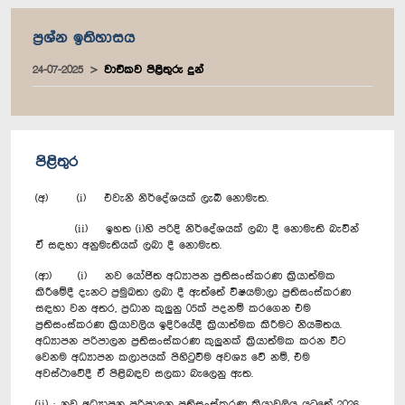
ප්‍රශ්න ඉතිහාසය
24-07-2025
වාචිකව පිළිතුරු දුන්
පිළිතුර
(අ) (i) එවැනි නිර්දේශයක් ලැබී නොමැත.
(ii) ඉහත (i)හි පරිදි නිර්දේශයක් ලබා දී නොමැති බැවින්
ඒ සඳහා අනුමැතියක් ලබා දී නොමැත.
(ආ) (i) නව යෝජිත අධ්‍යාපන ප්‍රතිසංස්කරණ ක්‍රියාත්මක
කිරීමේදී දැනට ප්‍රමුඛතා ලබා දී ඇත්තේ විෂයමාලා ප්‍රතිසංස්කරණ
සඳහා වන අතර, ප්‍රධාන කුලුනු 05ක් පදනම් කරගෙන එම
ප්‍රතිසංස්කරණ ක්‍රියාවලිය ඉදිරියේදී ක්‍රියාත්මක කිරීමට නියමිතය.
අධ්‍යාපන පරිපාලන ප්‍රතිසංස්කරණ කුලුනක් ක්‍රියාත්මක කරන විට
වෙනම අධ්‍යාපන කලාපයක් පිහිටුවීම අවශ්‍ය වේ නම්, එම
අවස්ථාවේදී ඒ පිළිබඳව සලකා බැලෙනු ඇත.
(ii) · නව අධ්‍යාපන පරිපාලන ප්‍රතිසංස්කරණ ක්‍රියාවලිය යටතේ 2026