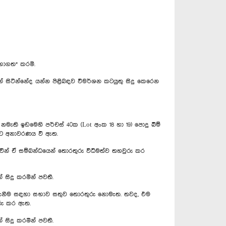
භාගත* කරමි.
න්නේද යන්න පිළිබඳව විමර්ශන කටයුතු සිදු කෙරෙන
මැති ඉඩමෙහි පර්චස් 40ක (Lot අංක 18 හා 19) පොදු බිම්
බවට අනාවරණය වී ඇත.
ින් ඒ සම්බන්ධයෙන් තොරතුරු විධිමත්ව තහවුරු කර
 සිදු කරමින් පවතී.
කර ගැනීම සඳහා සභාව සතුව තොරතුරු නොමැත. තවද, එම
ුරු කර ඇත.
 සිදු කරමින් පවතී.