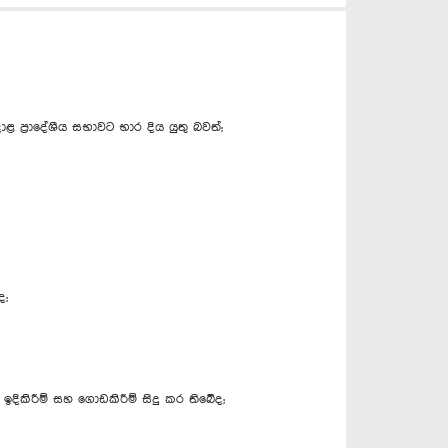
ප්‍රාදේශීය සභාවට භාර දිය යුතු බවත්;
ද;
දිකිරීම් සහ ගොඩකිරීම් සිදු කර තිබේද;