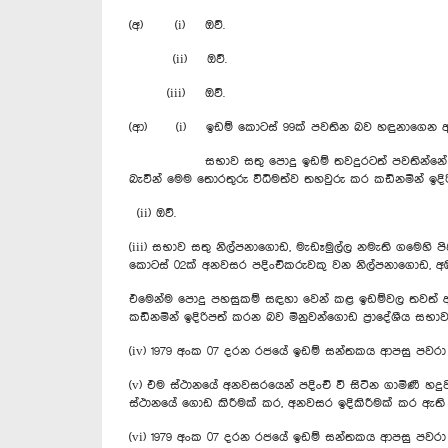
(අ) (i) ඔව්.
(ii) ඔව්.
‍(iii) ඔව්.
(ආ) (i) ඉඩම් කොටස් 99ක් පවතින බව හඳුනාගෙන ඇති 
සභාව සතු පොදු ඉඩම් තවදුරටත් පවතින්නේ ද යන්න 
බැවින් මෙම තොරතුරු විධිමත්ව තහවුරු කර කඩිනමින් ඉදි
(ii) ඔව්.
(iii) සභාව සතු නිල්පනාගොඩ, මැඩෑමුල්ල නමැති ගමෙහි ප
කොටස් 02ක් අනවසර පදිංචිකරුවකු වන නිල්පනාගොඩ, අඹ ස
එමෙන්ම පොදු පහසුකම් සඳහා වෙන් කළ ඉඩම්වල තවත් අනව
කඩිනමින් ඉදිරිපත් කරන බව මිනුවන්ගොඩ ප්‍රාදේශීය සභාව
(iv) 1979 අංක 07 දරන රජයේ ඉඩම් සන්තකය ආපසු පවරා ගැන
(v) එම ස්ථානයේ අනවසරයෙන් පදිංචි වී සිටින ගාමිණී 
ස්ථානයේ ගොඩ කිරීමක් කර, අනවසර ඉදිකිරීමක් කර ඇති
(vi) 1979 අංක 07 දරන රජයේ ඉඩම් සන්තකය ආපසු පවරා ගැන