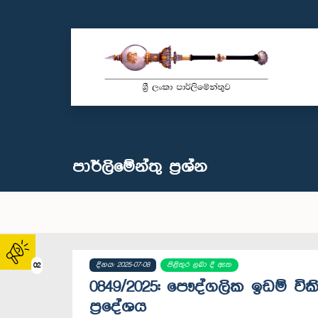
පාර්ලි‌මේන්තු‌ ප්‍රශ්න
දිනය: 2025-07-08
පිළිතුර ලබා දී ඇත
02
0849/2025: පෞද්ගලික ඉඩම් වි
ප්‍රදේශය