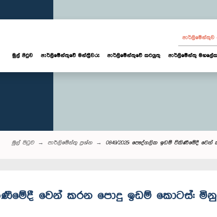
පාර්ලි‌මේන්තු
මුල් පිටුව
පාර්ලි‌මේන්තුවේ මන්ත්‍රීවරු
පාර්ලිමේන්තුවේ කටයුතු
පාර්ලිමේන්තු මහලේක
මුල් පිටුව
පාර්ලි‌මේන්තු‌ ප්‍රශ්න
0849/2025: පෞද්ගලික ඉඩම් විකිණීමේදී වෙන්
කිණීමේදී වෙන් කරන පොදු ඉඩම් ‍කොටස්: මින