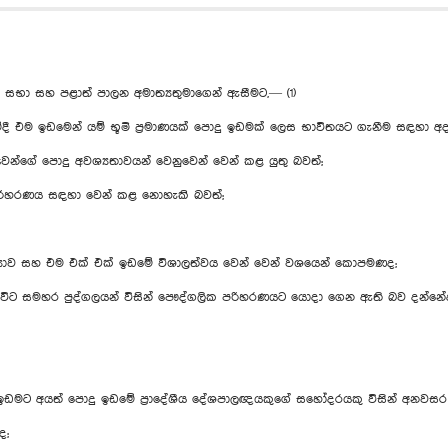
 සභා සහ පළාත් පාලන අමාත්‍යතුමාගෙන් ඇසීමට,— (1)
ම ඉඩමෙන් යම් භූමි ප්‍රමාණයක් පොදු ඉඩමක් ලෙස භාවිතයට ගැනීම සඳහා අදාළ 
කරුවන්ගේ පොදු අවශ්‍යතාවයන් වෙනුවෙන් වෙන් කළ යුතු බවත්;
ක පරිහරණය සඳහා වෙන් කළ නොහැකි බවත්;
සංඛ්‍යාව සහ එම එක් එක් ඉඩමේ විශාලත්වය වෙන් වෙන් වශයෙන් කොපමණද;
 වනවිට සමහර පුද්ගලයන් විසින් පෞද්ගලික පරිහරණයට යොදා ගෙන ඇති බව දන්නේ
’ ඉඩමට අයත් පොදු ඉඩමේ ප්‍රාදේශීය දේශපාලඥයකුගේ සහෝදරයකු විසින් අනවසර ඉ
ද;