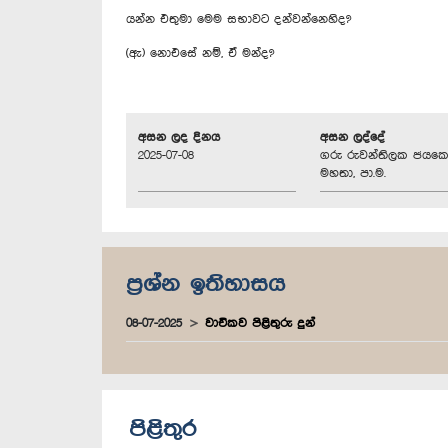
යන්න එතුමා මෙම සභාවට දන්වන්නෙහිද?
(ඇ) නොඑසේ නම්, ඒ මන්ද?
අසන ලද දිනය
අසන ලද්දේ
2025-07-08
ගරු රුවන්තිලක ජයක
මහතා, පා.ම.
ප්‍රශ්න ඉතිහාසය
08-07-2025
වාචිකව පිළිතුරු දුන්
පිළිතුර