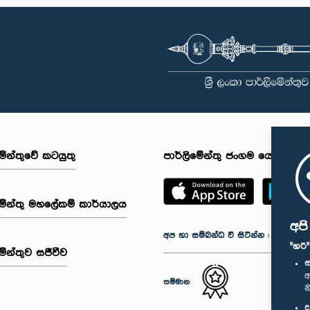
මේන්තුවේ කටයුතු
පාර්ලිමේන්තු ජංගම යෙදුම
මේන්තු මහලේකම් කාර්යාලය
අප
අප හා සම්බන්ධ වී සිටින්න :
"හරි
මේන්තුව සජීවීව
ස
අ
සම්මාන
න
ද