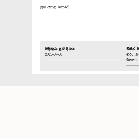
(ඇ) අදාළ නොවේ.
පිළිතුරු දුන් දිනය
විසින් 
2025-07-08
ගරු (ම
මහතා, 