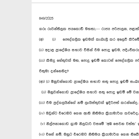
849/2025
ගරු රුවන්තිලක ජයකොඩි මහතා,— රාජ්‍ය පරිපාලන, පළාත්
(අ) (i) පෞද්ගලික ඉඩමක් කැබැලි කර අලෙවි කිරීමේදී එ
(ii) අදාළ ප්‍රාදේශීය සභාව විසින් එම පොදු ඉඩම, පදිංචි
‍(iii) කිසිදු හේතුවක් මත, පොදු ඉඩම් කොටස් පෞද්ගලි
එතුමා දන්නෙහිද?
(ආ) (i) මිනුවන්ගොඩ ප්‍රාදේශීය සභාව සතු පොදු ඉඩම් 
(ii) මිනුවන්ගොඩ ප්‍රාදේශීය සභාව සතු පොදු ඉඩම් මේ
(iii) එම පුද්ගලයින්ගේ නම් ලැයිස්තුවක් ඉදිරිපත් කරන්නේද;
(iv) ඔවුන්ට එරෙහිව ගෙන ඇති නීතිමය ක්‍රියාමාර්ග කවරේද;
‍ (v) නිල්පනාගොඩ ග්‍රාම නිලධාරි වසමේ ‘අඹ සෙවන වත්ත
(vi) එසේ නම්, ඔහුට එරෙහිව නීතිමය ක්‍රියාමාර්ග ගෙන තිබේ