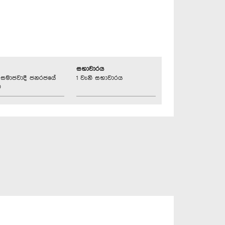
සභාවාරය
්‍රික සමාජවාදී ජනරජයේ
1 වැනි සභාවාරය
ව