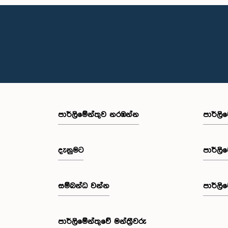
පාර්ලි‌මේන්තුව නරඹන්න
පාර්ලි
දැනුමට
පාර්ලි
සම්බන්ධ වන්න
පාර්ලි
පාර්ලි‌මේන්තුවේ මන්ත්‍රීවරු