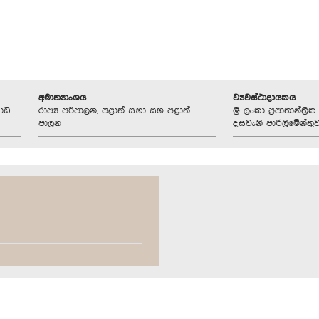
අමාත්‍යාංශය
ව්‍යවස්ථාදායකය
ොඩි
රාජ්‍ය පරිපාලන, පළාත් සභා සහ පළාත්
ශ්‍රී ලංකා ප්‍රජාතාන්ත
පාලන
දසවැනි පාර්ලිමේන්තු