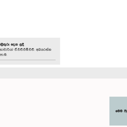
පිළිතුරු දෙන ලදී
හාචාර්ය) ඒ.එච්.එම්.එච්. අබයරත්න
පා.ම.
මෙම පි