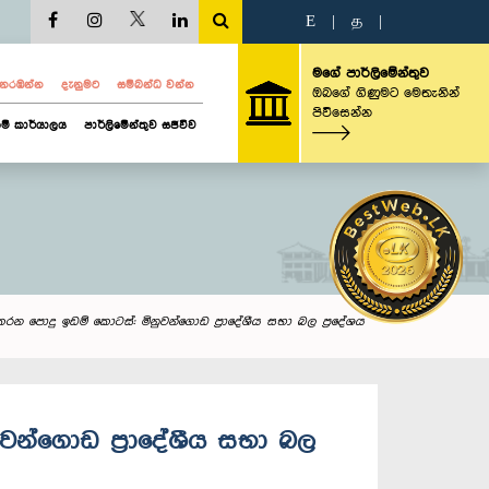
E
|
த
|
මගේ පාර්ලිමේන්තුව
ව නරඹන්න
දැනුමට
සම්බන්ධ වන්න
ඔබගේ ගිණුමට මෙතැනින්
පිවිසෙන්න
ම් කාර්යාලය
පාර්ලිමේන්තුව සජීවීව
 කරන පොදු ඉඩම් ‍කොටස්: මිනුවන්ගොඩ ප්‍රාදේශීය සභා බල ප්‍රදේශය
ුවන්ගොඩ ප්‍රාදේශීය සභා බල