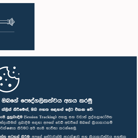
ි ඔබගේ පෞද්ගලිකත්වය අගය කරමු
" ක්ලික් කිරීමෙන්, ඔබ පහත සඳහන් දේට එකඟ වේ:
ැසි ලුහුබැඳීම (Session Tracking):
පහසු සහ වඩාත් පුද්ගලාරෝපිත
ත්දැකීමක් ලබාදීම සඳහා අපගේ වෙබ් අඩවියේ ඔබගේ ක්‍රියාකාරකම්
ිරීක්ෂණය කිරීමට අපි සැසි භාවිතා කරන්නෙමු.
ත්ත සටහන් කිරීම:
අපගේ සේවාවන්හි ආරක්ෂාව සහ ක්‍රියාකාරීත්වය සහතික