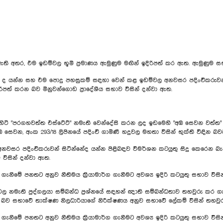
අතර, එම ඉඩම්වල භූමි ප්‍රමාණය ඇමුණුම මඟින් ඉදිරිපත් කර ඇත. ඇමුණුම ස
සහ එම පොදු පහසුකම් සඳහා වෙන් කළ ඉඩම්වල අනවසර පදිංචිකරුවන් සිටි
රිපත් කරන බව මිනුවන්ගොඩ ප්‍රාදේශීය සභාව විසින් දන්වා ඇත.
ිහිටි "පරගහවත්ත එස්ටේට්" නමැති වෙන්දේසි කරන ලද ඉඩමෙහි "අඹ සෙවන වත්ත" න
ෙවන, අංක 293/18 ලිපිනයේ පදිංචි ගාමිණී හදුවල මහතා විසින් භුක්ති විඳින 
සර පදිංචිකරුවන් සිටින්නේද යන්න පිළිබඳව විමර්ශන කටයුතු සිදු කෙරෙන බැව
 විසින් දන්වා ඇත.
ීමේ පනතට අනුව නීතිමය ක්‍රියාමාර්ග ගැනීමට අවශ්‍ය ඉදිරි කටයුතු සභාව විසින්
හදුවල නමැති පුද්ගලයා සම්බන්ධ ප්‍රශ්නයේ සඳහන් ඥාති සම්බන්ධතාව තහවුරු 
 බව සභාවේ තාක්ෂණ නිලධාරියාගේ නිරීක්ෂණය අනුව සභාවේ ලේකම් විසින් තහව
ීමේ පනතට අනුව නීතිමය ක්‍රියාමාර්ග ගැනීමට අවශ්‍ය ඉදිරි කටයුතු සභාව විසින්