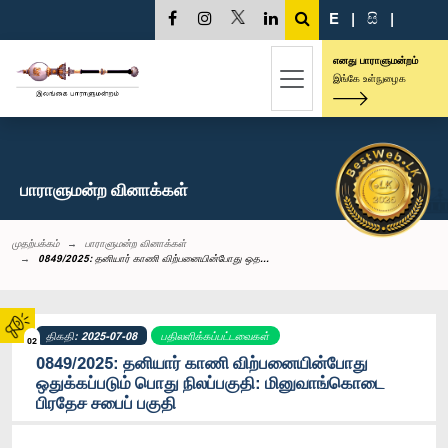
E
|
සි
|
எனது பாராளுமன்றம்
இங்கே உள்நுழைக
பாராளுமன்ற வினாக்கள்
முதற்பக்கம்
பாராளுமன்ற வினாக்கள்
0849/2025: தனியார் காணி விற்பனையின்போது ஒத...
திகதி: 2025-07-08
பதிலளிக்கப்பட்டவைகள்
02
0849/2025: தனியார் காணி விற்பனையின்போது
ஒதுக்கப்படும் பொது நிலப்பகுதி: மினுவாங்கொடை
பிரதேச சபைப் பகுதி