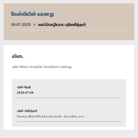
கேள்வியின் வரலாறு
08-07-2025
வாய்மொழியாக பதிலளித்தார்
விடை
பதில் சிங்கள மொழியில் கொடுக்கப்பட்டுள்ளது.
பதில் தேதி
2025-07-08
பதில் அளித்தார்
கௌரவ (பேராசிரியர்) ஏ.எச்.எம்.எச். அபயரத்ன, பா.உ.