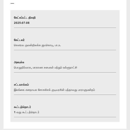
----
கேட்கப்பட்ட திகதி
2025-07-08
கேட்டவர்
கௌரவ ருவன்திலக்க ஜயகொடி, பா.உ.
அமைச்சு
பொதுநிர்வாக, மாகாண சபைகள் மற்றும் உள்ளூராட்சி
சட்டவாக்கம்
இலங்கை சனநாயக சோசலிசக் குடியரசின் பத்தாவது பாராளுமன்றம்
கூட்டத்தொடர்
1 வது கூட்டத்தொடர்