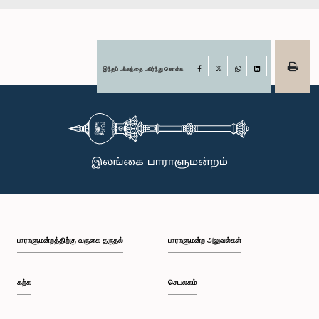
இந்தப் பக்கத்தை பகிர்ந்து கொள்க
Facebook
X
WhatsApp
LinkedIn
பாராளுமன்றத்திற்கு வருகை தருதல்
பாராளுமன்ற அலுவல்கள்
கற்க
செயலகம்