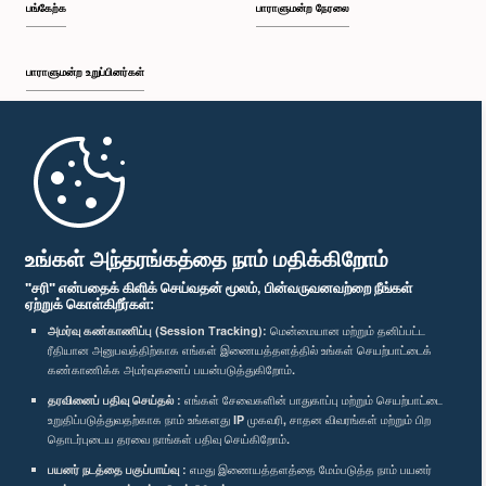
பங்கேற்க
பாராளுமன்ற நேரலை
பாராளுமன்ற உறுப்பினர்கள்
முதற்பக்கம்
பாராளுமன்ற கையடக்க செயலி
உங்கள் அந்தரங்கத்தை நாம் மதிக்கிறோம்
"சரி" என்பதைக் கிளிக் செய்வதன் மூலம், பின்வருவனவற்றை நீங்கள்
ஏற்றுக் கொள்கிறீர்கள்:
அமர்வு கண்காணிப்பு (Session Tracking):
மென்மையான மற்றும் தனிப்பட்ட
ரீதியான அனுபவத்திற்காக எங்கள் இணையத்தளத்தில் உங்கள் செயற்பாட்டைக்
எம்மை பின்தொடர்க :
கண்காணிக்க அமர்வுகளைப் பயன்படுத்துகிறோம்.
தரவினைப் பதிவு செய்தல் :
எங்கள் சேவைகளின் பாதுகாப்பு மற்றும் செயற்பாட்டை
விருதுகள்
உறுதிப்படுத்துவதற்காக நாம் உங்களது IP முகவரி, சாதன விவரங்கள் மற்றும் பிற
தொடர்புடைய தரவை நாங்கள் பதிவு செய்கிறோம்.
பயனர் நடத்தை பகுப்பாய்வு :
எமது இணையத்தளத்தை மேம்படுத்த நாம் பயனர்
தனியுரிமைக் கொள்கை