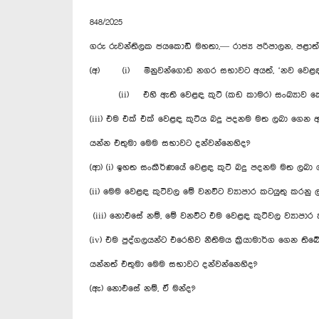
848/2025
ගරු රුවන්තිලක ජයකොඩි මහතා,— රාජ්‍ය පරිපාලන, පළාත්
(අ) (i) මිනුවන්ගොඩ නගර සභාවට අයත්, ‘නව වෙළඳ ස
(ii) එහි ඇති වෙළඳ කුටි (කඩ කාමර) සංඛ්‍යාව 
‍(iii) එම එක් එක් වෙළඳ කුටිය බදු පදනම මත ලබා ගෙන 
යන්න එතුමා මෙම සභාවට දන්වන්නෙහිද?
(ආ) (i) ඉහත සංකීර්ණයේ වෙළඳ කුටි බදු පදනම මත ලබා ග
(ii) මෙම වෙළඳ කුටිවල මේ වනවිට ව්‍යාපාර කටයුතු කරන
‍ (iii) නොඑසේ නම්, මේ වනවිට එම වෙළඳ කුටිවල ව්‍යාපාර
(iv) එම පුද්ගලයන්ට එරෙහිව නීතිමය ක්‍රියාමාර්ග ගෙන තිබේ
යන්නත් එතුමා මෙම සභාවට දන්වන්නෙහිද?
(ඇ) නොඑසේ නම්, ඒ මන්ද?