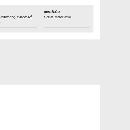
සභාවාරය
්‍රික සමාජවාදී ජනරජයේ
1 වැනි සභාවාරය
ව