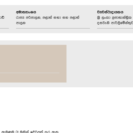
අමාත්‍යාංශය
ව්‍යවස්ථාදායකය
ොඩි
රාජ්‍ය පරිපාලන, පළාත් සභා සහ පළාත්
ශ්‍රී ලංකා ප්‍රජාතාන්ත
පාලන
දසවැනි පාර්ලිමේන්තු
ණුම 01 මඟින් ඉදිරිපත් කර ඇත.