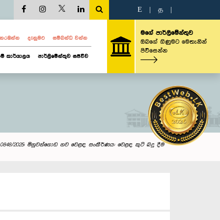
E
|
த
|
මගේ පාර්ලිමේන්තුව
ව නරඹන්න
දැනුමට
සම්බන්ධ වන්න
ඔබගේ ගිණුමට මෙතැනින්
පිවිසෙන්න
ම් කාර්යාලය
පාර්ලිමේන්තුව සජීවීව
0848/2025: මිනුවන්ගොඩ නව වෙළඳ සංකීර්ණය: වෙළ‍ඳ කුටි බදු දීම