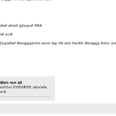
 වෙනත් පුද්ගලයන් විසිනි.
පත් කරමි.
ුද්ගලයන්ගේ නීත්‍යනුකූලභාවය සොයා බලා එම අයට එරෙහිව නීත්‍යනුකූල පියවර ගැන
පිළිතුරු දෙන ලදී
හාචාර්ය) ඒ.එච්.එම්.එච්. අබයරත්න
පා.ම.