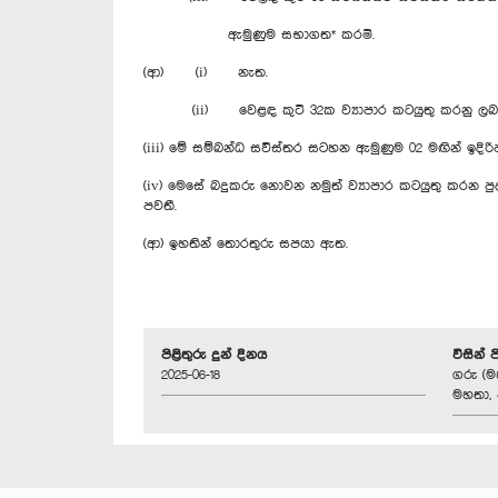
ඇමුණුම සභාගත* කරමි.
(ආ) (i) නැත.
(ii) වෙළඳ කුටි 32ක ව්‍යාපාර කටයුතු කරනු ලබන්නේ
(iii) මේ සම්බන්ධ සවිස්තර සටහන ඇමුණුම 02 මඟින් ඉදිරි
(iv) මෙසේ බදුකරු නොවන නමුත් ව්‍යාපාර කටයුතු කරන ප
පවතී.
(ආ) ඉහතින් තොරතුරු සපයා ඇත.
පිළිතුරු දුන් දිනය
විසින් 
2025-06-18
ගරු (ම
මහතා, 