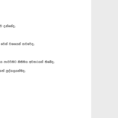
ව දන්නේද;
් වෙන් වශයෙන් කවරේද;
ිය පැවරීමට නීතිමය අවසරයක් තිබේද;
ත් පුද්ගලයන්මද;