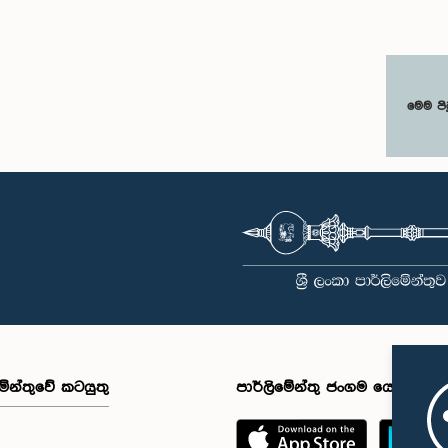
මෙම පි
මේන්තුවේ කටයුතු
පාර්ලිමේන්තු ජංගම යෙදුම