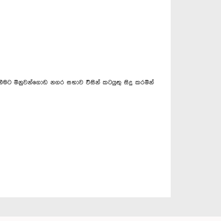
ීමට මිනුවන්ගොඩ නගර සභාව විසින් කටයුතු සිදු කරමින්