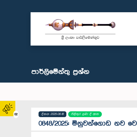
පාර්ලි‌මේන්තු‌ ප්‍රශ්න
දිනය: 2025-06-18
පිළිතුර ලබා දී ඇත
02
0848/2025: මිනුවන්ගොඩ නව වෙ