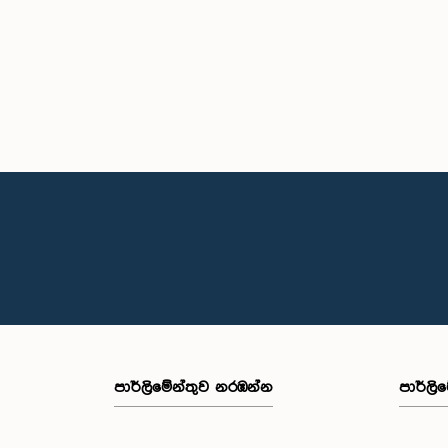
පාර්ලි‌මේන්තුව නරඹන්න
පාර්ලි