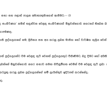
 සභා සහ පළාත් පාලන අමාත්‍යතුමාගෙන් ඇසීමට,— (1)
ංකීර්ණය’ නමින් හඳුන්වන වෙළඳ සංකීර්ණයක් මිනුවන්ගොඩ නගරයේ තිබෙන බ
කොපමණද;
ඇති පුද්ගලයාගේ ‍නම, ලිපිනය සහ අය කරනු ලබන මාසික හෝ වාර්ෂික කුලිය වෙන
ත් පුද්ගලයන්ට එම වෙළඳ කුටි වෙනත් පුද්ගලයකුට විකිණීමට, බදු දීමට හෝ අයිත
ු ලබන්නේ මිනුවන්ගොඩ නගර සභාව සමඟ ගිවිසුම්ගත වෙමින් එම වෙළඳ කුටි ලබා ග
 කටයුතු කරනු ලබන පුද්ගලයන්ගේ නම් ලැයිස්තුව ඉදිරිපත් කරන්නේද;
ද;