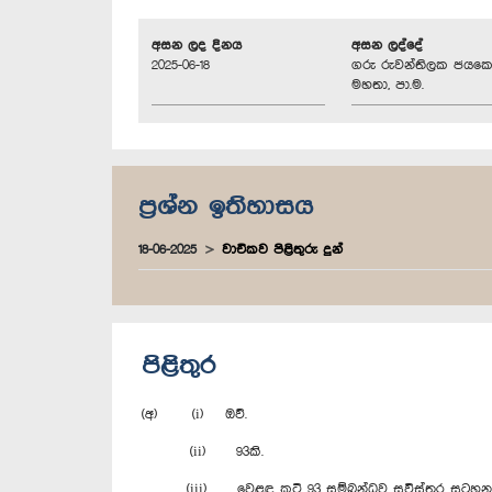
අසන ලද දිනය
අසන ලද්දේ
2025-06-18
ගරු රුවන්තිලක ජයක
මහතා, පා.ම.
ප්‍රශ්න ඉතිහාසය
18-06-2025
වාචිකව පිළිතුරු දුන්
පිළිතුර
(අ) (i) ඔව්.
(ii) 93කි.
(iii) වෙළඳ කුටි 93 සම්බන්ධව සවිස්තර සටහන ඇමු