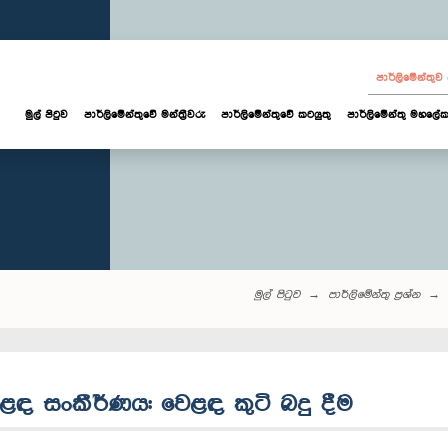
පාර්ලි‌මේන්තු
මුල් පිටුව
පාර්ලි‌මේන්තුවේ මන්ත්‍රීවරු
පාර්ලිමේන්තුවේ කටයුතු
පාර්ලිමේන්තු මහලේක
මුල් පිටුව
පාර්ලි‌මේන්තු‌ ප්‍රශ්න
ළඳ සංකීර්ණය: වෙළ‍ඳ කුටි බදු දීම