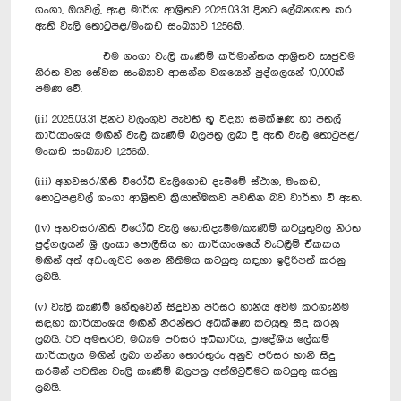
ගංගා, ඔයවල්, ඇළ මාර්ග ආශ්‍රිතව 2025.03.31 දිනට ලේඛනගත කර
ඇති වැලි තොටුපළ/මංකඩ සංඛ්‍යාව 1,256කි.
එම ගංගා වැලි කැණීම් කර්මාන්තය ආශ්‍රිතව ඍජුවම
නිරත වන සේවක සංඛ්‍යාව ආසන්න වශයෙන් පුද්ගලයන් 10,000ක්
පමණ වේ.
(ii) 2025.03.31 දිනට වලංගුව පැවති භූ විද්‍යා සමීක්ෂණ හා පතල්
කාර්යාංශය මඟින් වැලි කැණීම් බලපත්‍ර ලබා දී ඇති වැලි තොටුපළ/
මංකඩ සංඛ්‍යාව 1,256කි.
(iii) අනවසර/නීති විරෝධි වැලිගොඩ දැමීමේ ස්ථාන, මංකඩ,
තොටුපළවල් ගංගා ආශ්‍රිතව ක්‍රියාත්මකව පවතින බව වාර්තා වී ඇත.
(iv) අනවසර/නීති විරෝධි වැලි ගොඩදැමීම/කැණීම් කටයුතුවල නිරත
පුද්ගලයන් ශ්‍රී ලංකා පොලීසිය හා කාර්යාංශයේ වැටලීම් ඒකකය
මඟින් අත් අඩංගුවට ගෙන නීතිමය කටයුතු සඳහා ඉදිරිපත් කරනු
ලබයි.
(v) වැලි කැණීම් හේතුවෙන් සිදුවන පරිසර හානිය අවම කරගැනීම
සඳහා කාර්යාංශය මඟින් නිරන්තර අධීක්ෂණ කටයුතු සිදු කරනු
ලබයි. ඊට අමතරව, මධ්‍යම පරිසර අධිකාරිය, ප්‍රාදේශීය ලේකම්
කාර්යාලය මඟින් ලබා ගන්නා තොරතුරු අනුව පරිසර හානි සිදු
කරමින් පවතින වැලි කැණීම් බලපත්‍ර අත්හිටුවීමට කටයුතු කරනු
ලබයි.