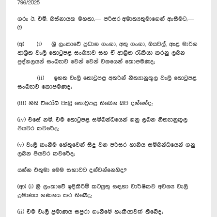
796/2025
ගරු ඊ. එම්. බස්නායක මහතා,— පරිසර අමාත්‍යතුමාගෙන් ඇසීමට,—
(1)
(අ) (i) ශ්‍රී ලංකාවේ ප්‍රධාන ගංගා, අතු ගංගා, ඔයවල්, ඇළ මාර්ග
ආශ්‍රිත වැලි තොටුපළ සංඛ්‍යාව සහ ඒ ආශ්‍රිත රැකියා කරනු ලබන
පුද්ගලයන් සංඛ්‍යාව වෙන් වෙන් වශයෙන් කොපමණද;
(ii) ඉහත වැලි තොටුපළ අතරින් නීත්‍යානුකූල වැලි තොටුපළ
සංඛ්‍යාව කොපමණද;
(iii) නීති විරෝධී වැලි තොටුපළ තිබෙන බව දන්නේද;
(iv) එසේ නම්, එම තොටුපළ සම්බන්ධයෙන් ගනු ලබන නීත්‍යානුකූල
පියවර කවරේද;
(v) වැලි කැනීම හේතුවෙන් සිදු වන පරිසර හානිය සම්බන්ධයෙන් ගනු
ලබන පියවර කවරේද;
යන්න එතුමා මෙම සභාවට දන්වන්නෙහිද?
(ආ) (i) ශ්‍රී ලංකාවේ ඉදිකිරීම් කටයුතු සඳහා වාර්ෂිකව අවශ්‍ය වැලි
ප්‍රමාණය ගණනය කර තිබේද;
(ii) එම වැලි ප්‍රමාණය සපුරා ගැනීමේ හැකියාවක් තිබේද; ‍