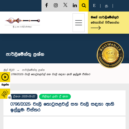
E
|
த
|
මගේ පාර්ලිමේන්තුව
මෙතැනින් පිවිසෙන්න
පාර්ලි‌මේන්තු‌ ප්‍රශ්න
මුල් පිටුව
පාර්ලි‌මේන්තු‌ ප්‍රශ්න
0796/2025: වැලි තොටුපළවල් සහ වැලි සඳහා ඇති ඉල්ලුම: විස්තර
බලන්න
දිනය: 2025-05-22
පිළිතුර ලබා දී ඇත
02
0796/2025: වැලි තොටුපළවල් සහ වැලි සඳහා ඇති
ඉල්ලුම: විස්තර