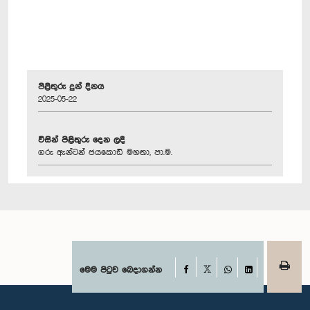
පිළිතුරු දුන් දිනය
2025-05-22
විසින් පිළිතුරු දෙන ලදී
ගරු ඇන්ටන් ජයකොඩි මහතා, පා.ම.
Facebook
මෙම පිටුව බෙදාගන්න
X
WhatsApp
LinkedIn