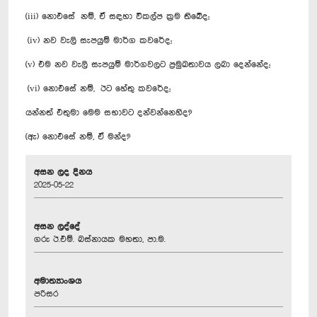
(iii) නොඑසේ නම්, ඒ සඳහා විකල්ප ක්‍රම තිබේද;
(iv) නව වැලි සැපයුම් මාර්ග කවරේද;
(v) එම නව වැලි සැපයුම් මාර්ගවලට ප්‍රමුඛතාවය ලබා දෙන්නේද;
(vi) නොඑසේ නම්, ඊට හේතු කවරේද;
යන්නත් එතුමා මෙම සභාවට දන්වන්නෙහිද?
(ඇ) නොඑසේ නම්, ඒ මන්ද?
අසන ලද දිනය
2025-05-22
අසන ලද්දේ
ගරු ඊ.එම්. බස්නායක මහතා, පා.ම.
අමාත්‍යාංශය
පරිසර