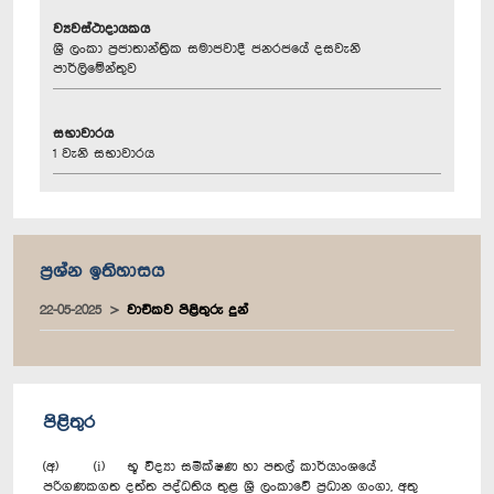
ව්‍යවස්ථාදායකය
ශ්‍රී ලංකා ප්‍රජාතාන්ත්‍රික සමාජවාදී ජනරජයේ දසවැනි
පාර්ලිමේන්තුව
සභාවාරය
1 වැනි සභාවාරය
ප්‍රශ්න ඉතිහාසය
22-05-2025
වාචිකව පිළිතුරු දුන්
පිළිතුර
(අ) (i) භූ විද්‍යා සමීක්ෂණ හා පතල් කාර්යාංශයේ
පරිගණකගත දත්ත පද්ධතිය තුළ ශ්‍රී ලංකාවේ ප්‍රධාන ගංගා, අතු