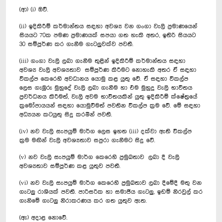
(ආ) (i) ඔව්.
(ii) ඉදිකිරීම් කර්මාන්තය සඳහා අවශ්‍ය වන ගංගා වැලි ප්‍රමාණයෙන්
සියයට 70ක පමණ ප්‍රමාණයක් සපයා ගත හැකි අතර, ඉතිරි සියයට
30 සම්පූර්ණ කර ගැනීම ගැටලුවක්ව පවතී.
(iii) ගංගා වැලි ලබා ගැනීම තුළින් ඉදිකිරීම් කර්මාන්තය සඳහා
අවශ්‍ය වැලි අවශ්‍යතාව සම්පූර්ණ කිරීමට නොහැකි අතර ඒ සඳහා
විකල්ප කෙරෙහි අවධානය යොමු කළ යුතු වේ. ඒ සඳහා විකල්ප
ලෙස ගැඹුරු මුහුදේ වැලි ලබා ගැනීම හා එම මුහුදු වැලි භාවිතය
ප්‍රවර්ධනය කිරීමත්, වැලි අවම භාවිතයකින් යුතු ඉදිකිරීම් ක්ෂේත්‍රයේ
ක්‍රමෝපායයන් සඳහා යොමුවීමත් පවතින විකල්ප ක්‍රම වේ. මේ සඳහා
අධ්‍යයන කටයුතු සිදු කරමින් පවතී.
(iv) නව වැලි සැපයුම් මාර්ග ලෙස ඉහත (iii) දක්වා ඇති විකල්ප
ක්‍රම මඟින් වැලි අවශ්‍යතාව සපුරා ගැනීමට සිදු වේ.
(v) නව වැලි සැපයුම් මාර්ග කෙරෙහි ප්‍රමුඛතාව ලබා දී වැලි
අවශ්‍යතාව සම්පූර්ණ කළ යුතුව පවතී.
(vi) නව වැලි සැපයුම් මාර්ග කෙරෙහි ප්‍රමුඛතාව ලබා දීමේදී මතු වන
ගැටලු රාශියක් පවතී. පාරිසරික හා සමාජීය ගැටලු, ඉඩම් නිරවුල් කර
ගැනිමේ ගැටලු නිරාකරණය කර ගත යුතුව ඇත.
(ඇ) අදාළ නොවේ.