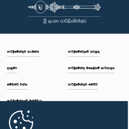
පාර්ලි‌මේන්තුව නරඹන්න
පාර්ලිමේන්තුවේ කටයුතු
දැනුමට
පාර්ලිමේන්තු මහලේකම් කාර්යාලය
සම්බන්ධ වන්න
පාර්ලිමේන්තුව සජීවීව
පාර්ලි‌මේන්තුවේ මන්ත්‍රීවරු
මුල් පිටුව