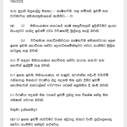
789/2025
ගරු සුදත් බලගල්ල මහතා,— කෘෂිකර්ම, පශු සම්පත්, ඉඩම් සහ
වාරිමාර්ග අමාත්‍යතුමාගෙන් ඇසීමට,— (1)
(අ) (i) මහියංගණය නගරයේ, කෘෂි අලෙවිසලක් ඉදිකිරීමට ලංකා
බැංකුවට යාබද ඉඩමේ 2004 වර්ෂයේදී මුල්ගල තැබූ බවත්;
(ii) වර්තමාන ජනාධිපතිවරයා කෘෂිකර්ම අමාත්‍යවරයා ලෙස
ඉහත ඉඩම ගොවිජන සේවා දෙපාර්තමේන්තුවට පවරා ගැනීමට මූලික
කටයුතු කළ බවත්;
(iii) ඒ සඳහා මහියංගණය ගොවිජන සේවා කාරක සභාව සහ
ගොවීන් ඉල්ලීම් කළ බවත්;
(iv) ඉහත ඉඩම, මහියංගණය, 48 කණුව, අරාවත්ත පදිංචි වයි.එම්.
රත්නපාල මහතාට වරණීය බදු පදනම මත ලබා දීමට ඉඩම්
කොමසාරිස් ජනරාල්ගේ 4/10/75144 යටතේ අනුමතිය දී ඇති බවත්;
(v) වරණීය පදනම මත රජයේ ඉඩම් ප්‍රබල සහ විශේෂ හේතු මත
පමණක් පවරන බවත්;
එතුමා දන්නෙහිද?
(ආ) (i) ඉහත ඉඩම් පැවරීමට වයස අවුරුදු 80කට වැඩි පුද්ගලයෙකු
තෝරා ගැනීමට හේතුව කවරේද;