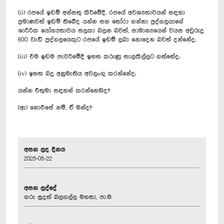
(ii) රජයේ ඉඩම් අන්සතු කිරීමේදී, රජයේ අවශ්‍යතාවයන් සඳහා
ප්‍රමාණවත් ඉඩම් තිබේද යන්න සහ තෝරා ගන්නා පුද්ගලයාගේ
ශාරීරික යෝග්‍යතාවය සලකා බලන බවත්, සාමාන්‍යයෙන් වයස අවුරුදු
60ට වැඩි පුද්ගලයෙකුට රජයේ ඉඩම් ලබා නොදෙන බවත් දන්නේද;
(iii) එම ඉඩම පැවරීමේදී ඉහත කරුණු සැලකිල්ලට ගත්තේද;
(iv) ඉහත බදු අනුමැතිය අවලංගු කරන්නේද;
යන්න එතුමා සඳහන් කරන්නෙහිද?
(ඇ) නොඑසේ නම්, ඒ මන්ද?
අසන ලද දිනය
2025-05-22
අසන ලද්දේ
ගරු සුදත් බලගල්ල මහතා, පා.ම.