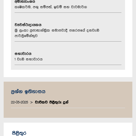
අමාත්‍යාංශය
කෘෂිකර්ම, පශු සම්පත්, ඉඩම් සහ වාරිමාර්ග
ව්‍යවස්ථාදායකය
ශ්‍රී ලංකා ප්‍රජාතාන්ත්‍රික සමාජවාදී ජනරජයේ දසවැනි
පාර්ලිමේන්තුව
සභාවාරය
1 වැනි සභාවාරය
ප්‍රශ්න ඉතිහාසය
22-05-2025
වාචිකව පිළිතුරු දුන්
පිළිතුර