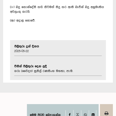
(iv) බදු කොන්දේසි කඩ කිරීමක් සිදු කර ඇති බැවින් බදු අනුමැතිය
අවලංගු කරයි.
(ඇ) අදාළ නොවේ.
පිළිතුරු දුන් දිනය
2025-05-22
විසින් පිළිතුරු දෙන ලදී
ගරු (වෛද්‍ය) සුසිල් රණසිංහ මහතා, පා.ම.
Facebook
මෙම පිටුව බෙදාගන්න