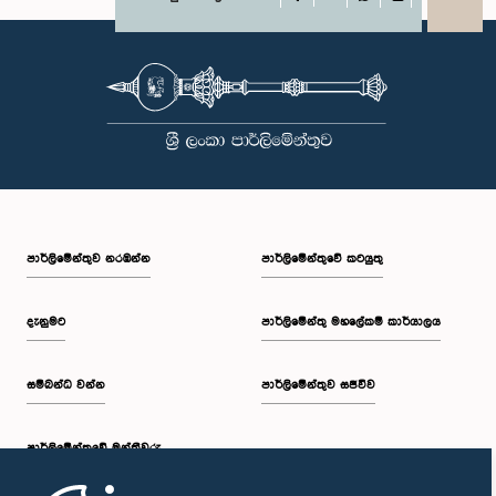
X
WhatsApp
LinkedIn
පාර්ලි‌මේන්තුව නරඹන්න
පාර්ලිමේන්තුවේ කටයුතු
දැනුමට
පාර්ලිමේන්තු මහලේකම් කාර්යාලය
සම්බන්ධ වන්න
පාර්ලිමේන්තුව සජීවීව
පාර්ලි‌මේන්තුවේ මන්ත්‍රීවරු