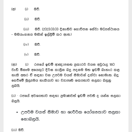
(අ) (i) ඔව්.
(ii) ඔව්.
(iii) ඔව්. (2023.03.03 දිනැතිව ගොවිජන සේවා මධ්‍යස්ථානය
- මහියංගනය මඟින් ඉල්ලීම් කර ඇත.)
(iv) ඔව්.
(v) ඔව්.
(ආ) (i) රජයේ ඉඩම් ආඥාපනත ප්‍රකාරව වයස අවුරුදු 18ට
වැඩි ඕනෑම ‍අයෙකුට දීර්ඝ කාලීන බදු පදනම මත ඉඩම් බැහැර කළ
හැකි අතර ඒ සඳහා වන උපරිම වයස් සීමාවන් දක්වා නොමැත. බදු
ගෙවීමේ මූල්‍යමය හැකියාව හා ව්‍යාපෘති ශක්‍යතාව සලකා බලනු
ලබයි.
(ii) · රජයේ අවශ්‍යතාව සඳහා ප්‍රමාණවත් ඉඩම් පවතී ද යන්න සලකා
බලයි.
උපරිම වයස් සීමාව හා ශාරීරික යෝග්‍යතාව සලකා
නොබලයි.
(iii) ඔව්.