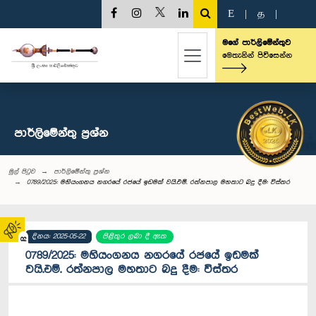
E
|
த
|
මගේ පාර්ලිමේන්තුව
මෙතැනින් පිවිසෙන්න
පාර්ලි‌මේන්තු‌ ප්‍රශ්න
මුල් පිටුව
පාර්ලි‌මේන්තු‌ ප්‍රශ්න
0789/2025: මහියංගනය නගරයේ රජයේ ඉඩමක් වයි.එම්. රත්නපාල මහතාට බදු දීම: විස්තර
දිනය: 2025-05-22
පිළිතුර ලබා දී ඇත
02
0789/2025: මහියංගනය නගරයේ රජයේ ඉඩමක්
වයි.එම්. රත්නපාල මහතාට බදු දීම: විස්තර