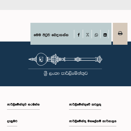
Facebook
මෙම පිටුව බෙදාගන්න
X
WhatsApp
LinkedIn
පාර්ලි‌මේන්තුව නරඹන්න
පාර්ලිමේන්තුවේ කටයුතු
දැනුමට
පාර්ලිමේන්තු මහලේකම් කාර්යාලය