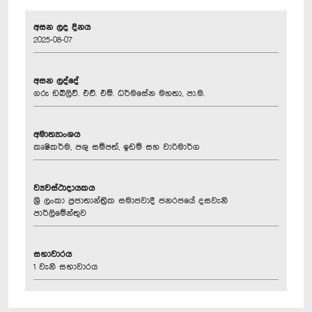
අසන ලද දිනය
2025-08-07
අසන ලද්දේ
ගරු ඩබ්ලිව්. එච්. එම්. ධර්මසේන මහතා, පා.ම.
අමාත්‍යාංශය
කෘෂිකර්ම, පශු සම්පත්, ඉඩම් සහ වාරිමාර්ග
ව්‍යවස්ථාදායකය
ශ්‍රී ලංකා ප්‍රජාතාන්ත්‍රික සමාජවාදී ජනරජයේ දසවැනි
පාර්ලිමේන්තුව
සභාවාරය
1 වැනි සභාවාරය