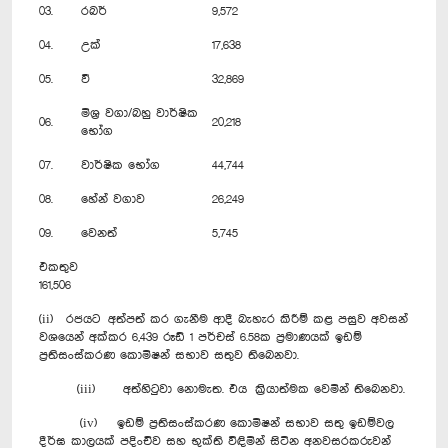
03.
රබර්
9,572
04.
උක්
17,638
05.
වී
32,869
මිශ්‍ර වගා/බහු වාර්ෂික
06.
20,218
භෝග
07.
වාර්ෂික භෝග
44,744
08.
හේන් වගාව
26,249
09.
වෙනත්
5,745
එකතුව
161,506
(ii) රජයට අත්පත් කර ගැනීම ආදී බැහැර කිරීම් කළ පසුව අවසන්
වශයෙන් අක්කර 6,439 රූඩ් 1 පර්චස් 6.58ක ප්‍රමාණයක් ඉඩම්
ප්‍රතිසංස්කරණ කොමිෂන් සභාව සතුව තිබෙනවා.
(iii) අත්හිටුවා නොමැත. එය ක්‍රියාත්මක වෙමින් තිබෙනවා.
(iv) ඉඩම් ප්‍රතිසංස්කරණ කොමිෂන් සභාව සතු ඉඩම්වල
දීර්ඝ කාලයක් පදිංචිව සහ භුක්ති විඳිමින් සිටින අනවසරකරුවන්