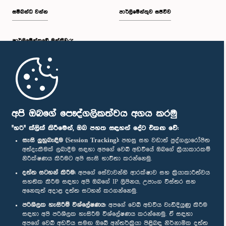
සම්බන්ධ වන්න
පාර්ලිමේන්තුව සජීවීව
පාර්ලි‌මේන්තුවේ මන්ත්‍රීවරු
මුල් පිටුව
පාර්ලිමේන්තු ජංගම යෙදුම
අපි ඔබගේ පෞද්ගලිකත්වය අගය කරමු
"හරි" ක්ලික් කිරීමෙන්, ඔබ පහත සඳහන් දේට එකඟ වේ:
සැසි ලුහුබැඳීම (Session Tracking):
පහසු සහ වඩාත් පුද්ගලාරෝපිත
අත්දැකීමක් ලබාදීම සඳහා අපගේ වෙබ් අඩවියේ ඔබගේ ක්‍රියාකාරකම්
නිරීක්ෂණය කිරීමට අපි සැසි භාවිතා කරන්නෙමු.
අප හා සම්බන්ධ වී සිටින්න :
දත්ත සටහන් කිරීම:
අපගේ සේවාවන්හි ආරක්ෂාව සහ ක්‍රියාකාරීත්වය
සහතික කිරීම සඳහා අපි ඔබගේ IP ලිපිනය, උපාංග විස්තර සහ
අනෙකුත් අදාළ දත්ත සටහන් කරගන්නෙමු.
සම්මාන
පරිශීලක හැසිරීම් විශ්ලේෂණය:
අපගේ වෙබ් අඩවිය වැඩිදියුණු කිරීම
සඳහා අපි පරිශීලක හැසිරීම විශ්ලේෂණය කරන්නෙමු. ඒ සඳහා
අපගේ වෙබ් අඩවිය සමඟ ඔබේ අන්තර්ක්‍රියා පිළිබඳ නිර්නාමික දත්ත