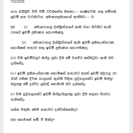
722/2025
ගරු ඩබ්ලිව්. එච්. එම්. ධර්මසේන මහතා,— කෘෂිකර්ම, පශු සම්පත්,
ඉඩම් සහ වාරිමාර්ග අමාත්‍යතුමාගෙන් ඇසීමට,— (1)
(අ) (i) මොනරාගල දිස්ත්‍රික්කයේ ඇති වගා කිරීමට හැකි
රජයේ ඉඩම් ප්‍රමාණය කොපමණද;
(ii) මොනරාගල දිස්ත්‍රික්කයේ ඇති ඉඩම් ප්‍රතිසංස්කරණ
කොමිෂන් සභාව සතු ඉඩම් ප්‍රමාණය කොපමණද;
(iii) එම ඉඩම්වලට ඔප්පු ලබා දීම මේ වනවිට අත්හිටුවා ඇති බව
දන්නේද;
(iv) ඉඩම් ප්‍රතිසංස්කරණ කොමිෂන් සභාවට අයත් ඉඩම් අවුරුදු 25-
30ක් පමණ දීර්ඝ කාලයක් භුක්ති විඳින පුද්ගලයන්ට ඉඩම් ඔප්පු/
බලපත්‍ර මේ දක්වා ලබාදී නොමැති බව දන්නේද;
(v) එම පුද්ගලයන්ට ඉඩම් ඔප්පු/බලපත්‍ර ලබා දීම සඳහා පියවර
ගන්නේද;
යන්න එතුමා මෙම සභාවට දන්වන්නෙහිද?
(ආ) නොඑසේ නම්, ඒ මන්ද?