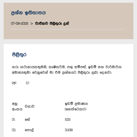
ප්‍රශ්න ඉතිහාසය
07-08-2025
වාචිකව පිළිතුරු දුන්
පිළිතුර
ගරු කථානායකතුමනි, කෘෂිකර්ම, පශු සම්පත්, ඉඩම් සහ වාරිමාර්ග
අමාත්‍යතුමා වෙනුවෙන් මා එම ප්‍රශ්නයට පිළිතුරු ලබා දෙනවා.
(අ) (i)
අනු
ඉඩම් ප්‍රමාණය
වගාව
අංකය
(හෙක්ටෙයාර)
01.
තේ
533
02.
පොල්
3,938