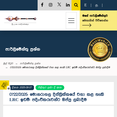
E
|
த
|
මගේ පාර්ලිමේන්තුව
මෙතැනින් පිවිසෙන්න
පාර්ලි‌මේන්තු‌ ප්‍රශ්න
මුල් පිටුව
පාර්ලි‌මේන්තු‌ ප්‍රශ්න
0722/2025: මොනරාගල දිස්ත්‍රික්කයේ වගා කළ හැකි LRC ඉඩම්: පදිංචිකරුවන්ට ඔප්පු ලබාදීම
දිනය: 2025-08-07
පිළිතුර ලබා දී ඇත
02
0722/2025: මොනරාගල දිස්ත්‍රික්කයේ වගා කළ හැකි
LRC ඉඩම්: පදිංචිකරුවන්ට ඔප්පු ලබාදීම