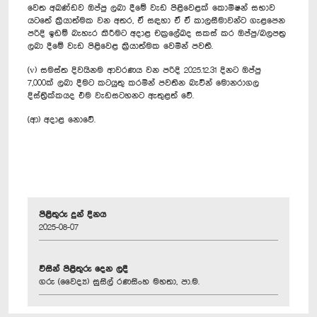
වෙත අඛණ්ඩව ඔප්පු ලබා දීමේ වැඩ පිළිවෙළක් කොමිෂන් සභාව
යටතේ ක්‍රියාත්මක වන අතර, ඒ සඳහා ඒ ඒ කාලසීමාවන්ට ගැළපෙන
පරිදි ඉඩම් බැහැර කිරීමට අදාළ චක්‍රලේඛද සකස් කර ඔප්පු/බලපත්‍ර
ලබා දීමේ වැඩ පිළිවෙළ ක්‍රියාත්මක වෙමින් පවතී.
(v) සමස්ත දිවයිනම ආවරණය වන පරිදි 2025.12.31 දිනට ඔප්පු
7,000ක් ලබා දීමට කටයුතු කරමින් පවතින බැවින් මොනරාගල
දිස්ත්‍රික්කයද එම වැඩසටහනට ඇතුළත් වේ.
(ආ) අදාළ නොවේ.
පිළිතුරු දුන් දිනය
2025-08-07
විසින් පිළිතුරු දෙන ලදී
ගරු (වෛද්‍ය) සුසිල් රණසිංහ මහතා, පා.ම.