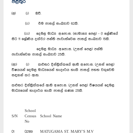
පිළිතුර
(අ) (i) ඔව්.
(ii) එම පාසල් සංඛ්‍යාව 62කි.
(iii) දෙමළ මාධ්‍ය අ.පො.ස. (සාමාන්‍ය පෙළ) - (1 ශ්‍රේණියේ
සිට 11 ශ්‍රේණිය දක්වා) පන්ති පැවැත්වෙන පාසල් සංඛ්‍යාව 15කි.
දෙමළ මාධ්‍ය අ.පො.ස. (උසස් පෙළ) පන්ති
පැවැත්වෙන පාසල් සංඛ්‍යාව 25කි.
(ආ) (i) කළුතර දිස්ත්‍රික්කයේ ඇති අ.පො.ස. (උසස් පෙළ)
විෂයයන් දෙමළ මාධ්‍යයෙන් හැදෑරිය හැකි පාසල් පහත වගුවෙහි
සඳහන් කර ඇත.
කළුතර දිස්ත්‍රික්කයේ ඇති අ.පො.ස. (උසස් පෙළ) විෂයයන් දෙමළ
මාධ්‍යයෙන් හැදෑරිය හැකි පාසල් ගණන 25කි.
School
S/N
Census
School Name
No
01
02189
MATUGAMA ST. MARY’S M.V