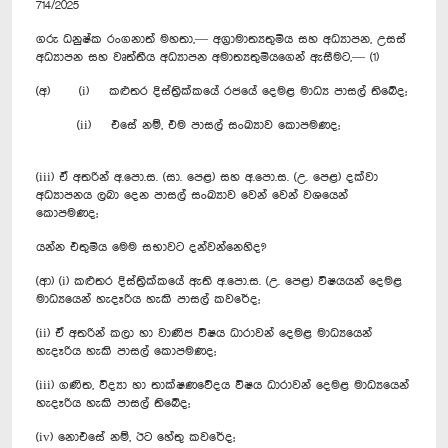
714/2025
ගරු ධනුෂ්ක රංගනාත් මහතා,— අග්‍රාමාත්‍යතුමිය සහ අධ්‍යාපන, උසස්
අධ්‍යාපන සහ වෘත්තීය අධ්‍යාපන අමාත්‍යතුමියගෙන් ඇසීමට,— (1)
(අ) (i) කළුතර දිස්ත්‍රික්කයේ රජයේ දෙමළ මාධ්‍ය පාසල් තිබේද;
(ii) එසේ නම්, එම පාසල් සංඛ්‍යාව කොපමණද;
(iii) ඒ අතරින් අ.පො.ස. (සා. පෙළ) සහ අ.පො.ස. (උ. පෙළ) දක්වා
අධ්‍යාපනය ලබා දෙන පාසල් සංඛ්‍යාව වෙන් වෙන් වශයෙන්
කොපමණද;
යන්න එතුමිය මෙම සභාවට දන්වන්නෙහිද?
(ආ) (i) කළුතර දිස්ත්‍රික්කයේ ඇති අ.පො.ස. (උ. පෙළ) විෂයයන් දෙමළ
මාධ්‍යයෙන් හැදෑරිය හැකි පාසල් කවරේද;
(ii) ඒ අතරින් කලා හා වාණිජ විෂය ධාරාවන් දෙමළ මාධ්‍යයෙන්
හැදෑරිය හැකි පාසල් කොපමණද;
(iii) ගණිත, විද්‍යා හා තාක්ෂණවේදය විෂය ධාරාවන් දෙමළ මාධ්‍යයෙන්
හැදෑරිය හැකි පාසල් තිබේද;
(iv) නොඑසේ නම්, ඊට හේතු කවරේද;