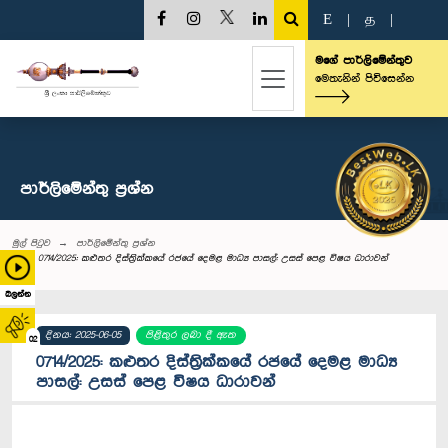
E
|
த
|
මගේ පාර්ලිමේන්තුව
මෙතැනින් පිවිසෙන්න
පාර්ලි‌මේන්තු‌ ප්‍රශ්න
මුල් පිටුව
පාර්ලි‌මේන්තු‌ ප්‍රශ්න
0714/2025: කළුතර දිස්ත්‍රික්කයේ රජයේ දෙමළ මාධ්‍ය පාසල්: උසස් පෙළ විෂය ධාරාවන්
බලන්න
දිනය: 2025-06-05
පිළිතුර ලබා දී ඇත
02
0714/2025: කළුතර දිස්ත්‍රික්කයේ රජයේ දෙමළ මාධ්‍ය
පාසල්: උසස් පෙළ විෂය ධාරාවන්