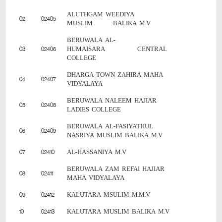
ALUTHGAM WEEDIYA
02
02405
MUSLIM BALIKA M.V
BERUWALA AL-
03
02406
HUMAISARA CENTRAL
COLLEGE
DHARGA TOWN ZAHIRA MAHA
04
02407
VIDYALAYA
BERUWALA NALEEM HAJIAR
05
02408
LADIES COLLEGE
BERUWALA AL-FASIYATHUL
06
02409
NASRIYA MUSLIM BALIKA M.V
07
02410
AL-HASSANIYA M.V
BERUWALA ZAM REFAI HAJIAR
08
02411
MAHA VIDYALAYA
09
02412
KALUTARA MSULIM M.M.V
10
02413
KALUTARA MUSLIM BALIKA M.V