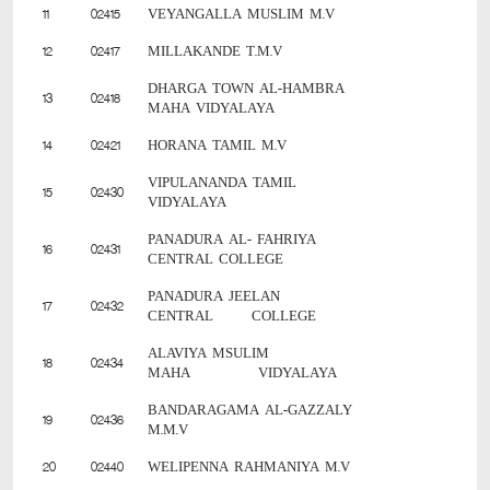
11
02415
VEYANGALLA MUSLIM M.V
12
02417
MILLAKANDE T.M.V
DHARGA TOWN AL-HAMBRA
13
02418
MAHA VIDYALAYA
14
02421
HORANA TAMIL M.V
VIPULANANDA TAMIL
15
02430
VIDYALAYA
PANADURA AL- FAHRIYA
16
02431
CENTRAL COLLEGE
PANADURA JEELAN
17
02432
CENTRAL COLLEGE
ALAVIYA MSULIM
18
02434
MAHA VIDYALAYA
BANDARAGAMA AL-GAZZALY
19
02436
M.M.V
20
02440
WELIPENNA RAHMANIYA M.V