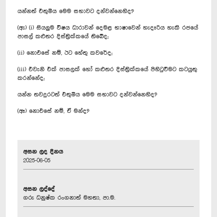
යන්නත් එතුමිය මෙම සභාවට දන්වන්නෙහිද?
(ඇ) (i) සියලුම විෂය ධාරාවන් දෙමළ භාෂාවෙන් හැදෑරිය හැකි රජයේ
පාසල් කළුතර දිස්ත්‍රික්කයේ තිබේද;
(ii) නොඑසේ නම්, ඊට හේතු කවරේද;
(iii) එවැනි එක් පාසලක් හෝ කළුතර දිස්ත්‍රික්කයේ පිහිටුවීමට කටයුතු
කරන්නේද;
යන්න තවදුරටත් එතුමිය මෙම සභාවට දන්වන්නෙහිද?
(ඈ) නොඑසේ නම්, ඒ මන්ද?
අසන ලද දිනය
2025-06-05
අසන ලද්දේ
ගරු ධනුෂ්ක රංගනාත් මහතා, පා.ම.