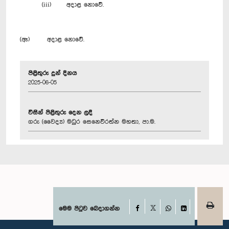
(iii) අදාළ නොවේ.
(ඈ) අදාළ නොවේ.
පිළිතුරු දුන් දිනය
2025-06-05
විසින් පිළිතුරු දෙන ලදී
ගරු (වෛද්‍ය) මධුර සෙනෙවිරත්න මහතා, පා.ම.
Facebook
මෙම පිටුව බෙදාගන්න
X
WhatsApp
LinkedIn