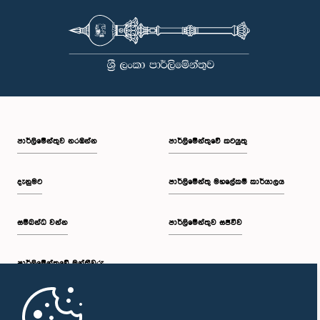
පාර්ලි‌මේන්තුව නරඹන්න
පාර්ලිමේන්තුවේ කටයුතු
දැනුමට
පාර්ලිමේන්තු මහලේකම් කාර්යාලය
සම්බන්ධ වන්න
පාර්ලිමේන්තුව සජීවීව
පාර්ලි‌මේන්තුවේ මන්ත්‍රීවරු
මුල් පිටුව