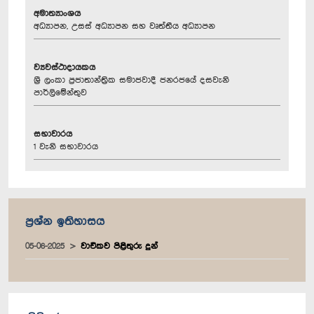
අමාත්‍යාංශය
අධ්‍යාපන, උසස් අධ්‍යාපන සහ වෘත්තීය අධ්‍යාපන
ව්‍යවස්ථාදායකය
ශ්‍රී ලංකා ප්‍රජාතාන්ත්‍රික සමාජවාදී ජනරජයේ දසවැනි
පාර්ලිමේන්තුව
සභාවාරය
1 වැනි සභාවාරය
ප්‍රශ්න ඉතිහාසය
05-06-2025
වාචිකව පිළිතුරු දුන්