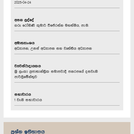
2025-04-24
අසන ලද්දේ
ගරු රෝහිණි කුමාරි විජේරත්න මහත්මිය, පා.ම.
අමාත්‍යාංශය
අධ්‍යාපන, උසස් අධ්‍යාපන සහ වෘත්තීය අධ්‍යාපන
ව්‍යවස්ථාදායකය
ශ්‍රී ලංකා ප්‍රජාතාන්ත්‍රික සමාජවාදී ජනරජයේ දසවැනි
පාර්ලිමේන්තුව
සභාවාරය
1 වැනි සභාවාරය
ප්‍රශ්න ඉතිහාසය