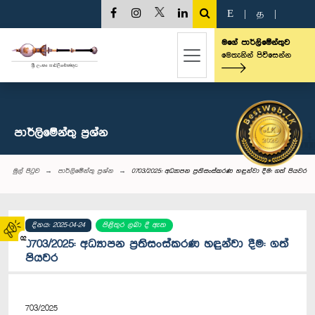
E
|
த
|
මගේ පාර්ලිමේන්තුව
මෙතැනින් පිවිසෙන්න
පාර්ලි‌මේන්තු‌ ප්‍රශ්න
මුල් පිටුව
පාර්ලි‌මේන්තු‌ ප්‍රශ්න
0703/2025: අධ්‍යාපන ප්‍රතිසංස්කරණ හඳුන්වා දීම: ගත් පියවර
දිනය: 2025-04-24
පිළිතුර ලබා දී ඇත
02
0703/2025: අධ්‍යාපන ප්‍රතිසංස්කරණ හඳුන්වා දීම: ගත්
පියවර
703/2025