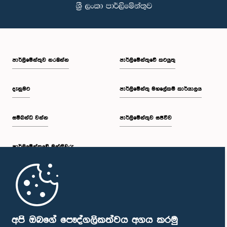
පාර්ලි‌මේන්තුව නරඹන්න
පාර්ලිමේන්තුවේ කටයුතු
දැනුමට
පාර්ලිමේන්තු මහලේකම් කාර්යාලය
සම්බන්ධ වන්න
පාර්ලිමේන්තුව සජීවීව
පාර්ලි‌මේන්තුවේ මන්ත්‍රීවරු
මුල් පිටුව
පාර්ලිමේන්තු ජංගම යෙදුම
අපි ඔබගේ පෞද්ගලිකත්වය අගය කරමු