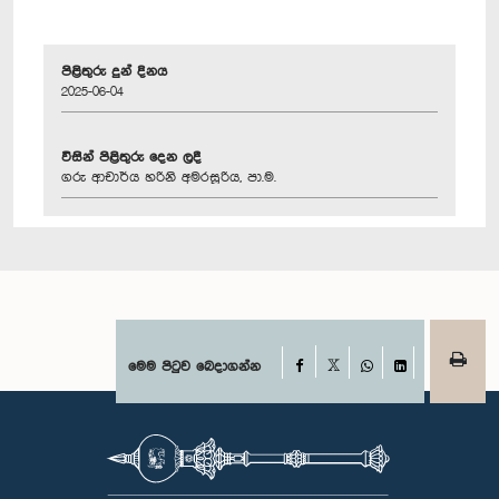
පිළිතුරු දුන් දිනය
2025-06-04
විසින් පිළිතුරු දෙන ලදී
ගරු ආචාර්ය හරිනි අමරසූරිය, පා.ම.
Facebook
මෙම පිටුව බෙදාගන්න
X
WhatsApp
LinkedIn