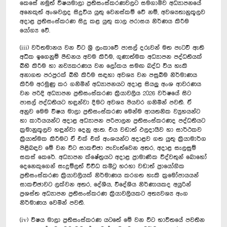
කෙසේ නමුත් විෂයමාලා ප්‍රතිසංස්කරණවලට සමගාමීව අධ්‍යාපනයේ
අනෙකුත් අංශවලද සිදුවිය යුතු වෙනස්කම් වේ නම්, අවශ්‍යතානුකූලව
අදාළ ප්‍රතිසංස්කරණ සිදු කළ යුතු කාල පරාසය නිර්ණය කිරීම
යෝග්‍ය වේ.
(iii) වර්තමානය වන විට ශ්‍රී ලංකාවේ පාසල් දරුවන් මත පැටවී ඇති
අධික ඉගෙනුම් පීඩනය අවම කිරීම, ගුණාත්මක අධ්‍යාපන පද්ධතියක්
බිහි කිරීම හා නව්‍යකරණය වන ලෝකය සමඟ බද්ධ විය හැකි
අනාගත පරපුරක් බිහි කිරීම සඳහා අවශ්‍ය වන පසුබිම නිර්මාණය
කිරීම අරමුණු කර ගනිමින් අධ්‍යාපනයට අදාළ සියලු අංශ ආවරණය
වන පරිදි අධ්‍යාපන ප්‍රතිසංස්කරණ ක්‍රියාවලිය 2026 වර්ෂයේ සිට
පාසල් පද්ධතියට හඳුන්වා දීමට අවශ්‍ය පියවර ගනිමින් පවතී. ඒ
අනුව මෙම විෂය මාලා ප්‍රතිසංස්කරණ මෙන්ම ආයතනික ව්‍යුහයන්ට
හා කාර්යයන්ට අදාළ අධ්‍යාපන පරිපාලන ප්‍රතිසංස්කරණද පද්ධතියට
ක්‍රමානුකූලව හඳුන්වා දෙනු ඇත. එය වඩාත් ඵලදායීව හා සාර්ථකව
ක්‍රියාත්මක කිරීමට ඒ එක් එක් අංශයන්ට අදාළව ගත යුතු ක්‍රියාමාර්ග
පිළිබඳව මේ වන විට සාකච්ඡා පැවැත්වෙන අතර, අදාළ සැලසුම්
සකස් කෙරේ. අධ්‍යාපන ක්ෂේත්‍රයට අදාළ ප්‍රාමාණික විද්වතුන් බොහෝ
දෙනෙකුගෙන් සැදුම්ලත් විවිධ කමිටු හරහා වඩාත් ප්‍රායෝගික
ප්‍රතිසංස්කරණ ක්‍රියාවලියක් නිර්මාණය කරගත හැකි ක්‍රමෝපායයන්
සාකච්ඡාවට ලක්වන අතර, දේශීය, විදේශීය නිර්ණායකද අයුරින්
ප්‍රශස්ත අධ්‍යාපන ප්‍රතිසංස්කරණ ක්‍රියාවලියකට අත්‍යවශ්‍ය අංග
නිර්මාණය වෙමින් පවතී.
(iv) විෂය මාලා ප්‍රතිසංස්කරණ යටතේ මේ වන විට භාවිතයේ පවතින