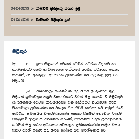
24-04-2025
රැස්වීම් අවලංගු කරන ලදී
04-06-2025
වාචිකව පිළිතුරු දුන්
පිළිතුර
(අ) (i) ඉතා ශීඝ්‍රයෙන් වෙනස් වෙමින් පවතින විද්‍යාව හා
තාක්ෂණයට අනුව හැඩගැහෙන ලෝකයේ කාලීන ප්‍රවණතා හඳුනා
ගනිමින්, ඊට අනුකූලව අධ්‍යාපන ප්‍රතිසංස්කරණ සිදු කළ යුතු බව
පිළිගනී.
(ii) විෂයමාලා සංශෝධන සිදු කිරීම ශ්‍රී ලංකාව තුළ
පිළිගත් ක්‍රමවේදය අනුව වසර 08කට වරක් සිදු කෙරේ. ඒ පිළිබඳව
සැලකිලිමත් වෙමින් යාවත්කාලීන වන ලෝකයට ගැළපෙන පරිදි
විෂයමාලා ප්‍රතිසංස්කරණ එලෙස සිදු කිරීම යෝග්‍ය වේ. නමුත් රටේ
ආර්ථික, සමාජයීය වාතාවරණයන්ද සලකා බලමින් භෞතික, මානව
පහසුකම් ආදිය සංවර්ධනය කරමින්, ආයතනික ව්‍යුහ ප්‍රතිව්‍යුහගත
කරමින් සිදු කරන අධ්‍යාපන පරිපාලන ප්‍රතිසංස්කරණ ආදිය වසර
10කට වරක් පමණ සිදු කිරීම යෝග්‍ය බව නිරීක්ෂණය වේ.