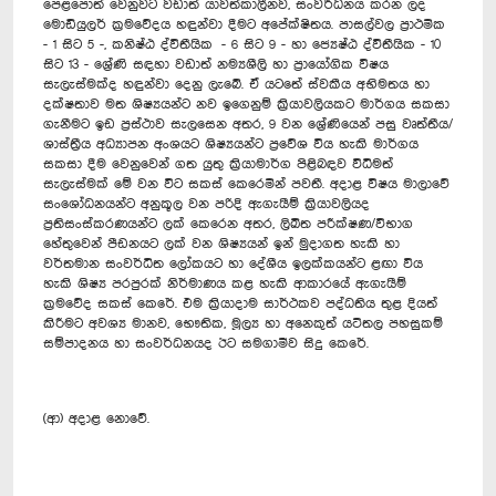
පෙළපොත් වෙනුවට වඩාත් යාවත්කාලීනව, සංවර්ධනය කරන ලද
මොඩියුලර් ක්‍රමවේදය හඳුන්වා දීමට අපේක්ෂිතය. පාසල්වල ප්‍රාථමික
- 1 සිට 5 -, කනිෂ්ඨ ද්විතීයික - 6 සිට 9 - හා ජ්‍යෙෂ්ඨ ද්විතීයික - 10
සිට 13 - ශ්‍රේණි සඳහා වඩාත් නම්‍යශීලි හා ප්‍රායෝගික විෂය
සැලැස්මක්ද හඳුන්වා දෙනු ලැබේ. ඒ යටතේ ස්වකීය අභිමතය හා
දක්ෂතාව මත ශිෂ්‍යයන්ට නව ඉගෙනුම් ක්‍රියාවලියකට මාර්ගය සකසා
ගැනීමට ඉඩ ප්‍රස්ථාව සැලසෙන අතර, 9 වන ශ්‍රේණියෙන් පසු වෘත්තීය/
ශාස්ත්‍රීය අධ්‍යාපන අංශයට ශිෂ්‍යයන්ට ප්‍රවේශ විය හැකි මාර්ගය
සකසා දීම වෙනුවෙන් ගත යුතු ක්‍රියාමාර්ග පිළිබඳව විධිමත්
සැලැස්මක් මේ වන විට සකස් කෙරෙමින් පවතී. අදාළ විෂය මාලාවේ
සංශෝධනයන්ට අනුකූල වන පරිදි ඇගැයීම් ක්‍රියාවලියද
ප්‍රතිසංස්කරණයන්ට ලක් කෙරෙන අතර, ලිඛිත පරීක්ෂණ/විභාග
හේතුවෙන් පීඩනයට ලක් වන ශිෂ්‍යයන් ඉන් මුදාගත හැකි හා
වර්තමාන සංවර්ධිත ලෝකයට හා දේශීය ඉලක්කයන්ට ළඟා විය
හැකි ශිෂ්‍ය පරපුරක් නිර්මාණය කළ හැකි ආකාරයේ ඇගැයීම්
ක්‍රමවේද සකස් කෙරේ. එම ක්‍රියාදාම සාර්ථකව පද්ධතිය තුළ දියත්
කිරීමට අවශ්‍ය මානව, භෞතික, මූල්‍ය හා අනෙකුත් යටිතල පහසුකම්
සම්පාදනය හා සංවර්ධනයද ඊට සමගාමීව සිදු කෙරේ.
(ආ) අදාළ නොවේ.