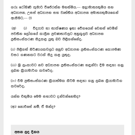
ගරු රෝහිණි කුමාරි විජේරත්න මහත්මිය,— අග්‍රාමාත්‍යතුමිය සහ
අධ්‍යාපන, උසස් අධ්‍යාපන සහ වෘත්තීය අධ්‍යාපන අමාත්‍යතුමියගෙන්
ඇසීමට,— (1)
(අ) (i) විද්‍යාව හා තාක්ෂණය ඉතා වේගයෙන් වෙනස් වෙමින්
පවතින ලෝකයේ කාලීන ප්‍රවණතාවලට අනුකූලව අධ්‍යාපන
ප්‍රතිසංස්කරණ සිදුකළ යුතු බව පිළිගන්නේද;
(ii) පිළිගත් නිර්ණායකවලට අනුව අධ්‍යාපන ප්‍රතිසංස්කරණ කොපමණ
වසර ගණනකට වරක් සිදු කළ යුතුද;
(iii) ශ්‍රී ලංකාවට නව අධ්‍යාපන ප්‍රතිසංස්කරණ හඳුන්වා දීම සඳහා ගනු
ලබන ක්‍රියාමාර්ග කවරේද;
(iv) එම ප්‍රතිසංස්කරණ ක්‍රියාත්මක කිරීම සඳහා ගනු ලබන ක්‍රියාමාර්ග
කවරේද;
යන්න එතුමිය මෙම සභාවට දන්වන්නෙහිද?
(ආ) නොඑසේ නම්, ඒ මන්ද?
අසන ලද දිනය