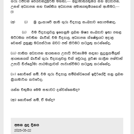
ගරු රජීවන් ජෙයචන්ද්‍රමූර්ති මහතා,— අග්‍රාමාත්‍යතුමිය සහ අධ්‍යාපන,
උසස් අධ්‍යාපන සහ වෘත්තීය අධ්‍යාපන අමාත්‍යතුමියගෙන් ඇසීමට,—
(1)
(අ) (i) ශ්‍රී ලංකාවේ ඇති ගුරු විද්‍යාල සංඛ්‍යාව කොපමණද;
(ii) එම විද්‍යාලවල ඉගෙනුම ලබන ශිෂ්‍ය සංඛ්‍යාව ඉතා පහළ
මට්ටමක පවතින බැවින්, එම විද්‍යාල, අධ්‍යාපන ක්ෂේත්‍රයට අදාළ
වෙනත් පුහුණු මධ්‍යස්ථාන බවට පත් කිරීමට කටයුතු කරන්නේද;
(iii) ජාතික අධ්‍යාපන ආයතනය උපාධි පිරිනැමීම සඳහා සුදුසුකම්ලත්
ආයතනයක් බැවින් ගුරු විද්‍යාලවල එක් අවුරුදු පූර්ණ කාලීන පශ්චාත්
උපාධි ඩිප්ලෝමා පාඨමාලාවක් පැවැත්වීමට කටයුතු කරන්නේද;
(iv) නොඑසේ නම්, එම ගුරු විද්‍යාල සම්බන්ධයෙන් ඉදිරියේදී ගනු ලබන
ක්‍රියාමාර්ග කවරේද;
යන්න එතුමිය මෙම සභාවට දන්වන්නෙහිද?
(ආ) නොඑසේ නම්, ඒ මන්ද?
අසන ලද දිනය
2025-05-22