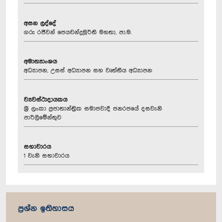
අසන ලද්දේ
ගරු රජීවන් ජෙයචන්ද්‍රමූර්ති මහතා, පා.ම.
අමාත්‍යාංශය
අධ්‍යාපන, උසස් අධ්‍යාපන සහ වෘත්තීය අධ්‍යාපන
ව්‍යවස්ථාදායකය
ශ්‍රී ලංකා ප්‍රජාතාන්ත්‍රික සමාජවාදී ජනරජයේ දසවැනි
පාර්ලිමේන්තුව
සභාවාරය
1 වැනි සභාවාරය
ප්‍රශ්න ඉතිහාසය