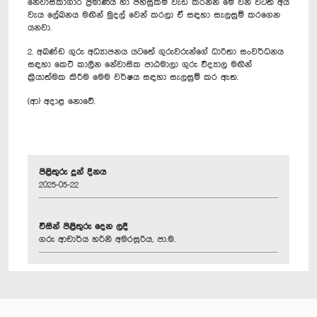
නේවාසිකාගාර ප්‍රමාණය හා පහසුකම් වැඩි කරන්න මේ වන විටත් අය
වැය ලේඛනය මඟින් මුදල් වෙන් කරලා ඒ සඳහා සැලසුම් කරගෙන
යනවා.
2. අඛණ්ඩ ගුරු අධ්‍යාපනය යටතේ ගුරුවරුන්ගේ ධාරිතා සංවර්ධනය
සඳහා කෙටි කාලීන නේවාසික පාඨමාලා ගුරු විද්‍යාල මඟින්
ක්‍රියාත්මක කිරීම මෙම වර්ෂය සඳහා සැලසුම් කර ඇත.
(ආ) අදාළ නොවේ.
පිළිතුරු දුන් දිනය
2025-05-22
විසින් පිළිතුරු දෙන ලදී
ගරු ආචාර්ය හරිනි අමරසූරිය, පා.ම.