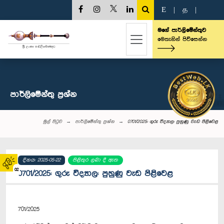
E
|
த
|
මගේ පාර්ලිමේන්තුව
මෙතැනින් පිවිසෙන්න
පාර්ලි‌මේන්තු‌ ප්‍රශ්න
මුල් පිටුව
පාර්ලි‌මේන්තු‌ ප්‍රශ්න
0701/2025: ගුරු විද්‍යාල: පුහුණු වැඩ පිළිවෙළ
දිනය: 2025-05-22
පිළිතුර ලබා දී ඇත
02
0701/2025: ගුරු විද්‍යාල: පුහුණු වැඩ පිළිවෙළ
701/2025