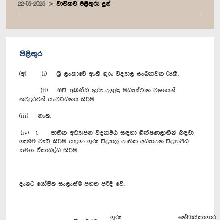
22-05-2025
වාචිකව පිළිතුරු දුන්
පිළිතුර
(අ) (i) ශ්‍රී ලංකාවේ ඇති ගුරු විද්‍යාල සංඛ්‍යාවක 08කි.
(ii) ඔව්. අඛණ්ඩ ගුරු පුහුණු මධ්‍යස්ථාන වශයෙන්
තවදුරටත් සංවර්ධනය කිරීම.
(iii) නැත.
(iv) 1. ජාතික අධ්‍යාපන විද්‍යාපීඨ සඳහා ශික්ෂණලාභින් බඳවා
ගැනීම වැඩි කිරීම සඳහා ගුරු විද්‍යාල ජාතික අධ්‍යාපන විද්‍යාපීඨ
සමඟ ඒකාබද්ධ කිරීම.
දැනට යෝජිත සැලැස්ම පහත පරිදි වේ.
ගුරු
නේවාසිකාගාර