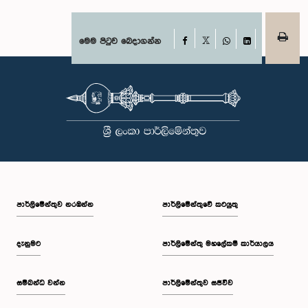
Facebook
මෙම පිටුව බෙදාගන්න
X
WhatsApp
LinkedIn
පාර්ලි‌මේන්තුව නරඹන්න
පාර්ලිමේන්තුවේ කටයුතු
දැනුමට
පාර්ලිමේන්තු මහලේකම් කාර්යාලය
සම්බන්ධ වන්න
පාර්ලිමේන්තුව සජීවීව