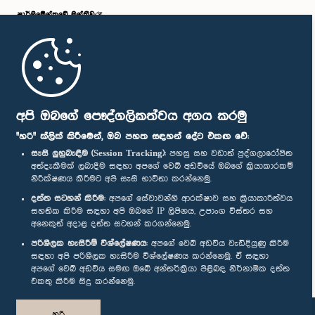
පාර්ලි‌මේන්තුවේ මන්ත්‍රීවරු
මුල් පිටුව
පාර්ලිමේන්තු ජංගම යෙදුම
අපි ඔබගේ පෞද්ගලිකත්වය අගය කරමු
"හරි" ක්ලික් කිරීමෙන්, ඔබ පහත සඳහන් දේට එකඟ වේ:
සැසි ලුහුබැඳීම (Session Tracking):
පහසු සහ වඩාත් පුද්ගලාරෝපිත
අත්දැකීමක් ලබාදීම සඳහා අපගේ වෙබ් අඩවියේ ඔබගේ ක්‍රියාකාරකම්
නිරීක්ෂණය කිරීමට අපි සැසි භාවිතා කරන්නෙමු.
අප හා සම්බන්ධ වී සිටින්න :
දත්ත සටහන් කිරීම:
අපගේ සේවාවන්හි ආරක්ෂාව සහ ක්‍රියාකාරීත්වය
සහතික කිරීම සඳහා අපි ඔබගේ IP ලිපිනය, උපාංග විස්තර සහ
අනෙකුත් අදාළ දත්ත සටහන් කරගන්නෙමු.
සම්මාන
පරිශීලක හැසිරීම් විශ්ලේෂණය:
අපගේ වෙබ් අඩවිය වැඩිදියුණු කිරීම
සඳහා අපි පරිශීලක හැසිරීම විශ්ලේෂණය කරන්නෙමු. ඒ සඳහා
අපගේ වෙබ් අඩවිය සමඟ ඔබේ අන්තර්ක්‍රියා පිළිබඳ නිර්නාමික දත්ත
පෞද්ගලිකත්ව ප්‍රතිපත්තිය
එකතු කිරීම සිදු කරන්නෙමු.
© ශ්‍රී ලංකා පාර්ලි‌මේන්තුව.
හරි