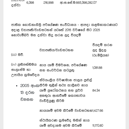
2025.10.31
6,398
216,998
ආ.ස.සේ.ම.
665,398,282.07
දක්වා
ජාතික ගොඩනැගිලි පර්යේෂණ සංවිධානය - ආපදා කළමනාකරණයට
අදාළ ව්‍යාපෘති/වැඩසටහන් යටතේ 2015 වර්ෂයේ සිට 2025
නොවැම්බර් මස දක්වා සිදු කරන ලද වියදම්
වියදම් කරන
ව්‍යාපෘතිය/වැඩසටහන
ලද මුදල
(iii) ඔව්.
(රු.මිලියන)
(iv) ප්‍රතිපත්තිමය
නාය යෑම් විමර්ශන, පර්යේෂණ
1,081.88
සැලැස්ම හා
සහ සංවර්ධන කටයුතු
උපායීය ක්‍රමවේදය
ස්වයංක්‍රීය වර්ෂාමාන ජාලය පුළුල්
2005 අංක
කිරීම තුළින් තථ්‍ය කාලීනව නාය
යෑම් පුරෝකථනය සහ පූර්ව
84.34
13 දරන
අනතුරු ඇඟවීමේ ශක්‍යතාවය
ව්‍යසන
වැඩිදියුණු කිරීම
නායයෑම් අවම කිරීමේ වැඩසටහන
1,427.66
ස්ථායීකරණ ක්‍රමවේද මඟින් නාය
යෑම් අවදානම අවම කිරීමේ
11,170.80