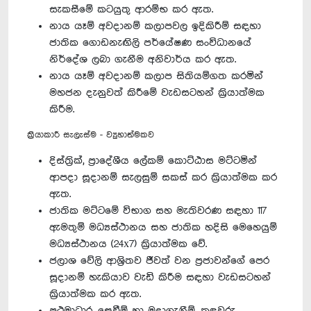
සැකසීමේ කටයුතු ආරම්භ කර ඇත.
නාය යෑම් අවදානම් කලාපවල ඉදිකිරීම් සඳහා
ජාතික ගොඩනැඟිලි පර්යේෂණ සංවිධානයේ
නිර්දේශ ලබා ගැනීම අනිවාර්ය කර ඇත.
නාය යෑම් අවදානම් කලාප සිතියම්ගත කරමින්
මහජන දැනුවත් කිරීමේ වැඩසටහන් ක්‍රියාත්මක
කිරීම.
ක්‍රියාකාරී සැලැස්ම - ව්‍යුහාත්මකව
දිස්ත්‍රික්, ප්‍රාදේශීය ලේකම් කොට්ඨාස මට්ටමින්
ආපදා සූදානම් සැලසුම් සකස් කර ක්‍රියාත්මක කර
ඇත.
ජාතික මට්ටමේ විභාග සහ මැතිවරණ සඳහා 117
ඇමතුම් මධ්‍යස්ථානය සහ ජාතික හදිසි මෙහෙයුම්
මධ්‍යස්ථානය (24x7) ක්‍රියාත්මක වේ.
ජලාශ වේලි ආශ්‍රිතව ජීවත් වන ප්‍රජාවන්ගේ පෙර
සූදානම් හැකියාව වැඩි කිරීම සඳහා වැඩසටහන්
ක්‍රියාත්මක කර ඇත.
ප්‍රථමාධාර, සෙවීම් හා මුදාගැනීම්, කඳවුරු