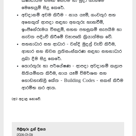
කණ්ඩායම් සමඟ සෙවීම් හා මුදා ගැනීමේ
මෙහෙයුම් සිදු කෙරේ.
අවදානම් අවම කිරීම - නාය යෑම්, ගංවතුර සහ
අනෙකුත් ආපදා සඳහා අනතුරු හැඟවීම්,
ඉංජිනේරුමය විසඳුම්, සහන පහසුකම් සැපයීම හා
නැවත පදිංචි කිරීමේ ව්‍යාපෘති ක්‍රියාත්මක වේ.
සහනාධාර සහ ආධාර - වන්දි මුදල් වැඩි කිරීම,
ආහාර සහ නිවස ප්‍රතිසංස්කරණ සඳහා සහනාධාර
ලබා දීම සිදු කෙරේ.
තොරතුරු හා පර්යේෂණ - ආපදා අවදානම් කලාප
සිතියම්ගත කිරීම, නාය යෑම් විමර්ශන සහ
ගොඩනැඟිලි කේත - Building Codes - සකස් කිරීම
ආරම්භ කර ඇත.
(ආ) අදාළ නොවේ.
පිළිතුරු දුන් දිනය
2026-01-09