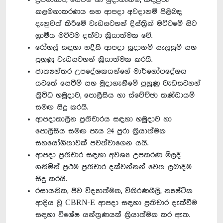
කළමනාකරණය සහ ආපදා අවදානම් පිළිබඳ
දැනුවත් කිරීමේ වැඩසටහන් දිස්ත්‍රික් මට්ටමේ සිට
ග්‍රාමීය මට්ටම දක්වා ක්‍රියාත්මක වේ.
රෝහල් සඳහා හදිසි ආපදා සූදානම් සැලසුම් සහ
පුහුණු වැඩසටහන් ක්‍රියාත්මක කරයි.
ජාත්‍යන්තර උපදේශකයන්ගේ මාර්ගෝපදේශය
යටතේ සෙවීම් සහ මුදාගැනීමේ පුහුණු වැඩසටහන්
ත්‍රිවිධ හමුදාව, පොලීසිය හා ස්වේච්ඡා කණ්ඩායම්
සමඟ සිදු කරයි.
ආපදාකාලීන ප්‍රතිචාරය සඳහා හමුදාව හා
පොලීසිය සමඟ පැය 24 පුරා ක්‍රියාත්මක
සහයෝගීතාවක් පවත්වාගෙන යයි.
ආපදා ප්‍රතිචාර සඳහා අවශ්‍ය උපකරණ මිලදී
ගනිමින් ප්‍රථම ප්‍රතිචාර දක්වන්නන් වෙත ලබාදීම
සිදු කරයි.
රසායනික, ජීව විද්‍යාත්මක, විකිරණශීලී, න්‍යෂ්ටික
ආදිය වූ CBRN-E ආපදා සඳහා ප්‍රතිචාර දැක්වීම
සඳහා විශේෂ යන්ත්‍රණයක් ක්‍රියාත්මක කර ඇත.