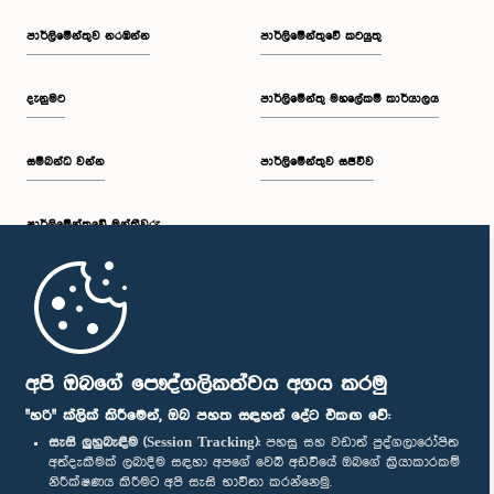
පාර්ලි‌මේන්තුව නරඹන්න
පාර්ලිමේන්තුවේ කටයුතු
දැනුමට
පාර්ලිමේන්තු මහලේකම් කාර්යාලය
සම්බන්ධ වන්න
පාර්ලිමේන්තුව සජීවීව
පාර්ලි‌මේන්තුවේ මන්ත්‍රීවරු
මුල් පිටුව
පාර්ලිමේන්තු ජංගම යෙදුම
අපි ඔබගේ පෞද්ගලිකත්වය අගය කරමු
"හරි" ක්ලික් කිරීමෙන්, ඔබ පහත සඳහන් දේට එකඟ වේ:
සැසි ලුහුබැඳීම (Session Tracking):
පහසු සහ වඩාත් පුද්ගලාරෝපිත
අත්දැකීමක් ලබාදීම සඳහා අපගේ වෙබ් අඩවියේ ඔබගේ ක්‍රියාකාරකම්
නිරීක්ෂණය කිරීමට අපි සැසි භාවිතා කරන්නෙමු.