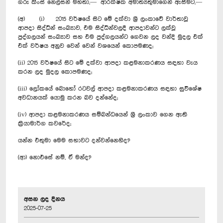
ගරු කිංස් නෙල්සන් මහතා,— ආරක්ෂක අමාත්‍යතුමාගෙන් ඇසීමට,—
(අ) (i) 2015 වර්ෂයේ සිට මේ දක්වා ශ්‍රී ලංකාවේ වාර්තාවූ
ආපදා සිද්ධීන් සංඛ්‍යාව, එම සිද්ධීන්වලදී ආපදාවන්ට ලක්වූ
පුද්ගලයන් සංඛ්‍යාව සහ එම පුද්ගලයන්ට ගෙවන ලද වන්දි මුදල එක්
එක් වර්ෂය අනුව වෙන් වෙන් වශයෙන් කොපමණද;
(ii) 2015 වර්ෂයේ සිට මේ දක්වා ආපදා කළමනාකරණය සඳහා වැය
කරන ලද මුදල කොපමණද;
(iii) ලෝකයේ බොහෝ රටවල් ආපදා කළමනාකරණය සඳහා සුවිශේෂ
අවධානයක් යොමු කරන බව දන්නේද;
(iv) ආපදා කළමනාකරණය සම්බන්ධයෙන් ශ්‍රී ලංකාව ගෙන ඇති
ක්‍රියාමාර්ග කවරේද;
යන්න එතුමා මෙම සභාවට දන්වන්නෙහිද?
(ආ) නොඑසේ නම්, ඒ මන්ද?
අසන ලද දිනය
2025-07-25