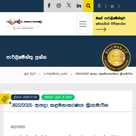
E
|
த
|
මගේ පාර්ලිමේන්තුව
මෙතැනින් පිවිසෙන්න
පාර්ලි‌මේන්තු‌ ප්‍රශ්න
මුල් පිටුව
පාර්ලි‌මේන්තු‌ ප්‍රශ්න
0622/2025: ආපදා කළමනාකරණය: ක්‍රියාමාර්ග
දිනය: 2025-07-25
පිළිතුර ලබා දී ඇත
02
0622/2025: ආපදා කළමනාකරණය: ක්‍රියාමාර්ග
622/2025