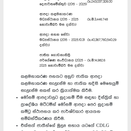
රු.243,037,326.00
දෙපාර්තමේන්තුව (2015 - 2025)
ආපදා කළමනාකරණ
මධ්‍යස්ථානය (2015 - 2025
රු.මි.3,446.748
නොවැම්බර් මස දක්වා)
ආපදා සහන සේවා
මධ්‍යස්ථානය (2015 - 2025.10.31
රු.40,367,760,540.29
දක්වා)
ජාතික ගොඩනැඟිලි
පර්යේෂණ සංවිධානය (2025 -
රු.මි.14,982.6
2025 නොවැම්බර් මස දක්වා
කළමනාකරණ පනතට අනුව ජාතික ආපදා
කළමනාකරණ සැලැස්ම හා ජාතික හදිසි මෙහෙයුම්
සැලැස්ම සකස් කර ක්‍රියාත්මක කිරීම.
මෝසම් ආපදාවලට සූදානම් වීම සඳහා දිස්ත්‍රික් හා
ප්‍රාදේශීය මට්ටමින් මෝසම් ආපදා පෙර සූදානම්
කමිටු ස්ථාපනය කර පාර්ශ්වකාර ආයතන
සම්බන්ධීකරණය කිරීම.
එක්සත් ජාතීන්ගේ මූල්‍ය සහාය යටතේ CDLG