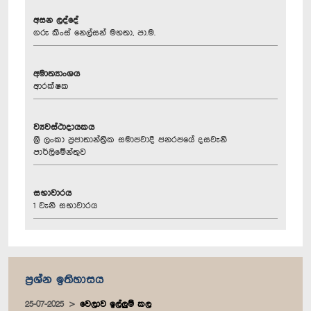
අසන ලද්දේ
ගරු කිංස් නෙල්සන් මහතා, පා.ම.
අමාත්‍යාංශය
ආරක්ෂක
ව්‍යවස්ථාදායකය
ශ්‍රී ලංකා ප්‍රජාතාන්ත්‍රික සමාජවාදී ජනරජයේ දසවැනි
පාර්ලිමේන්තුව
සභාවාරය
1 වැනි සභාවාරය
ප්‍රශ්න ඉතිහාසය
25-07-2025
වෙලාව ඉල්ලුම් කල