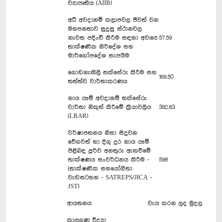
ව්‍යාපෘතිය (AIIB)
අධි අවදානම් කලාපවල ජීවත් වන
මහජනතාව සුදුසු ස්ථානවල
නැවත පදිංචි කිරීම සඳහා අවශ්‍ය
57.59
තාක්ෂණික නිර්දේශ සහ
මාර්ගෝපදේශ සැපයීම
ගොඩනැඟිලි තක්සේරු කිරීම සහ
169.50
තත්ත්ව වාර්තාකරණය
නාය යෑම් අවදානම් තක්සේරු
වාර්තා නිකුත් කිරීමේ ක්‍රියාවලිය
392.83
(LRAR)
වර්ෂාපතනය නිසා සිදුවන
වේගවත් හා දිගු දුර නාය යෑම්
පිළිබඳ පූර්ව අනතුරු ඇඟවීමේ
තාක්ෂණය සංවර්ධනය කිරීම -
598
(තාක්ෂණික සහයෝගීතා
වැඩසටහන - SATREPS/JICA -
JST)
ආයතනය
වැය කරන ලද මුදල
කාලගුණ විද්‍යා