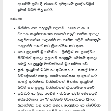
ඇඟවීම් ලබා දී ජනතාව අවදානම් ප්‍රදේශවලින්
ඉවත් කිරීම සිදු කරයි.
සාරාංශය
නීතිමය සහ සැලසුම් පදනම - 2005 අංක 13
ව්‍යසන කළමනාකරණ පනතට අනුව ජාතික ආපදා
කළමනාකරණ සැලැස්ම හා ජාතික හදිසි මෙහෙයුම්
සැලැස්ම සකස් කර ක්‍රියාත්මක කර ඇත.
පෙර සූදානම් ක්‍රියාමාර්ග - දිස්ත්‍රික් හා ප්‍රාදේශීය
මට්ටමින් ආපදා සූදානම් සැලසුම්, මෝසම් ආපදා
කමිටු හා පුහුණු වැඩසටහන් ක්‍රියාත්මක වේ.
ප්‍රජා දැනුවත් කිරීම හා අධ්‍යාපනය - පාසල් විෂය
නිර්දේශයට ආපදා කළමනාකරණය ඇතුළත් කර
පාසල් ආරක්ෂණ වැඩසටහන්, මහජන දැනුවත්
කිරීම සහ පුහුණු වැඩසටහන් ක්‍රියාත්මක කෙරේ.
ප්‍රතිචාර හා මුදා ගැනීම - ජාතික හදිසි මෙහෙයුම්
මධ්‍යස්ථානය හා 117 ඇමතුම් මධ්‍යස්ථානය (24x7)
ක්‍රියාත්මක වන අතර හමුදා, පොලීසිය හා ස්වේච්ඡා