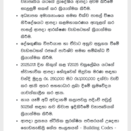
ව්‍යාපෘතිය යටතේ ප්‍රාදේශීය ආපදා අවම කිරීමේ
සැලසුම් සකස් කර ක්‍රියාත්මක කිරීම.
අධ්‍යාපන අමාත්‍යාංශය සමඟ එක්ව පාසල් විෂය
නිර්දේශයට ආපදා කළමනාකරණය ඇතුළත් කර
පාසල් ආපදා ආරක්ෂණ වැඩසටහන් ක්‍රියාත්මක
කිරීම.
දේශගුණික විපර්යාස හා ඒවාට අනුව අනුගත වීමේ
වැඩසටහන් රජයේ පාර්ශ්ව සමඟ සම්බන්ධ වී
ක්‍රියාත්මක කිරීම.
2025.01.11 දින නිකුත් කළ 1/2025 චක්‍රලේඛය යටතේ
ස්වාභාවික ආපදා හේතුවෙන් සිදුවන මරණ සඳහා
වන්දි මුදල රු. 250,000 සිට රු.1,000,000 දක්වා වැඩි
කර ඇති අතර සහනාධාර ලබා දීමේ ක්‍රමවේදය
යාවත්කාලීන කර ඇත.
නාය යෑම් අධි අවදානම් කලාපවල පදිංචි පවුල්
5025ක් සඳහා නව නිවාස ඉදිකිරීමේ ව්‍යාපෘතියක්
ක්‍රියාත්මක කිරීම.
ආපදා ප්‍රත්‍යය ස්ථිතික සුරක්ෂිත පරිසරයක් උදෙසා
ගොඩනැඟිලි කේත සංග්‍රහයක් - Building Codes -