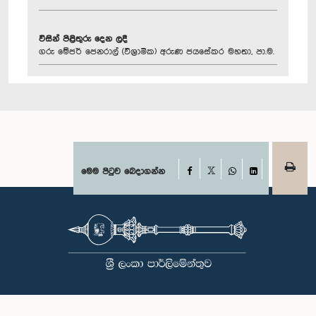
විසින් පිළිතුරු දෙන ලදී
ගරු මේජර් ‍ජෙනරාල් (විශ්‍රාමික) අරුණ ජයසේකර මහතා, පා.ම.
Facebook
මෙම පිටුව බෙදාගන්න
X
WhatsApp
LinkedIn