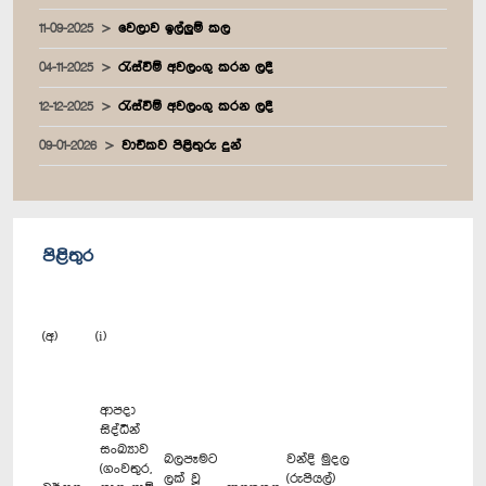
11-09-2025
වෙලාව ඉල්ලුම් කල
04-11-2025
රැස්වීම් අවලංගු කරන ලදී
12-12-2025
රැස්වීම් අවලංගු කරන ලදී
09-01-2026
වාචිකව පිළිතුරු දුන්
පිළිතුර
(අ) (i)
ආපදා
සිද්ධීන්
සංඛ්‍යාව
බලපෑමට
වන්දි මුදල
(ගංවතුර,
ලක් වූ
(රුපියල්)