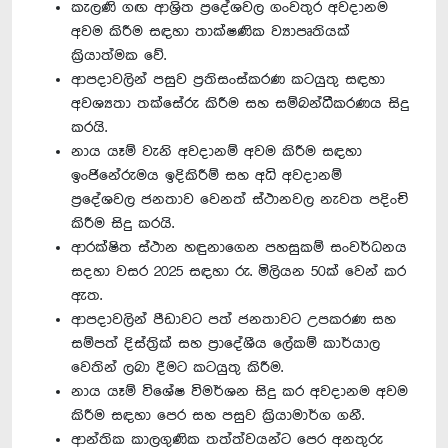
කැලණි ගඟ ආශ්‍රිත ප්‍රදේශවල ගංවතුර අවදානම
අවම කිරීම සඳහා තාක්ෂණික ව්‍යාපෘතියක්
ක්‍රියාත්මක වේ.
ආපදාවලින් පසුව ප්‍රතිසංස්කරණ කටයුතු සඳහා
අවශ්‍යතා තක්සේරු කිරීම සහ සම්බන්ධීකරණය සිදු
කරයි.
නාය යෑම් වැනි අවදානම් අවම කිරීම සඳහා
ඉංජිනේරුමය ඉදිකිරීම් සහ අධි අවදානම්
ප්‍රදේශවල ජනතාව වෙනත් ස්ථානවල නැවත පදිංචි
කිරීම සිදු කරයි.
ආරක්ෂිත ස්ථාන හඳුනාගෙන පහසුකම් සංවර්ධනය
සදහා වසර 2025 සඳහා රු. මිලියන 50ක් වෙන් කර
ඇත.
ආපදාවලින් පීඩාවට පත් ජනතාවට උපකරණ සහ
සම්පත් දිස්ත්‍රික් සහ ප්‍රාදේශීය ලේකම් කාර්යාල
වෙතින් ලබා දීමට කටයුතු කිරීම.
නාය යෑම් විශේෂ විමර්ශන සිදු කර අවදානම අවම
කිරීම සඳහා පෙර සහ පසුව ක්‍රියාමාර්ග ගනී.
ආන්තික කාලගුණික තත්ත්වයන්ට පෙර අනතුරු