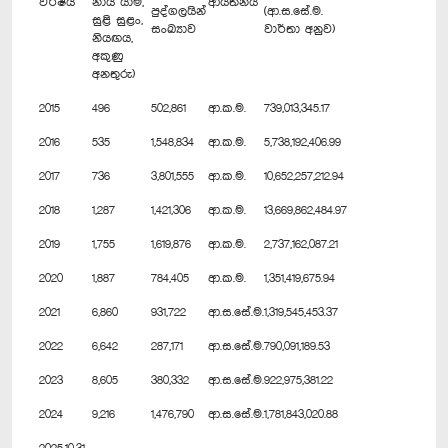
වර්ෂය
නාය යාම්,
ආයතනය
පුද්ගලයින්
(ආ.ස.සේ.ම.
සුළි සුළං,
සංඛ්‍යාව
වාර්තා අනුව)
නියඟය,
අකුණු
අනතුරු)
2015
496
502,861
ආ.ක.ම.
739,013,345.17
2016
535
1,548,834
ආ.ක.ම.
5,738,192,406.99
2017
736
3,801,555
ආ.ක.ම.
10,652,257,212.94
2018
1,287
1,421,306
ආ.ක.ම.
13,669,862,484.97
2019
1,755
1,619,876
ආ.ක.ම.
2,737,162,087.21
2020
1,887
784,405
ආ.ක.ම.
1,351,419,675.94
2021
6,860
931,722
ආ.ස.සේ.ම.
1,319,545,453.37
2022
6,642
287,171
ආ.ස.සේ.ම.
790,091,189.53
2023
8,605
380,332
ආ.ස.සේ.ම.
922,975,381.22
2024
9,216
1,476,790
ආ.ස.සේ.ම.
1,781,843,020.88