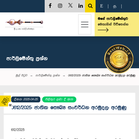
E
|
த
|
මගේ පාර්ලිමේන්තුව
මෙතැනින් පිවිසෙන්න
පාර්ලි‌මේන්තු‌ ප්‍රශ්න
මුල් පිටුව
පාර්ලි‌මේන්තු‌ ප්‍රශ්න
0612/2025: ජාතික සෞඛ්‍ය සංවර්ධන අරමුදල: අරමුණු
දිනය: 2025-04-25
පිළිතුර ලබා දී ඇත
02
0612/2025: ජාතික සෞඛ්‍ය සංවර්ධන අරමුදල: අරමුණු
612/2025