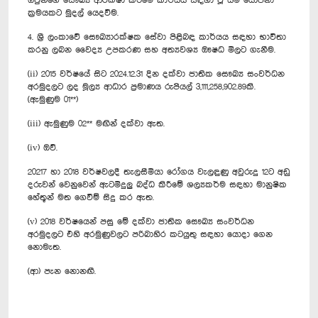
ඔවුන්ගේ සෞඛ්‍ය ආරක්ෂා කිරීමේ කාර්යය සඳහා වූ යම් යෝජනා
ක්‍රමයකට මුදල් යෙදවීම.
4. ශ්‍රී ලංකාවේ සෞඛ්‍යාරක්ෂක සේවා පිළිබඳ කාර්යය සඳහා භාවිතා
කරනු ලබන වෛද්‍ය උපකරණ සහ අත්‍යවශ්‍ය ඖෂධ මිලට ගැනීම.
(ii) 2015 වර්ෂයේ සිට 2024.12.31 දින දක්වා ජාතික සෞඛ්‍ය සංවර්ධන
අරමුදලට ලද මූල්‍ය ආධාර ප්‍රමාණය රුපියල් 3,111,258,902.89කි.
(ඇමුණුම 01**)
(iii) ඇමුණුම 02** මඟින් දක්වා ඇත.
(iv) ඔව්.
20217 හා 2018 වර්ෂවලදී තැලසීමියා රෝගය වැලඳුණු අවුරුදු 12ට අඩු
දරුවන් වෙනුවෙන් ඇටමිදුලු බද්ධ කිරීමේ ශල්‍යකර්ම සඳහා මානුෂික
හේතූන් මත ගෙවීම් සිදු කර ඇත.
(v) 2018 වර්ෂයෙන් පසු මේ දක්වා ජාතික සෞඛ්‍ය සංවර්ධන
අරමුදලට එහි අරමුණුවලට පරිබාහිර කටයුතු සඳහා යොදා ගෙන
නොමැත.
(ආ) පැන නොනඟී.