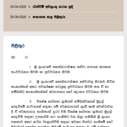
25-04-2025
රැස්වීම් අවලංගු කරන ලදී
05-06-2025
සභාගත කල පිළිතුරු
පිළිතුර
(අ) (i)
1. ශ්‍රී ලංකාවේ සෞඛ්‍යාරක්ෂක සේවා සපයන ආයතන
සංවර්ධනය කිරීම හා ප්‍රවර්ධනය කිරීම.
2. ශ්‍රී ලංකාවේ සෞඛ්‍යාරක්ෂක සේවාවල නිරතව සිටින
තැනැත්තන් අතර පර්යේෂණ කටයුතු ප්‍රවර්ධනය කිරීම සහ ඒ හා
සම්බන්ධ තැනැත්තන්ගේ අධ්‍යාපනය හෝ ඥානය වර්ධනය කිරීම.
3. විශේෂ යෝජනා ක්‍රමයක් සම්බන්ධයෙන් මුදල්
යෙදවීමේ කාර්යයන් සඳහා යම් පරිත්‍යාගයක් ලැබී ඇති අවස්ථාවක
දී ඒ පරිත්‍යාගය, හැකිතාක් දුරට එම විශේෂ යෝජනා ක්‍රමයට මුදල්
යෙදවීම සඳහා උපයෝගී කර ගැනීමට වග බලා ගනිමින් ශ්‍රී ලංකා
ජනතාව අතර රෝග වැළැක්වීම සඳහා අවශ්‍ය පියවර ගැනීමේ හෝ