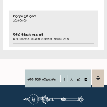
පිළිතුරු දුන් දිනය
2025-06-05
විසින් පිළිතුරු දෙන ලදී
ගරු (වෛද්‍ය) හංසක විජේමුණි මහතා, පා.ම.
Facebook
මෙම පිටුව බෙදාගන්න
X
WhatsApp
LinkedIn