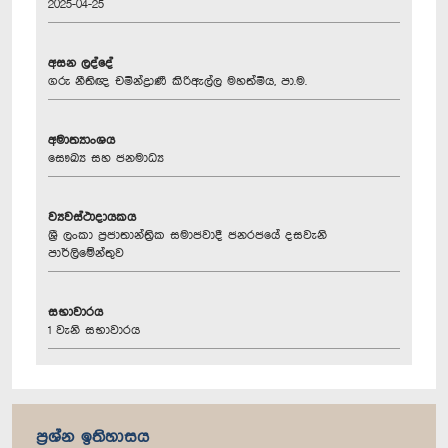
2025-04-25
අසන ලද්දේ
ගරු නීතිඥ චමින්ද්‍රාණී කිරිඇල්ල මහත්මිය, පා.ම.
අමාත්‍යාංශය
සෞඛ්‍ය සහ ජනමාධ්‍ය
ව්‍යවස්ථාදායකය
ශ්‍රී ලංකා ප්‍රජාතාන්ත්‍රික සමාජවාදී ජනරජයේ දසවැනි
පාර්ලිමේන්තුව
සභාවාරය
1 වැනි සභාවාරය
ප්‍රශ්න ඉතිහාසය