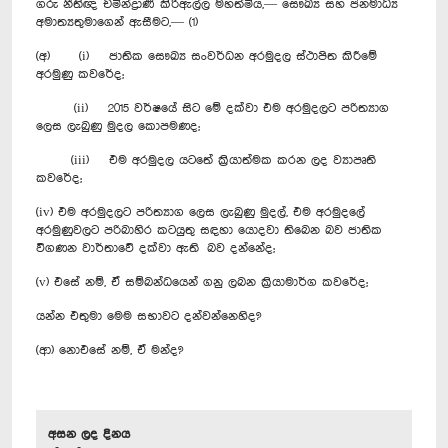
ගරු නීතිඥ චමින්ද්‍රාණී කිරිඇල්ල මහත්මිය,— සෞඛ්‍ය සහ ජනමාධ්‍ය
අමාත්‍යතුමාගෙන් ඇසීමට,— (1)
(අ) (i) ජාතික සෞඛ්‍ය සංවර්ධන අරමුදල ස්ථාපිත කිරීමේ
අරමුණු කවරේද;
(ii) 2015 වර්ෂයේ සිට මේ දක්වා එම අරමුදලට පරිත්‍යාග
ලෙස ලැබුණු මුදල කොපමණද;
(iii) එම අරමුදල යටතේ ක්‍රියාත්මක කරන ලද ව්‍යාපෘති
කවරේද;
(iv) එම අරමුදලට පරිත්‍යාග ලෙස ලැබුණු මුදල්, එම අරමුදලේ
අරමුණුවලට පරිබාහිර කටයුතු සඳහා යොදවා තිබෙන බව ජාතික
විගණන වාර්තාවේ දක්වා ඇති බව දන්නේද;
(v) එසේ නම්, ඒ සම්බන්ධයෙන් ගනු ලබන ක්‍රියාමාර්ග කවරේද;
යන්න එතුමා මෙම සභාවට දන්වන්නෙහිද?
(ආ) නොඑසේ නම්, ඒ මන්ද?
අසන ලද දිනය