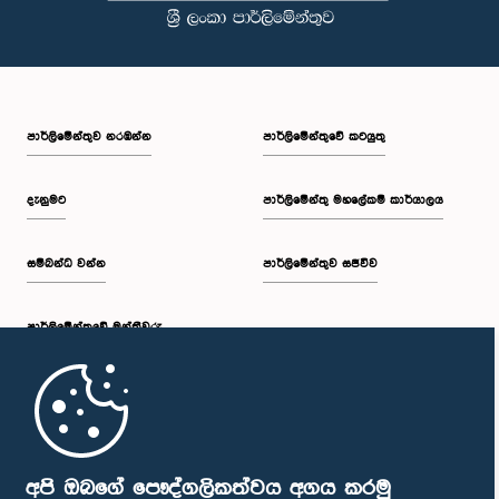
පාර්ලි‌මේන්තුව නරඹන්න
පාර්ලිමේන්තුවේ කටයුතු
දැනුමට
පාර්ලිමේන්තු මහලේකම් කාර්යාලය
සම්බන්ධ වන්න
පාර්ලිමේන්තුව සජීවීව
පාර්ලි‌මේන්තුවේ මන්ත්‍රීවරු
මුල් පිටුව
පාර්ලිමේන්තු ජංගම යෙදුම
අපි ඔබගේ පෞද්ගලිකත්වය අගය කරමු