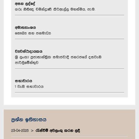
අසන ලද්දේ
ගරු නීතිඥ චමින්ද්‍රාණී කිරිඇල්ල මහත්මිය, පා.ම.
අමාත්‍යාංශය
සෞඛ්‍ය සහ ජනමාධ්‍ය
ව්‍යවස්ථාදායකය
ශ්‍රී ලංකා ප්‍රජාතාන්ත්‍රික සමාජවාදී ජනරජයේ දසවැනි
පාර්ලිමේන්තුව
සභාවාරය
1 වැනි සභාවාරය
ප්‍රශ්න ඉතිහාසය
23-04-2025
රැස්වීම් අවලංගු කරන ලදී