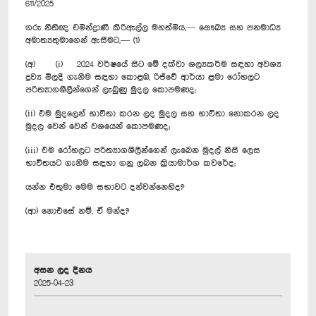
611/2025
ගරු නීතිඥ චමින්ද්‍රාණී කිරිඇල්ල මහත්මිය,— සෞඛ්‍ය සහ ජනමාධ්‍ය
අමාත්‍යතුමාගෙන් ඇසීමට,— (1)
(අ) (i) 2024 වර්ෂයේ සිට මේ දක්වා ශල්‍යකර්ම සඳහා අවශ්‍ය
ද්‍රව්‍ය මිලදී ගැනීම සඳහා කොළඹ, රිජ්වේ ආර්යා ළමා රෝහලට
පරිත්‍යාගශීලීන්ගෙන් ලැබුණු මුදල කොපමණද;
(ii) එම මුදලෙන් භාවිතා කරන ලද මුදල සහ භාවිතා නොකරන ලද
මුදල වෙන් වෙන් වශයෙන් කොපමණද;
(iii) එම රෝහලට පරිත්‍යාගශීලීන්ගෙන් ලැබෙන මුදල් නිසි ලෙස
භාවිතයට ගැනීම සඳහා ගනු ලබන ක්‍රියාමාර්ග කවරේද;
යන්න එතුමා මෙම සභාවට දන්වන්නෙහිද?
(ආ) නොඑසේ නම්, ඒ මන්ද?
අසන ලද දිනය
2025-04-23