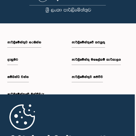
පාර්ලි‌මේන්තුව නරඹන්න
පාර්ලිමේන්තුවේ කටයුතු
දැනුමට
පාර්ලිමේන්තු මහලේකම් කාර්යාලය
සම්බන්ධ වන්න
පාර්ලිමේන්තුව සජීවීව
පාර්ලි‌මේන්තුවේ මන්ත්‍රීවරු
මුල් පිටුව