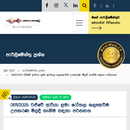
E
|
த
|
මගේ පාර්ලිමේන්තුව
මෙතැනින් පිවිසෙන්න
පාර්ලි‌මේන්තු‌ ප්‍රශ්න
මුල් පිටුව
පාර්ලි‌මේන්තු‌ ප්‍රශ්න
0611/2025: රිජ්වේ ආර්යා ළමා රෝහල: ශල්‍යකර්ම උපකරණ මිලදී ගැනීම සඳහා පරිත්‍යාග
දිනය: 2025-04-23
පිළිතුර ලබා දී ඇත
02
0611/2025: රිජ්වේ ආර්යා ළමා රෝහල: ශල්‍යකර්ම
උපකරණ මිලදී ගැනීම සඳහා පරිත්‍යාග