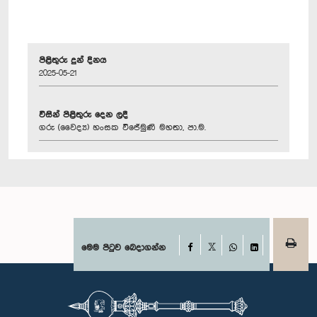
පිළිතුරු දුන් දිනය
2025-05-21
විසින් පිළිතුරු දෙන ලදී
ගරු (වෛද්‍ය) හංසක විජේමුණි මහතා, පා.ම.
Facebook
මෙම පිටුව බෙදාගන්න
X
WhatsApp
LinkedIn