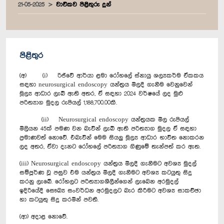
21-05-2025
වාචිකව පිළිතුරු දුන්
පිළිතුර
(අ) (i) රිජ්වේ ආර්යා ළමා රෝහලේ ස්නායු ශල්‍යකර්ම ඒකකය
සඳහා neurosurgical endoscopy යන්ත්‍රය මිලදී ගැනීම වෙනුවෙන්
මූල්‍ය ආධාර ලැබී ඇති අතර, ඒ සඳහා 2024 වර්ෂයේ ලද මුළු
පරිත්‍යාග මුදල රුපියල් 1,188,700.00කි.
(ii) Neurosurgical endoscopy යන්ත්‍රයක මිල රුපියල්
මිලියන 45ක් පමණ වන බැවින් ලැබී ඇති පරිත්‍යාග මුදල ඒ සඳහා
ප්‍රමාණවත් නොවේ. එබැවින් මෙම සියලු මූල්‍ය ආධාර භාවිත නොකරන
ලද අතර, ඒවා දැනට රෝහලේ පරිත්‍යාග ගිණුමේ තැන්පත් කර ඇත.
(iii) Neurosurgical endoscopy යන්ත්‍රය මිලදී ගැනීමට අවශ්‍ය මුදල්
සම්පූර්ණ වූ පසුව එම යන්ත්‍රය මිලදී ගැනීමට අවශ්‍ය කටයුතු සිදු
කරනු ලැබේ. රෝහලට පරිත්‍යාගශීලීන්ගෙන් ලැබෙන අරමුදල්
ඉදිරියේදී සෞඛ්‍ය සංවර්ධන අරමුදලට බැර කිරීමට අවශ්‍ය සාකච්ඡා
හා කටයුතු සිදු කරමින් පවතී.
(ආ) අදාළ නොවේ.