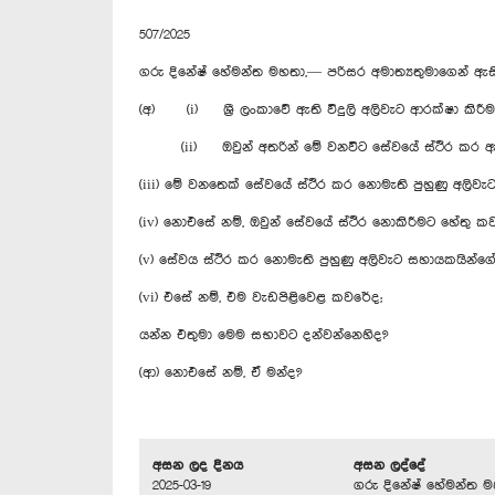
507/2025
ගරු දිනේෂ් හේමන්ත මහතා,— පරිසර අමාත්‍යතුමාගෙන් ඇ
(අ) (i) ශ්‍රී ලංකාවේ ඇති විදුලි අලිවැට ආරක්ෂා කි
(ii) ඔවුන් අතරින් මේ වනවිට සේවයේ ස්ථිර කර ඇති
(iii) මේ වනතෙක් සේවයේ ස්ථිර කර නොමැති පුහුණු අලිවැ
(iv) නොඑසේ නම්, ඔවුන් සේවයේ ස්ථිර නොකිරීමට හේතු ක
(v) සේවය ස්ථිර කර නොමැති පුහුණු අලිවැට සහායකයින්ගේ
(vi) එසේ නම්, එම වැඩපිළිවෙළ කවරේද;
යන්න එතුමා මෙම සභාවට දන්වන්නෙහිද?
(ආ) නොඑසේ නම්, ඒ මන්ද?
අසන ලද දිනය
අසන ලද්දේ
2025-03-19
ගරු දිනේෂ් හේමන්ත ම