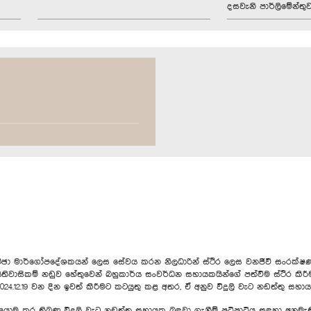
දසවැනි පාර්ලිමේන්තු
 මාර්ගෝපදේශකයන් ලෙස සේවය කරන නිලධාරින් ස්ථිර ලෙස වනජීවී සංරක්ෂණ 
ිතිවාසිකම් නඩුව හේතුවෙන් බහුකාර්ය සංවර්ධන සහායකයින්ගේ පත්වීම ස්ථිර කිරී
4.12.19 වන දින ඉවත් කිරීමට කටයුතු කළ අතර, ඒ අනුව විදුලි වැට නඩත්තු සහායක
ොමු කර තිබුණු විදුලි වැට නඩත්තු සහායක බඳවා ගැනීම් පටිපාටිය සඳහා අනුමැති