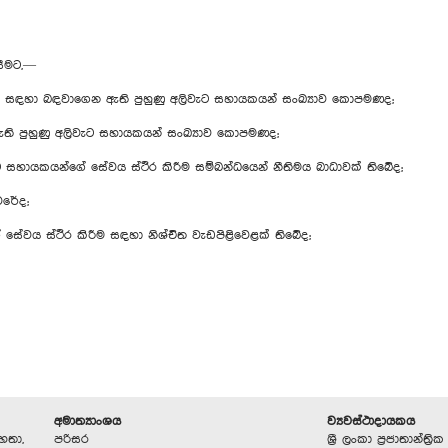
සීමට,—
රීම සඳහා බඳවාගෙන ඇති පුහුණු අලිවැට සහායකයන් සංඛ්‍යාව කොපමණද;
 පුහුණු අලිවැට සහායකයන් සංඛ්‍යාව කොපමණද;
ට සහායකයන්ගේ සේවය ස්ථිර කිරීම සම්බන්ධයෙන් නීතිමය බාධාවක් තිබේද;
වරේද;
 සේවය ස්ථිර කිරීම සඳහා නිශ්චිත වැඩපිළිවෙළක් තිබේද;
අමාත්‍යාංශය
ව්‍යවස්ථාදායකය
හතා,
පරිසර
ශ්‍රී ලංකා ප්‍රජාතාන්ත