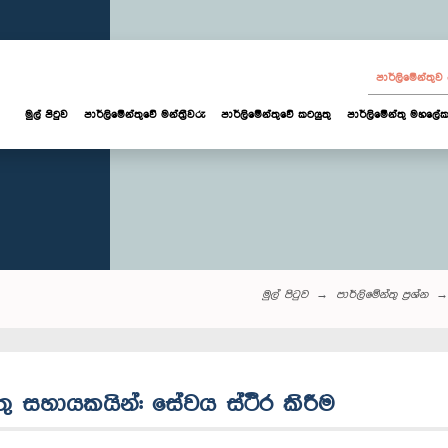
පාර්ලි‌මේන්තු
මුල් පිටුව
පාර්ලි‌මේන්තුවේ මන්ත්‍රීවරු
පාර්ලිමේන්තුවේ කටයුතු
පාර්ලිමේන්තු මහලේක
මුල් පිටුව
පාර්ලි‌මේන්තු‌ ප්‍රශ්න
්තු සහායකයින්: සේවය ස්ථිර කිරීම