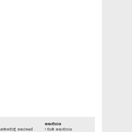
සභාවාරය
්‍රික සමාජවාදී ජනරජයේ
1 වැනි සභාවාරය