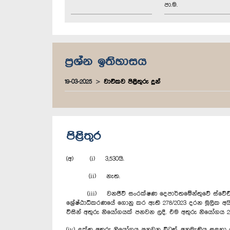
පා.ම.
ප්‍රශ්න ඉතිහාසය
19-03-2025
වාචිකව පිළිතුරු දුන්
පිළිතුර
(අ) (i) 3,530යි.
(ii) නැත.
(iii) වනජීවී සංරක්ෂණ දෙපාර්තමේන්තුවේ ස්වේච්ඡා
ශ්‍රේෂ්ඨාධිකරණයේ ගොනු කර ඇති 278/2023 දරන මූලික අය
විසින් අතුරු නියෝගයක් පනවන ලදී. එම අතුරු නියෝගය 202
(iv) උක්ත අතුරු නියෝගය පනවන විටත්, අනුමැතිය සඳහා ය