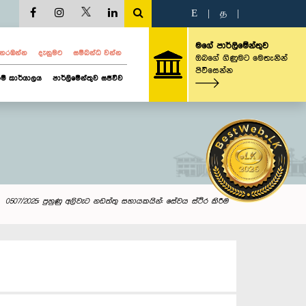
E
|
த
|
මගේ පාර්ලිමේන්තුව
ව නරඹන්න
දැනුමට
සම්බන්ධ වන්න
ඔබගේ ගිණුමට මෙතැනින්
පිවිසෙන්න
ම් කාර්යාලය
පාර්ලිමේන්තුව සජීවීව
0507/2025: පුහුණු අලිවැට නඩත්තු සහායකයින්: සේවය ස්ථිර කිරීම