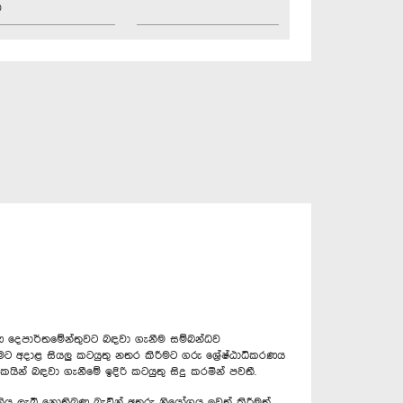
ව
දෙපාර්තමේන්තුවට බඳවා ගැනීම සම්බන්ධව
මට අදාළ සියලු කටයුතු නතර කිරීමට ගරු ශ්‍රේෂ්ඨාධිකරණය
යින් බඳවා ගැනීමේ ඉදිරි කටයුතු සිදු කරමින් පවතී.
ය ලැබී නොතිබුණු බැවින් අතුරු නියෝගය ඉවත් කිරීමත්