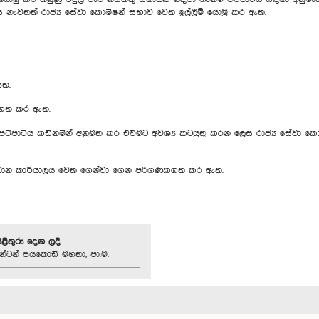
 නැවතත් රාජ්‍ය සේවා කොමිෂන් සභාව වෙත ඉල්ලීම් යොමු කර ඇත.
ඇත.
ණකගත කර ඇත.
 පටිපාටිය කඩිනමින් අනුමත කර එවීමට අවශ්‍ය කටයුතු කරන ලෙස රාජ්‍ය සේවා කො
ප්‍රධාන කාර්යාලය වෙත ගෙන්වා ගෙන පරිගණකගත කර ඇත.
පිළිතුරු දෙන ලදී
්ටන් ජයකොඩි මහතා, පා.ම.