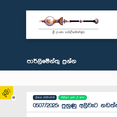
පාර්ලි‌මේන්තු‌ ප්‍රශ්න
දිනය: 2025-03-19
පිළිතුර ලබා දී ඇත
02
0507/2025: පුහුණු අලිවැට නඩත