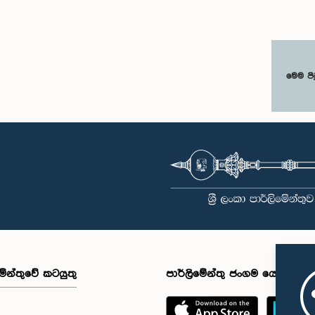
මෙම පි
මේන්තුවේ කටයුතු
පාර්ලිමේන්තු ජංගම යෙදුම