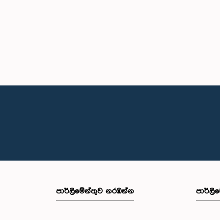
පාර්ලි‌මේන්තුව නරඹන්න
පාර්ලි