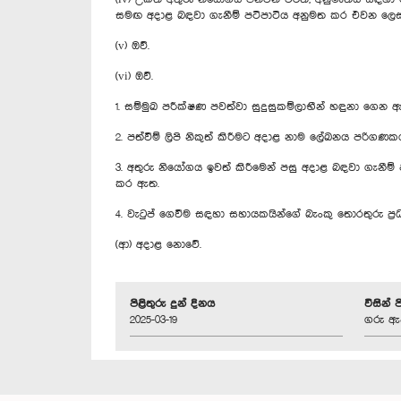
සමඟ අදාළ බඳවා ගැනීම් පටිපාටිය අනුමත කර එවන ලෙස
(v) ඔව්.
(vi) ඔව්.
1. සම්මුඛ පරීක්ෂණ පවත්වා සුදුසුකම්ලාභීන් හඳුනා ගෙන 
2. පත්වීම් ලිපි නිකුත් කිරීමට අදාළ නාම ලේඛනය පරිග
3. අතුරු නියෝගය ඉවත් කිරීමෙන් පසු අදාළ බඳවා ගැනීම්
කර ඇත.
4. වැටුප් ගෙවීම සඳහා සහායකයින්ගේ බැංකු තොරතුරු 
(ආ) අදාළ නොවේ.
පිළිතුරු දුන් දිනය
විසින් 
2025-03-19
ගරු ඇන