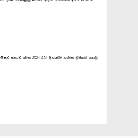
මිෂන් සභාව වෙත 2024.12.24 දිනැතිව නැවත ලිපියක් යොමු