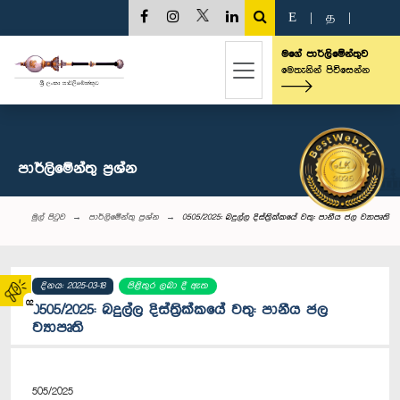
E
|
த
|
මගේ පාර්ලිමේන්තුව
මෙතැනින් පිවිසෙන්න
පාර්ලි‌මේන්තු‌ ප්‍රශ්න
මුල් පිටුව
පාර්ලි‌මේන්තු‌ ප්‍රශ්න
0505/2025: බදුල්ල දිස්ත්‍රික්කයේ වතු: පානීය ජල ව්‍යාපෘති
දිනය: 2025-03-18
පිළිතුර ලබා දී ඇත
02
0505/2025: බදුල්ල දිස්ත්‍රික්කයේ වතු: පානීය ජල
ව්‍යාපෘති
505/2025