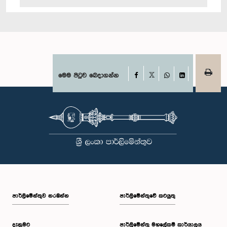
Facebook
මෙම පිටුව බෙදාගන්න
X
WhatsApp
LinkedIn
පාර්ලි‌මේන්තුව නරඹන්න
පාර්ලිමේන්තුවේ කටයුතු
දැනුමට
පාර්ලිමේන්තු මහලේකම් කාර්යාලය