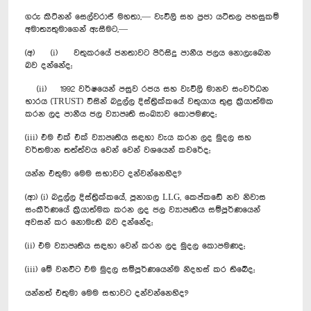
ගරු කිට්නන් සෙල්වරාජ් මහතා,— වැවිලි සහ ප්‍රජා යටිතල පහසුකම්
අමාත්‍යතුමාගෙන් ඇසීමට,—
(අ) (i) වතුකරයේ ජනතාවට පිරිසිදු පානීය ජලය නොලැබෙන
බව දන්නේද;
(ii) 1992 වර්ෂයෙන් පසුව රජය සහ වැවිලි මානව සංවර්ධන
භාරය (TRUST) විසින් බදුල්ල දිස්ත්‍රික්කයේ වතුයාය තුළ ක්‍රියාත්මක
කරන ලද පානීය ජල ව්‍යාපෘති සංඛ්‍යාව කොපමණද;
(iii) එම එක් එක් ව්‍යාපෘතිය සඳහා වැය කරන ලද මුදල සහ
වර්තමාන තත්ත්වය වෙන් වෙන් වශයෙන් කවරේද;
යන්න එතුමා මෙම සභාවට දන්වන්නෙහිද?
(ආ) (i) බදුල්ල දිස්ත්‍රික්කයේ, පූනාගල LLG, කෙප්කඩේ නව නිවාස
සංකීර්ණයේ ක්‍රියාත්මක කරන ලද ජල ව්‍යාපෘතිය සම්පූර්ණයෙන්
අවසන් කර නොමැති බව දන්නේද;
(ii) එම ව්‍යාපෘතිය සඳහා වෙන් කරන ලද මුදල කොපමණද;
(iii) මේ වනවිට එම මුදල සම්පූර්ණයෙන්ම නිදහස් කර තිබේද;
යන්නත් එතුමා මෙම සභාවට දන්වන්නෙහිද?