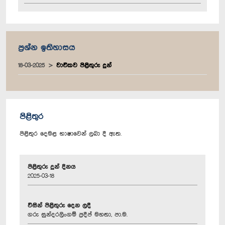
ප්‍රශ්න ඉතිහාසය
18-03-2025
වාචිකව පිළිතුරු දුන්
පිළිතුර
පිළිතුර දෙමළ භාෂාවෙන් ලබා දී ඇත.
පිළිතුරු දුන් දිනය
2025-03-18
විසින් පිළිතුරු දෙන ලදී
ගරු සුන්දරලිංගම් ප්‍රදීප් මහතා, පා.ම.