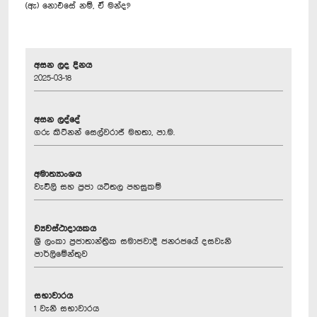
(ඇ) නොඑසේ නම්, ඒ මන්ද?
අසන ලද දිනය
2025-03-18
අසන ලද්දේ
ගරු කිට්නන් සෙල්වරාජ් මහතා, පා.ම.
අමාත්‍යාංශය
වැවිලි සහ ප්‍රජා යටිතල පහසුකම්
ව්‍යවස්ථාදායකය
ශ්‍රී ලංකා ප්‍රජාතාන්ත්‍රික සමාජවාදී ජනරජයේ දසවැනි
පාර්ලිමේන්තුව
සභාවාරය
1 වැනි සභාවාරය