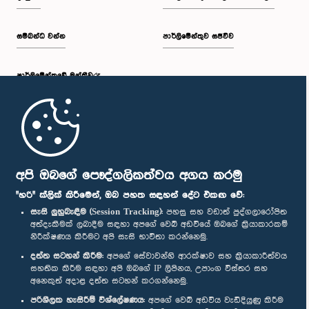
සම්බන්ධ වන්න
පාර්ලිමේන්තුව සජීවීව
පාර්ලි‌මේන්තුවේ මන්ත්‍රීවරු
මුල් පිටුව
පාර්ලිමේන්තු ජංගම යෙදුම
අපි ඔබගේ පෞද්ගලිකත්වය අගය කරමු
"හරි" ක්ලික් කිරීමෙන්, ඔබ පහත සඳහන් දේට එකඟ වේ:
සැසි ලුහුබැඳීම (Session Tracking):
පහසු සහ වඩාත් පුද්ගලාරෝපිත
අත්දැකීමක් ලබාදීම සඳහා අපගේ වෙබ් අඩවියේ ඔබගේ ක්‍රියාකාරකම්
නිරීක්ෂණය කිරීමට අපි සැසි භාවිතා කරන්නෙමු.
අප හා සම්බන්ධ වී සිටින්න :
දත්ත සටහන් කිරීම:
අපගේ සේවාවන්හි ආරක්ෂාව සහ ක්‍රියාකාරීත්වය
සහතික කිරීම සඳහා අපි ඔබගේ IP ලිපිනය, උපාංග විස්තර සහ
අනෙකුත් අදාළ දත්ත සටහන් කරගන්නෙමු.
සම්මාන
පරිශීලක හැසිරීම් විශ්ලේෂණය:
අපගේ වෙබ් අඩවිය වැඩිදියුණු කිරීම