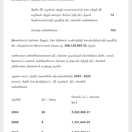
தேசிய நீ்ர் வழங்கல் மற்றும் வடிகாலமைப்புச் சபை மற்றும் நீர்
வழங்கல் மற்றும் சுகாதார மேம்பாட்டுத் திட்டத்தால்
12
மேற்கொள்ளப்படும் குடிநீர்த் திட்டங்களின் எண்ணிக்கை
மொத்த எண்ணிக்கை
103
இணைக்கப்பட்டுள்ளன. மேலும், அரச நிதியைப் பயன்படுத்தி செயற்படுத்தப்படும் குடிநீர்த்
திட்டங்களுக்கான தோராயமான செலவு ரூ. 209,125,085.32 ஆகும்.
கணிசமான எண்ணிக்கையிலான திட்டங்களை முடிவுக்குக் கொண்டுவர நீண்ட காலம்
தேவைப்பட்டதனால், தனித்தனியாக ஆய்வை நடத்தாமல் அந்தத் திட்டங்களின்
தற்போதைய நிலையைக் கூறுவது கடினம்.
பதுளை மாவட்டத்தில் அமைச்சின் ஏற்பாடுகளின்கீழ் 2004 - 2022
காலகட்டத்தில் செயற்படுத்தப்பட்ட நீர் வழங்கல் திட்டங்களின்
எண்ணிக்கை
செலவிடப்பட்ட தொகை
ஆண்டு
திட்ட அளவு
(ரூ.)
2004
26
5,202,088.31
2006
5
1,331,644.25
2010
5
1,474,362.14