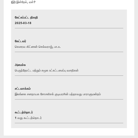
(இ) இன்றேல், ஏன்?
கேட்கப்பட்ட திகதி
2025-03-18
கேட்டவர்
கௌரவ கிட்ணன் செல்வராஜ், பா.உ.
அமைச்சு
பெருந்தோட்ட மற்றும் சமூக உட்கட்டமைப்பு வசதிகள்
சட்டவாக்கம்
இலங்கை சனநாயக சோசலிசக் குடியரசின் பத்தாவது பாராளுமன்றம்
கூட்டத்தொடர்
1 வது கூட்டத்தொடர்