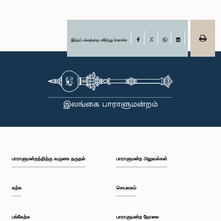
இந்தப் பக்கத்தை பகிர்ந்து கொள்க
Facebook
X
WhatsApp
LinkedIn
பாராளுமன்றத்திற்கு வருகை தருதல்
பாராளுமன்ற அலுவல்கள்
கற்க
செயலகம்
பங்கேற்க
பாராளுமன்ற நேரலை