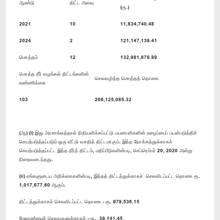
ஆண்டு
திட்ட அளவு
(ரூ.)
2021
10
11,834,740.48
2024
2
121,147,139.41
மொத்தம்
12
132,981,879.89
மொத்த நீர் வழங்கல் திட்டங்களின்
செலவழித்த மொத்தத் தொகை
எண்ணிக்கை
103
209,125,085.32
(ஆ) (i) இது அரசாங்கத்தால் நிதியளிக்கப்பட்டு பயனாளிகளின் உழைப்பைப் பயன்படுத்திச்
செயற்படுத்தப்படும் ஒரு வீட்டு வசதித் திட்டமாகும். இந்த நோக்கத்துக்காகச்
செயற்படுத்தப்பட்ட இந்த நீர்த் திட்டம், மதிப்பீடுகளின்படி, செப்ரெம்பர் 20, 2020 அன்று
நிறைவடைந்தது.
(ii) எங்களுடைய அறிக்கைகளின்படி, இந்தத் திட்டத்துக்காகச் செலவிடப்பட்ட தொகை ரூ.
1,017,677.60 ஆகும்.
திட்டத்துக்காகச் செலவிடப்பட்ட தொகை - ரூ. 978,536.15
மேலாண்மைச் செலவுகளுக்காகச் - ரூ. 39,141.45