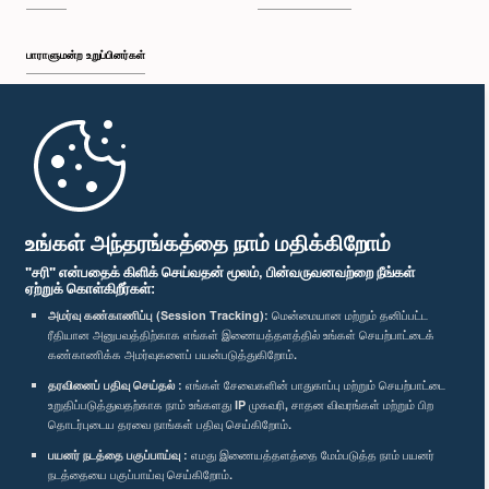
பாராளுமன்ற உறுப்பினர்கள்
முதற்பக்கம்
பாராளுமன்ற கையடக்க செயலி
உங்கள் அந்தரங்கத்தை நாம் மதிக்கிறோம்
"சரி" என்பதைக் கிளிக் செய்வதன் மூலம், பின்வருவனவற்றை நீங்கள்
ஏற்றுக் கொள்கிறீர்கள்:
அமர்வு கண்காணிப்பு (Session Tracking):
மென்மையான மற்றும் தனிப்பட்ட
ரீதியான அனுபவத்திற்காக எங்கள் இணையத்தளத்தில் உங்கள் செயற்பாட்டைக்
எம்மை பின்தொடர்க :
கண்காணிக்க அமர்வுகளைப் பயன்படுத்துகிறோம்.
தரவினைப் பதிவு செய்தல் :
எங்கள் சேவைகளின் பாதுகாப்பு மற்றும் செயற்பாட்டை
விருதுகள்
உறுதிப்படுத்துவதற்காக நாம் உங்களது IP முகவரி, சாதன விவரங்கள் மற்றும் பிற
தொடர்புடைய தரவை நாங்கள் பதிவு செய்கிறோம்.
பயனர் நடத்தை பகுப்பாய்வு :
எமது இணையத்தளத்தை மேம்படுத்த நாம் பயனர்
தனியுரிமைக் கொள்கை
நடத்தையை பகுப்பாய்வு செய்கிறோம்.