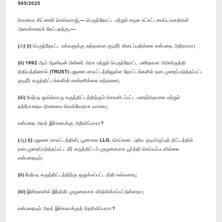
505/2025
கௌரவ கிட்ணன் செல்வராஜ்,— பெருந்தோட்ட மற்றும் சமூக உட்கட்டமைப்பு வசதிகள்
அமைச்சரைக் கேட்பதற்கு,—
(அ) (i) பெருந்தோட்ட மக்களுக்கு சுத்தமான குடிநீர் கிடைப்பதில்லை என்பதை அறிவாரா;
(ii) 1992 ஆம் ஆண்டின் பின்னர் அரச மற்றும் பெருந்தோட்ட மனிதவள அபிவிருத்தி
நிதியத்தினால் (TRUST) பதுளை மாவட்டத்திலுள்ள தோட்டங்களில் நடைமுறைப்படுத்தப்பட்ட
குடிநீர் கருத்திட்டங்களின் எண்ணிக்கை எத்தனை;
(iii) மேற்படி ஒவ்வொரு கருத்திட்டத்திற்கும் செலவிடப்பட்ட பணத்தொகை மற்றும்
தற்போதைய நிலைமை வெவ்வேறாக யாவை;
என்பதை அவர் இச்சபைக்கு அறிவிப்பாரா?
(ஆ) (i) பதுளை மாவட்டத்தின், பூனாகல LLG, கெப்கடை புதிய குடியிருப்புத் திட்டத்தில்
நடைமுறைப்படுத்தப்பட்ட நீர் கருத்திட்டம் முழுமையாக பூர்த்தி செய்யப்படவில்லை
என்பதையும்;
(ii) மேற்படி கருத்திட்டத்திற்கு ஒதுக்கப்பட்ட நிதி எவ்வளவு;
(iii) இன்றளவில் இந்நிதி முழுமையாக விடுவிக்கப்பட்டுள்ளதா;
என்பதையும் அவர் இச்சபைக்குத் தெரிவிப்பாரா?