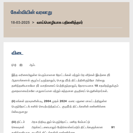
கேள்வியின் வரலாறு
18-03-2025
வாய்மொழியாக பதிலளித்தார்
விடை
(அ) (i) ஆம்.
இந்த வரிசையிலுள்ள பெரும்பாலான தோட்டங்கள் மற்றும் பிற வீடுகள் இயற்கை நீர்
ஆதாரங்களால் சூழப்பட்டிருந்தாலும், பொது நீர்த் திட்டத்திலிருந்தோ அல்லது
தனித்தனியாகவோ நீர் வசதிகளைப் பெற்றிருந்தாலும், தோராயமாக 10 சதவீதத்துக்கும்
குறைவானவர்களே பாதுகாப்பான மற்றும் சுத்தமான குடிநீரைப் பெறுகின்றார்கள்.
(ii) எங்கள் தரவுகளின்படி, 2004 முதல் 2024 வரை பதுளை மாவட்டத்திலுள்ள
பெருந்தோட்டங் களில் செயற்படுத்தப்பட்ட குடிநீர்த் திட்டங்களின் எண்ணிக்கை
பின்வருமாறு:
(iii) திட்டச்
அரசு நிதியுடனும் பெருந்தோட்ட மனித மேம்பாட்டு
செலவுகள்
அறக்கட்டளையாலும் மேற்கொள்ளப்படும் திட்டங்களுக்கான
91
தனித்தனியாக
குடிநீர்த் திட்டங்களின் எண்ணிக்கை