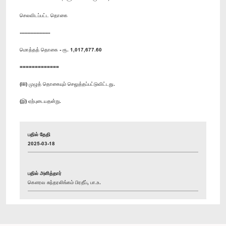
செலவிடப்பட்ட தொகை
--------------------
மொத்தத் தொகை - ரூ. 1,017,677.60
=============
(iii) முழுத் தொகையும் செலுத்தப்பட்டுவிட்டது.
(இ) ஏற்புடையதன்று.
பதில் தேதி
2025-03-18
பதில் அளித்தார்
கௌரவ சுந்தரலிங்கம் பிரதீப், பா.உ.