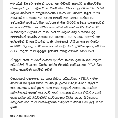
(vi) 2023 වසරේ අත්සන් කරන ලද ගිවිසුම ප්‍රකාරව කෘෂිකාර්මික
ක්ෂේත්‍රයේ දිගු කාලීන වීසා, එනම් මාස 63ක කාලයක් සේවය කිරීම
සඳහා තෝරාගත් අයදුම්කරුවන්ට හැකි වේ. කෙසේ නමුත්, 2023
වර්ෂයේ සිදු කරන ලද බඳවා ගැනීම් තුළ, බඳවා ගන්නා ලද
පුද්ගලයින් කෘෂිකාර්මික කාර්යයන් සිදු කිරීමට අවශ්‍ය කුසලතාවන්
යෝග්‍ය මට්ටමක නොතිබීම හේතුවෙන් බොහෝ සේවකයින් සේවා
ස්ථානවලින් පලාගොස් ඇත. රැකියා සඳහා බඳවා ගන්නා ලද
තැනැත්තන් ඔවුන්ට පවරන ලද රාජකාරි සිදු කිරීමට අසමත් වීම
හේතුවෙන් ශ්‍රී ලාංකිකයින් කෘෂි ක්ෂේත්‍රයේ රැකියා සඳහා බඳවා
ගැනීමට ඊශ්‍රායල සේවායෝජකයන් මැළිකමක් දක්වන අතර, මේ වන
විට ඒ සඳහා ඇති ඉල්ලුම ඉතාමත් පහළ අගයක් ගෙන ඇත.
ඒ අනුව, කෘෂි අංශයේ රැකියා අවස්ථා නැවත ලබා ගැනීම සඳහා
තවදුරටත් ශ්‍රී ලංකා විදේශ සේවා නියුක්ති කාර්යාංශය PIBA එක
සමඟ සාකච්ඡා කරමින් පවතී.
ඊශ්‍රායලයේ ජනගහන හා සංක්‍රමණික අධිකාරියේ - PIBA - මඟ
පෙන්වීම හා අධීක්ෂණය යටතේ ශ්‍රී ලංකා විදේශ සේවා නියුක්ති
කාර්යාංශය විසින් ඉහත අංක (v)හි සඳහන් ආකාරයට යෝග්‍ය
ක්‍රමවේදයක් සකස් කර ඇති අතර, ඊශ්‍රායල රාජ්‍යය මඟින් දැනුම්
දෙනු ලබන අවස්ථාවන්හිදී කාර්යාංශය විසින් අදාළ නිර්ණායක
සම්පූර්ණ කර ඇති රැකියාලාභීන් විදේශගත කිරීමට කටයුතු කරනු
ලබයි.
(ආ) පැන නොනඟී.