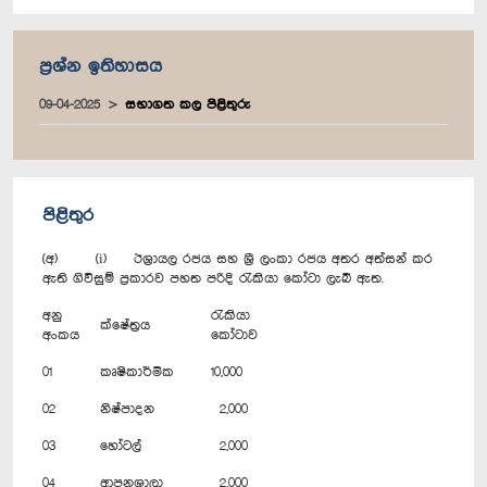
ප්‍රශ්න ඉතිහාසය
09-04-2025
සභාගත කල පිළිතුරු
පිළිතුර
(අ) (i) ඊශ්‍රායල රජය සහ ශ්‍රී ලංකා රජය අතර අත්සන් කර
ඇති ගිවිසුම් ප්‍රකාරව පහත පරිදි රැකියා කෝටා ලැබී ඇත.
අනු
රැකියා
ක්ෂේත්‍රය
අංකය
කෝටාව
01
කෘෂිකාර්මික
10,000
02
නිෂ්පාදන
2,000
03
හෝටල්
2,000
04
ආපනශාලා
2,000