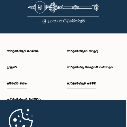
පාර්ලි‌මේන්තුව නරඹන්න
පාර්ලිමේන්තුවේ කටයුතු
දැනුමට
පාර්ලිමේන්තු මහලේකම් කාර්යාලය
සම්බන්ධ වන්න
පාර්ලිමේන්තුව සජීවීව
පාර්ලි‌මේන්තුවේ මන්ත්‍රීවරු
මුල් පිටුව