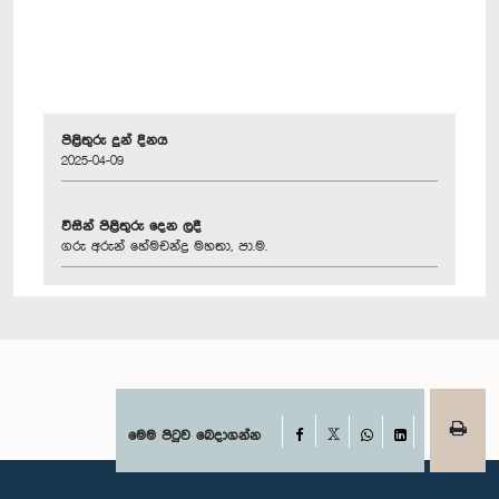
පිළිතුරු දුන් දිනය
2025-04-09
විසින් පිළිතුරු දෙන ලදී
ගරු අරුන් හේමචන්ද්‍ර මහතා, පා.ම.
Facebook
මෙම පිටුව බෙදාගන්න
X
WhatsApp
LinkedIn