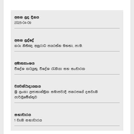
අසන ලද දිනය
2025-04-09
අසන ලද්දේ
ගරු නීතිඥ අනුරාධ ජයරත්න මහතා, පා.ම.
අමාත්‍යාංශය
විදේශ කටයුතු, විදේශ රැකියා සහ සංචාරක
ව්‍යවස්ථාදායකය
ශ්‍රී ලංකා ප්‍රජාතාන්ත්‍රික සමාජවාදී ජනරජයේ දසවැනි
පාර්ලිමේන්තුව
සභාවාරය
1 වැනි සභාවාරය