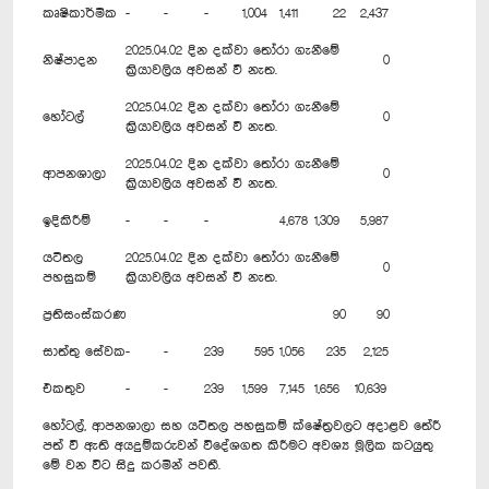
කෘෂිකාර්මික
-
-
-
1,004
1,411
22
2,437
2025.04.02 දින දක්වා තෝරා ගැනීමේ
නිෂ්පාදන
0
ක්‍රියාවලිය අවසන් වී නැත.
2025.04.02 දින දක්වා තෝරා ගැනීමේ
හෝටල්
0
ක්‍රියාවලිය අවසන් වී නැත.
2025.04.02 දින දක්වා තෝරා ගැනීමේ
ආපනශාලා
0
ක්‍රියාවලිය අවසන් වී නැත.
ඉදිකිරීම්
-
-
-
4,678
1,309
5,987
යටිතල
2025.04.02 දින දක්වා තෝරා ගැනීමේ
0
පහසුකම්
ක්‍රියාවලිය අවසන් වී නැත.
ප්‍රතිසංස්කරණ
90
90
සාත්තු සේවක
-
-
239
595
1,056
235
2,125
එකතුව
-
-
239
1,599
7,145
1,656
10,639
හෝටල්, ආපනශාලා සහ යටිතල පහසුකම් ක්ෂේත්‍රවලට අදාළව තේරී
පත් වී ඇති අයදුම්කරුවන් විදේශගත කිරීමට අවශ්‍ය මූලික කටයුතු
මේ වන විට සිදු කරමින් පවතී.