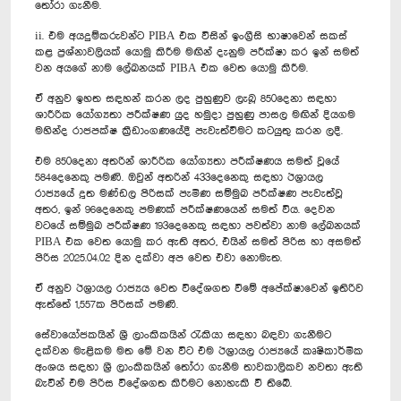
තෝරා ගැනීම.
ii. එම අයදුම්කරුවන්ට PIBA එක විසින් ඉංග්‍රීසි භාෂාවෙන් සකස්
කළ ප්‍රශ්නාවලියක් යොමු කිරීම මඟින් දැනුම පරීක්ෂා කර ඉන් සමත්
වන අයගේ නාම ලේඛනයක් PIBA එක වෙත යොමු කිරීම.
ඒ අනුව ඉහත සඳහන් කරන ලද පුහුණුව ලැබූ 850දෙනා සඳහා
ශාරීරික යෝග්‍යතා පරීක්ෂණ යුද හමුදා පුහුණු පාසල මඟින් දියගම
මහින්ද රාජපක්ෂ ක්‍රීඩාංගණයේදී පැවැත්වීමට කටයුතු කරන ලදී.
එම 850දෙනා අතරින් ශාරීරික යෝග්‍යතා පරීක්ෂණය සමත් වූයේ
584දෙනෙකු පමණි. ඔවුන් අතරින් 433දෙනෙකු සඳහා ඊශ්‍රායල
රාජ්‍යයේ දූත මණ්ඩල පිරිසක් පැමිණ සම්මුඛ පරීක්ෂණ පැවැත්වූ
අතර, ඉන් 96දෙනෙකු පමණක් පරීක්ෂණයෙන් සමත් විය. දෙවන
වටයේ සම්මුඛ පරීක්ෂණ 193දෙනෙකු සඳහා පවත්වා නාම ලේඛනයක්
PIBA එක වෙත යොමු කර ඇති අතර, එයින් සමත් පිරිස හා අසමත්
පිරිස 2025.04.02 දින දක්වා අප වෙත එවා නොමැත.
ඒ අනුව ඊශ්‍රායල රාජ්‍යය වෙත විදේශගත වීමේ අපේක්ෂාවෙන් ඉතිරිව
ඇත්තේ 1,557ක පිරිසක් පමණි.
සේවායෝජකයින් ශ්‍රී ලාංකිකයින් රැකියා සඳහා බඳවා ගැනීමට
දක්වන මැළිකම මත මේ වන විට එම ඊශ්‍රායල රාජ්‍යයේ කෘෂිකාර්මික
අංශය සඳහා ශ්‍රී ලාංකිකයින්‍ තෝරා ගැනීම තාවකාලිකව නවතා ඇති
බැවින් එම පිරිස විදේශගත කිරීමට නොහැකි වී තිබේ.