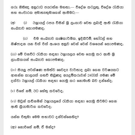
ගරු නීතිඥ අනුරාධ ජයරත්න මහතා,— විදේශ කටයුතු, විදේශ රැකියා
සහ සංචාරක අමාත්‍යතුමාගෙන් ඇසීමට,—
(අ) (i) ඊශ්‍රායල් රජය විසින් ශ්‍රී ලංකාව වෙත ලබාදී ඇති රැකියා
සංඛ්‍යාව කොපමණද;
(ii) එම සංඛ්‍යාව කෘෂිකාර්මික, ඉදිකිරීම්, ‍‍හෝටල් සහ
නිෂ්පාදන යන එක් එක් අංශය අනුව වෙන් වෙන් වශයෙන් කොපමණද;
(iii) මේ වනවිට රැකියා සඳහා ඊශ්‍රායලය වෙත යොමු කර ඇති ශ්‍රී
ලාංකිකයන් සංඛ්‍යාව කොපමණද;
(iv) සියලු පරික්ෂණ සමත්ව වෛද්‍ය වාර්තාද ලබා ගෙන වර්ෂයකට
ආසන්න කාලයක් ගතවී තිබුණද අයදුම්කරුවන් 2400ක් පමණ මේ
දක්වා ඊශ්‍රායල් රැකියා සඳහා යොමු කර නොමැති බව දන්නේද;
(v) එසේ නම්, ඊට හේතු කවරේද;
(vi) ඔවුන් කඩිනමින් ඊශ්‍රායලයේ රැකියා සඳහා යොමු කිරීමට ගෙන
ඇති ක්‍රියාමාර්ග කවරේද;
යන්න එතුමා මෙම සභාවට දන්වන්නෙහිද?
(ආ) නොඑසේ නම්, ඒ මන්ද?