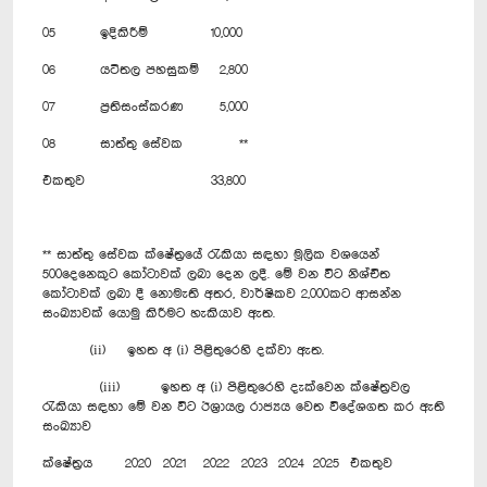
05
ඉදිකිරීම්
10,000
06
යටිතල පහසුකම්
2,800
07
ප්‍රතිසංස්කරණ
5,000
08
සාත්තු සේවක
**
එකතුව
33,800
** සාත්තු සේවක ක්ෂේත්‍රයේ රැකියා සඳහා මූලික වශයෙන්
500දෙනෙකුට කෝටාවක් ලබා දෙන ලදී. මේ වන විට නිශ්චිත
කෝටාවක් ලබා දී නොමැති අතර, වාර්ෂිකව 2,000කට ආසන්න
සංඛ්‍යාවක් යොමු කිරීමට හැකියාව ඇත.
(ii) ඉහත අ (i) පිළිතුරෙහි දක්වා ඇත.
(iii) ඉහත අ (i) පිළිතුරෙහි දැක්වෙන ක්ෂේත්‍රවල
රැකියා සඳහා මේ වන විට ඊශ්‍රායල රාජ්‍යය වෙත විදේශගත කර ඇති
සංඛ්‍යාව
ක්ෂේත්‍රය
2020
2021
2022
2023
2024
2025
එකතුව