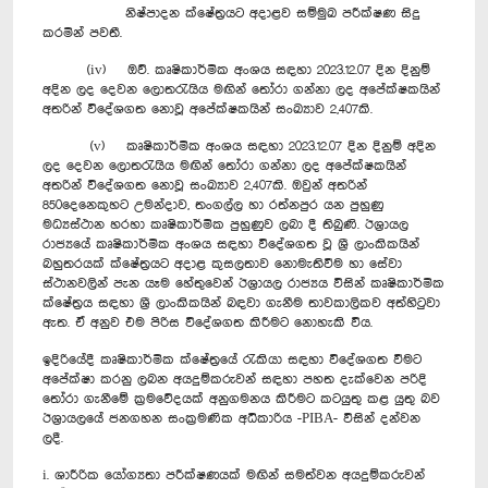
නිෂ්පාදන ක්ෂේත්‍රයට අදාළව සම්මුඛ පරීක්ෂණ සිදු
කරමින් පවතී.
(iv) ඔව්. කෘෂිකාර්මික අංශය සඳහා 2023.12.07 දින දිනුම්
අදින ලද දෙවන ලොතරැයිය මඟින් තෝරා ගන්නා ලද අපේක්ෂකයින්
අතරින් විදේශගත නොවූ අපේක්ෂකයින් සංඛ්‍යාව 2,407කි.
(v) කෘෂිකාර්මික අංශය සඳහා 2023.12.07 දින දිනුම් අදින
ලද දෙවන ලොතරැයිය මඟින් තෝරා ගන්නා ලද අපේක්ෂකයින්
අතරින් විදේශගත නොවූ සංඛ්‍යාව 2,407කි. ඔවුන් අතරින්
850දෙනෙකුහට උමන්දාව, තංගල්ල හා රත්නපුර යන පුහුණු
මධ්‍යස්ථාන හරහා කෘෂිකාර්මික පුහුණුව ලබා දී තිබුණි. ඊශ්‍රායල
රාජ්‍යයේ කෘෂිකාර්මික අංශය සඳහා විදේශගත ‍වූ ශ්‍රී ලාංකිකයින්
බහුතරයක් ක්ෂේත්‍රයට අදාළ කුසලතාව නොමැතිවීම හා සේවා
ස්ථානවලින් පැන යෑම හේතුවෙන් ඊශ්‍රායල රාජ්‍යය විසින් කෘෂිකාර්මික
ක්ෂේත්‍රය සඳහා ශ්‍රී ලාංකිකයින් බඳවා ගැනීම තාවකාලිකව අත්හිටුවා
ඇත. ඒ අනුව එම පිරිස විදේශගත කිරීමට නොහැකි විය.
ඉදිරියේදී කෘෂිකාර්මික ක්ෂේත්‍රයේ රැකියා සඳහා විදේශගත වීමට
අපේක්ෂා කරනු ලබන අයදුම්කරුවන් සඳහා පහත දැක්වෙන පරිදි
තෝරා ගැනීමේ ක්‍රමවේදයක් අනුගමනය කිරීමට කටයුතු කළ යුතු බව
ඊශ්‍රායලයේ ජනගහන සංක්‍රමණික අධිකාරිය -PIBA- විසින් දන්වන
ලදී.
i. ශාරීරික යෝග්‍යතා පරීක්ෂණයක් මඟින් සමත්වන අයදුම්කරුවන්