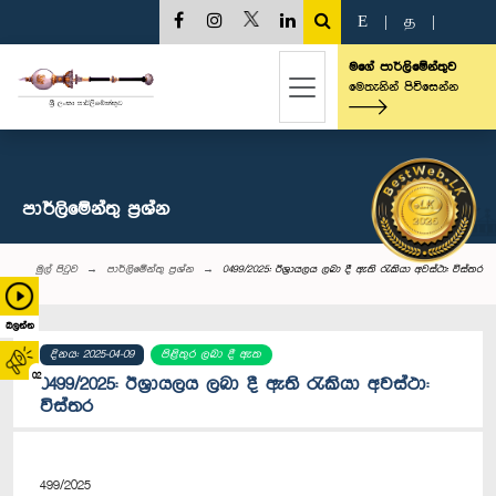
E
|
த
|
මගේ පාර්ලිමේන්තුව
මෙතැනින් පිවිසෙන්න
පාර්ලි‌මේන්තු‌ ප්‍රශ්න
මුල් පිටුව
පාර්ලි‌මේන්තු‌ ප්‍රශ්න
0499/2025: ඊශ්‍රායලය ලබා දී ඇති රැකියා අවස්ථා: විස්තර
බලන්න
දිනය: 2025-04-09
පිළිතුර ලබා දී ඇත
02
0499/2025: ඊශ්‍රායලය ලබා දී ඇති රැකියා අවස්ථා:
විස්තර
499/2025