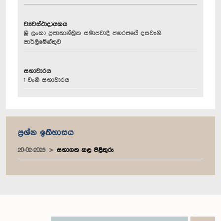
ව්‍යවස්ථාදායකය
ශ්‍රී ලංකා ප්‍රජාතාන්ත්‍රික සමාජවාදී ජනරජයේ දසවැනි
පාර්ලිමේන්තුව
සභාවාරය
1 වැනි සභාවාරය
ප්‍රශ්න ඉතිහාසය
20-02-2025
සභාගත කල පිළිතුරු