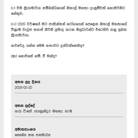
(v) එම ක්‍රියාමාර්ග සම්බන්ධයෙන් නිහාල් මහතා දැනුම්වත් නොකිරීමට
හේතුව;
(vi) 2020 වර්ෂයේ සිට පාකින්සන් රෝගයෙන් පෙළෙන නිහාල් මහතාගේ
විශ්‍රාම වැටුප සකස් කිරීම ප්‍රමාද කරන නිලධාරින්ට එරෙහිව ගනු ලබන
ක්‍රියාමාර්ග;
කවරේද යන්න මෙම සභාවට දන්වන්නෙහිද?
(ඇ) නොඑසේ නම්, ඒ මන්ද?
අසන ලද දිනය
2025-02-20
අසන ලද්දේ
ගරු ටී.කේ. ජයසුන්දර මහතා, පා.ම.
අමාත්‍යාංශය
සෞඛ්‍ය සහ ජනමාධ්‍ය