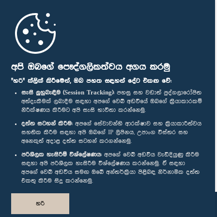
මුල් පිටුව
පාර්ලිමේන්තු ජංගම යෙදුම
අපි ඔබගේ පෞද්ගලිකත්වය අගය කරමු
"හරි" ක්ලික් කිරීමෙන්, ඔබ පහත සඳහන් දේට එකඟ වේ:
සැසි ලුහුබැඳීම (Session Tracking):
පහසු සහ වඩාත් පුද්ගලාරෝපිත
අත්දැකීමක් ලබාදීම සඳහා අපගේ වෙබ් අඩවියේ ඔබගේ ක්‍රියාකාරකම්
නිරීක්ෂණය කිරීමට අපි සැසි භාවිතා කරන්නෙමු.
අප හා සම්බන්ධ වී සිටින්න :
දත්ත සටහන් කිරීම:
අපගේ සේවාවන්හි ආරක්ෂාව සහ ක්‍රියාකාරීත්වය
සහතික කිරීම සඳහා අපි ඔබගේ IP ලිපිනය, උපාංග විස්තර සහ
අනෙකුත් අදාළ දත්ත සටහන් කරගන්නෙමු.
සම්මාන
පරිශීලක හැසිරීම් විශ්ලේෂණය:
අපගේ වෙබ් අඩවිය වැඩිදියුණු කිරීම
සඳහා අපි පරිශීලක හැසිරීම විශ්ලේෂණය කරන්නෙමු. ඒ සඳහා
අපගේ වෙබ් අඩවිය සමඟ ඔබේ අන්තර්ක්‍රියා පිළිබඳ නිර්නාමික දත්ත
පෞද්ගලිකත්ව ප්‍රතිපත්තිය
එකතු කිරීම සිදු කරන්නෙමු.
© ශ්‍රී ලංකා පාර්ලි‌මේන්තුව.
හරි
සියලු හිමිකම් ඇවිරිණි.
නිර්මාණය සහ සංවර්ධනය
TekGeeks