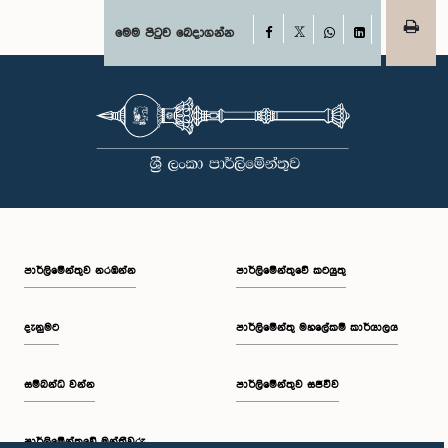
Facebook
මෙම පිටුව බෙදාගන්න
X
WhatsApp
LinkedIn
පාර්ලි‌මේන්තුව නරඹන්න
පාර්ලිමේන්තුවේ කටයුතු
දැනුමට
පාර්ලිමේන්තු මහලේකම් කාර්යාලය
සම්බන්ධ වන්න
පාර්ලිමේන්තුව සජීවීව
පාර්ලි‌මේන්තුවේ මන්ත්‍රීවරු