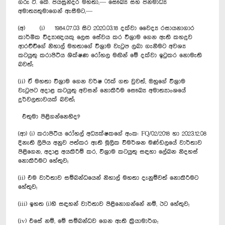
ගරු ටී. කේ. ජයසුන්දර මහතා,— සෞඛ්‍ය සහ ජනමාධ්‍ය
අමාත්‍යතුමාගෙන් ඇසීමට,—
(අ) (i) 1984.07.03 සිට 2020.03.18 දක්වා වෛද්‍ය රසායනාගාර
කාර්මික විද්‍යාඥයකු ලෙස සේවය කර විශ්‍රාම ගෙන ඇති කහදූව
ආරච්චිගේ නිහාල් මහතාගේ විශ්‍රාම වැටුප ලබා ගැනීමට අවශ්‍ය
කටයුතු කරාපිටිය ශික්ෂණ රෝහල මඟින් මේ දක්වා ඉටුකර නොමැති
බවත්;
(ii) ඒ මහතා විශ්‍රාම ගෙන වර්ෂ 05ක් ගත වුවත්, ඔහුගේ විශ්‍රාම
වැටුපට අදාළ කටයුතු අවසන් නොකිරීම සෞඛ්‍ය අමාත්‍යාංශයේ
දුර්වලතාවයක් බවත්;
එතුමා පිළිගන්නෙහිද?
(ආ) (i) කරාපිටිය රෝහල් අධ්‍යක්ෂකගේ අංක: FQ/02/2018 හා 2023.12.08
දිනැති ලිපිය අනුව පත්කර ඇති මූලික විමර්ශන මණ්ඩලයේ වාර්තාව
පිළිගෙන, අදාළ අයකිරීම් කර, විශ්‍රාම කටයුතු සඳහා ලේඛන නිදහස්
නොකිරීමට හේතුව;
(ii) එම වාර්තාව සම්බන්ධයෙන් නිහාල් මහතා දැනුම්වත් නොකිරීමට
හේතුව;
(iii) ඉහත (i)හි සඳහන් වාර්තාව පිළිනොගන්නේ නම්, ඊට හේතුව;
(iv) එසේ නම්, මේ සම්බන්ධව ගෙන ඇති ක්‍රියාමාර්ග;