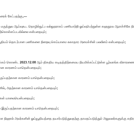
ரைக் கேட்பதற்கு,—
ல் மருத்துவ ஆய்வுகூட தொழில்நுட்ப வல்லுநராகப் பணியாற்றி ஓய்வுபெற்றுள்ள கஹதூவ ஆராச்சிகே
ற்கொள்ளப்படவில்லை என்பதையும்;
 ஓய்வூதியம் தொடர்பான பணிகளை நிறைவு செய்யாமை சுகாதார அமைச்சின் பலவீனம் என்பதையும்;
லக்கம் கொண்ட 2023.12.08 ஆம் திகதிய கடிதத்திற்கமைய நியமிக்கப்பட்டுள்ள பூர்வாங்க விசார
கான காரணம் யாதென்பதையும்;
் இருப்பதற்கான காரணம் யாதென்பதையும்;
ை எனில், அதற்கான காரணம் யாதென்பதையும்;
கைகள் யாவையென்பதையும்;
மல் இருப்பதற்கான காரணம் யாதென்பதையும்;
ுள்ள நிஹால் அவர்களின் ஓய்வூதியத்தை தயார்படுத்துவதற்கு தாமதப்படுத்தும் அலுவலர்களுக்கு எத