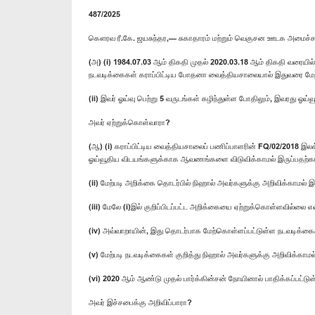
487/2025
கௌரவ ரீ.கே. ஜயசுந்தர,— சுகாதாரம் மற்றும் வெகுசன ஊடக அமைச்ச
(அ) (i) 1984.07.03 ஆம் திகதி முதல் 2020.03.18 ஆம் திகதி வரையி
நடவடிக்கைகள் கராப்பிட்டிய போதனா வைத்தியசாலையால் இதுவரை மே
(ii) இவர் ஓய்வு பெற்று 5 வருடங்கள் கழிந்துள்ள போதிலும், இவரது
அவர் ஏற்றுக்கொள்வாரா?
(ஆ) (i) கராப்பிட்டிய வைத்தியசாலைப் பணிப்பாளரின் FQ/02/2018 இ
ஓய்வூதிய விடயங்களுக்காக ஆவணங்களை விடுவிக்காமல் இருப்பதற்
(ii) மேற்படி அறிக்கை தொடர்பில் நிஹால் அவர்களுக்கு அறிவிக்காமல
(iii) மேலே (i)இல் குறிப்பிடப்பட்ட அறிக்கையை ஏற்றுக்கொள்ளவில்ல
(iv) அவ்வாறாயின், இது தொடர்பாக மேற்கொள்ளப்பட்டுள்ள நடவடிக்
(v) மேற்படி நடவடிக்கைகள் குறித்து நிஹால் அவர்களுக்கு அறிவிக்கா
(vi) 2020 ஆம் ஆண்டு முதல் பார்க்கின்சன் நோயினால் பாதிக்கப்பட்ட
அவர் இச்சபைக்கு அறிவிப்பாரா?