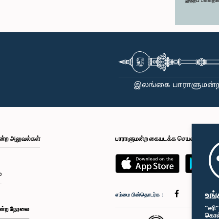
ன்ற அலுவல்கள்
பாராளுமன்ற கையடக்க செயலி
்
உங்
எம்மை பின்தொடர்க :
"சரி
ன்ற நேரலை
கொள்க