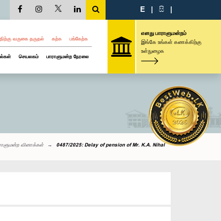
E
|
සි
|
எனது பாராளுமன்றம்
திற்கு வருகை தருதல்
கற்க
பங்கேற்க
இங்கே உங்கள் கணக்கிற்கு
உள்நுழைக
ல்கள்
செயலகம்
பாராளுமன்ற நேரலை
ராளுமன்ற வினாக்கள்
0487/2025: Delay of pension of Mr. K.A. Nihal