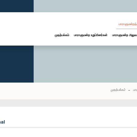
பாராளுமன்றத்
முதற்பக்கம்
பாராளுமன்ற உறுப்பினர்கள்
பாராளுமன்ற அலுவ
முதற்பக்கம்
பா
hal