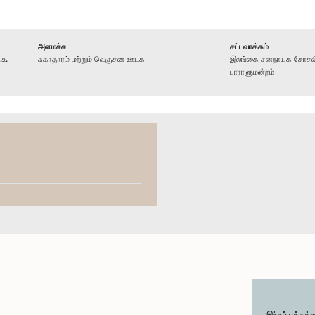
அமைச்சு
சட்டவாக்கம்
.உ.
சுகாதாரம் மற்றும் வெகுசன ஊடக
இலங்கை சனநாயக சோசலிசக
பாராளுமன்றம்
இந்தப் பக்கத்