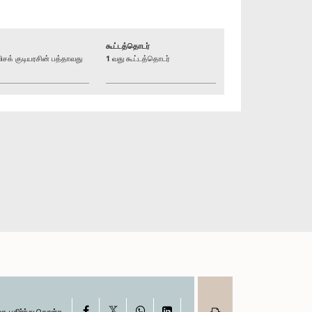
கூட்டத்தொடர்
் குடியரசின் பத்தாவது
1 வது கூட்டத்தொடர்
X
Facebook
WhatsApp
LinkedIn
தை பகிர்ந்து கொள்க