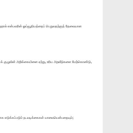
 நிஹால் என்பவரின் ஓய்வூதியத்தைப் பெறுவதற்குத் தேவையான
ணைக் குழுவின் அறிக்கையினை ஏற்று, உரிய அறவீடுகளை மேற்கொண்டு,
ிராக எடுக்கப்படும் நடவடிக்கைகள் யாவையென்பதையும்;