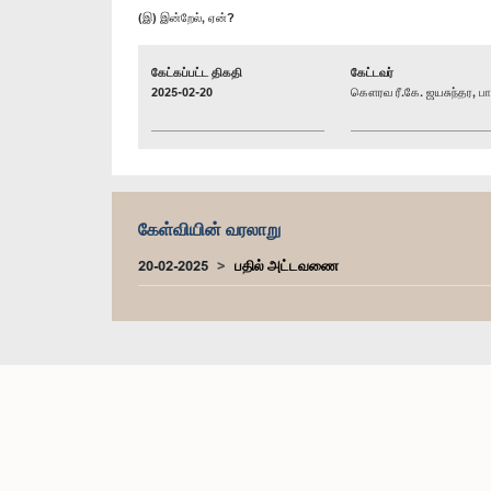
(இ) இன்றேல், ஏன்?
கேட்கப்பட்ட திகதி
கேட்டவர்
2025-02-20
கௌரவ ரீ.கே. ஜயசுந்தர, பா
கேள்வியின் வரலாறு
20-02-2025
பதில் அட்டவணை