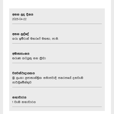
අසන ලද දිනය
2025-04-22
අසන ලද්දේ
ගරු ඉම්රාන් මහරූෆ් මහතා, පා.ම.
අමාත්‍යාංශය
තරුණ කටයුතු සහ ක්‍රීඩා
ව්‍යවස්ථාදායකය
ශ්‍රී ලංකා ප්‍රජාතාන්ත්‍රික සමාජවාදී ජනරජයේ දසවැනි
පාර්ලිමේන්තුව
සභාවාරය
1 වැනි සභාවාරය