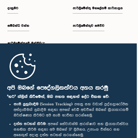
දැනුමට
පාර්ලිමේන්තු මහලේකම් කාර්යාලය
සම්බන්ධ වන්න
පාර්ලිමේන්තුව සජීවීව
පාර්ලි‌මේන්තුවේ මන්ත්‍රීවරු
මුල් පිටුව
පාර්ලිමේන්තු ජංගම යෙදුම
අපි ඔබගේ පෞද්ගලිකත්වය අගය කරමු
"හරි" ක්ලික් කිරීමෙන්, ඔබ පහත සඳහන් දේට එකඟ වේ:
සැසි ලුහුබැඳීම (Session Tracking):
පහසු සහ වඩාත් පුද්ගලාරෝපිත
අත්දැකීමක් ලබාදීම සඳහා අපගේ වෙබ් අඩවියේ ඔබගේ ක්‍රියාකාරකම්
නිරීක්ෂණය කිරීමට අපි සැසි භාවිතා කරන්නෙමු.
අප හා සම්බන්ධ වී සිටින්න :
දත්ත සටහන් කිරීම:
අපගේ සේවාවන්හි ආරක්ෂාව සහ ක්‍රියාකාරීත්වය
සහතික කිරීම සඳහා අපි ඔබගේ IP ලිපිනය, උපාංග විස්තර සහ
අනෙකුත් අදාළ දත්ත සටහන් කරගන්නෙමු.