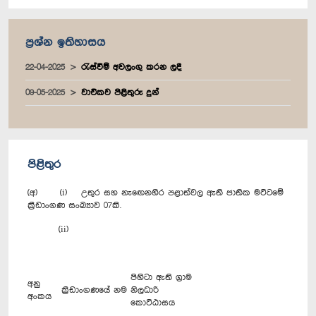
ප්‍රශ්න ඉතිහාසය
22-04-2025
රැස්වීම් අවලංගු කරන ලදී
09-05-2025
වාචිකව පිළිතුරු දුන්
පිළිතුර
(අ) (i) උතුර සහ නැ‍ඟෙනහිර පළාත්වල ඇති ජාතික මට්ටමේ
ක්‍රීඩාංගණ සංඛ්‍යාව 07කි.
(ii)
පිහිටා ඇති ග්‍රාම
අනු
ක්‍රීඩාංගණයේ නම
නිලධාරි
අංකය
කොට්ඨාසය