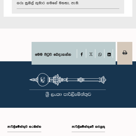
ගරු සුනිල් කුමාර ගමගේ මහතා, පා.ම.
Facebook
මෙම පිටුව බෙදාගන්න
X
WhatsApp
LinkedIn
පාර්ලි‌මේන්තුව නරඹන්න
පාර්ලිමේන්තුවේ කටයුතු