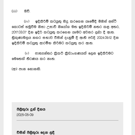
(iii) ඔව්.
(iv) ඉදිකිරීම් කටයුතු සිදු කරගෙන යෑමේදී මිනිස් අස්ථි
කොටස් හමුවීම නිසා උසාවි නියෝග මත ඉදිකිරීම් නතර කළ අතර,
2017.03.07 දින ඉදිරි කටයුතු කරගෙන යෑමට අවසර ලබා දී ඇත.
ත්‍රිකුණාමලය නගර සභාව විසින් දැනුම් දී ඇති පරිදි 2024.09.12 දින
ඉදිකිරීම් කටයුතු ආරම්භ කිරීමට කටයුතු කර ඇත.
(v) ජාත්‍යන්තර ක්‍රිකට් ක්‍රීඩාංගණයක් ලෙස ඉදිකිරීමට
මෙතෙක් තීරණය කර නැත.
(ආ) පැන නොනඟී.
පිළිතුරු දුන් දිනය
2025-05-09
විසින් පිළිතුරු දෙන ලදී