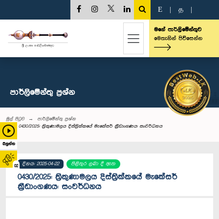
E
|
த
|
මගේ පාර්ලිමේන්තුව
මෙතැනින් පිවිසෙන්න
පාර්ලි‌මේන්තු‌ ප්‍රශ්න
මුල් පිටුව
පාර්ලි‌මේන්තු‌ ප්‍රශ්න
0430/2025: ත්‍රිකුණාමලය දිස්ත්‍රික්කයේ මැකේසර් ක්‍රීඩාංගණය: සංවර්ධනය
බලන්න
දිනය: 2025-04-22
පිළිතුර ලබා දී ඇත
02
0430/2025: ත්‍රිකුණාමලය දිස්ත්‍රික්කයේ මැකේසර්
ක්‍රීඩාංගණය: සංවර්ධනය