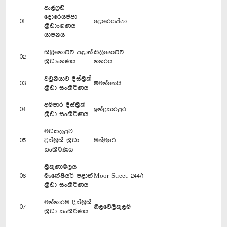
ඇල්ෆ්‍රඩ්
දොරෙයප්පා
01
දොරෙයප්පා
ක්‍රීඩාංගණය -
යාපනය
කිලිනොච්චි පළාත්
කිලිනොච්චි
02
ක්‍රීඩාංගණය
නගරය
වවුනියාව දිස්ත්‍රික්
03
ඕමන්තෙයි
ක්‍රීඩා සංකීර්ණය
අම්පාර දිස්ත්‍රික්
04
ඉන්ද්‍රසාරපුර
ක්‍රීඩා සංකීර්ණය
මඩකලපුව
05
දිස්ත්‍රික් ක්‍රීඩා
මත්මුරේ
සංකීර්ණය
ත්‍රිකුණාමලය
06
මැකේෂියර් පළාත්
Moor Street, 244/1
ක්‍රීඩා සංකීර්ණය
මන්නාරම දිස්ත්‍රික්
07
නිලවේලිකුලම්
ක්‍රීඩා සංකීර්ණය