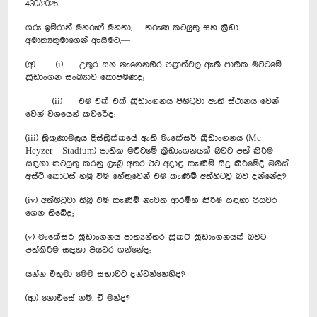
430/2025
ගරු ඉම්රාන් මහරූෆ් මහතා,— තරුණ කටයුතු සහ ක්‍රීඩා
අමාත්‍යතුමාගෙන් ඇසීමට,—
(අ) (i) උතුර සහ නැගෙනහිර පළාත්වල ඇති ජාතික මට්ටමේ
ක්‍රීඩාංගන සංඛ්‍යාව කොපමණද;
(ii) එම එක් එක් ක්‍රීඩාංගනය පිහිටුවා ඇති ස්ථානය වෙන්
වෙන් වශයෙන් කවරේද;
(iii) ත්‍රිකුණාමල‍ය දිස්ත්‍රික්කයේ ඇති මැකේසර් ක්‍රීඩාංගනය (Mc
Heyzer Stadium) ජාතික මට්ටමේ ක්‍රීඩාංගනයක් බවට පත් කිරීම
සඳහා කටයුතු කරනු ලැබූ අතර ඊට අදාළ කැණීම් සිදු කිරීමේදී මිනිස්
අස්ථි කොටස් හමු වීම හේතුවෙන් එම කැණීම් අත්හිටවූ බව දන්නේද?
(iv) අත්හිටුවා තිබූ එම කැණීම් නැවත ආරම්භ කිරීම සඳහා පියවර
ගෙන තිබේද;
(v) මැකේසර් ක්‍රීඩාංගනය ජාත්‍යන්තර ක්‍රිකට් ක්‍රීඩාංගනයක් බවට
පත්කිරීම සඳහා පියවර ගන්නේද;
යන්න එතුමා මෙම සභාවට දන්වන්නෙහිද?
(ආ) නොඑසේ නම්, ඒ මන්ද?