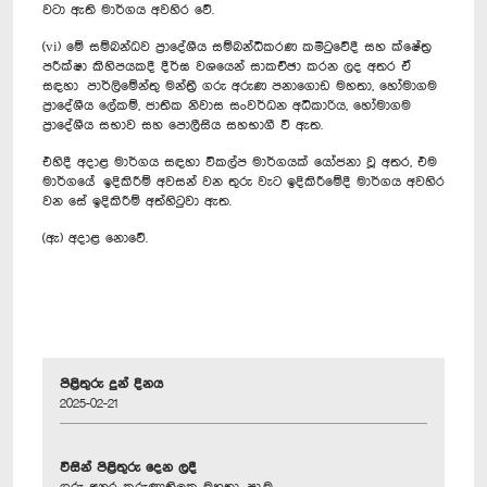
වටා ඇති මාර්ගය අවහිර වේ.
(vi) මේ සම්බන්ධව ප්‍රාදේශීය සම්බන්ධීකරණ කමිටුවේදී සහ ක්ෂේත්‍ර
පරීක්ෂා කිහිපයකදී දීර්ඝ වශයෙන් සාකච්ඡා කරන ලද අතර ඒ
සඳහා පාර්ලිමේන්තු මන්ත්‍රී ගරු අරුණ පනාගොඩ මහතා, හෝමාගම
ප්‍රාදේශීය ලේකම්, ජාතික නිවාස සංවර්ධන අධිකාරිය, හෝමාගම
ප්‍රාදේශීය සභාව සහ පොලීසිය සහභාගී වී ඇත.
එහිදී අදාළ මාර්ගය සඳහා විකල්ප මාර්ගයක් යෝජනා වූ අතර, එම
මාර්ගයේ ඉදිකිරීම් අවසන් වන තුරු වැට ඉදිකිරීමේදී මාර්ගය අවහිර
වන සේ ඉදිකිරීම් අත්හිටුවා ඇත.
(ඇ) අදාළ නොවේ.
පිළිතුරු දුන් දිනය
2025-02-21
විසින් පිළිතුරු දෙන ලදී