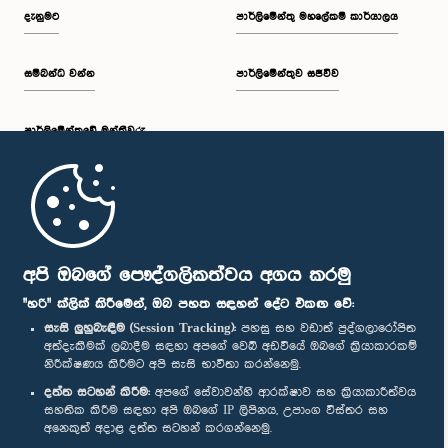
දැනුමට
පාර්ලිමේන්තු මහලේකම් කාර්යාලය
සම්බන්ධ වන්න
පාර්ලිමේන්තුව සජීවීව
පාර්ලි‌මේන්තුවේ මන්ත්‍රීවරු
මුල් පිටුව
පාර්ලිමේන්තු ජංගම යෙදුම
අපි ඔබගේ පෞද්ගලිකත්වය අගය කරමු
"හරි" ක්ලික් කිරීමෙන්, ඔබ පහත සඳහන් දේට එකඟ වේ:
සැසි ලුහුබැඳීම (Session Tracking):
පහසු සහ වඩාත් පුද්ගලාරෝපිත
අත්දැකීමක් ලබාදීම සඳහා අපගේ වෙබ් අඩවියේ ඔබගේ ක්‍රියාකාරකම්
නිරීක්ෂණය කිරීමට අපි සැසි භාවිතා කරන්නෙමු.
අප හා සම්බන්ධ වී සිටින්න :
දත්ත සටහන් කිරීම:
අපගේ සේවාවන්හි ආරක්ෂාව සහ ක්‍රියාකාරීත්වය
සහතික කිරීම සඳහා අපි ඔබගේ IP ලිපිනය, උපාංග විස්තර සහ
අනෙකුත් අදාළ දත්ත සටහන් කරගන්නෙමු.