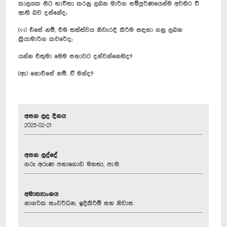
කාලයක සිට භාවිතා කරනු ලබන මාර්ග සම්පූර්ණයෙන්ම අවහිර වී
ඇති බව දන්නේද;
(vi) එසේ නම්, එම තත්ත්වය නිවැරදි කිරීම සඳහා ගනු ලබන
ක්‍රියාමාර්ග කවරේද;
යන්න එතුමා මෙම සභාවට දන්වන්නෙහිද?
(ඇ) නොඑසේ නම්, ඒ මන්ද?
අසන ලද දිනය
2025-02-21
අසන ලද්දේ
ගරු අරුණ පනාගොඩ මහතා, පා.ම.
අමාත්‍යාංශය
නාගරික සංවර්ධන, ඉදිකිරීම් සහ නිවාස