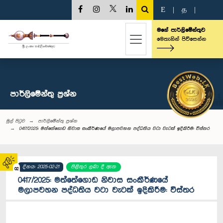
E
|
த
|
මගේ පාර්ලිමේන්තුව
මෙතැනින් පිවිසෙන්න
පාර්ලි‌මේන්තු‌ ප්‍රශ්න
මුල් පිටුව
පාර්ලි‌මේන්තු‌ ප්‍රශ්න
0417/2025: මත්තේගොඩ නිවාස සංකීර්ණයේ මලාපවහන පද්ධතිය වටා වැටක් ඉදිකිරීම: විස්තර
දිනය: 2025-02-21
පිළිතුර ලබා දී ඇත
02
0417/2025: මත්තේගොඩ නිවාස සංකීර්ණයේ
මලාපවහන පද්ධතිය වටා වැටක් ඉදිකිරීම: විස්තර