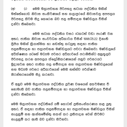
(අ) (i) මෙම මලාපවහන පිරිපහදු තටාක පද්ධතිය මඟින්
මත්තේගොඩ නිවාස සංකීර්ණයේ සහ කලාපුරයේ නිවාසවල අපජලය
පිරිපහදු කිරීම සිදු කෙරෙන බව ජල සම්පාදන මණ්ඩලය විසින්
දන්වා තිබෙනවා.
මෙම තටාක පද්ධතිය වසර 40කටත් වඩා පැරණි වන
අතර, ජාතික නිවාස සංවර්ධන අධිකාරිය විසින් 1998.05.22 දිනැති
ලිපිය මඟින් ක්‍රියාත්මක හා නඩත්තු කටයුතු සඳහා ජාතික
ජලසම්පාදන හා ජලාපවහන මණ්ඩලයට පවරා තිබෙනවා. මණ්ඩලයේ
අධීක්ෂණය යටතේ මධ්‍යම පරිසර අධිකාරියේ පරාමිතීන්ට අනුකූලව
පිරිපහදු කරන අපජලය ක්ලෝනීකරණයෙන් පසුව පරිසරයට
මුදාහරින අතර ජාතික ජල සම්පාදන සහ ජලාපවහන මණ්ඩලයෙන්
සහ මධ්‍යම පරිසර අධිකාරියෙන් මෙහි තත්ත්ව පරීක්ෂාව
නිරන්තරයෙන්ම සිදු කරනවා.
ඒ අනුව මෙම මලාපවහන පද්ධතිය පූර්ණ වශයෙන් අකර්මණ්‍ය වී
නොමැති බව ජාතික ජලසම්පාදන හා ජලාපවහන මණ්ඩලය විසින්
දන්වා තිබෙනවා.
මෙම මලාපවහන පද්ධතියේ යම් කොටස් ප්‍රතිසංස්කරණය කළ යුතු
අතර, ඒ සඳහා ජාතික ජලසම්පාදන හා ජලාපවහන මණ්ඩලය විසින්
සැලසුම් සහ ඇස්තමේන්තු සකස් කර ප්‍රතිපාදන වෙන් කිරීමට
සැලසුම් කර ඇති බව දන්වා සිටිනවා.