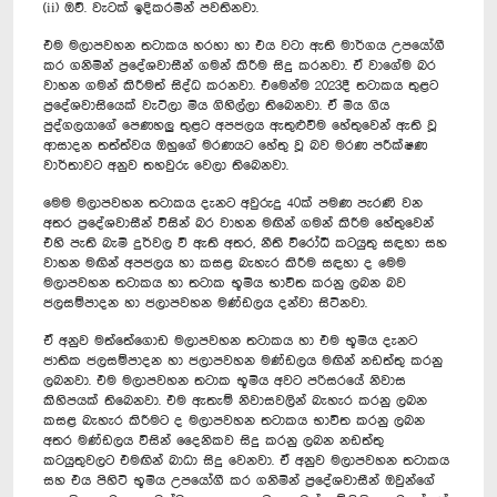
(ii) ඔව්. වැටක් ඉදිකරමින් පවතිනවා.
එම මලාපවහන තටාකය හරහා හා එය වටා ඇති මාර්ගය උපයෝගී
කර ගනිමින් ප්‍රදේශවාසීන් ගමන් කිරීම සිදු කරනවා. ඒ වාගේම බර
වාහන ගමන් කිරීමත් සිද්ධ කරනවා. එමෙන්ම 2023දී තටාකය තුළට
ප්‍රදේශවාසියෙක් වැටිලා මිය ගිහිල්ලා තිබෙනවා. ඒ මිය ගිය
පුද්ගලයාගේ පෙණහලු තුළට අපජලය ඇතුළුවීම හේතුවෙන් ඇති වූ
ආසාදන තත්ත්වය ඔහුගේ මරණයට හේතු වූ බව මරණ පරීක්ෂණ
වාර්තාවට අනුව තහවුරු වෙලා තිබෙනවා.
මෙම මලාපවහන තටාකය දැනට අවුරුදු 40ක් පමණ පැරණි වන
අතර ප්‍රදේශවාසීන් විසින් බර වාහන මඟින් ගමන් කිරීම හේතුවෙන්
එහි පැති බැමි දුර්වල වී ඇති අතර, නීති විරෝධී කටයුතු සඳහා සහ
වාහන මඟින් අපජලය හා කසළ බැහැර කිරීම සඳහා ද මෙම
මලාපවහන තටාකය හා තටාක භූමිය භාවිත කරනු ලබන බව
ජලසම්පාදන හා ජලාපවහන මණ්ඩලය දන්වා සිටිනවා.
ඒ අනුව මත්තේගොඩ මලාපවහන තටාකය හා එම භූමිය දැනට
ජාතික ජලසම්පාදන හා ජලාපවහන මණ්ඩලය මඟින් නඩත්තු කරනු
ලබනවා. එම මලාපවහන තටාක භූමිය අවට පරිසරයේ නිවාස
කිහිපයක් තිබෙනවා. එම ඇතැම් නිවාසවලින් බැහැර කරනු ලබන
කසළ බැහැර කිරීමට ද මලාපවහන තටාකය භාවිත කරනු ලබන
අතර මණ්ඩලය විසින් දෛනිකව සිදු කරනු ලබන නඩත්තු
කටයුතුවලට එමඟින් බාධා සිදු වෙනවා. ඒ අනුව මලාපවහන තටාකය
සහ එය පිහිටි භූමිය උපයෝගී කර ගනිමින් ප්‍රදේශවාසීන් ඔවුන්ගේ