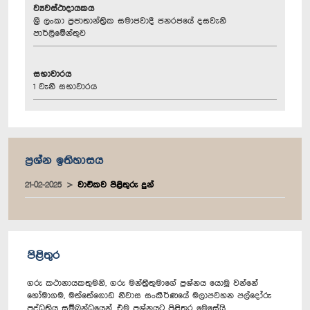
ව්‍යවස්ථාදායකය
ශ්‍රී ලංකා ප්‍රජාතාන්ත්‍රික සමාජවාදී ජනරජයේ දසවැනි
පාර්ලිමේන්තුව
සභාවාරය
1 වැනි සභාවාරය
ප්‍රශ්න ඉතිහාසය
21-02-2025
වාචිකව පිළිතුරු දුන්
පිළිතුර
ගරු කථානායකතුමනි, ගරු මන්ත්‍රීතුමාගේ ප්‍රශ්නය යොමු වන්නේ
හෝමාගම, මත්තේගොඩ නිවාස සංකීර්ණයේ මලාපවහන පල්දෝරු
පද්ධතිය සම්බන්ධයෙන්. එම ප්‍රශ්නයට පිළිතුර මෙසේයි.