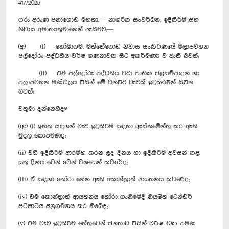
417/2025
ගරු අරුණ පනාගොඩ මහතා,— නාගරික සංවර්ධන, ඉදිකිරීම් සහ
නිවාස අමාත්‍යතුමාගෙන් ඇසීමට,—
(අ) (i) හෝමාගම, මත්තේගොඩ නිවාස සංකීර්ණයේ මලාපවහන
පල්දෝරු පද්ධතිය වර්ෂ ගණනාවක සිට අකර්ම‍ණ්‍ය වී ඇති බවත්;
(ii) එම පල්දෝරු පද්ධතිය වටා ජාතික ජලසම්පාදන හා
ජලාපවහන මණ්ඩලය විසින් මේ වනවිට වැටක් ඉදිකරමින් සිටින
බවත්;
එතුමා දන්නෙහිද?
(ආ) (i) ඉහත සඳහන් වැට ඉදිකිරීම සඳහා ඇස්තමේන්තු කර ඇති
මුදල කොපමණද;
(ii) එහි ඉදිකිරීම් ආරම්භ කරන ලද දිනය හා ඉදිකිරීම් අවසන් කළ
යුතු දිනය වෙන් වෙන් වශයෙන් කවරේද;
(iii) ඒ සඳහා තෝරා ගෙන ඇති කොන්ත්‍රාත් ආයතනය කවරේද;
(iv) එම කොන්ත්‍රාත් ආයතනය තෝරා ගැනීමේදී නියමිත ටෙන්ඩර්
පටිපාටිය අනුගමනය කර තිබේද;
(v) එම වැට ඉදිකිරීම හේතුවෙන් ජනතාව විසින් වර්ෂ 40ක පමණ