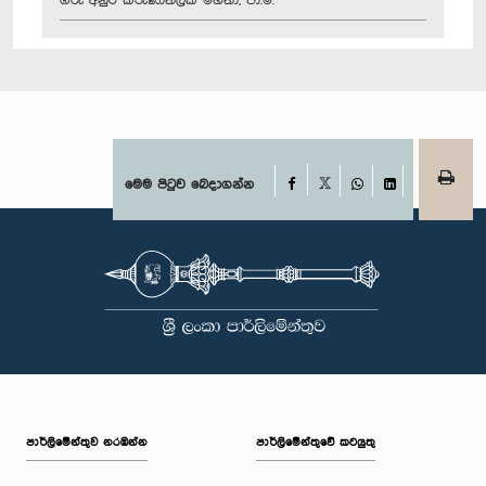
ගරු අනුර කරුණාතිලක මහතා, පා.ම.
Facebook
මෙම පිටුව බෙදාගන්න
X
WhatsApp
LinkedIn
පාර්ලි‌මේන්තුව නරඹන්න
පාර්ලිමේන්තුවේ කටයුතු