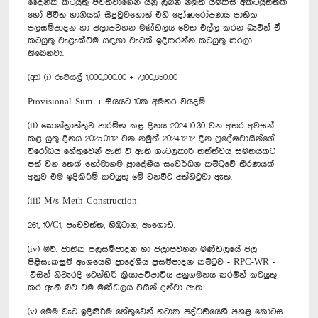
දෛනික කටයුතු පවත්වාගෙන යනු ලබන නමුත් යම්කිසි අකටයුත්තක්
හෝ ජීවිත හානියක් සිදුවුවහොත් එහි දෝෂාරෝපණය ජාතික
ජලසම්පාදන හා ජලාපවහන මණ්ඩලය වෙත එල්ල කරන බැවින් ඒ
කටයුතු වැළැක්වීම සඳහා වැටක් ඉදිකරන්න කටයුතු කරලා
තිබෙනවා.
(ආ) (i) රුපියල් 1,000,000.00 + 7,100,850.00
Provisional Sum + සියයට 10ක අමතර වියදම්
(ii) කොන්ත්‍රාත්තුව ආරම්භ කළ දිනය 2024.10.30 වන අතර අවසන්
කළ යුතු දිනය 2025.01.12 වන නමුත් 2024.12.12 දින ප්‍රදේශවාසීන්ගේ
විරෝධය හේතුවෙන් ඇති වී ඇති ගැටලුකාරී තත්ත්වය සමතයකට
පත් වන තෙක් හෝමාගම ප්‍රාදේශීය සංවර්ධන කමිටුවේ තීරණයක්
අනුව එම ඉදිකිරීම් කටයුතු මේ වනවිට අත්හිටුවා ඇත.
(iii) M/s Meth Construction
261, 10/C1, පංචවත්ත, හිඹුටාන, අංගොඩ.
(iv) ඔව්. ජාතික ජලසම්පාදන හා ජලාපවහන මණ්ඩලයේ ජල
පිළිසැකසුම් අංශයෙහි ප්‍රාදේශීය ප්‍රසම්පාදන කමිටුව - RPC-WR -
විසින් නිවැරදි ටෙන්ඩර් ක්‍රියාපටිපාටිය අනුගමනය කරමින් කටයුතු
කර ඇති බව එම මණ්ඩලය විසින් දන්වා ඇත.
(v) මෙම වැට ඉදිකිරීම හේතුවෙන් තටාක පද්ධතියෙහි පහළ කොටස