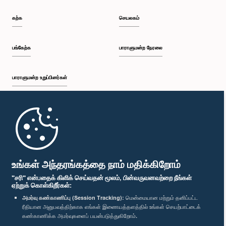
கற்க
செயலகம்
பங்கேற்க
பாராளுமன்ற நேரலை
பாராளுமன்ற உறுப்பினர்கள்
முதற்பக்கம்
பாராளுமன்ற கையடக்க செயலி
உங்கள் அந்தரங்கத்தை நாம் மதிக்கிறோம்
"சரி" என்பதைக் கிளிக் செய்வதன் மூலம், பின்வருவனவற்றை நீங்கள்
ஏற்றுக் கொள்கிறீர்கள்:
அமர்வு கண்காணிப்பு (Session Tracking):
மென்மையான மற்றும் தனிப்பட்ட
ரீதியான அனுபவத்திற்காக எங்கள் இணையத்தளத்தில் உங்கள் செயற்பாட்டைக்
எம்மை பின்தொடர்க :
கண்காணிக்க அமர்வுகளைப் பயன்படுத்துகிறோம்.