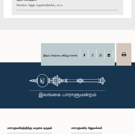
கௌரவ அனுர கருணாதிலக்க, பா.உ.
இந்தப் பக்கத்தை பகிர்ந்து கொள்க
Facebook
X
WhatsApp
LinkedIn
பாராளுமன்றத்திற்கு வருகை தருதல்
பாராளுமன்ற அலுவல்கள்