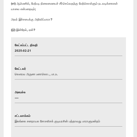
(vi) ஆமெனில், மேற்படி நிலைமையைச் சீர்செய்வதற்கு மேற்கொள்ளும் நடவடிக்கைகள்
யாவை என்பதையும்;
அவர் இச்சபைக்கு அறிவிப்பாரா?
(இ) இன்றேல், ஏன்?
கேட்கப்பட்ட திகதி
2025-02-21
கேட்டவர்
கௌரவ அருண பனாகொட, பா.உ.
அமைச்சு
----
சட்டவாக்கம்
இலங்கை சனநாயக சோசலிசக் குடியரசின் பத்தாவது பாராளுமன்றம்