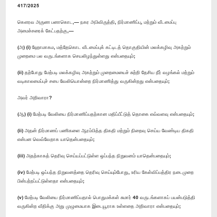
417/2025
கௌரவ அருண பனாகொட,— நகர அபிவிருத்தி, நிர்மாணிப்பு, மற்றும் வீடமைப்பு
அமைச்சரைக் கேட்பதற்கு,—
(அ) (i) ஹோமாகம, மத்தேகொட வீடமைப்புக் கட்டிடத் தொகுதியின் மலக்கழிவு அகற்றும்
முறைமை பல வருடங்களாக செயலிழந்துள்ளது என்பதையும்;
(ii) தற்போது மேற்படி மலக்கழிவு அகற்றும் முறைமையைச் சுற்றி தேசிய நீர் வழங்கல் மற்றும்
வடிகாலமைப்புச் சபை வேலியொன்றை நிர்மாணித்து வருகின்றது என்பதையும்;
அவர் அறிவாரா?
(ஆ) (i) மேற்படி வேலியை நிர்மாணிப்பதற்கான மதிப்பீட்டுத் தொகை எவ்வளவு என்பதையும்;
(ii) அதன் நிர்மாணப் பணிகளை ஆரம்பித்த திகதி மற்றும் நிறைவு செய்ய வேண்டிய திகதி
என்பன வெவ்வேறாக யாதென்பதையும்;
(iii) அதற்காகத் தெரிவு செய்யப்பட்டுள்ள ஒப்பந்த நிறுவனம் யாதென்பதையும்;
(iv) மேற்படி ஒப்பந்த நிறுவனத்தை தெரிவு செய்யும்போது, உரிய கேள்விப்பத்திர நடைமுறை
பின்பற்றப்பட்டுள்ளதா என்பதையும்;
(v) மேற்படி வேலியை நிர்மாணிப்பதால் பொதுமக்கள் சுமார் 40 வருடங்களாகப் பயன்படுத்தி
வருகின்ற வீதிக்கு அது முழுமையாக இடையூராக உள்ளதை அறிவாரா என்பதையும்;