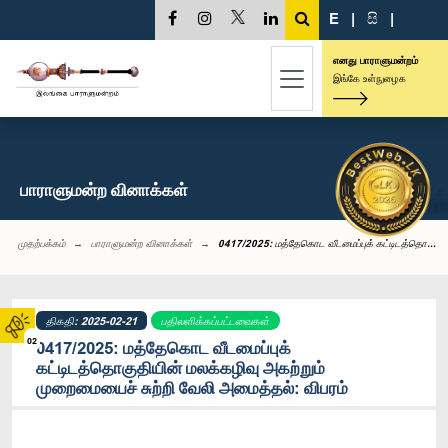
E
|
සි
|
எனது பாராளுமன்றம்
இங்கே உள்நுழைக
பாராளுமன்ற வினாக்கள்
முதற்பக்கம்
பாராளுமன்ற வினாக்கள்
0417/2025: மத்தேகொட வீடமைப்புக் கட்டிடத்தொ...
திகதி: 2025-02-21
பதிலளிக்கப்பட்டவைகள்
02
0417/2025: மத்தேகொட வீடமைப்புக்
கட்டிடத்தொகுதியின் மலக்கழிவு அகற்றும்
முறைமையைச் சுற்றி வேலி அமைத்தல்: விபரம்