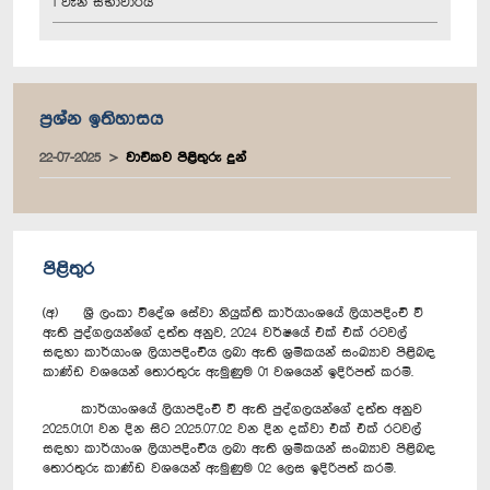
1 වැනි සභාවාරය
ප්‍රශ්න ඉතිහාසය
22-07-2025
වාචිකව පිළිතුරු දුන්
පිළිතුර
(අ) ශ්‍රී ලංකා විදේශ සේවා නියුක්ති කාර්යාංශයේ ලියාපදිංචි වී
ඇති පුද්ගලයන්ගේ දත්ත අනුව, 2024 වර්ෂයේ එක් එක් රටවල්
සඳහා කාර්යාංශ ලියාපදිංචිය ලබා ඇති ශ්‍රමිකයන් සංඛ්‍යාව පිළිබඳ
කාණ්ඩ වශයෙන් තොරතුරු ඇමුණුම 01 වශයෙන් ඉදිරිපත් කරමි.
කාර්යාංශයේ ලියාපදිංචි වී ඇති පුද්ගලයන්ගේ දත්ත අනුව
2025.01.01 වන දින සිට 2025.07.02 වන දින දක්වා එක් එක් රටවල්
සඳහා කාර්යාංශ ලියාපදිංචිය ලබා ඇති ශ්‍රමිකයන් සංඛ්‍යාව පිළිබඳ
තොරතුරු කාණ්ඩ වශයෙන් ඇමුණුම 02 ලෙස ඉදිරිපත් කරමි.