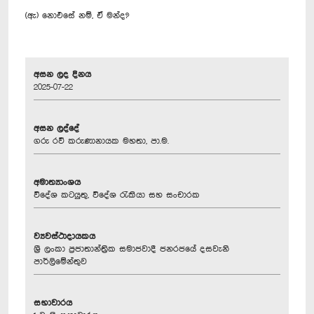
(ඇ) නොඑසේ නම්, ඒ මන්ද?
අසන ලද දිනය
2025-07-22
අසන ලද්දේ
ගරු රවී කරුණානායක මහතා, පා.ම.
අමාත්‍යාංශය
විදේශ කටයුතු, විදේශ රැකියා සහ සංචාරක
ව්‍යවස්ථාදායකය
ශ්‍රී ලංකා ප්‍රජාතාන්ත්‍රික සමාජවාදී ජනරජයේ දසවැනි
පාර්ලිමේන්තුව
සභාවාරය