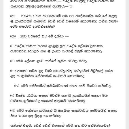
ගරු රවී කරුණානායක මහතා‚— විදේශ කටයුතු, විදේශ රැකියා හා
සංචාරක අමාත්‍යතුමාගෙන් ඇසීමට,— (1)
(අ) 2024.12.31 වන විට සහ මේ වන විට විදේශයන්හි සේවයේ නියුතු
ශ්‍රී ලාංකිකයින් සංඛ්‍යාව වෙන් වෙන් වශයෙන් කොපමණද යන්න එතුමා
මෙම සභාවට දන්වන්නෙහිද?
(ආ) 2015 වර්ෂයේ සිට මේ දක්වා —
(i) විදේශ රැකියා හරහා ලැබුණු මුළු විදේශ ප්‍රේෂණ ප්‍රමාණය
ඇමරිකානු ඩොලර් සහ ශ්‍රී ලංකා රුපියල් වලින් කොපමණද;
(ii) මෙම ප්‍රේෂණ ලැබී ඇත්තේ කුමන රටවල සිටද;
(iii) පැහැර හරින ලද වැඩ කොන්ත්‍රාත්තු හේතුවෙන් පිටුවහල් කරන
ලද සංක්‍රමණික සේවකයින් සංඛ්‍යාව කොපමණද;
(iv) මෙම සේවකයින් සම්බන්ධයෙන් ගෙන ඇති පියවර කවරේද;
(v) විදේශ රැකියා සඳහා පිටත්ව යන ශ්‍රී ලාංකිකයින් සඳහා වන
රක්ෂණ ක්‍රමයෙන් උපයාගත් ආදායම කොපමණද;
(vi) මෙම යෝජනා ක්‍රමයෙන් ශ්‍රී ලාංකික සංක්‍රමණික සේවකයින් සඳහා
වැය කරන ලද මුදල කොපමණද;
යන්නත් එතුමා වෙන් වෙන් වශයෙන් මෙම සභාවට දන්වන්නෙහිද?