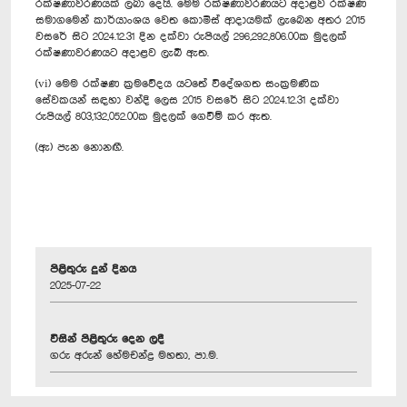
රක්ෂණාවරණයක් ලබා දෙයි. මෙම රක්ෂණාවරණයට අදාළව රක්ෂණ
සමාගමෙන් කාර්යාංශය වෙත කොමිස් ආදායමක් ලැබෙන අතර 2015
වසරේ සිට 2024.12.31 දින දක්වා රුපියල් 296,292,806.00ක මුදලක්
රක්ෂණාවරණයට අදාළව ලැබී ඇත.
(vi) මෙම රක්ෂණ ක්‍රමවේදය යටතේ විදේශගත සංක්‍රමණික
සේවකයන් සඳහා වන්දි ලෙස 2015 වසරේ සිට 2024.12.31 දක්වා
රුපියල් 803,132,052.00ක මුදලක් ගෙවීම් කර ඇත.
(ඇ) පැන නොනඟී.
පිළිතුරු දුන් දිනය
2025-07-22
විසින් පිළිතුරු දෙන ලදී
ගරු අරුන් හේමචන්ද්‍ර මහතා, පා.ම.