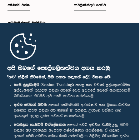
සම්බන්ධ වන්න
පාර්ලිමේන්තුව සජීවීව
පාර්ලි‌මේන්තුවේ මන්ත්‍රීවරු
මුල් පිටුව
පාර්ලිමේන්තු ජංගම යෙදුම
අපි ඔබගේ පෞද්ගලිකත්වය අගය කරමු
"හරි" ක්ලික් කිරීමෙන්, ඔබ පහත සඳහන් දේට එකඟ වේ:
සැසි ලුහුබැඳීම (Session Tracking):
පහසු සහ වඩාත් පුද්ගලාරෝපිත
අත්දැකීමක් ලබාදීම සඳහා අපගේ වෙබ් අඩවියේ ඔබගේ ක්‍රියාකාරකම්
නිරීක්ෂණය කිරීමට අපි සැසි භාවිතා කරන්නෙමු.
අප හා සම්බන්ධ වී සිටින්න :
දත්ත සටහන් කිරීම:
අපගේ සේවාවන්හි ආරක්ෂාව සහ ක්‍රියාකාරීත්වය
සහතික කිරීම සඳහා අපි ඔබගේ IP ලිපිනය, උපාංග විස්තර සහ
අනෙකුත් අදාළ දත්ත සටහන් කරගන්නෙමු.
සම්මාන
පරිශීලක හැසිරීම් විශ්ලේෂණය:
අපගේ වෙබ් අඩවිය වැඩිදියුණු කිරීම
සඳහා අපි පරිශීලක හැසිරීම විශ්ලේෂණය කරන්නෙමු. ඒ සඳහා
අපගේ වෙබ් අඩවිය සමඟ ඔබේ අන්තර්ක්‍රියා පිළිබඳ නිර්නාමික දත්ත