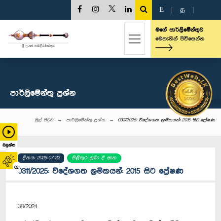
E
|
த
|
මගේ පාර්ලිමේන්තුව
මෙතැනින් පිවිසෙන්න
පාර්ලි‌මේන්තු‌ ප්‍රශ්න
මුල් පිටුව
පාර්ලි‌මේන්තු‌ ප්‍රශ්න
0311/2025: විදේශගත ශ්‍රමිකයන්: 2015 සිට ප්‍රේෂණ
බලන්න
දිනය: 2025-07-22
පිළිතුර ලබා දී ඇත
02
0311/2025: විදේශගත ශ්‍රමිකයන්: 2015 සිට ප්‍රේෂණ
311/2024