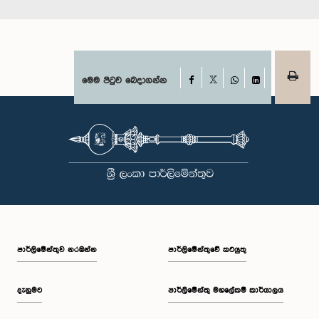
Facebook
මෙම පිටුව බෙදාගන්න
X
WhatsApp
LinkedIn
පාර්ලි‌මේන්තුව නරඹන්න
පාර්ලිමේන්තුවේ කටයුතු
දැනුමට
පාර්ලිමේන්තු මහලේකම් කාර්යාලය