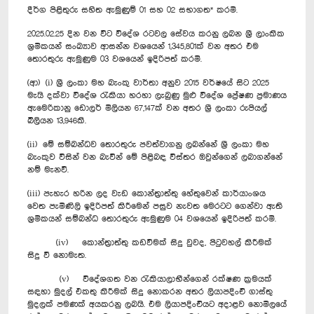
දීර්ග පිළිතුරු සහිත ඇමුණුම් 01 සහ 02 සභාගත* කරමි.
2025.02.25 දින වන විට විදේශ රටවල සේවය කරනු ලබන ශ්‍රී ලාංකික
ශ්‍රමිකයන් සංඛ්‍යාව ආසන්න වශයෙන් 1,345,801ක් වන අතර එම
තොරතුරු ඇමුණුම 03 වශයෙන් ඉදිරිපත් කරමි.
(ආ) (i) ශ්‍රී ලංකා මහ බැංකු වාර්තා අනුව 2015 වර්ෂයේ සිට 2025
මැයි දක්වා විදේශ රැකියා හරහා ලැබුණු මුළු විදේශ ප්‍රේෂණ ප්‍රමාණය
ඇමෙරිකානු ඩොලර් මිලියන 67,147ක් වන අතර ශ්‍රී ලංකා රුපියල්
බිලියන 13,946කි.
(ii) මේ සම්බන්ධව තොරතුරු පවත්වාගනු ලබන්නේ ශ්‍රී ලංකා මහ
බැංකුව විසින් වන බැවින් මේ පිළිබඳ විස්තර ඔවුන්ගෙන් ලබාගන්නේ
නම් මැනවි.
(iii) පැහැර හරින ලද වැඩ කොන්ත්‍රාත්තු හේතුවෙන් කාර්යාංශය
වෙත පැමිණිලි ඉදිරිපත් කිරීමෙන් පසුව නැවත මෙරටට ගෙන්වා ඇති
ශ්‍රමිකයන් සම්බන්ධ තොරතුරු ඇමුණුම 04 වශයෙන් ඉදිරිපත් කරමි.
(iv) කොන්ත්‍රාත්තු කඩවීමක් සිදු වුවද, පිටුවහල් කිරීමක්
සිදු වී නොමැත.
(v) විදේශගත වන රැකියාලාභීන්ගෙන් රක්ෂණ ක්‍රමයක්
සඳහා මුදල් එකතු කිරීමක් සිදු නොකරන අතර ලියාපදිංචි ගාස්තු
මුදලක් පමණක් අයකරනු ලබයි. එම ලියාපදිංචියට අදාළව නොමිලයේ